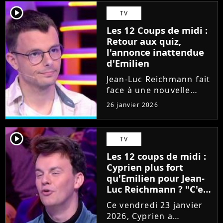
dévoilé 4 cases sur
player2
TV
l'Etoile Mystérieuse.
Les 12 Coups de midi :
Pourtant, c'est pour une
Retour aux quiz,
autre séquence avec...
l'annonce inattendue
d'Emilien
Jean-Luc Reichmann fait
face à une nouvelle
concurrence. Alors que
26 janvier 2026
Les 12 Coups de Midi
cartonne sur TF1,
l'émission actuellement
player2
TV
portée par Cyprien doit
Les 12 coups de midi :
désormais affronter un
Cyprien plus fort
concept...
qu'Emilien pour Jean-
Luc Reichmann ? "C'est
le seul..."
Ce vendredi 23 janvier
2026, Cyprien a