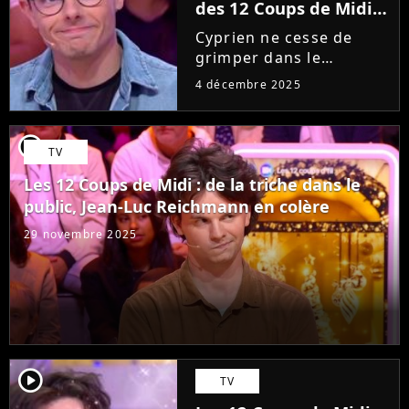
des 12 Coups de Midi
selon lui
Cyprien ne cesse de
grimper dans le
classement des plus
4 décembre 2025
grands maîtres des 12
Coups de midi sur TF1,
mais Emilien ne le
player2
TV
considère pas encore
comme le plus grand
Les 12 Coups de Midi : de la triche dans le
champion du jeu.
public, Jean-Luc Reichmann en colère
29 novembre 2025
player2
TV