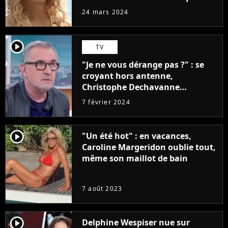
rêvait d'être (et Ricky Stanicky le
24 mars 2024
prouve encore)
player2
TV
"Je ne vous dérange pas ?" : se
croyant hors antenne,
Christophe Dechavanne
embarrasse Emilie Tran Nguyen
7 février 2024
sur Franceinfo
player2
"Un été hot" : en vacances,
Caroline Margeridon oublie tout,
même son maillot de bain
7 août 2023
player2
Delphine Wespiser nue sur