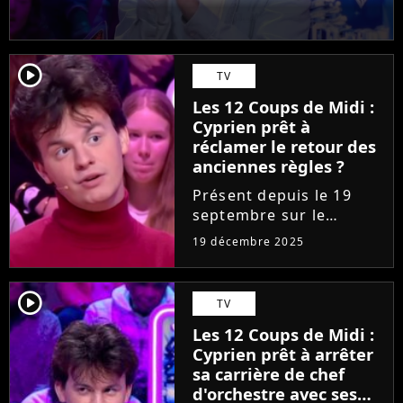
player2
TV
Les 12 Coups de Midi :
Cyprien prêt à
réclamer le retour des
anciennes règles ?
Présent depuis le 19
septembre sur le
plateau des 12 Coups de
19 décembre 2025
Midi, Cyprien suit déjà
les traces d'Emilien.
Problème, la production
player2
TV
a introduit de nouvelles
Les 12 Coups de Midi :
règles très étranges,
Cyprien prêt à arrêter
supprimant...
sa carrière de chef
d'orchestre avec ses