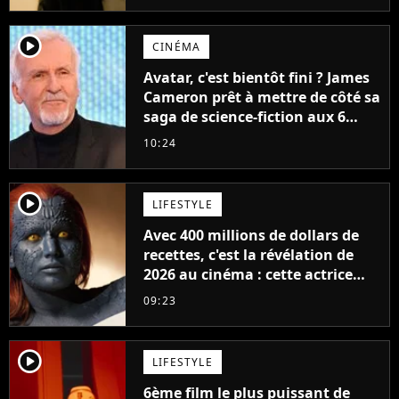
player2
CINÉMA
Avatar, c'est bientôt fini ? James
Cameron prêt à mettre de côté sa
saga de science-fiction aux 6
milliards de recettes
10:24
player2
LIFESTYLE
Avec 400 millions de dollars de
recettes, c'est la révélation de
2026 au cinéma : cette actrice
adorée prête à remplacer
09:23
Jennifer Lawrence chez Marvel
player2
LIFESTYLE
6ème film le plus puissant de