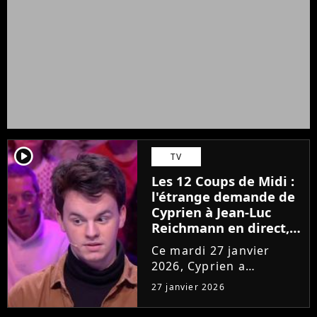
player2
TV
Les 12 Coups de Midi :
l'étrange demande de
Cyprien à Jean-Luc
Reichmann en direct,
"Si vous pouviez me..."
Ce mardi 27 janvier
2026, Cyprien a
enchaîné une 130ème
27 janvier 2026
victoire dans Les 12
Coups de Midi et