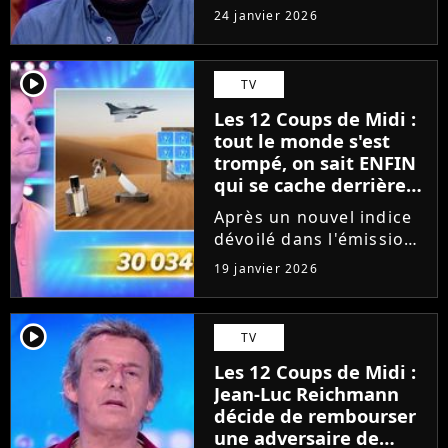
décroché sa 6ème étoile
24 janvier 2026
mystérieuse sur le
plateau des 12 Coups de
midi (TF1) et a vu Céline
player2
TV
le complimenter. Mais
Les 12 Coups de Midi :
pas seulement. Jean-Luc
tout le monde s'est
Reichmann...
trompé, on sait ENFIN
qui se cache derrière
l'Etoile Mystérieuse de
Après un nouvel indice
janvier 2026 (et c'était
dévoilé dans l'émission
pas facile)
du dimanche 18 janvier
19 janvier 2026
2026, on sait enfin
quelle star se cache
derrière l'Etoile
player2
TV
Mystérieuse de ce
Les 12 Coups de Midi :
début d'année dans Les
Jean-Luc Reichmann
12 Coups de...
décide de rembourser
une adversaire de