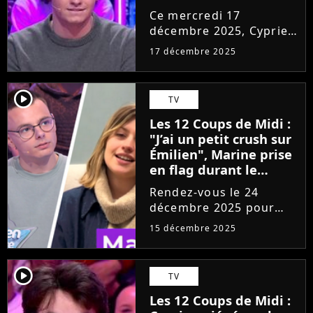
gains ? "Il y a toujours
Ce mercredi 17
une petite voix qui me
décembre 2025, Cyprien
dit..."
sera de nouveau
17 décembre 2025
candidat dans
l'émission Les 12 coups
de midi. Pas
player2
TV
d'élimination en vue
Les 12 Coups de Midi :
pour le maître du jeu de
"J’ai un petit crush sur
TF1, mais une cagnotte
Émilien", Marine prise
qui va...
en flag durant le
Prime de Noël
Rendez-vous le 24
décembre 2025 pour
assister au Prime de
15 décembre 2025
Noël des 12 Coups de
Midi sur TF1. Une
émission spéciale qui
player2
TV
permettra le retour
Les 12 Coups de Midi :
d'Emilien, mais