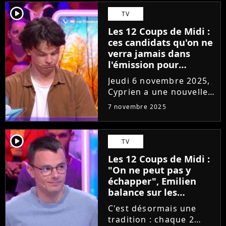
pour découvrir la
player2
TV
nouvelle étoile
Les 12 Coups de Midi :
mystérieuse. Et sa
ces candidats qu'on ne
cagnotte risque même...
verra jamais dans
l'émission pour
remplacer Cyprien
Jeudi 6 novembre 2025,
Cyprien a une nouvelle
fois dominé tous ses
7 novembre 2025
adversaires sur le
plateau des 12 Coups de
Midi sur TF1. En même
player2
TV
temps, comme l'a révélé
Les 12 Coups de Midi :
une membre de la
"On ne peut pas y
production,...
échapper", Emilien
balance sur les
coulisses ! Jean-Luc
C'est désormais une
Reichmann en cause
tradition : chaque 2