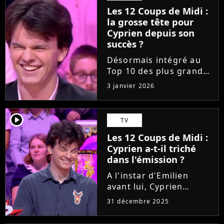
Les 12 Coups de Midi :
a pu compter sur une
la grosse tête pour
erreur...
Cyprien depuis son
succès ?
Désormais intégré au
Top 10 des plus grands
maîtres des 12 Coups
3 janvier 2026
de Midi et à la tête
d'une cagnotte qui frôle
les 500 000 euros,
player2
TV
Cyprien a-t-il déjà pris
Les 12 Coups de Midi :
la grosse tête en
Cyprien a-t-il triché
s'imaginant...
dans l'émission ?
A l'instar d'Emilien
avant lui, Cyprien
semble imbattable sur
31 décembre 2025
le plateau des 12 Coups
de Midi. Plus fort