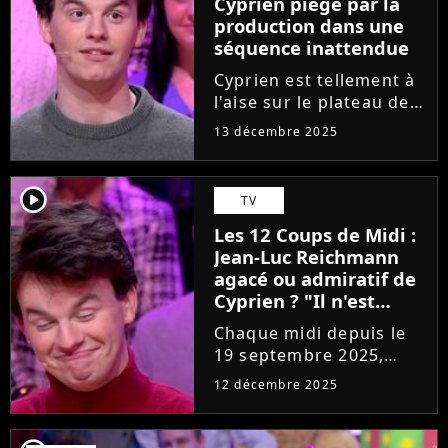
Cyprien piégé par la
également l'arrivée de
production dans une
Marine...
séquence inattendue
Cyprien est tellement à
l'aise sur le plateau des
12 Coups de Midi qu'il a
13 décembre 2025
demandé une faveur à
Jean-Luc Reichmann
dans l'émission de ce
player2
TV
vendredi 12 décembre
Les 12 Coups de Midi :
2025. Pas de chance, il...
Jean-Luc Reichmann
agacé ou admiratif de
Cyprien ? "Il n'est
pas..."
Chaque midi depuis le
19 septembre 2025,
Cyprien élimine ses
12 décembre 2025
concurrents dans Les
Douze Coups de Midi et
fait accroître sa