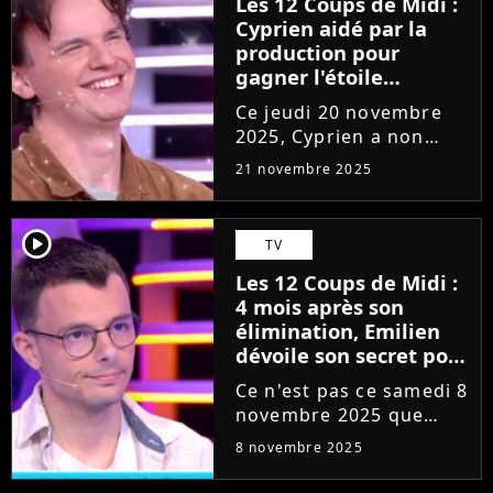
Les 12 Coups de Midi :
Cyprien aidé par la
production pour
gagner l'étoile
mystérieuse ? Les
Ce jeudi 20 novembre
internautes choqués,
2025, Cyprien a non
"C'est aberrant"
seulement réalisé un
21 novembre 2025
nouveau Coup de
Maître sur le plateau
des 12 Coups de Midi,
player2
TV
mais il a également
Les 12 Coups de Midi :
découvert sa 3ème
4 mois après son
étoile Mystérieuse
élimination, Emilien
(Tom...
dévoile son secret pour
gagner, "C'est la base"
Ce n'est pas ce samedi 8
novembre 2025 que
Cyprien se fera éliminer
8 novembre 2025
des 12 Coups de Midi,
bien trop concentré