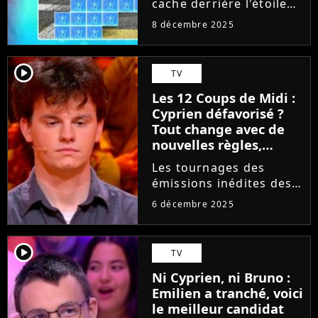
cache derrière l'étoile
américaine très
mystérieuse de
connue en France
8 décembre 2025
décembre 2025 dans
Les 12 Coups de Midi
sur TF1 ? Alors que
player2
TV
Cyprien n'a toujours pas
Les 12 Coups de Midi :
trouvé la réponse
Cyprien défavorisé ?
malgré les indices...
Tout change avec de
nouvelles règles,
même Jean-Luc
Les tournages des
Reichmann ne
émissions inédites des
comprend rien
12 Coups de Midi ont
6 décembre 2025
repris ce lundi
1ᵉʳ décembre 2025. Et
depuis quelques jours,
player2
TV
de nouvelles règles
Ni Cyprien, ni Bruno :
auraient été mises en
Emilien a tranché, voici
place sur le plateau....
le meilleur candidat