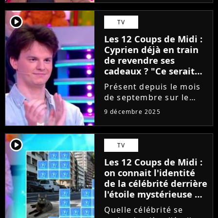
des 12 Coups de Midi. Et
si l'on se fie à ses
player2
TV
objectifs, il ne compte
Les 12 Coups de Midi :
pas quitter le plateau
Cyprien déjà en train
de Jean-Luc...
de revendre ses
cadeaux ? "Ce serait
bête de..."
Présent depuis le mois
de septembre sur le
plateau des 12 Coups de
9 décembre 2025
Midi, Cyprien ne cesse
d'impressionner le
public grâce à ses
player2
TV
performances. Et alors
Les 12 Coups de Midi :
que le candidat
on connait l'identité
s'apprête à découvrir...
de la célébrité derrière
l'étoile mystérieuse de
décembre 2025, et
Quelle célébrité se
c'est une actrice