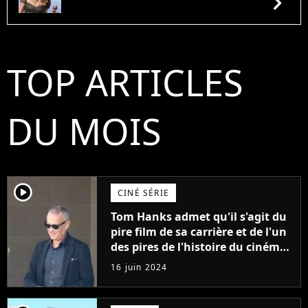
chevron_right
TOP ARTICLES
DU MOIS
player2
CINÉ SÉRIE
Tom Hanks admet qu'il s'agit du
pire film de sa carrière et de l'un
des pires de l'histoire du cinéma :
"L'un des films les plus
16 juin 2024
médiocres jamais réalisés"