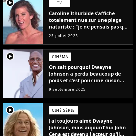
player2
TV
Caroline Ithurbide s'affiche
totalement nue sur une plage
naturiste : "je ne pensais pas que
j'arriverais à le faire..."
25 juillet 2023
player2
CINÉMA
On sait pourquoi Dwayne
Johnson a perdu beaucoup de
poids et c'est pour une raison
importante
9 septembre 2025
player2
CINÉ SÉRIE
J'ai toujours aimé Dwayne
Johnson, mais aujourd'hui John
Cena est devenu l'acteur qu'il