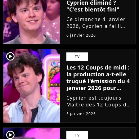
Cyprien éliminé ?
"C'est bientôt fini"
Ce dimanche 4 janvier
2026, Cyprien a failli
être éliminé des 12
6 janvier 2026
Coups de Midi. Et
comme vient de la
confier le candidat, ne
player2
TV
souhaitant pas
Les 12 Coups de midi :
abandonner l'émission
la production a-t-elle
de Jean-Luc
truqué l'émission du 4
Reichmann,...
janvier 2026 pour
sauver Cyprien ?
Cyprien est toujours
Maître des 12 Coups de
Midi, mais le candidat a
5 janvier 2026
failli être éliminé lors
de l'émission du
dimanche 4 janvier
player2
TV
2026. Heureusement, il