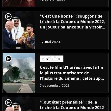
player2
"C'est une honte" : soupçons de
triche à la Coupe du Monde 2022,
un joueur balance sur la victoire
de l'Argentine de Lionel Messi et
la FIFA
17 mai 2023
player2
CINÉ SÉRIE
C'est le film d'horreur avec la fin
la plus traumatisante de
l'histoire du cinéma : cette super
adaptation de Stephen King est
7 septembre 2023
dispo en streaming
player2
"Tout était prémédité" : de la
triche à la Coupe du Monde 2022