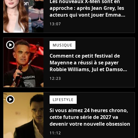
Les nouveaux X-Men sont en
approche : après Jean Grey, les
acteurs qui vont jouer Emma
Frost et Cyclope trouvés !
13:07
player2
MUSIQUE
Comment ce petit festival de
Mayenne a réussi à se payer
Robbie Williams, Jul et Damso
cette année ?
12:23
player2
LIFESTYLE
Si vous aimez 24 heures chrono,
cette future série de 2027 va
devenir votre nouvelle obsession
11:12