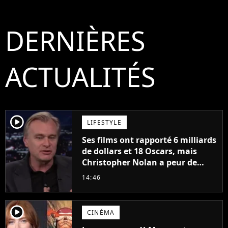
DERNIÈRES
ACTUALITÉS
player2
LIFESTYLE
Ses films ont rapporté 6 milliards
de dollars et 18 Oscars, mais
Christopher Nolan a peur de
tourner un genre de films très
14:46
particulier
player2
CINÉMA