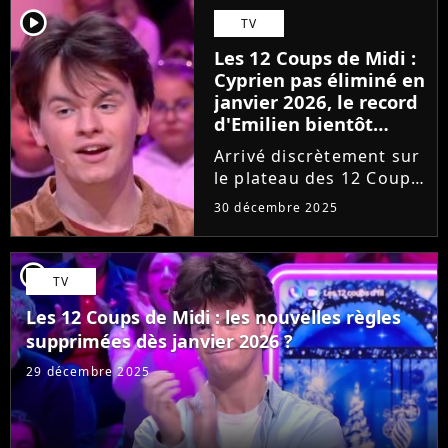
encore, il est même
player2
TV
capable de découvrir
Les 12 Coups de Midi :
des Etoiles
Cyprien pas éliminé en
Mystérieuses sans
janvier 2026, le record
indices....
d'Emilien bientôt
battu ?
Arrivé discrètement sur
le plateau des 12 Coups
de Midi, Cyprien a
30 décembre 2025
récemment fêté sa
100ème victoire dans
l'émission de TF1. Et à
player2
TV
priori, le candidat n'est
pas près de se faire
Les 12 Coups de Midi : les nouvelles règles
éliminer,...
supprimées dès janvier 2026 ?
29 décembre 2025