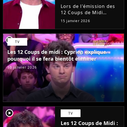
Cyprien, "Je ne
Lors de l'émission des
supporte pas
12 Coups de Midi
l'injustice"
diffusée le mercredi 14
15 janvier 2026
janvier 2026 sur TF1,
Jean-Luc Reichmann a
surpris tout le monde. Il
player2
TV
a annoncé qu'il allait
rembourser une
Les 12 Coups de midi : Cyprien explique
candidate...
pourquoi il se fera bientôt éliminer
10 janvier 2026
player2
TV
Les 12 Coups de Midi :