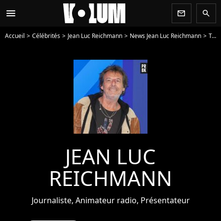
menu
newsletter
search
Accueil
Célébrités
Jean Luc Reichmann
News Jean Luc Reichmann
Toute l'actu de Jean Luc Reichmann - Page 2
JEAN LUC
REICHMANN
Journaliste, Animateur radio, Présentateur