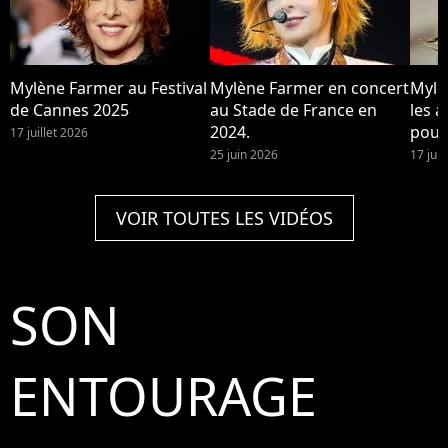
Mylène Farmer au Festival
Mylène Farmer en concert
Mylè
de Cannes 2025
au Stade de France en
les a
2024.
pour
17 juillet 2026
25 juin 2026
17 jui
VOIR TOUTES LES VIDÉOS
SON
ENTOURAGE