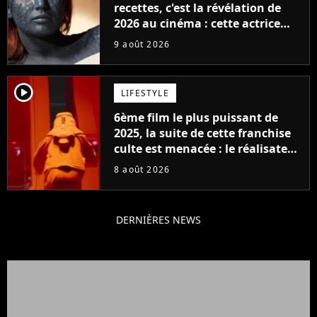
recettes, c'est la révélation de
2026 au cinéma : cette actrice
adorée prête à remplacer
9 août 2026
Jennifer Lawrence chez Marvel
player2
LIFESTYLE
6ème film le plus puissant de
2025, la suite de cette franchise
culte est menacée : le réalisateur
claque la porte pour "différends
8 août 2026
créatifs"
DERNIÈRES NEWS