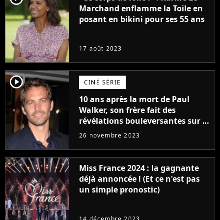
Marchand enflamme la Toile en
posant en bikini pour ses 55 ans
17 août 2023
player2
CINÉ SÉRIE
10 ans après la mort de Paul
Walker, son frère fait des
révélations bouleversantes sur la
réaction des acteurs de Fast and
26 novembre 2023
Furious
Miss France 2024 : la gagnante
déjà annoncée ! (Et ce n'est pas
un simple pronostic)
14 décembre 2023