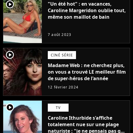
player2
"Un été hot" : en vacances,
Caroline Margeridon oublie tout,
même son maillot de bain
7 août 2023
player2
CINÉ SÉRIE
Madame Web : ne cherchez plus,
on vous a trouvé LE meilleur film
de super-héros de l'année
12 février 2024
player2
TV
Caroline Ithurbide s'affiche
totalement nue sur une plage
naturiste : "je ne pensais pas que