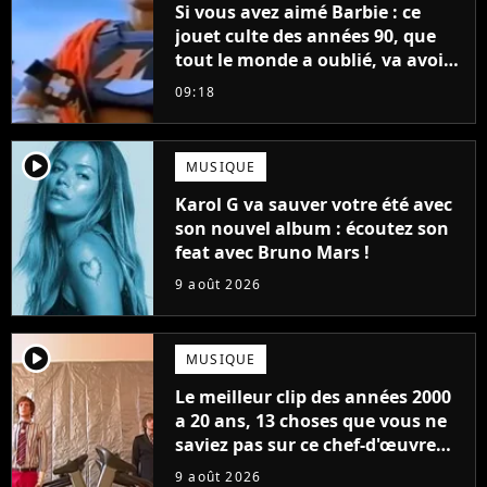
Si vous avez aimé Barbie : ce
jouet culte des années 90, que
tout le monde a oublié, va avoir
un film
09:18
player2
MUSIQUE
Karol G va sauver votre été avec
son nouvel album : écoutez son
feat avec Bruno Mars !
9 août 2026
player2
MUSIQUE
Le meilleur clip des années 2000
a 20 ans, 13 choses que vous ne
saviez pas sur ce chef-d'œuvre
qui a révolutionné YouTube
9 août 2026