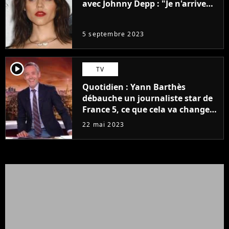
avec Johnny Depp : "Je n'arrive
même pas..."
5 septembre 2023
player2
TV
Quotidien : Yann Barthès
débauche un journaliste star de
France 5, ce que cela va changer
à la rentrée
22 mai 2023