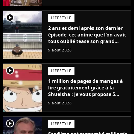
player2
LIFESTYLE
2 ans et demi après son dernier
épisode, cet anime que l'on avait
tous oublié tease son grand
retour
9 août 2026
player2
LIFESTYLE
1 million de pages de mangas à
lire gratuitement grâce à la
Shueisha : je vous propose 5
mangas jamais sortis en France
9 août 2026
à découvrir absolument
player2
LIFESTYLE