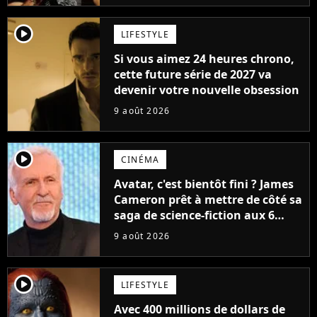
player2
LIFESTYLE
Si vous aimez 24 heures chrono,
cette future série de 2027 va
devenir votre nouvelle obsession
9 août 2026
player2
CINÉMA
Avatar, c'est bientôt fini ? James
Cameron prêt à mettre de côté sa
saga de science-fiction aux 6
milliards de recettes
9 août 2026
player2
LIFESTYLE
Avec 400 millions de dollars de