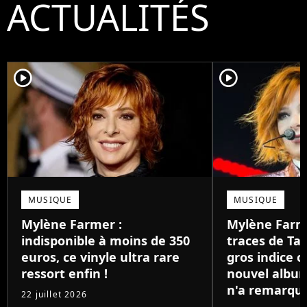
ACTUALITÉS
player2
player2
MUSIQUE
MUSIQUE
Mylène Farmer :
Mylène Farme
indisponible à moins de 350
traces de Tay
euros, ce vinyle ultra rare
gros indice c
ressort enfin !
nouvel albu
n'a remarqu
22 juillet 2026