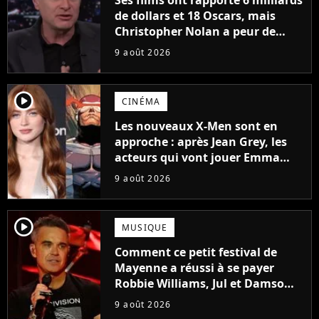
Ses films ont rapporté 6 milliards
de dollars et 18 Oscars, mais
Christopher Nolan a peur de
tourner un genre de films très
9 août 2026
particulier
player2
CINÉMA
Les nouveaux X-Men sont en
approche : après Jean Grey, les
acteurs qui vont jouer Emma
Frost et Cyclope trouvés !
9 août 2026
player2
MUSIQUE
Comment ce petit festival de
Mayenne a réussi à se payer
Robbie Williams, Jul et Damso
cette année ?
9 août 2026