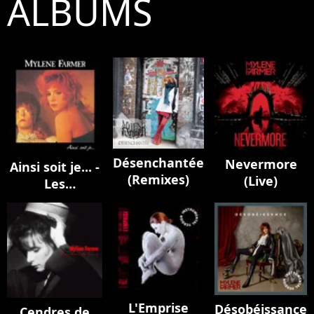
ALBUMS
Désenchantée
Nevermore
Ainsi soit je... -
(Remixes)
(Live)
Les
instrumentaux
L'Emprise
Désobéissance
Cendres de