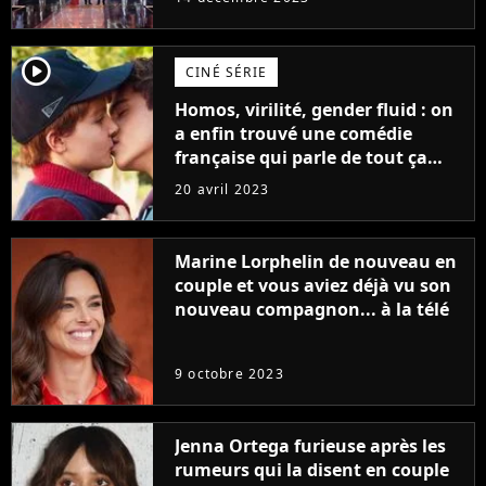
player2
CINÉ SÉRIE
Homos, virilité, gender fluid : on
a enfin trouvé une comédie
française qui parle de tout ça
sans être super ringarde
20 avril 2023
Marine Lorphelin de nouveau en
couple et vous aviez déjà vu son
nouveau compagnon... à la télé
9 octobre 2023
Jenna Ortega furieuse après les
rumeurs qui la disent en couple