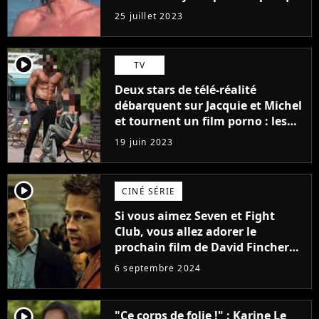
j'arriverais à le faire..."
25 juillet 2023
player2
TV
Deux stars de télé-réalité
débarquent sur Jacquie et Michel
et tournent un film porno : les
premières images du tournage
19 juin 2023
(exclu)
player2
CINÉ SÉRIE
Si vous aimez Seven et Fight
Club, vous allez adorer le
prochain film de David Fincher
avec lequel il se réinvente
6 septembre 2024
complètement
player2
"Ce corps de folie !" : Karine Le