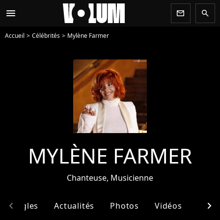
menu
newsletter
search
Accueil
Célébrités
Mylène Farmer
MYLÈNE FARMER
Chanteuse, Musicienne
chevron_left
chevron_right
& Singles
Actualités
Photos
Vidéos
Ento