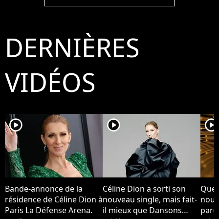
chance
chance
DERNIÈRES
VIDÉOS
player2
player2
player2
Bande-annonce de la
Céline Dion a sorti son
Quel
résidence de Céline Dion à
nouveau single, mais fait-
nouv
Paris La Défense Arena.
il mieux que Dansons
pard