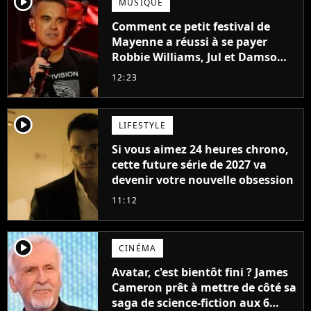
player2
MUSIQUE
Comment ce petit festival de
Mayenne a réussi à se payer
Robbie Williams, Jul et Damso
cette année ?
12:23
player2
LIFESTYLE
Si vous aimez 24 heures chrono,
cette future série de 2027 va
devenir votre nouvelle obsession
11:12
player2
CINÉMA
Avatar, c'est bientôt fini ? James
Cameron prêt à mettre de côté sa
saga de science-fiction aux 6