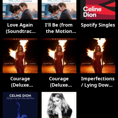
Love Again
I'll Be (from
Spotify Singles
(Soundtrack
the Motion
from the
Picture
Motion
Soundtrack
Picture)
Love Again)
Courage
Courage
Imperfections
(Deluxe
(Deluxe
/ Lying Down /
Edition)
Edition)
Courage