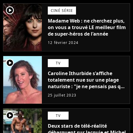
player2
CINÉ SÉRIE
Madame Web : ne cherchez plus,
on vous a trouvé LE meilleur film
de super-héros de l'année
12 février 2024
player2
TV
Caroline Ithurbide s'affiche
totalement nue sur une plage
naturiste : "je ne pensais pas que
j'arriverais à le faire..."
25 juillet 2023
player2
TV
Deux stars de télé-réalité
débarquent sur Jacquie et Michel