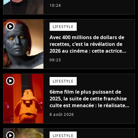
milliards de recettes
10:24
player2
LIFESTYLE
Avec 400 millions de dollars de
recettes, c'est la révélation de
2026 au cinéma : cette actrice
adorée prête à remplacer
09:23
Jennifer Lawrence chez Marvel
player2
LIFESTYLE
6ème film le plus puissant de
2025, la suite de cette franchise
culte est menacée : le réalisateur
claque la porte pour "différends
8 août 2026
créatifs"
player2
LIFESTYLE