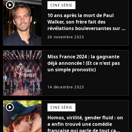
player2
CINÉ SÉRIE
10 ans après la mort de Paul
Walker, son frère fait des
révélations bouleversantes sur la
réaction des acteurs de Fast and
26 novembre 2023
Furious
Miss France 2024 : la gagnante
déjà annoncée ! (Et ce n'est pas
un simple pronostic)
14 décembre 2023
player2
CINÉ SÉRIE
Homos, virilité, gender fluid : on
a enfin trouvé une comédie
française qui parle de tout ça