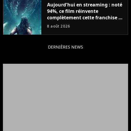
Aujourd'hui en streaming : noté
94%, ce film réinvente
complètement cette franchise de
science-fiction vieille de 40 ans
8 août 2026
DERNIÈRES NEWS