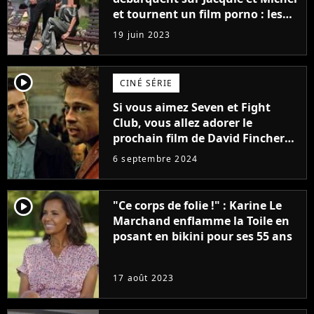
et tournent un film porno : les
premières images du tournage
19 juin 2023
(exclu)
player2
CINÉ SÉRIE
Si vous aimez Seven et Fight
Club, vous allez adorer le
prochain film de David Fincher
avec lequel il se réinvente
6 septembre 2024
complètement
player2
"Ce corps de folie !" : Karine Le
Marchand enflamme la Toile en
posant en bikini pour ses 55 ans
17 août 2023