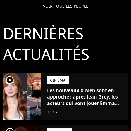
VOIR TOUS LES PEOPLE
DERNIÈRES
ACTUALITÉS
player2
CINÉMA
Les nouveaux X-Men sont en
approche : après Jean Grey, les
acteurs qui vont jouer Emma
Frost et Cyclope trouvés !
13:07