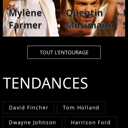
Mylène
Quentin
P
Farmer
Mosimann
S
TOUT L'ENTOURAGE
TENDANCES
David Fincher
Tom Holland
Dwayne Johnson
Harrison Ford