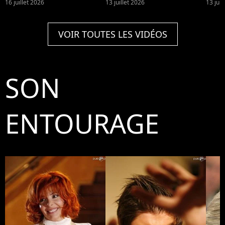
dans les classements ?
Dion
16 juillet 2026
13 juillet 2026
13 juil
franç
VOIR TOUTES LES VIDÉOS
SON
ENTOURAGE