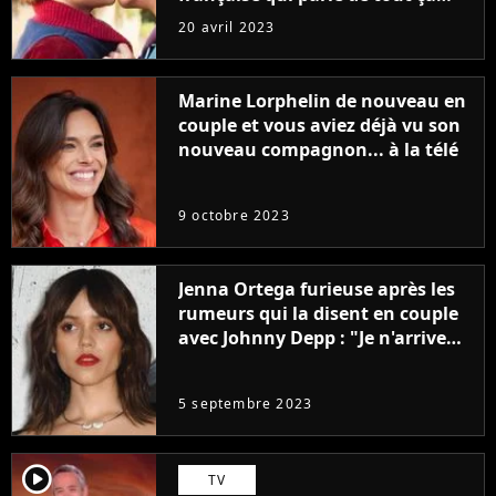
sans être super ringarde
20 avril 2023
Marine Lorphelin de nouveau en
couple et vous aviez déjà vu son
nouveau compagnon... à la télé
9 octobre 2023
Jenna Ortega furieuse après les
rumeurs qui la disent en couple
avec Johnny Depp : "Je n'arrive
même pas..."
5 septembre 2023
player2
TV