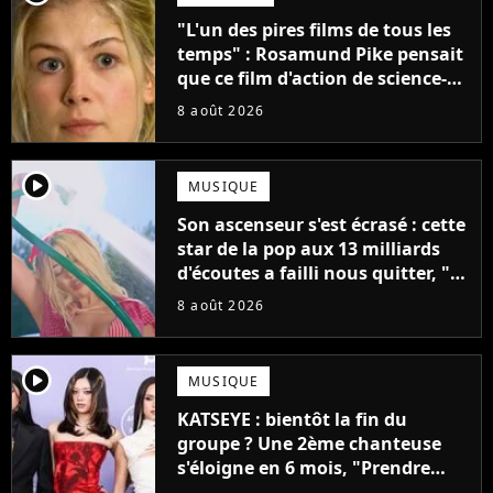
"L'un des pires films de tous les
temps" : Rosamund Pike pensait
que ce film d'action de science-
fiction avec Dwayne Johnson
8 août 2026
mettrait fin à sa carrière
player2
MUSIQUE
Son ascenseur s'est écrasé : cette
star de la pop aux 13 milliards
d'écoutes a failli nous quitter, "Je
pensais ne plus jamais chanter"
8 août 2026
player2
MUSIQUE
KATSEYE : bientôt la fin du
groupe ? Une 2ème chanteuse
s'éloigne en 6 mois, "Prendre
cette décision n’a pas été facile"