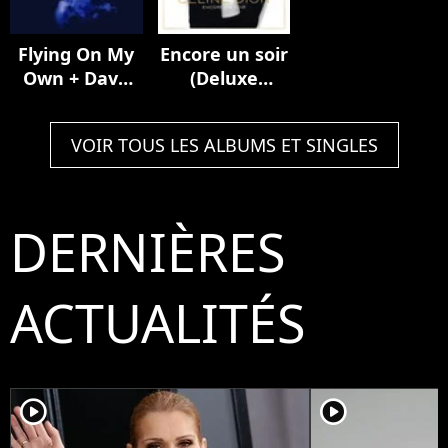
Flying On My
Encore un soir
Own + Dave
(Deluxe
Audé Remix
Edition)
VOIR TOUS LES ALBUMS ET SINGLES
DERNIÈRES
ACTUALITÉS
player2
player2