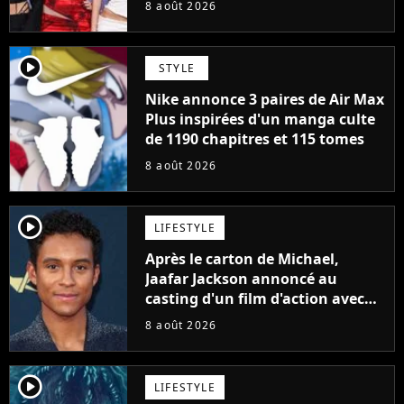
8 août 2026
player2
STYLE
Nike annonce 3 paires de Air Max
Plus inspirées d'un manga culte
de 1190 chapitres et 115 tomes
8 août 2026
player2
LIFESTYLE
Après le carton de Michael,
Jaafar Jackson annoncé au
casting d'un film d'action avec
Will Smith
8 août 2026
player2
LIFESTYLE