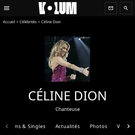
menu
newsletter
search
Accueil
Célébrités
Céline Dion
CÉLINE DION
Chanteuse
chevron_left
chevron_right
Albums & Singles
Actualités
Photos
Vidéos