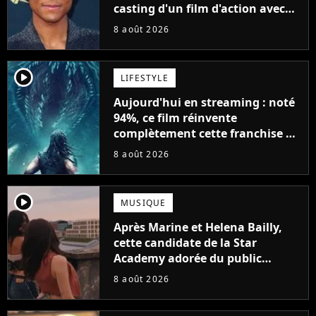
casting d'un film d'action avec
Will Smith
8 août 2026
player2
LIFESTYLE
Aujourd'hui en streaming : noté
94%, ce film réinvente
complètement cette franchise de
science-fiction vieille de 40 ans
8 août 2026
player2
MUSIQUE
Après Marine et Helena Bailly,
cette candidate de la Star
Academy adorée du public
annonce son premier album,
8 août 2026
"C'est tellement puissant"