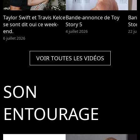
Taylor Swift et Travis Kelce
Bande-annonce de Toy
Band
se sont dit oui ce week-
Story 5
Story
end.
4 juillet 2026
22 jui
6 juillet 2026
VOIR TOUTES LES VIDÉOS
SON
ENTOURAGE