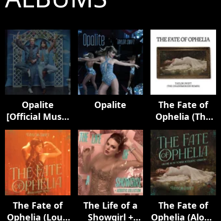
Opalite
Opalite
The Fate of
[Official Music
Ophelia (The
Video
Chainsmokers
(Extended
Remix)
Versions)]
The Fate of
The Life of a
The Fate of
Ophelia (Loud
Showgirl +
Ophelia (Alone