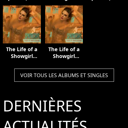
Luxury Remix)
Acoustic
In My Tower
Collection
Acoustic
Version)
The Life of a
The Life of a
Showgirl
Showgirl
(Track by
(Track by
Track Version)
Track Version)
VOIR TOUS LES ALBUMS ET SINGLES
DERNIÈRES
ACTUALITÉS