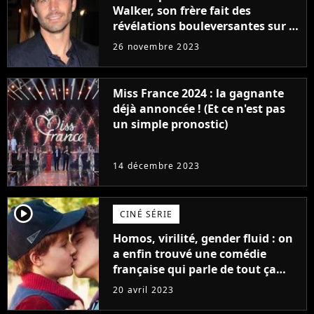
Walker, son frère fait des
révélations bouleversantes sur la
réaction des acteurs de Fast and
26 novembre 2023
Furious
Miss France 2024 : la gagnante
déjà annoncée ! (Et ce n'est pas
un simple pronostic)
14 décembre 2023
player2
CINÉ SÉRIE
Homos, virilité, gender fluid : on
a enfin trouvé une comédie
française qui parle de tout ça
sans être super ringarde
20 avril 2023