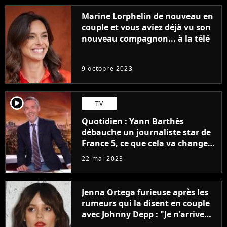
Marine Lorphelin de nouveau en
couple et vous aviez déjà vu son
nouveau compagnon... à la télé
9 octobre 2023
player2
TV
Quotidien : Yann Barthès
débauche un journaliste star de
France 5, ce que cela va changer
à la rentrée
22 mai 2023
Jenna Ortega furieuse après les
rumeurs qui la disent en couple
avec Johnny Depp : "Je n'arrive
même pas..."