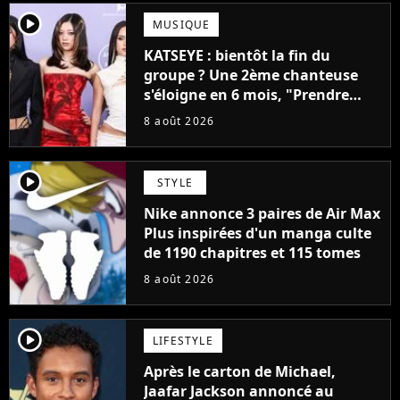
player2
MUSIQUE
KATSEYE : bientôt la fin du
groupe ? Une 2ème chanteuse
s'éloigne en 6 mois, "Prendre
cette décision n’a pas été facile"
8 août 2026
player2
STYLE
Nike annonce 3 paires de Air Max
Plus inspirées d'un manga culte
de 1190 chapitres et 115 tomes
8 août 2026
player2
LIFESTYLE
Après le carton de Michael,
Jaafar Jackson annoncé au