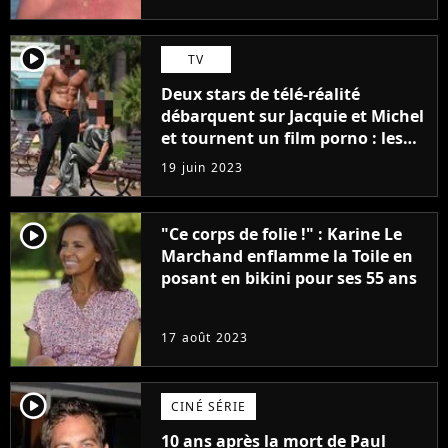
player2
TV
Deux stars de télé-réalité
débarquent sur Jacquie et Michel
et tournent un film porno : les
premières images du tournage
19 juin 2023
(exclu)
player2
"Ce corps de folie !" : Karine Le
Marchand enflamme la Toile en
posant en bikini pour ses 55 ans
17 août 2023
player2
CINÉ SÉRIE
10 ans après la mort de Paul