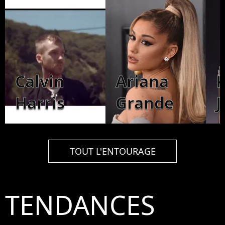
Calvin
Ariana
K
Harris
Grande
J
TOUT L'ENTOURAGE
TENDANCES