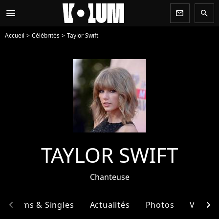
menu
newsletter
search
Accueil
Célébrités
Taylor Swift
TAYLOR SWIFT
Chanteuse
chevron_left
chevron_right
Albums & Singles
Actualités
Photos
Vidéos