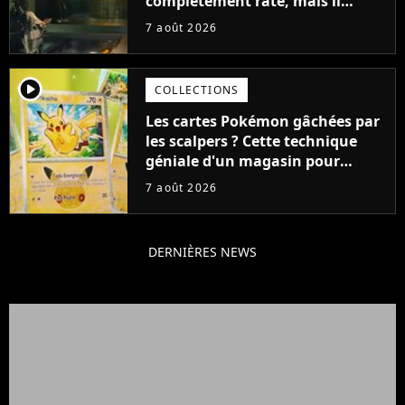
complètement raté, mais il
aurait pu être encore pire à
7 août 2026
cause de son acteur
player2
COLLECTIONS
Les cartes Pokémon gâchées par
les scalpers ? Cette technique
géniale d'un magasin pour
ruiner les revendeurs
7 août 2026
DERNIÈRES NEWS