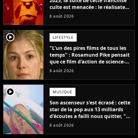
2025, la suite de cette franchise
culte est menacée : le réalisateur
claque la porte pour "différends
8 août 2026
créatifs"
player2
LIFESTYLE
"L'un des pires films de tous les
temps" : Rosamund Pike pensait
que ce film d'action de science-
fiction avec Dwayne Johnson
8 août 2026
mettrait fin à sa carrière
player2
MUSIQUE
Son ascenseur s'est écrasé : cette
star de la pop aux 13 milliards
d'écoutes a failli nous quitter, "Je
pensais ne plus jamais chanter"
8 août 2026