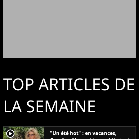
TOP ARTICLES DE
LA SEMAINE
player2
"Un été hot" : en vacances,