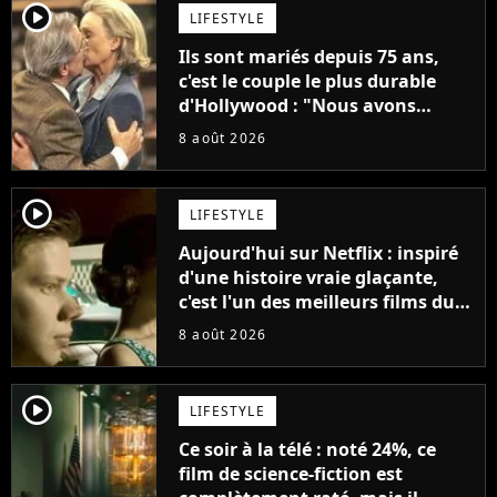
player2
LIFESTYLE
Ils sont mariés depuis 75 ans,
c'est le couple le plus durable
d'Hollywood : "Nous avons
avancé jour après jour, et les
8 août 2026
jours se sont transformés en
décennies"
player2
LIFESTYLE
Aujourd'hui sur Netflix : inspiré
d'une histoire vraie glaçante,
c'est l'un des meilleurs films du
21ème siècle
8 août 2026
player2
LIFESTYLE
Ce soir à la télé : noté 24%, ce
film de science-fiction est