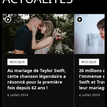
player2
player2
MUSIQUE
MUSIQUE
Au mariage de Taylor Swift,
26 millions de
cette chanson légendaire a
l'immense ca
résonné pour la première
Swift et Trav
fois depuis 62 ans !
leur mariage
6 juillet 2026
4 juillet 2026