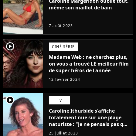
Caroline Margeridon oublie tout,
même son maillot de bain
7 août 2023
player2
CINÉ SÉRIE
Madame Web : ne cherchez plus,
on vous a trouvé LE meilleur film
de super-héros de l'année
12 février 2024
player2
TV
Caroline Ithurbide s'affiche
totalement nue sur une plage
naturiste : "je ne pensais pas que
j'arriverais à le faire..."
25 juillet 2023