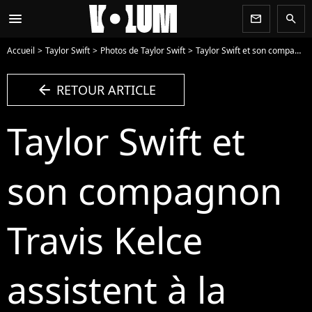
menu
newsletter
search
Accueil
Taylor Swift
Photos de Taylor Swift
Taylor Swift et son compagnon Travis Kelce assistent à la finale de l'US Open au Arthur Ashe Stadium de l'USTA Billie Jean King National Tennis Center, Flushing Meadows le 8 septembre 2024 le 8 septembre 2024. - Photo
arrow_left
RETOUR ARTICLE
Taylor Swift et
son compagnon
Travis Kelce
assistent à la