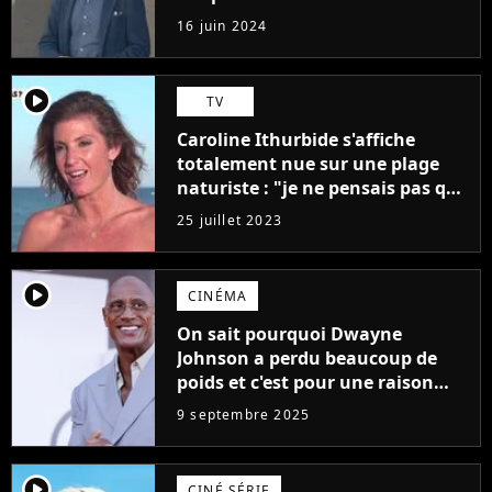
"L'un des films les plus
16 juin 2024
médiocres jamais réalisés"
player2
TV
Caroline Ithurbide s'affiche
totalement nue sur une plage
naturiste : "je ne pensais pas que
j'arriverais à le faire..."
25 juillet 2023
player2
CINÉMA
On sait pourquoi Dwayne
Johnson a perdu beaucoup de
poids et c'est pour une raison
importante
9 septembre 2025
player2
CINÉ SÉRIE