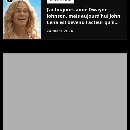
J'ai toujours aimé Dwayne
Johnson, mais aujourd'hui John
Cena est devenu l'acteur qu'il
rêvait d'être (et Ricky Stanicky le
24 mars 2024
prouve encore)