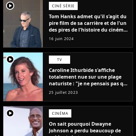
player2
CINÉ SÉRIE
Tom Hanks admet qu'il s'agit du
pire film de sa carrière et de l'un
des pires de l'histoire du cinéma :
"L'un des films les plus
16 juin 2024
médiocres jamais réalisés"
player2
TV
Caroline Ithurbide s'affiche
totalement nue sur une plage
naturiste : "je ne pensais pas que
j'arriverais à le faire..."
25 juillet 2023
player2
CINÉMA
On sait pourquoi Dwayne
Johnson a perdu beaucoup de