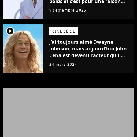
poids et c'est pour une raison
importante
9 septembre 2025
player2
CINÉ SÉRIE
J'ai toujours aimé Dwayne
Johnson, mais aujourd'hui John
Cena est devenu l'acteur qu'il
rêvait d'être (et Ricky Stanicky le
24 mars 2024
prouve encore)