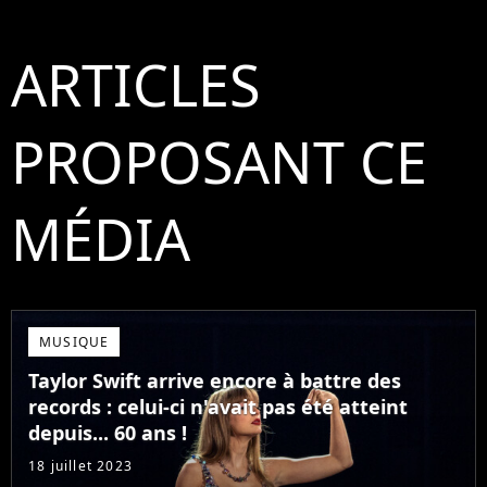
ARTICLES
PROPOSANT CE
MÉDIA
MUSIQUE
Taylor Swift arrive encore à battre des
records : celui-ci n'avait pas été atteint
depuis... 60 ans !
18 juillet 2023