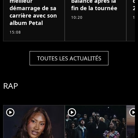
meilleur
balance après la
d
démarrage de sa
fin de la tournée
2
carrière avec son
10:20
11
album Petal
15:08
TOUTES LES ACTUALITÉS
RAP
player2
player2
player