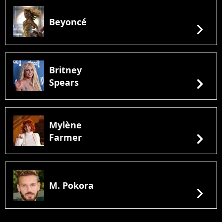
Beyoncé
chevron_right
Britney
chevron_right
Spears
Mylène
chevron_right
Farmer
M. Pokora
chevron_right