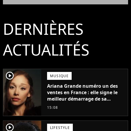
DERNIÈRES
ACTUALITÉS
player2
MUSIQUE
Ariana Grande numéro un des
ventes en France : elle signe le
meilleur démarrage de sa
carrière avec son album Petal
15:08
player2
LIFESTYLE