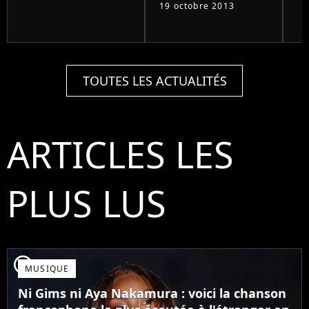
19 octobre 2013
TOUTES LES ACTUALITÉS
ARTICLES LES
PLUS LUS
player2
MUSIQUE
Ni Gims ni Aya Nakamura : voici la chanson