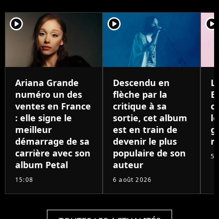
player2
player2
player
Ariana Grande
Descendu en
L
numéro un des
flèche par la
E
ventes en France
critique à sa
c
: elle signe le
sortie, cet album
l
meilleur
est en train de
g
démarrage de sa
devenir le plus
m
carrière avec son
populaire de son
5 
album Petal
auteur
15:08
6 août 2026