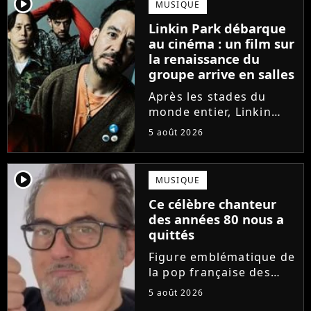
player2
MUSIQUE
la superstar anglaise de
Linkin Park débarque
la pop se cache derrière
au cinéma : un film sur
deux...
la renaissance du
groupe arrive en salles
Après les stades du
monde entier, Linkin
Park arrive dans les
5 août 2026
salles de cinéma. Un
documentaire sur le
groupe sortira à la
player2
MUSIQUE
rentrée. Il évoquera le
Ce célèbre chanteur
grand retour de la
des années 80 nous a
bande et la place...
quittés
Figure emblématique de
la pop française des
années 80, ce chanteur
5 août 2026
vient de nous quitter à