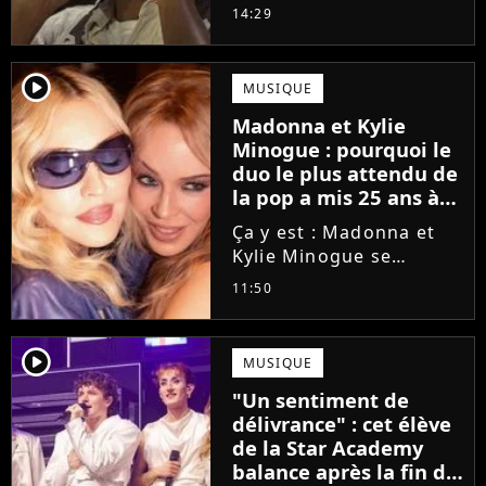
d'Antoine Fuqua centré
14:29
sur une partie de la vie
de Michael Jackson
(incarné ici par Jaafar
player2
MUSIQUE
Jackson) aura une suite.
Madonna et Kylie
Minogue : pourquoi le
duo le plus attendu de
la pop a mis 25 ans à
se faire
Ça y est : Madonna et
Kylie Minogue se
retrouvent enfin sur
11:50
une même chanson !
Annoncé depuis
longtemps et sans
player2
MUSIQUE
cesse repoussé, ce duo
"Un sentiment de
entre les deux stars de
délivrance" : cet élève
la pop aura
de la Star Academy
finalement...
balance après la fin de