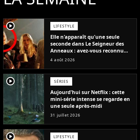
player2
LIFESTYLE
Elle n'apparaît qu'une seule
seconde dans Le Seigneur des
Anneaux : avez-vous reconnu
cette légende du cinéma dans la
4 août 2026
saga ?
player2
SÉRIES
Aujourd'hui sur Netflix : cette
mini-série intense se regarde en
une seule après-midi
31 juillet 2026
player2
LIFESTYLE