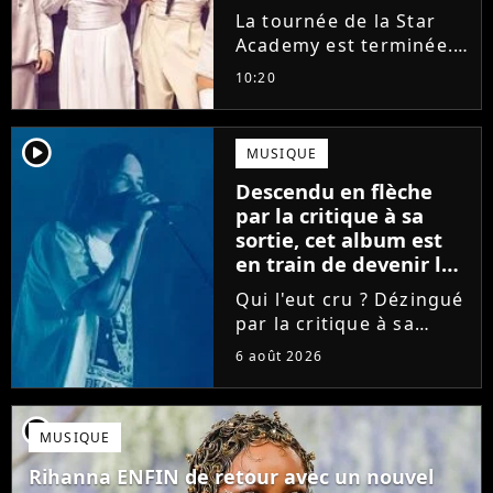
la tournée
La tournée de la Star
Academy est terminée.
L'occasion pour les
10:20
élèves de vaquer à leurs
projets solos. En
parallèle, cet élève sort
player2
MUSIQUE
du silence et se dit
Descendu en flèche
soulagé de ne plus être
par la critique à sa
sur...
sortie, cet album est
en train de devenir le
plus populaire de son
Qui l'eut cru ? Dézingué
auteur
par la critique à sa
sortie, l'album
6 août 2026
Deadbeat est en train
de devenir le projet le
plus populaire de Tame
player2
MUSIQUE
Impala. Coup sur coup,
le projet mené par
Rihanna ENFIN de retour avec un nouvel