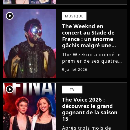
Victor Aupecle lance
son projet musical ce
vendredi 10 juillet avec
player2
MUSIQUE
la parution du single Je
The Weeknd en
fais de mon mieux. Le
concert au Stade de
demi-finaliste...
France : un énorme
gâchis malgré une
mise en scène
The Weeknd a donné le
colossale
premier de ses quatre
concerts au Stade de
9 juillet 2026
France hier soir.
L'alignement de tubes
et la mise en scène
player2
TV
bluffante n'ont
The Voice 2026 :
cependant pas fait le
découvrez le grand
poids face à un show...
gagnant de la saison
15
Après trois mois de