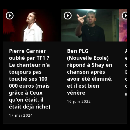
player2
player2
player
Pierre Garnier
Ben PLG
A
oublié par TF1 ?
(Nouvelle Ecole)
e
Le chanteur n'a
répond à Shay en
d
toujours pas
chanson après
D
touché ses 100
avoir été éliminé,
c
000 euros (mais
et il est bien
c
grâce à Ceux
vénère
9 
qu'on était, il
16 juin 2022
était déjà riche)
17 mai 2024