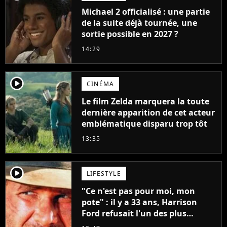
Michael 2 officialisé : une partie
de la suite déjà tournée, une
sortie possible en 2027 ?
14:29
player2
CINÉMA
Le film Zelda marquera la toute
dernière apparition de cet acteur
emblématique disparu trop tôt
13:35
player2
LIFESTYLE
"Ce n'est pas pour moi, mon
pote" : il y a 33 ans, Harrison
Ford refusait l'un des plus
grands succès de tous les temps