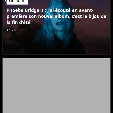
MUSIQUE
Phoebe Bridgers : j'ai écouté en avant-
première son nouvel album, c'est le bijou de
la fin d'été
16:26