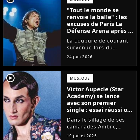
salve de concerts qui
"Tout le monde se
ravit les fans. Trois...
renvoie la balle" : les
excuses de Paris La
Défense Arena après le
concert interrompu
La coupure de courant
d'Iron Maiden ne
survenue lors du
passent pas
concert d'Iron Maiden à
24 juin 2026
Paris La Défense Arena
fait les gros titres. Alors
que "tout le monde se
player2
MUSIQUE
renvoie la balle", la salle
Victor Aupecle (Star
se fend d'un
Academy) se lance
communiqué...
avec son premier
single : essai réussi ou
manqué ? Voici notre
Dans le sillage de ses
avis !
camarades Ambre,
Bastiaan ou Melissa,
10 juillet 2026