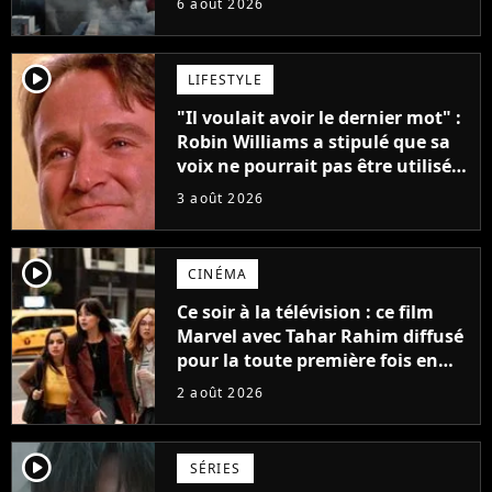
6 août 2026
player2
LIFESTYLE
"Il voulait avoir le dernier mot" :
Robin Williams a stipulé que sa
voix ne pourrait pas être utilisée
avant 2039, pourtant Disney
3 août 2026
possède des enregistrements
inédits
player2
CINÉMA
Ce soir à la télévision : ce film
Marvel avec Tahar Rahim diffusé
pour la toute première fois en
France
2 août 2026
player2
SÉRIES