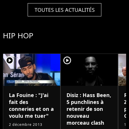
TOUTES LES ACTUALITÉS
HIP HOP
player2
player2
La Fouine : "J'ai
Disiz : Hass Been,
R
fait des
5 punchlines à
Z
conneries et on a
retenir de son
p
voulu me tuer"
nouveau
C
morceau clash
2 décembre 2013
11