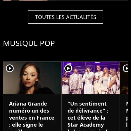
l'âge de 68 ans. Il avait
marqué son époque
avec son tube et son
TOUTES LES ACTUALITÉS
clip filmé par
Matthieu...
MUSIQUE POP
player2
player2
player
Ariana Grande
"Un sentiment
M
numéro un des
de délivrance" :
M
ventes en France
cet élève de la
p
: elle signe le
Star Academy
l