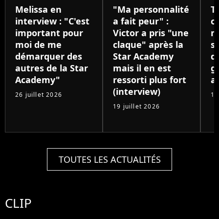
Melissa en
"Ma personnalité
T
interview : "C'est
a fait peur" :
o
important pour
Victor a pris "une
m
moi de me
claque" après la
s'
démarquer des
Star Academy
d
autres de la Star
mais il en est
g
Academy"
ressorti plus fort
a
(interview)
26 juillet 2026
11
19 juillet 2026
TOUTES LES ACTUALITÉS
CLIP