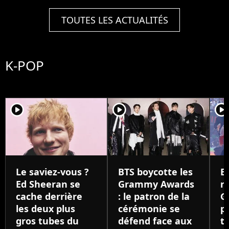
TOUTES LES ACTUALITÉS
K-POP
player2
player2
player
Le saviez-vous ?
BTS boycotte les
B
Ed Sheeran se
Grammy Awards
n
cache derrière
: le patron de la
G
les deux plus
cérémonie se
p
gros tubes du
défend face aux
tr