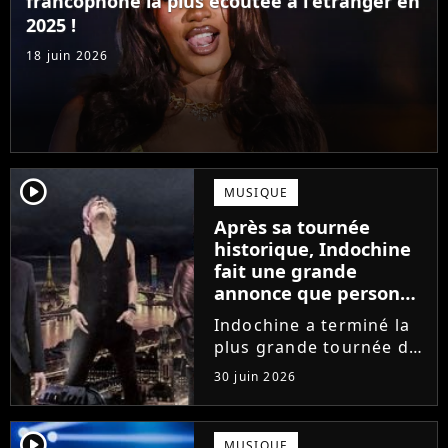
francophone la plus écoutée à l'étranger en
2025 !
18 juin 2026
player2
MUSIQUE
Après sa tournée
historique, Indochine
fait une grande
annonce que personne
n'attendait
Indochine a terminé la
plus grande tournée de
sa carrière en mars
30 juin 2026
dernier... Mais le groupe
de Nicola Sirkis vient
d'annoncer une ultime
player2
MUSIQUE