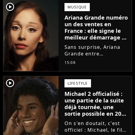
player2
MUSIQUE
Ariana Grande numéro
un des ventes en
France : elle signe le
meilleur démarrage de
sa carrière avec son
Sans surprise, Ariana
album Petal
Grande entre
directement numéro un
15:08
des ventes en France.
Mais quel score réalise
son nouvel album Petal
player2
LIFESTYLE
? Tous les chiffres !
Michael 2 officialisé :
une partie de la suite
déjà tournée, une
sortie possible en 2027
?
On s'en doutait, c'est
officiel : Michael, le film