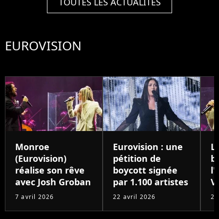
TOUTES LES ACTUALITÉS
EUROVISION
Monroe
Eurovision : une
L
(Eurovision)
pétition de
b
réalise son rêve
boycott signée
l
avec Josh Groban
par 1.100 artistes
V
7 avril 2026
22 avril 2026
22