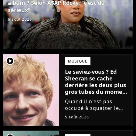
Kevin Parker...
album ? Selon A$AP Rocky, "c'est du
sérieux"
6 août 2026
player2
MUSIQUE
Le saviez-vous ? Ed
Sheeran se cache
derrière les deux plus
gros tubes du moment
!
Quand il n'est pas
occupé à squatter le
sommet des charts avec
5 août 2026
ses propres chansons,
Ed Sheeran est quand
même au top. En effet,