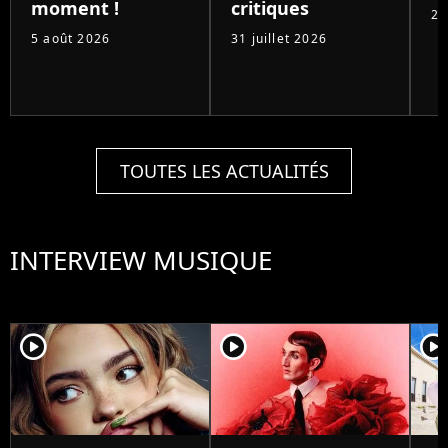
moment !
critiques
29
5 août 2026
31 juillet 2026
TOUTES LES ACTUALITÉS
INTERVIEW MUSIQUE
player2
player2
player