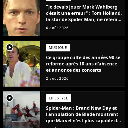
"Je devais jouer Mark Wahlberg,
c'était une erreur" : Tom Holland,
la star de Spider-Man, ne referait
pas ce blockbuster
6 août 2026
player2
MUSIQUE
Ce groupe culte des années 90 se
reforme après 10 ans d'absence
et annonce des concerts
2 août 2026
player2
LIFESTYLE
Spider-Man : Brand New Day et
l'annulation de Blade montrent
que Marvel n'est plus capable de
faire quoi que ce soit de simple