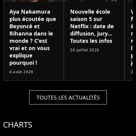
Aya Nakamura
Nouvelle école
V
plus écoutée que
saison 5 sur
f
Beyoncé et
Netflix : date de
é
Rihanna dans le
diffusion, jury...
m
monde ? C'est
Toutes les infos
m
vrai et on vous
l'
24 juillet 2026
explique
p
pourquoi !
j
4 août 2026
23
TOUTES LES ACTUALITÉS
CHARTS