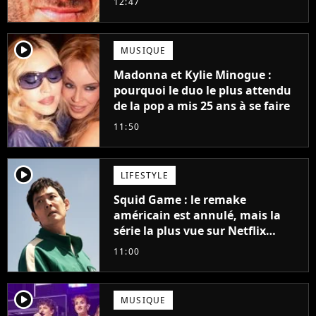
12:47
player2
MUSIQUE
Madonna et Kylie Minogue :
pourquoi le duo le plus attendu
de la pop a mis 25 ans à se faire
11:50
player2
LIFESTYLE
Squid Game : le remake
américain est annulé, mais la
série la plus vue sur Netflix
pourrait avoir une version
11:00
française
player2
MUSIQUE