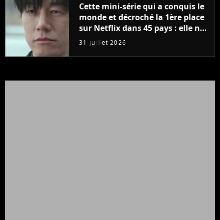
Cette mini-série qui a conquis le
monde et décroché la 1ère place
sur Netflix dans 45 pays : elle ne
compte que 10 épisodes et c'est
31 juillet 2026
un phénomène mondial