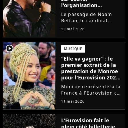
l'organisation
intervient
Le passage de Noam
Bettan, le candidat
représentant Israël à
13 mai 2026
l'Eurovision 2026, lors
de la première demi-
finale du concours, a
player2
MUSIQUE
été perturbé par des
"Elle va gagner" : le
huées et des chants. La
premier extrait de la
phrase "Stop...
prestation de Monroe
pour l'Eurovision 2026
séduit les bookmakers
Monroe représentera la
France à l'Eurovision ce
samedi 16 mai. Alors
11 mai 2026
qu'elle fait partie des
favoris, un premier
extrait de sa prestation
L'Eurovision fait le
vient d'être dévoilé. Et
plein côté billetterie