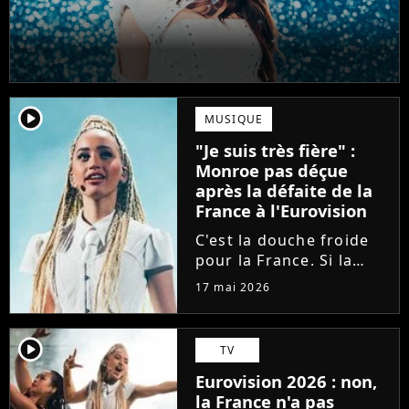
player2
MUSIQUE
"Je suis très fière" :
Monroe pas déçue
après la défaite de la
France à l'Eurovision
C'est la douche froide
pour la France. Si la
Bulgarie a déjoué tous
17 mai 2026
les pronostics en
arrivant en tête à
l'Eurovision, la
player2
TV
chanteuse Monroe n'a
Eurovision 2026 : non,
décroché que la 11ème
la France n'a pas
place. Elle réagit...