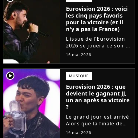
surclasse toute la
Eurovision 2026 : voici
concurrence ?
les cinq pays favoris
pour la victoire (et il
n'y a pas la France)
L'issue de l'Eurovision
2026 se jouera ce soir !
En direct de Vienne, les
16 mai 2026
25 pays qualifiés pour la
finale du concours vont
s'affronter pour gagner
player2
MUSIQUE
le coeur du jury et du
Eurovision 2026 : que
public. Qui...
devient le gagnant JJ,
un an après sa victoire
?
Le grand jour est arrivé.
Alors que la finale de
l'Eurovision 2026 a lieu
16 mai 2026
ce soir, les fans se