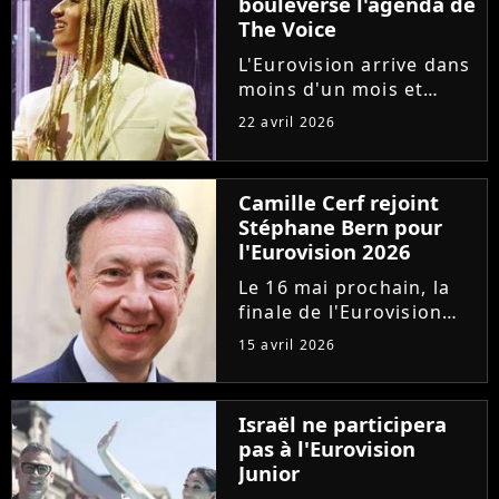
bouleverse l'agenda de
The Voice
L'Eurovision arrive dans
moins d'un mois et
Monroe est l'une des
22 avril 2026
grandes favorites. Pour
lui donner toutes ses
chances, deux
Camille Cerf rejoint
émissions concurrents,
Stéphane Bern pour
"The Voice" et "Les
l'Eurovision 2026
Traîtres", ont...
Le 16 mai prochain, la
finale de l'Eurovision
2026 sera diffusée en
15 avril 2026
direct sur France
Télévisions. Pour la
douzième fois,
Israël ne participera
Stéphane Bern
pas à l'Eurovision
commentera
Junior
l'événement pour la