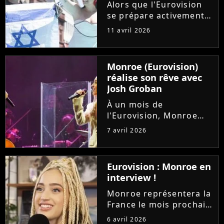
chaîne et sera...
Alors que l'Eurovision
se prépare activement
en coulisses, et que la
11 avril 2026
France est deuxième
des favoris, l'Eurovision
Junior 2026 aussi se
Monroe (Eurovision)
dessine. Et Israël, dont
réalise son rêve avec
la participation fait...
Josh Groban
À un mois de
l'Eurovision, Monroe
concrétise déjà un rêve
7 avril 2026
d'enfant. La
représentante de la
France est grimpée sur
Eurovision : Monroe en
scène pour rejoindre
interview !
son idole Josh Groban
lors de son concert au...
Monroe représentera la
France le mois prochain
à l'Eurovision avec sa
6 avril 2026