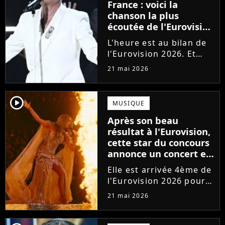
France : voici la
chanson la plus
écoutée de l'Eurovision
2026, et c'est une
L'heure est au bilan de
véritable surprise !
l'Eurovision 2026. Et
c'est une véritable
21 mai 2026
surprise : la chanson la
plus écoutée de la
compétition en
player2
MUSIQUE
streaming n'est pas une
Après son beau
des favorites !
résultat à l'Eurovision,
cette star du concours
annonce un concert en
France
Elle est arrivée 4ème de
l'Eurovision 2026 pour
l'Australie. Bonne
21 mai 2026
nouvelle : la star de la
pop Delta Goodrem