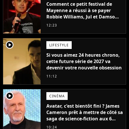
Comment ce petit festival de
Mayenne a réussi à se payer
Robbie Williams, Jul et Damso
cette année ?
12:23
player2
LIFESTYLE
Si vous aimez 24 heures chrono,
cette future série de 2027 va
devenir votre nouvelle obsession
11:12
player2
CINÉMA
Avatar, c'est bientôt fini ? James
Cameron prêt à mettre de côté sa
saga de science-fiction aux 6
milliards de recettes
10:24