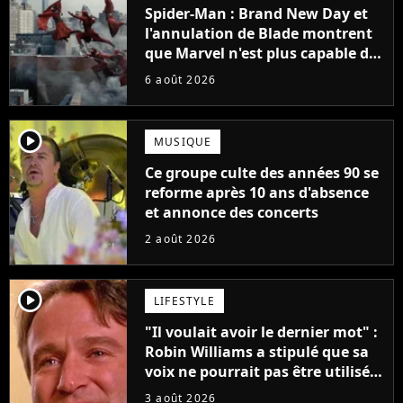
Spider-Man : Brand New Day et
l'annulation de Blade montrent
que Marvel n'est plus capable de
faire quoi que ce soit de simple
6 août 2026
player2
MUSIQUE
Ce groupe culte des années 90 se
reforme après 10 ans d'absence
et annonce des concerts
2 août 2026
player2
LIFESTYLE
"Il voulait avoir le dernier mot" :
Robin Williams a stipulé que sa
voix ne pourrait pas être utilisée
avant 2039, pourtant Disney
3 août 2026