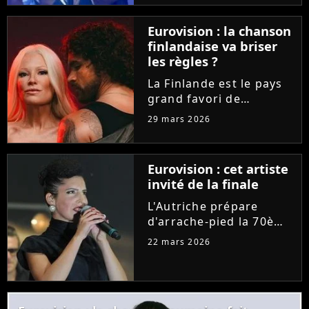
"C à vous", la
représentante de la
Eurovision : la chanson
France a délivré la toute
finlandaise va briser
première
les règles ?
interprétation...
La Finlande est le pays
grand favori de
l'Eurovision 2026. Et
29 mars 2026
pour leur prestation sur
la scène de Vienne, les
deux artistes nordiques
Eurovision : cet artiste
pourraient outrepasser
invité de la finale
une règle bien
spécifique...
L'Autriche prépare
d'arrache-pied la 70ème
édition de l'Eurovision.
22 mars 2026
Les organisateurs
dévoilent le programme
des festivités et des
invités pour la grande