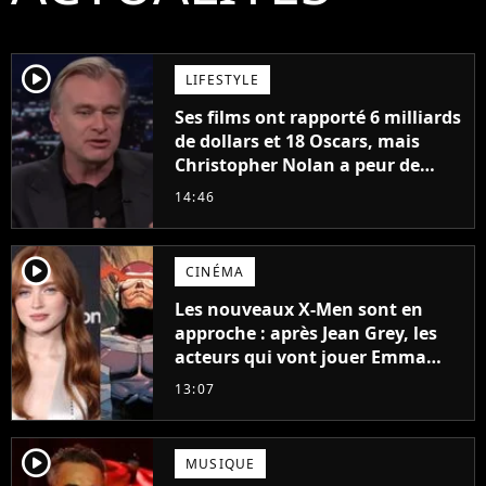
player2
LIFESTYLE
Ses films ont rapporté 6 milliards
de dollars et 18 Oscars, mais
Christopher Nolan a peur de
tourner un genre de films très
14:46
particulier
player2
CINÉMA
Les nouveaux X-Men sont en
approche : après Jean Grey, les
acteurs qui vont jouer Emma
Frost et Cyclope trouvés !
13:07
player2
MUSIQUE