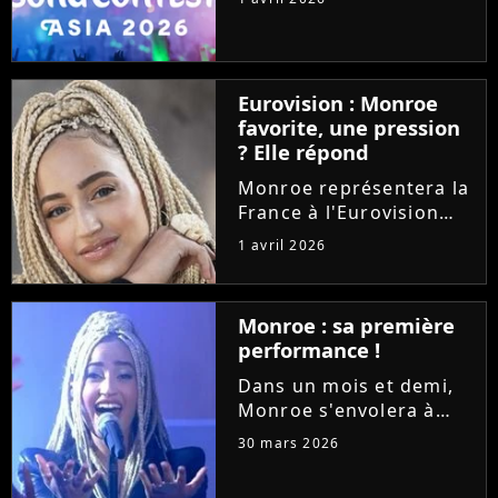
développe avec une
nouvelle version
organisée en Asie. La
première édition aura
Eurovision : Monroe
lieu à Bangkok, en
favorite, une pression
Thaïlande, en
? Elle répond
novembre...
Monroe représentera la
France à l'Eurovision
2026 avec la chanson
1 avril 2026
lyrique "Regarde !".
Deuxième chez les
bookmakers, pourrait-
Monroe : sa première
elle nous offrir une
performance !
victoire ? La jeune
chanteuse se...
Dans un mois et demi,
Monroe s'envolera à
Vienne pour
30 mars 2026
l'Eurovision 2026.
Invitée dans l'émission