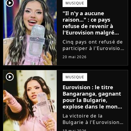
sera de passage à Paris
player2
MUSIQUE
fin juin pour une
"Il n'y a aucune
tournée européenne
raison..." : ce pays
intimiste....
refuse de revenir à
l'Eurovision malgré
son nombre record de
Cinq pays ont refusé de
victoires
participer à l'Eurovision
cette année, en réaction
20 mai 2026
au maintien d'Israël
dans la compétition.
Détenteur du record de
player2
MUSIQUE
victoires, l'Irlande
Eurovision : le titre
assure qu'elle ne
Bangaranga, gagnant
pourrait...
pour la Bulgarie,
explose dans le monde
après la victoire de
La victoire de la
Dara
Bulgarie à l'Eurovision
porte un coup de
19 mai 2026