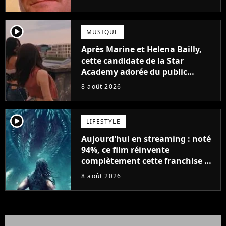
possède des enregistrements
inédits
player2
MUSIQUE
Après Marine et Helena Bailly,
cette candidate de la Star
Academy adorée du public
annonce son premier album,
8 août 2026
"C'est tellement puissant"
player2
LIFESTYLE
Aujourd'hui en streaming : noté
94%, ce film réinvente
complètement cette franchise de
science-fiction vieille de 40 ans
8 août 2026