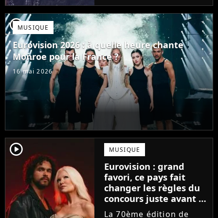
demandent ce qu'est
devenu le chanteur JJ
player2
MUSIQUE
qui avait gagné l'an
dernier avec sa
Eurovision 2026 : à quelle heure chante
chanson...
Monroe pour la France ?
16 mai 2026
player2
MUSIQUE
Eurovision : grand
favori, ce pays fait
changer les règles du
concours juste avant la
finale !
La 70ème édition de