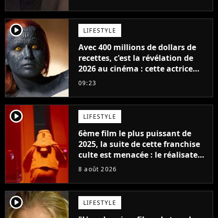
player2
LIFESTYLE
Avec 400 millions de dollars de
recettes, c'est la révélation de
2026 au cinéma : cette actrice
adorée prête à remplacer
09:23
Jennifer Lawrence chez Marvel
player2
LIFESTYLE
6ème film le plus puissant de
2025, la suite de cette franchise
culte est menacée : le réalisateur
claque la porte pour "différends
8 août 2026
créatifs"
player2
LIFESTYLE