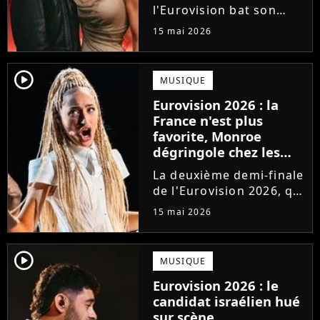
l'Eurovision bat son
plein. Grand favori de la
15 mai 2026
compétition depuis des
mois, la Finlande
s'apprête à briser les
player2
MUSIQUE
règles et signer une
Eurovision 2026 : la
grande première dans
France n'est plus
l'histoire...
favorite, Monroe
dégringole chez les
bookmakers après sa
La deuxième demi-finale
performance en demi-
de l'Eurovision 2026, qui
finale
s'est tenue jeudi 14 mai,
15 mai 2026
a vu Monroe performer
sa chanson Regarde !
pour la première fois
player2
MUSIQUE
devant les
Eurovision 2026 : le
téléspectateurs
candidat israélien hué
européens. Hélas,...
sur scène,