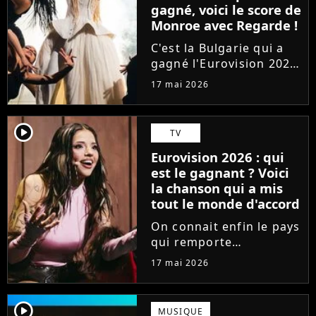
gagné, voici le score de
Monroe avec Regarde !
C'est la Bulgarie qui a
gagné l'Eurovision 2026
à la surprise générale.
17 mai 2026
Mais comment s'en sort
la France, qui était
représentée par la
player2
TV
chanteuse Monroe avec
Eurovision 2026 : qui
le titre lyrique
est le gagnant ? Voici
"Regarde"...
la chanson qui a mis
tout le monde d'accord
On connait enfin le pays
qui remporte
l'Eurovision 2026 ! Un
17 mai 2026
an après JJ avec Wasted
Love pour l'Autriche, qui
soulève le trophée et
player2
MUSIQUE