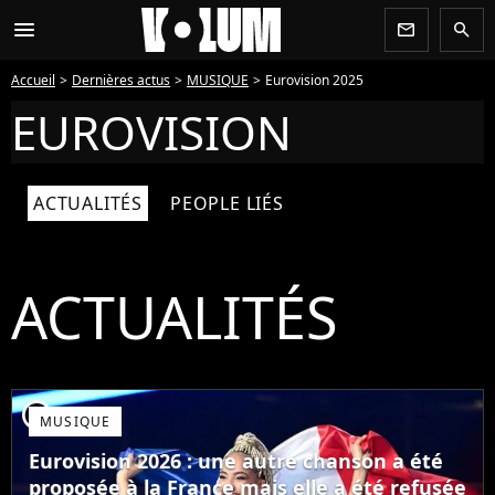
menu
newsletter
search
Accueil
Dernières actus
MUSIQUE
Eurovision 2025
EUROVISION
ACTUALITÉS
PEOPLE LIÉS
ACTUALITÉS
player2
MUSIQUE
Eurovision 2026 : une autre chanson a été
proposée à la France mais elle a été refusée