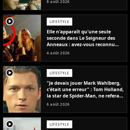
8 août 2026
player2
LIFESTYLE
Elle n'apparaît qu'une seule
seconde dans Le Seigneur des
Anneaux : avez-vous reconnu
cette légende du cinéma dans la
4 août 2026
saga ?
player2
LIFESTYLE
"Je devais jouer Mark Wahlberg,
c'était une erreur" : Tom Holland,
la star de Spider-Man, ne referait
pas ce blockbuster
6 août 2026
player2
LIFESTYLE