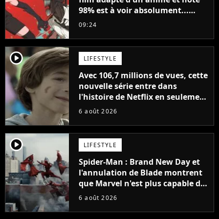
98% est à voir absolument...
sinon vous ne comprendrez plus
09:24
la série
player2
LIFESTYLE
Avec 106,7 millions de vues, cette
nouvelle série entre dans
l'histoire de Netflix en seulement
48 jours
6 août 2026
player2
LIFESTYLE
Spider-Man : Brand New Day et
l'annulation de Blade montrent
que Marvel n'est plus capable de
faire quoi que ce soit de simple
6 août 2026