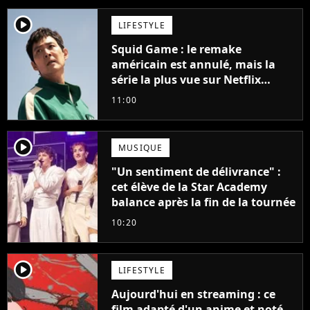
player2
LIFESTYLE
Squid Game : le remake
américain est annulé, mais la
série la plus vue sur Netflix
pourrait avoir une version
11:00
française
player2
MUSIQUE
"Un sentiment de délivrance" :
cet élève de la Star Academy
balance après la fin de la tournée
10:20
player2
LIFESTYLE
Aujourd'hui en streaming : ce
film adapté d'un anime et noté