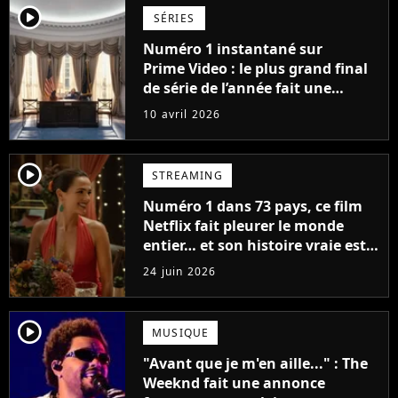
player2
SÉRIES
Numéro 1 instantané sur
Prime Video : le plus grand final
de série de l’année fait une
entrée fracassante dans les
10 avril 2026
classements
player2
STREAMING
Numéro 1 dans 73 pays, ce film
Netflix fait pleurer le monde
entier… et son histoire vraie est
encore plus bouleversante
24 juin 2026
player2
MUSIQUE
"Avant que je m'en aille..." : The
Weeknd fait une annonce