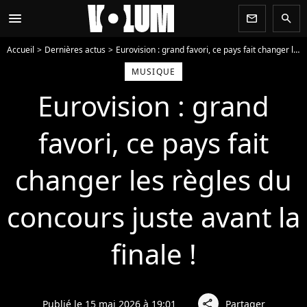
menu
newsletter
search
Accueil
Dernières actus
Eurovision : grand favori, ce pays fait changer les règles du concours juste avant la finale !
MUSIQUE
Eurovision : grand
favori, ce pays fait
changer les règles du
concours juste avant la
finale !
Publié le 15 mai 2026 à 19:01
Partager
share