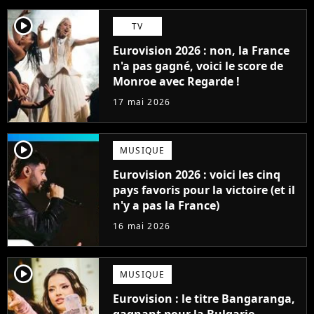
player2
TV
Eurovision 2026 : non, la France
n'a pas gagné, voici le score de
Monroe avec Regarde !
17 mai 2026
player2
MUSIQUE
Eurovision 2026 : voici les cinq
pays favoris pour la victoire (et il
n'y a pas la France)
16 mai 2026
player2
MUSIQUE
Eurovision : le titre Bangaranga,