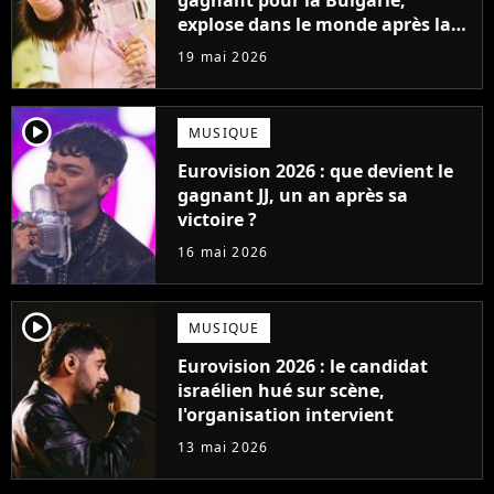
gagnant pour la Bulgarie,
explose dans le monde après la
victoire de Dara
19 mai 2026
player2
MUSIQUE
Eurovision 2026 : que devient le
gagnant JJ, un an après sa
victoire ?
16 mai 2026
player2
MUSIQUE
Eurovision 2026 : le candidat
israélien hué sur scène,
l'organisation intervient
13 mai 2026