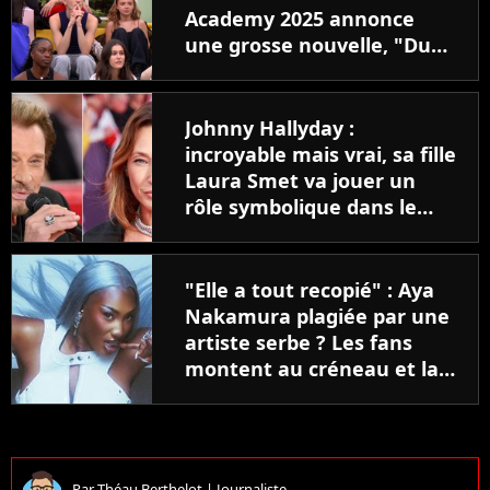
Academy 2025 annonce
une grosse nouvelle, "Du
lourd qui se prépare"
Johnny Hallyday :
incroyable mais vrai, sa fille
Laura Smet va jouer un
rôle symbolique dans le
biopic !
"Elle a tout recopié" : Aya
Nakamura plagiée par une
artiste serbe ? Les fans
montent au créneau et la
font plier
Par
Théau Berthelot
|
Journaliste