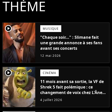
THÈME
player2
MUSIQUE
"Chaque soir..." : Slimane fait
une grande annonce à ses fans
avant ses concerts
12 mai 2026
player2
CINÉMA
11 mois avant sa sortie, la VF de
Shrek 5 fait polémique : ce
changement de voix chez L'Âne
ne passe pas
4 juillet 2026