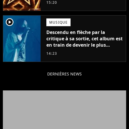
15:20
player2
MUSIQUE
Descendu en flèche par la
critique à sa sortie, cet album est
en train de devenir le plus
populaire de son auteur
14:23
DERNIÈRES NEWS