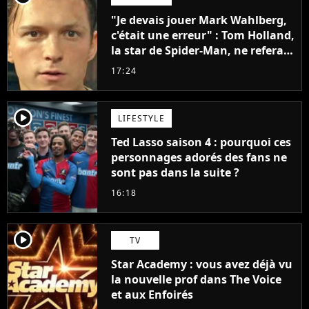
"Je devais jouer Mark Wahlberg,
c'était une erreur" : Tom Holland,
la star de Spider-Man, ne referait
pas ce blockbuster
17:24
player2
LIFESTYLE
Ted Lasso saison 4 : pourquoi ces
personnages adorés des fans ne
sont pas dans la suite ?
16:18
player2
TV
Star Academy : vous avez déjà vu
la nouvelle prof dans The Voice
et aux Enfoirés