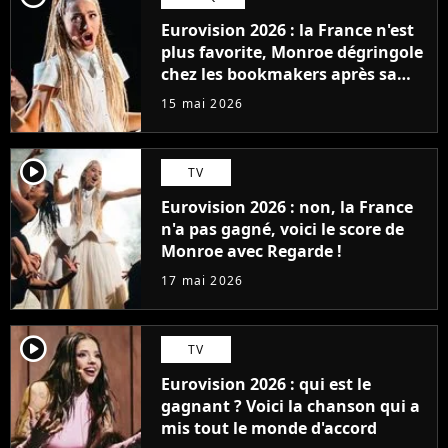
Eurovision 2026 : la France n'est
plus favorite, Monroe dégringole
chez les bookmakers après sa
performance en demi-finale
15 mai 2026
player2
TV
Eurovision 2026 : non, la France
n'a pas gagné, voici le score de
Monroe avec Regarde !
17 mai 2026
player2
TV
Eurovision 2026 : qui est le
gagnant ? Voici la chanson qui a
mis tout le monde d'accord