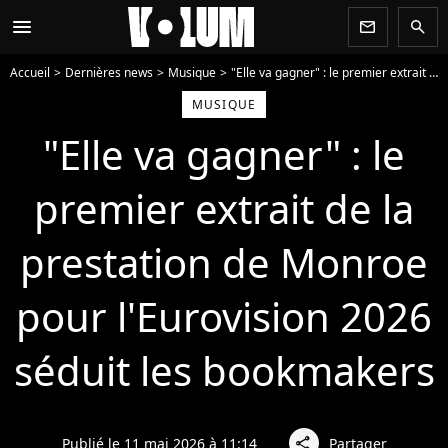
menu
newsletter
search
Accueil
Dernières news
Musique
"Elle va gagner" : le premier extrait de la prestation de Monroe pour l'Eurovision 2026 séduit les bookmakers
MUSIQUE
"Elle va gagner" : le
premier extrait de la
prestation de Monroe
pour l'Eurovision 2026
séduit les bookmakers
Publié le 11 mai 2026 à 11:14
Partager
share