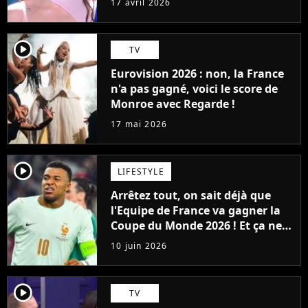
17 avril 2026
décidé d'aller contre l'avis du jury
player2
TV
Eurovision 2026 : non, la France
n'a pas gagné, voici le score de
Monroe avec Regarde !
17 mai 2026
player2
LIFESTYLE
Arrêtez tout, on sait déjà que
l'Equipe de France va gagner la
Coupe du Monde 2026 ! Et ça ne
sera pas grâce à Mbappé, ni
10 juin 2026
Dembélé
player2
TV