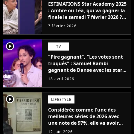
ESTIMATIONS Star Academy 2025
: Ambre ou Léa, qui va gagner la
finale le samedi 7 février 2026 ?
Le public a voté
7 février 2026
player2
TV
"Pire gagnant", "Les votes sont
truqués" : Samuel Bambi
gagnant de Danse avec les stars
2026, Juju Fitcats volée ?
18 avril 2026
player2
LIFESTYLE
Considérée comme l'une des
meilleures séries de 2026 avec
une note de 97%, elle va avoir
une suite en 2027
12 juin 2026