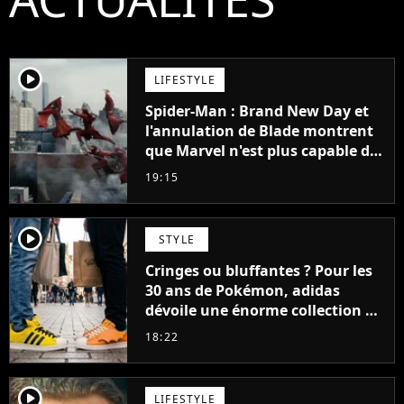
player2
LIFESTYLE
Spider-Man : Brand New Day et
l'annulation de Blade montrent
que Marvel n'est plus capable de
faire quoi que ce soit de simple
19:15
player2
STYLE
Cringes ou bluffantes ? Pour les
30 ans de Pokémon, adidas
dévoile une énorme collection de
sneakers et je ne sais pas quoi en
18:22
penser
player2
LIFESTYLE