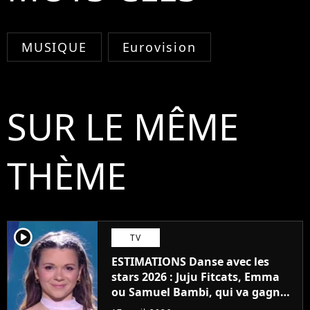
MUSIQUE
Eurovision
SUR LE MÊME
THÈME
player2
TV
ESTIMATIONS Danse avec les
stars 2026 : Juju Fitcats, Emma
ou Samuel Bambi, qui va gagner
la finale du 17 avril ? Le public a