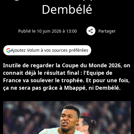
Dembélé
Publié le 10 juin 2026 à 13:00
Partager
share
Ajoutez Volum à vos sources préférées
Inutile de regarder la Coupe du Monde 2026, on
connait déjà le résultat final : l'Equipe de
France va soulever le trophée. Et pour une fois,
ça ne sera pas grâce à Mbappé, ni Dembélé.