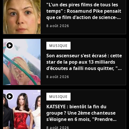
"L'un des pires films de tous les
temps" : Rosamund Pike pensait
que ce film d'action de science-
fiction avec Dwayne Johnson
8 août 2026
mettrait fin à sa carrière
player2
MUSIQUE
Son ascenseur s'est écrasé : cette
star de la pop aux 13 milliards
d'écoutes a failli nous quitter, "Je
pensais ne plus jamais chanter"
8 août 2026
player2
MUSIQUE
KATSEYE : bientôt la fin du
groupe ? Une 2ème chanteuse
s'éloigne en 6 mois, "Prendre
cette décision n’a pas été facile"
8 août 2026