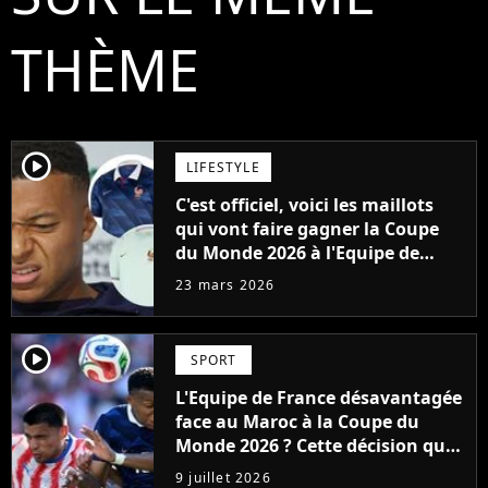
THÈME
player2
LIFESTYLE
C'est officiel, voici les maillots
qui vont faire gagner la Coupe
du Monde 2026 à l'Equipe de
France de Kylian Mbappé
23 mars 2026
player2
SPORT
L'Equipe de France désavantagée
face au Maroc à la Coupe du
Monde 2026 ? Cette décision qui
laisse craindre le pire, "Il y a une
9 juillet 2026