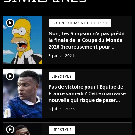
player2
COUPE DU MONDE DE FOOT
Non, Les Simpson n'a pas prédit
la finale de la Coupe du Monde
2026 (heureusement pour
l'Equipe de France)
3 juillet 2026
player2
LIFESTYLE
Pas de victoire pour l'Equipe de
France samedi ? Cette mauvaise
nouvelle qui risque de peser
lourd à la Coupe du Monde 2026
3 juillet 2026
player2
LIFESTYLE