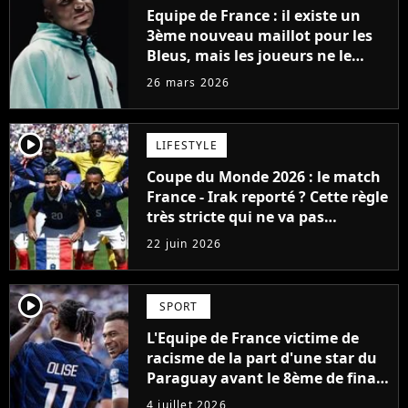
Equipe de France : il existe un
3ème nouveau maillot pour les
Bleus, mais les joueurs ne le
porteront jamais
26 mars 2026
player2
LIFESTYLE
Coupe du Monde 2026 : le match
France - Irak reporté ? Cette règle
très stricte qui ne va pas
arranger les supporters français
22 juin 2026
player2
SPORT
L'Equipe de France victime de
racisme de la part d'une star du
Paraguay avant le 8ème de finale
de Coupe du Monde 2026
4 juillet 2026