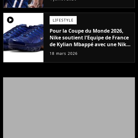
player2
LIFESTYLE
Pour la Coupe du Monde 2026,
Nike soutient l'Equipe de France
de Kylian Mbappé avec une Nike
Air Max Plus spéciale
18 mars 2026