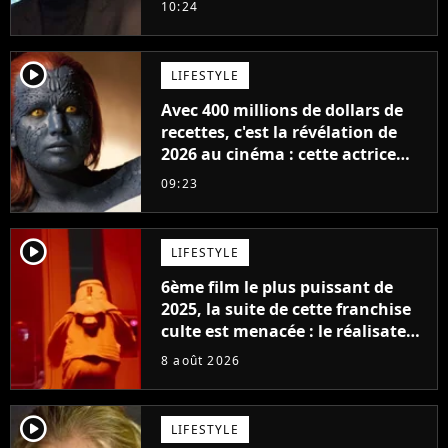
10:24
player2
LIFESTYLE
Avec 400 millions de dollars de
recettes, c'est la révélation de
2026 au cinéma : cette actrice
adorée prête à remplacer
09:23
Jennifer Lawrence chez Marvel
player2
LIFESTYLE
6ème film le plus puissant de
2025, la suite de cette franchise
culte est menacée : le réalisateur
claque la porte pour "différends
8 août 2026
créatifs"
player2
LIFESTYLE