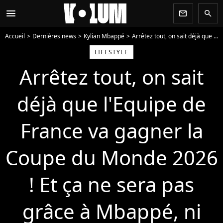
menu
newsletter
search
Accueil
Dernières news
Kylian Mbappé
Arrêtez tout, on sait déjà que l'Equipe de France va gagner la Coupe du Monde 2026 ! Et ça ne sera pas grâce à Mbappé, ni Dembélé
LIFESTYLE
Arrêtez tout, on sait
déjà que l'Equipe de
France va gagner la
Coupe du Monde 2026
! Et ça ne sera pas
grâce à Mbappé, ni