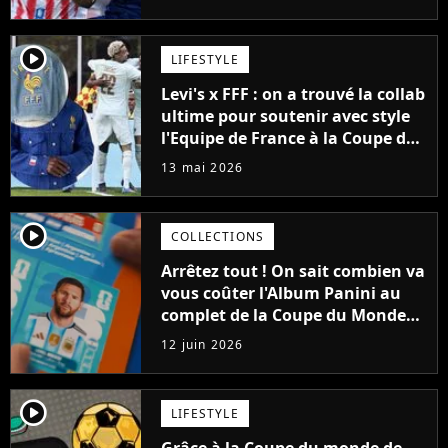
certaine amertume"
player2
LIFESTYLE
Levi's x FFF : on a trouvé la collab
ultime pour soutenir avec style
l'Equipe de France à la Coupe du
Monde 2026
13 mai 2026
player2
COLLECTIONS
Arrêtez tout ! On sait combien va
vous coûter l'Album Panini au
complet de la Coupe du Monde
2026 (et c'est très cher)
12 juin 2026
player2
LIFESTYLE