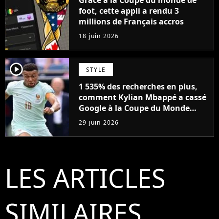
Grâce à la Coupe du monde de
foot, cette appli a rendu 3
millions de Français accros
18 juin 2026
player2
STYLE
1 535% des recherches en plus,
comment Kylian Mbappé a cassé
Google à la Coupe du Monde
2026
29 juin 2026
LES ARTICLES
SIMILAIRES