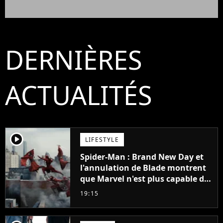
DERNIÈRES
ACTUALITÉS
player2
LIFESTYLE
Spider-Man : Brand New Day et
l'annulation de Blade montrent
que Marvel n'est plus capable de
faire quoi que ce soit de simple
19:15