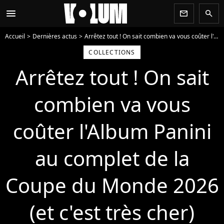
menu
newsletter
search
Accueil
Dernières actus
Arrêtez tout ! On sait combien va vous coûter l'Album Panini au complet de la Coupe du Monde 2026 (et c'est très cher)
COLLECTIONS
Arrêtez tout ! On sait
combien va vous
coûter l'Album Panini
au complet de la
Coupe du Monde 2026
(et c'est très cher)