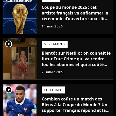
Coupe du monde 2026 : cet
artiste français va enflammer la
cérémonie d'ouverture aux côtés
des superstars Anitta et Katy
14 mai 2026
Perry
player2
STREAMING
Bientôt sur Netflix : on connait le
futur True Crime qui va rendre
fou les abonnés et qui a coûté
très cher en amende à CBS
2 juillet 2026
player2
FOOTBALL
Combien coûte un match des
Bleus à la Coupe du Monde ? Un
supporter français répond et la