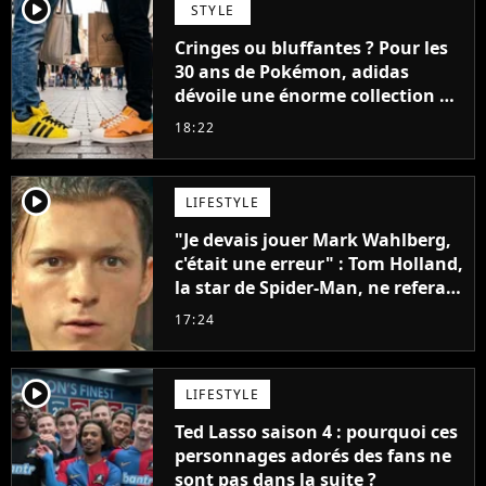
player2
STYLE
Cringes ou bluffantes ? Pour les
30 ans de Pokémon, adidas
dévoile une énorme collection de
sneakers et je ne sais pas quoi en
18:22
penser
player2
LIFESTYLE
"Je devais jouer Mark Wahlberg,
c'était une erreur" : Tom Holland,
la star de Spider-Man, ne referait
pas ce blockbuster
17:24
player2
LIFESTYLE
Ted Lasso saison 4 : pourquoi ces
personnages adorés des fans ne
sont pas dans la suite ?