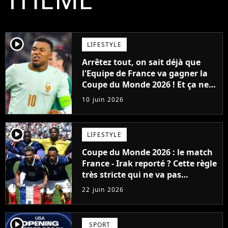
player2
LIFESTYLE
Arrêtez tout, on sait déjà que
l'Equipe de France va gagner la
Coupe du Monde 2026 ! Et ça ne
sera pas grâce à Mbappé, ni
10 juin 2026
Dembélé
player2
LIFESTYLE
Coupe du Monde 2026 : le match
France - Irak reporté ? Cette règle
très stricte qui ne va pas
arranger les supporters français
22 juin 2026
player2
SPORT