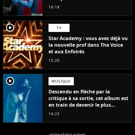
16:18
player2
TV
Star Academy : vous avez déjà vu
la nouvelle prof dans The Voice
et aux Enfoirés
15:20
player2
MUSIQUE
Descendu en flèche par la
critique à sa sortie, cet album est
en train de devenir le plus
populaire de son auteur
14:23