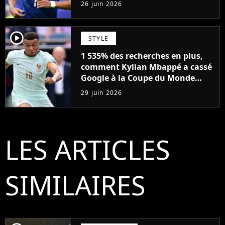
somme est exorbitante
26 juin 2026
player2
STYLE
1 535% des recherches en plus,
comment Kylian Mbappé a cassé
Google à la Coupe du Monde
2026
29 juin 2026
LES ARTICLES
SIMILAIRES