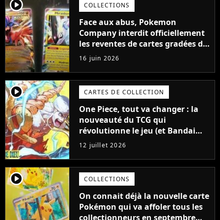
player2
COLLECTIONS
Face aux abus, Pokemon
Company interdit officiellement
les reventes de cartes gradées du
TCG Pokémon
16 juin 2026
player2
CARTES DE COLLECTION
One Piece, tout va changer : la
nouveauté du TCG qui
révolutionne le jeu (et Bandai
s'occupe des scalpers)
12 juillet 2026
player2
COLLECTIONS
On connait déjà la nouvelle carte
Pokémon qui va affoler tous les
collectionneurs en septembre