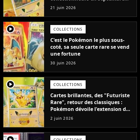
2026
21 juin 2026
player2
COLLECTIONS
C'est le Pokémon le plus sous-
coté, sa seule carte rare se vend
une fortune
30 juin 2026
player2
COLLECTIONS
Cartes brillantes, des "Futuriste
Rare", retour des classiques :
Pokémon dévoile l'extension du
30ème anniversaire du TCG et on
2 juin 2026
veut tout acheter
player2
COLLECTIONS