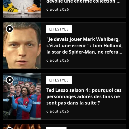
dévoile une énorme collection de
sneakers et je ne sais pas quoi en
6 août 2026
penser
player2
LIFESTYLE
"Je devais jouer Mark Wahlberg,
c'était une erreur" : Tom Holland,
la star de Spider-Man, ne referait
pas ce blockbuster
6 août 2026
player2
LIFESTYLE
Ted Lasso saison 4 : pourquoi ces
personnages adorés des fans ne
sont pas dans la suite ?
6 août 2026