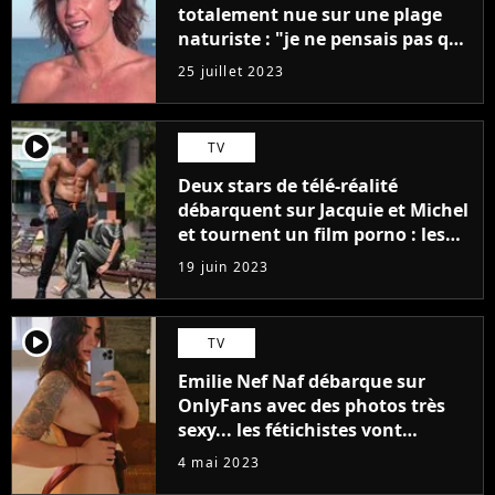
totalement nue sur une plage
naturiste : "je ne pensais pas que
j'arriverais à le faire..."
25 juillet 2023
player2
TV
Deux stars de télé-réalité
débarquent sur Jacquie et Michel
et tournent un film porno : les
premières images du tournage
19 juin 2023
(exclu)
player2
TV
Emilie Nef Naf débarque sur
OnlyFans avec des photos très
sexy... les fétichistes vont
prendre leur pied !
4 mai 2023