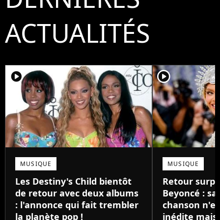
ACTUALITÉS
player2
player2
MUSIQUE
MUSIQUE
Les Destiny's Child bientôt
Retour surpr
de retour avec deux albums
Beyoncé : sa
: l'annonce qui fait trembler
chanson n'es
la planète pop !
inédite mais 