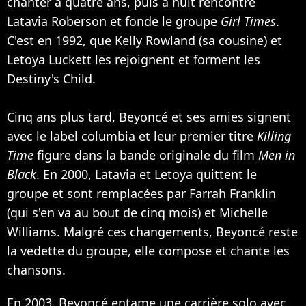
chanter à quatre ans, puis à huit rencontre
Latavia Roberson et fonde le groupe
Girl Times
.
C'est en 1992, que
Kelly Rowland
(sa cousine) et
Letoya Luckett les rejoignent et forment les
Destiny's Child
.
Cinq ans plus tard, Beyoncé et ses amies signent
avec le label columbia et leur premier titre
Killing
Time
figure dans la bande originale du film
Men in
Black
. En 2000, Latavia et Letoya quittent le
groupe et sont remplacées par Farrah Franklin
(qui s'en va au bout de cinq mois) et
Michelle
Williams
. Malgré ces changements, Beyoncé reste
la vedette du groupe, elle compose et chante les
chansons.
En 2003, Beyoncé entame une carrière solo avec