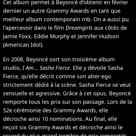
Cet album permet à Beyoncé d'obtenir en février
dernier un autre Grammy Awards en tant que
meilleur album contemporain rnb. On a aussi pu
l'apercevoir dans le film
Dreamgirls
aux côtés de
Jamie Foxx
,
Eddie Murphy
et
Jennifer Hudson
(American Idol).
En 2008, Beyoncé sort son troisième album
studio,
I Am... Sasha Fierce
. Elle y dévoile Sasha
Fierce, qu'elle décrit comme son alter-ego
strictement dédié à la scène. Sasha Fierce se veut
sensuelle et agressive. Grâce à cet opus, Beyoncé
remporte tous les prix sur son passage. Lors de la
52e cérémonie des Grammy Awards, elle
décroche ainsi 10 nominations. Au final, elle
reçoit six Grammy Awards et décroche ainsi le
record du plus grand nombre de prix remportés