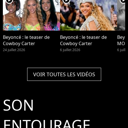
Beyoncé : le teaser de
Beyoncé : le teaser de
Beyo
Cowboy Carter
Cowboy Carter
MOR
24 juillet 2026
6 juillet 2026
6 juill
VOIR TOUTES LES VIDÉOS
SON
ENTOURAGE