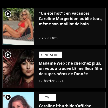
player2
"Un été hot" : en vacances,
Caroline Margeridon oublie tout,
même son maillot de bain
7 août 2023
player2
CINÉ SÉRIE
Madame Web : ne cherchez plus,
on vous a trouvé LE meilleur film
de super-héros de l'année
12 février 2024
player2
TV
Caroline Ithurbide s'affiche