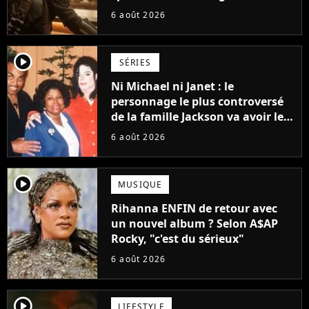
Vaiana et The Mandalorian &
6 août 2026
Grogu au box-office
player2
SÉRIES
Ni Michael ni Janet : le
personnage le plus controversé
de la famille Jackson va avoir le
droit à sa propre série
6 août 2026
player2
MUSIQUE
Rihanna ENFIN de retour avec
un nouvel album ? Selon A$AP
Rocky, "c'est du sérieux"
6 août 2026
player2
LIFESTYLE