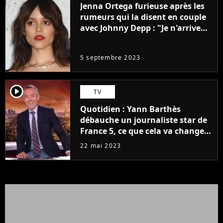
Jenna Ortega furieuse après les
rumeurs qui la disent en couple
avec Johnny Depp : "Je n'arrive
même pas..."
5 septembre 2023
player2
TV
Quotidien : Yann Barthès
débauche un journaliste star de
France 5, ce que cela va changer
à la rentrée
22 mai 2023