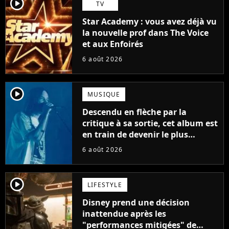
player2
TV
Star Academy : vous avez déjà vu
la nouvelle prof dans The Voice
et aux Enfoirés
6 août 2026
player2
MUSIQUE
Descendu en flèche par la
critique à sa sortie, cet album est
en train de devenir le plus
populaire de son auteur
6 août 2026
player2
LIFESTYLE
Disney prend une décision
inattendue après les
"performances mitigées" de