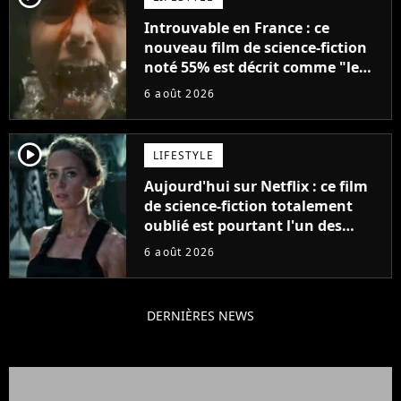
Introuvable en France : ce
nouveau film de science-fiction
noté 55% est décrit comme "le
plus stupide de l'année"
6 août 2026
player2
LIFESTYLE
Aujourd'hui sur Netflix : ce film
de science-fiction totalement
oublié est pourtant l'un des
meilleurs des années 2010
6 août 2026
DERNIÈRES NEWS