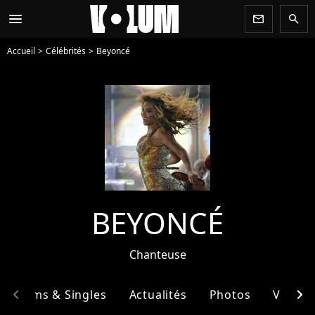
menu
newsletter
search
Accueil
Célébrités
Beyoncé
BEYONCÉ
Chanteuse
chevron_left
chevron_right
Albums & Singles
Actualités
Photos
Vidéos