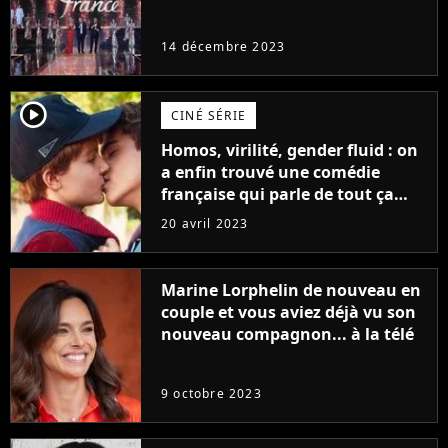
14 décembre 2023
player2
CINÉ SÉRIE
Homos, virilité, gender fluid : on
a enfin trouvé une comédie
française qui parle de tout ça
sans être super ringarde
20 avril 2023
Marine Lorphelin de nouveau en
couple et vous aviez déjà vu son
nouveau compagnon... à la télé
9 octobre 2023