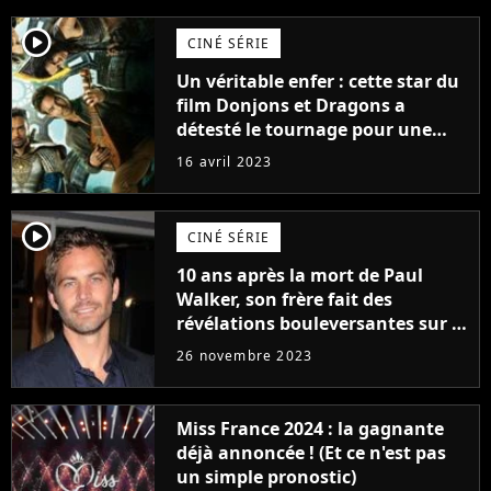
player2
CINÉ SÉRIE
Un véritable enfer : cette star du
film Donjons et Dragons a
détesté le tournage pour une
raison très spéciale
16 avril 2023
player2
CINÉ SÉRIE
10 ans après la mort de Paul
Walker, son frère fait des
révélations bouleversantes sur la
réaction des acteurs de Fast and
26 novembre 2023
Furious
Miss France 2024 : la gagnante
déjà annoncée ! (Et ce n'est pas
un simple pronostic)