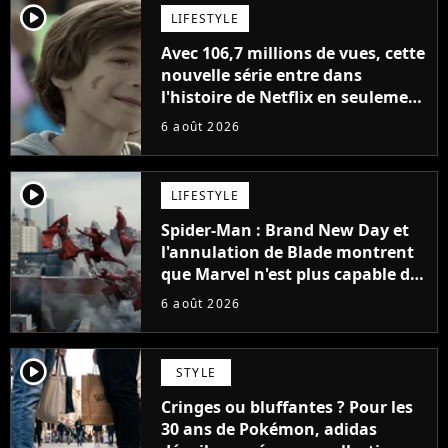
player2
LIFESTYLE
Avec 106,7 millions de vues, cette
nouvelle série entre dans
l'histoire de Netflix en seulement
48 jours
6 août 2026
player2
LIFESTYLE
Spider-Man : Brand New Day et
l'annulation de Blade montrent
que Marvel n'est plus capable de
faire quoi que ce soit de simple
6 août 2026
player2
STYLE
Cringes ou bluffantes ? Pour les
30 ans de Pokémon, adidas