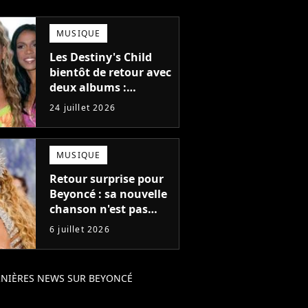
MUSIQUE
Les Destiny's Child
bientôt de retour avec
deux albums :
l'annonce qui fait
24 juillet 2026
trembler la planète
pop !
MUSIQUE
Retour surprise pour
Beyoncé : sa nouvelle
chanson n'est pas
vraiment inédite mais
6 juillet 2026
elle lance à un
compte à rebours
NIÈRES NEWS SUR BEYONCÉ