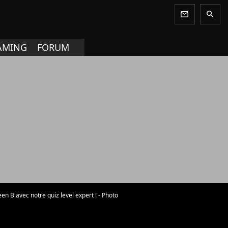
newsletter
search
AMING
FORUM
n B avec notre quiz level expert ! - Photo