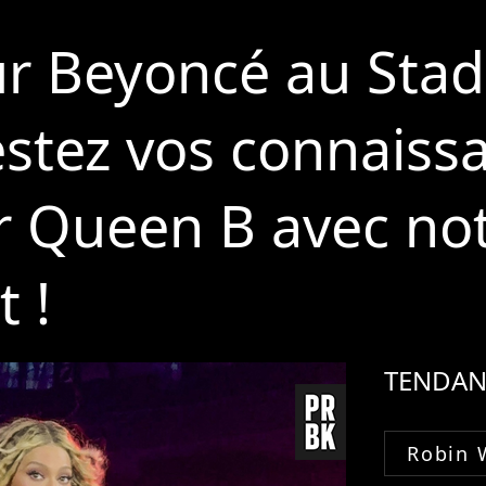
ur Beyoncé au Sta
estez vos connaiss
r Queen B avec not
t !
TENDAN
Robin 