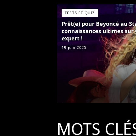
TESTS ET QUIZ
Prêt(e) pour Beyoncé au St
connaissances ultimes sur 
expert !
19 juin 2025
MOTS CLÉ