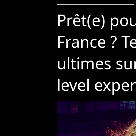
Prêt(e) po
France ? T
ultimes su
level exper