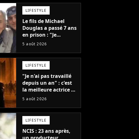
LIFESTYLE
Le fils de Michael
Douglas a passé 7 ans
en prison : "Je
distribuais des joints
5 août 2026
pour mon père"
LIFESTYLE
"Je n'ai pas travaillé
depuis un an" : c'est
la meilleure actrice de
L'Odyssée, mais
5 août 2026
personne ne veut lui
donner de rôle au
cinéma
LIFESTYLE
NCIS : 23 ans après,
un producteur