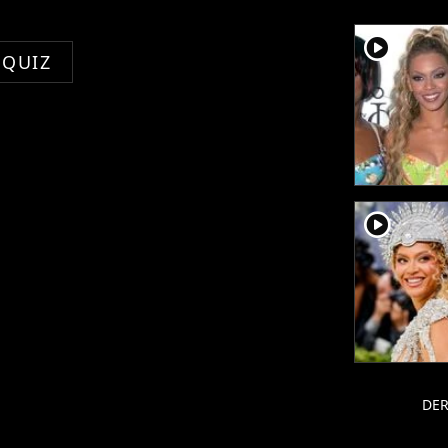
player2
 QUIZ
player2
DER