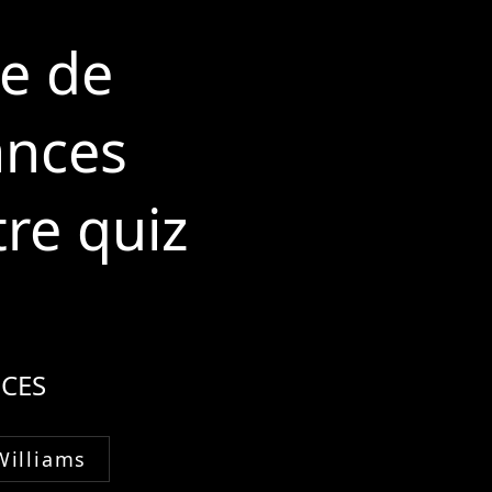
de de
ances
re quiz
CES
Williams