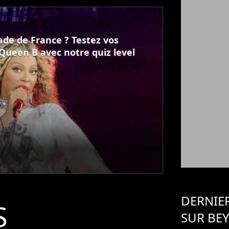
ade de France ? Testez vos
Queen B avec notre quiz level
DERNIER
S
SUR BE