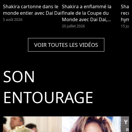
Shakira cartonne dans le
Shakira a enflammé la
Shaki
monde entier avec Dai Dai
finale de la Coupe du
reco
Monde avec Dai Dai,
hymn
5 août 2026
entourée d'enfants des
mon
20 juillet 2026
15 juil
bidonvilles.
VOIR TOUTES LES VIDÉOS
SON
ENTOURAGE