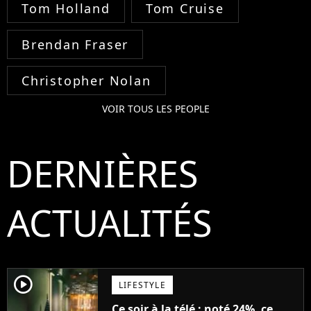
Tom Holland
Tom Cruise
Brendan Fraser
Christopher Nolan
VOIR TOUS LES PEOPLE
DERNIÈRES
ACTUALITÉS
player2
LIFESTYLE
Ce soir à la télé : noté 24%, ce