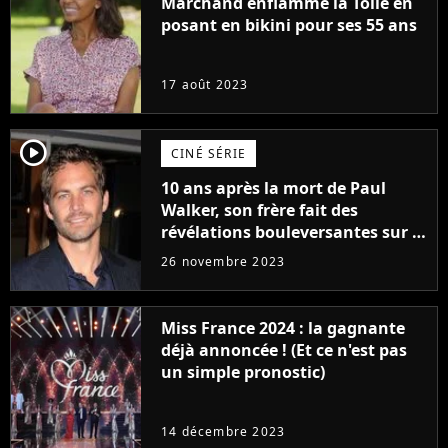
Marchand enflamme la Toile en
posant en bikini pour ses 55 ans
17 août 2023
player2
CINÉ SÉRIE
10 ans après la mort de Paul
Walker, son frère fait des
révélations bouleversantes sur la
réaction des acteurs de Fast and
26 novembre 2023
Furious
Miss France 2024 : la gagnante
déjà annoncée ! (Et ce n'est pas
un simple pronostic)
14 décembre 2023