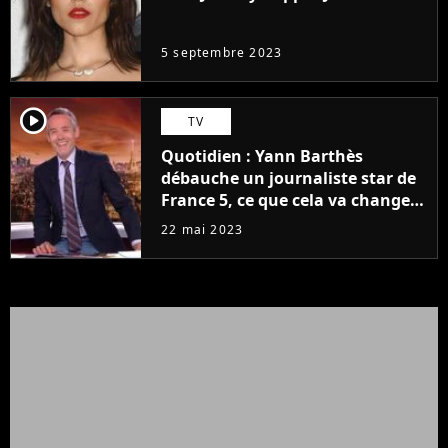
même pas..."
5 septembre 2023
player2
TV
Quotidien : Yann Barthès
débauche un journaliste star de
France 5, ce que cela va changer
à la rentrée
22 mai 2023