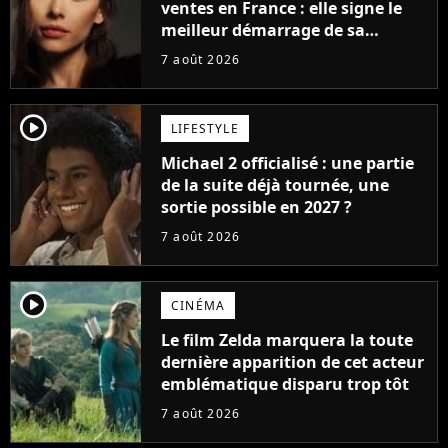
ventes en France : elle signe le
meilleur démarrage de sa
carrière avec son album Petal
7 août 2026
player2
LIFESTYLE
Michael 2 officialisé : une partie
de la suite déjà tournée, une
sortie possible en 2027 ?
7 août 2026
player2
CINÉMA
Le film Zelda marquera la toute
dernière apparition de cet acteur
emblématique disparu trop tôt
7 août 2026