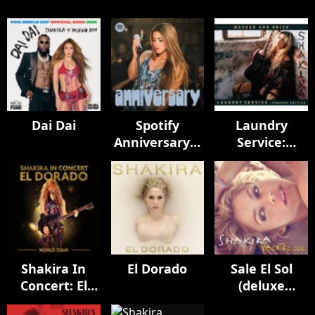
Dai Dai
Spotify
Laundry
Anniversary |
Service:
Oral Fixation
Washed and
(20th) and Pies
Dried
Descalzos
(Expanded
(30th) LIVE
Edition)
Shakira In
El Dorado
Sale El Sol
Concert: El
(deluxe
Dorado World
Edition)