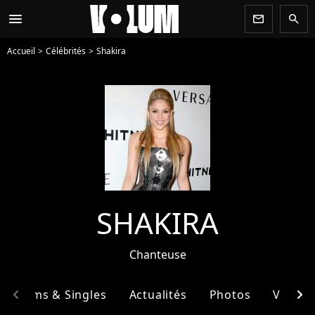
menu
newsletter
search
Accueil
Célébrités
Shakira
SHAKIRA
Chanteuse
chevron_left
chevron_right
Albums & Singles
Actualités
Photos
Vidéos