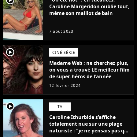
player2
Caroline Margeridon oublie tout,
même son maillot de bain
7 août 2023
player2
CINÉ SÉRIE
Madame Web : ne cherchez plus,
on vous a trouvé LE meilleur film
de super-héros de l'année
12 février 2024
player2
TV
Caroline Ithurbide s'affiche
totalement nue sur une plage
naturiste : "je ne pensais pas que