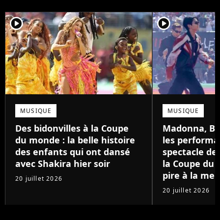
player2
player2
MUSIQUE
MUSIQUE
Des bidonvilles à la Coupe
Madonna, BTS
du monde : la belle histoire
les performa
des enfants qui ont dansé
spectacle de
avec Shakira hier soir
la Coupe du 
pire à la mei
20 juillet 2026
20 juillet 2026