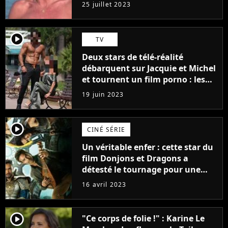
j'arriverais à le faire..."
25 juillet 2023
player2
TV
Deux stars de télé-réalité
débarquent sur Jacquie et Michel
et tournent un film porno : les
premières images du tournage
19 juin 2023
(exclu)
player2
CINÉ SÉRIE
Un véritable enfer : cette star du
film Donjons et Dragons a
détesté le tournage pour une
raison très spéciale
16 avril 2023
player2
"Ce corps de folie !" : Karine Le