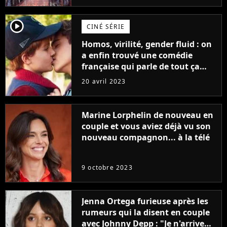
player2
CINÉ SÉRIE
Homos, virilité, gender fluid : on
a enfin trouvé une comédie
française qui parle de tout ça
sans être super ringarde
20 avril 2023
Marine Lorphelin de nouveau en
couple et vous aviez déjà vu son
nouveau compagnon... à la télé
9 octobre 2023
Jenna Ortega furieuse après les
rumeurs qui la disent en couple
avec Johnny Depp : "Je n'arrive