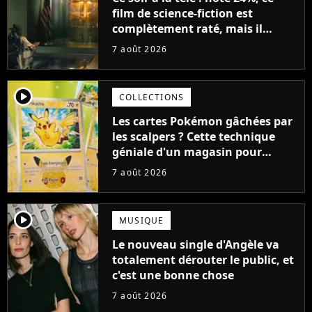
film de science-fiction est
complètement raté, mais il
aurait pu être encore pire à
7 août 2026
cause de son acteur
player2
COLLECTIONS
Les cartes Pokémon gâchées par
les scalpers ? Cette technique
géniale d'un magasin pour
ruiner les revendeurs
7 août 2026
player2
MUSIQUE
Le nouveau single d'Angèle va
totalement dérouter le public, et
c'est une bonne chose
7 août 2026