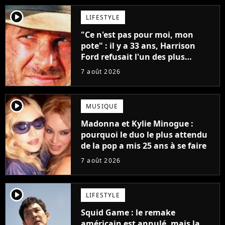
player2
LIFESTYLE
"Ce n'est pas pour moi, mon
pote" : il y a 33 ans, Harrison
Ford refusait l'un des plus
grands succès de tous les temps
7 août 2026
player2
MUSIQUE
Madonna et Kylie Minogue :
pourquoi le duo le plus attendu
de la pop a mis 25 ans à se faire
7 août 2026
player2
LIFESTYLE
Squid Game : le remake
américain est annulé, mais la