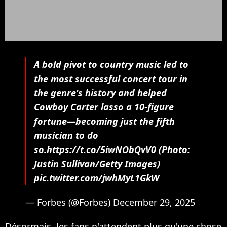
A bold pivot to country music led to
the most successful concert tour in
the genre's history and helped
Cowboy Carter lasso a 10-figure
fortune—becoming just the fifth
musician to do
so.https://t.co/5iwNObQvV0 (Photo:
Justin Sullivan/Getty Images)
pic.twitter.com/jwhMyL1GkW
— Forbes (@Forbes) December 29, 2025
Désormais, les fans n'attendent plus qu'une chose