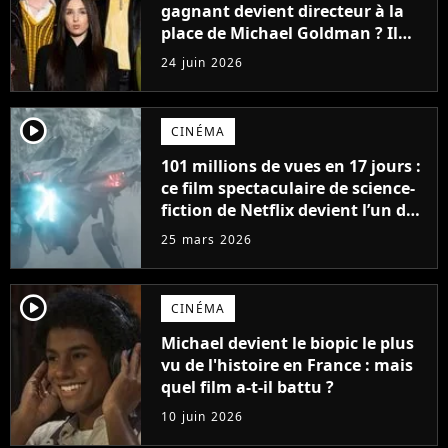
gagnant devient directeur à la
place de Michael Goldman ? Il
donne enfin sa réponse
24 juin 2026
player2
CINÉMA
101 millions de vues en 17 jours :
ce film spectaculaire de science-
fiction de Netflix devient l’un des
plus gros succès de la plateforme
25 mars 2026
player2
CINÉMA
Michael devient le biopic le plus
vu de l'histoire en France : mais
quel film a-t-il battu ?
10 juin 2026