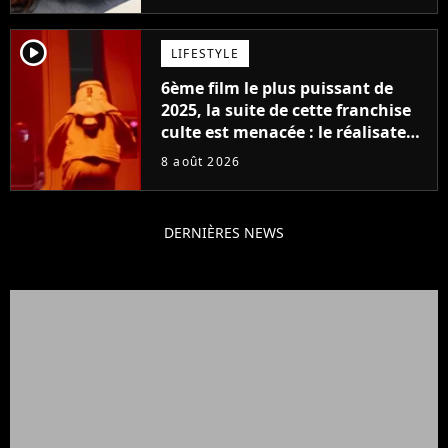
player2
LIFESTYLE
6ème film le plus puissant de
2025, la suite de cette franchise
culte est menacée : le réalisateur
claque la porte pour "différends
8 août 2026
créatifs"
DERNIÈRES NEWS