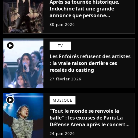
Après sa tournée historique,
Indochine fait une grande
annonce que personne
n'attendait
30 juin 2026
player2
TV
Les Enfoirés refusent des artistes
: la vraie raison derrière ces
recalés du casting
27 février 2026
player2
MUSIQUE
"Tout le monde se renvoie la
balle" : les excuses de Paris La
Défense Arena après le concert
interrompu d'Iron Maiden ne
24 juin 2026