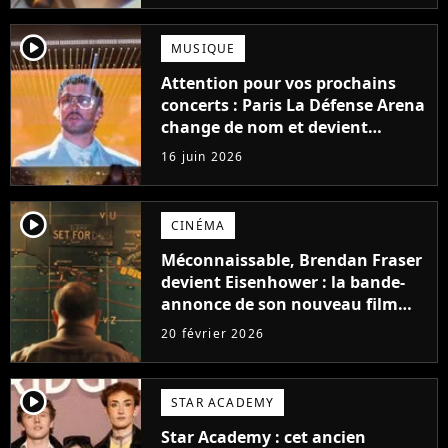
player2
MUSIQUE
Attention pour vos prochains
concerts : Paris La Défense Arena
change de nom et devient
Plenitude Arena
16 juin 2026
player2
CINÉMA
Méconnaissable, Brendan Fraser
devient Eisenhower : la bande-
annonce de son nouveau film
impressionne
20 février 2026
player2
STAR ACADEMY
Star Academy : cet ancien