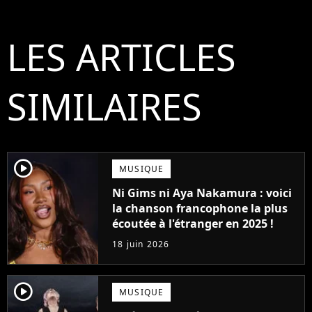
LES ARTICLES
SIMILAIRES
player2
MUSIQUE
Ni Gims ni Aya Nakamura : voici
la chanson francophone la plus
écoutée à l'étranger en 2025 !
18 juin 2026
player2
MUSIQUE