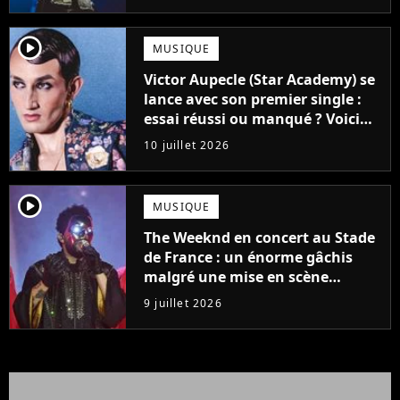
passent pas
player2
MUSIQUE
Victor Aupecle (Star Academy) se
lance avec son premier single :
essai réussi ou manqué ? Voici
notre avis !
10 juillet 2026
player2
MUSIQUE
The Weeknd en concert au Stade
de France : un énorme gâchis
malgré une mise en scène
colossale
9 juillet 2026