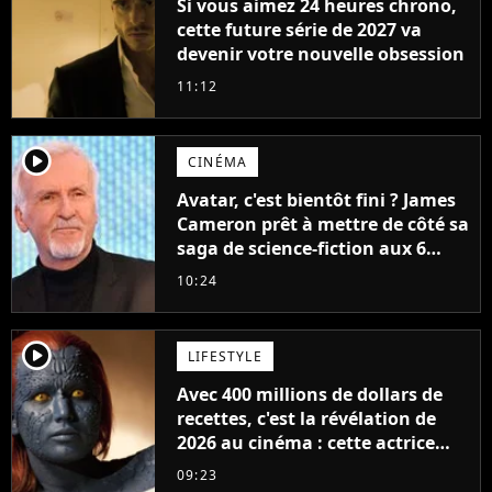
Si vous aimez 24 heures chrono,
cette future série de 2027 va
devenir votre nouvelle obsession
11:12
player2
CINÉMA
Avatar, c'est bientôt fini ? James
Cameron prêt à mettre de côté sa
saga de science-fiction aux 6
milliards de recettes
10:24
player2
LIFESTYLE
Avec 400 millions de dollars de
recettes, c'est la révélation de
2026 au cinéma : cette actrice
adorée prête à remplacer
09:23
Jennifer Lawrence chez Marvel