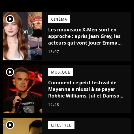
player2
CINÉMA
Les nouveaux X-Men sont en
approche : après Jean Grey, les
acteurs qui vont jouer Emma
Frost et Cyclope trouvés !
13:07
player2
MUSIQUE
Comment ce petit festival de
Mayenne a réussi à se payer
Robbie Williams, Jul et Damso
cette année ?
12:23
player2
LIFESTYLE