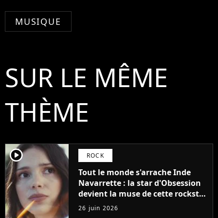
MUSIQUE
SUR LE MÊME
THÈME
player2
ROCK
Tout le monde s'arrache Inde
Navarrette : la star d'Obsession
devient la muse de cette rockstar
adulée de la gen Z
26 juin 2026