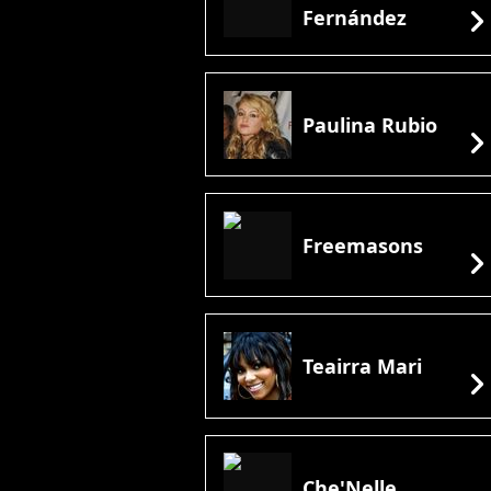
chevron_rig
Fernández
Paulina Rubio
chevron_rig
Freemasons
chevron_rig
Teairra Mari
chevron_rig
Che'Nelle