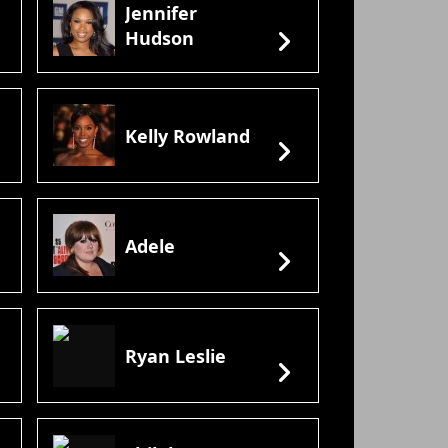
Jennifer
ht
chevron_right
Hudson
Kelly Rowland
ht
chevron_right
Adele
ht
chevron_right
Ryan Leslie
ht
chevron_right