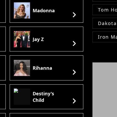
Tom Ho
Madonna
ht
chevron_right
Dakota
Iron M
Jay Z
ht
chevron_right
Rihanna
ht
chevron_right
Destiny's
ht
chevron_right
Child