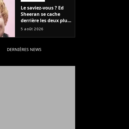
Le saviez-vous ? Ed
Sheeran se cache
derrière les deux plus
gros tubes du
5 août 2026
moment !
DERNIÈRES NEWS