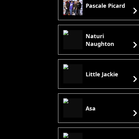
Pascale Picard
chevron_rig
Naturi
chevron_rig
Naughton
Little Jackie
chevron_rig
Asa
chevron_rig