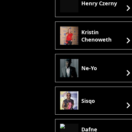
Henry Czerny
chevron_rig
Kristin
chevron_rig
Chenoweth
Ne-Yo
chevron_rig
Sisqo
chevron_rig
Dafne