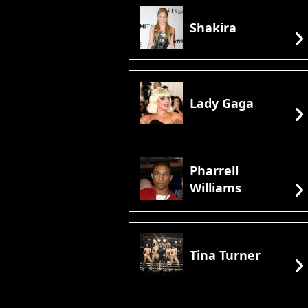
Shakira
chevron_rig
Lady Gaga
chevron_rig
Pharrell
chevron_rig
Williams
Tina Turner
chevron_rig