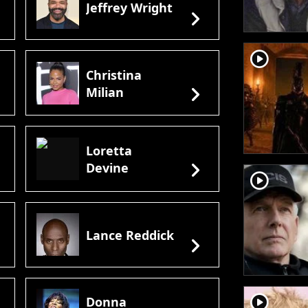
Jeffrey Wright
ht
chevron_right
player2
Christina
ht
chevron_right
Milian
Loretta
ht
chevron_right
Devine
player2
Lance Reddick
ht
chevron_right
player2
Donna