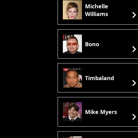
Michelle
chevron_rig
Williams
Bono
chevron_rig
Timbaland
chevron_rig
Mike Myers
chevron_rig