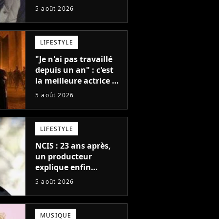
distribuais des joints
5 août 2026
pour mon père"
LIFESTYLE
"Je n'ai pas travaillé
depuis un an" : c'est
la meilleure actrice de
L'Odyssée, mais
5 août 2026
personne ne veut lui
donner de rôle au
cinéma
LIFESTYLE
NCIS : 23 ans après,
un producteur
explique enfin
l'origine de l'idée la
5 août 2026
plus culte de la série
(et on ne parle pas du
bateau)
MUSIQUE