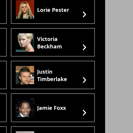
Lorie Pester
ht
chevron_right
Victoria
ht
chevron_right
Beckham
Justin
ht
chevron_right
Timberlake
Jamie Foxx
ht
chevron_right