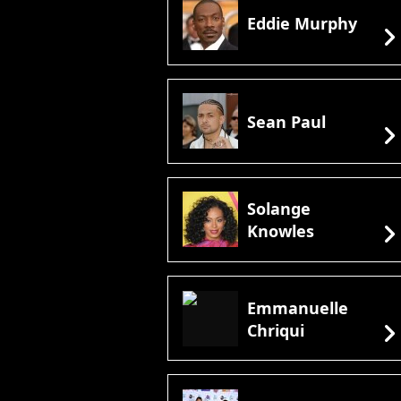
Eddie Murphy
chevron_rig
Sean Paul
chevron_rig
Solange
chevron_rig
Knowles
Emmanuelle
chevron_rig
Chriqui