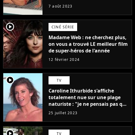
7 août 2023
player2
CINÉ SÉRIE
Madame Web : ne cherchez plus,
on vous a trouvé LE meilleur film
de super-héros de l'année
12 février 2024
player2
TV
Caroline Ithurbide s'affiche
totalement nue sur une plage
naturiste : "je ne pensais pas que
j'arriverais à le faire..."
25 juillet 2023
player2
TV