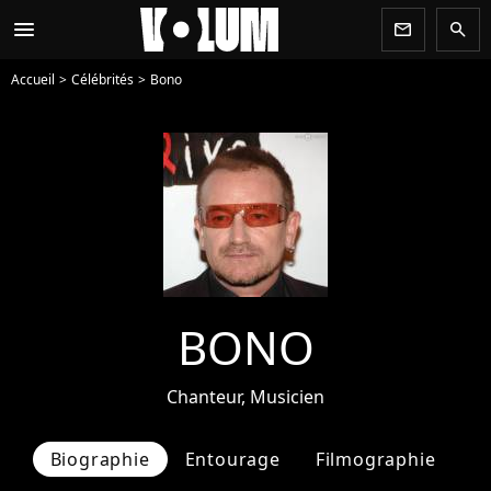
menu
newsletter
search
Accueil
Célébrités
Bono
BONO
Chanteur, Musicien
Biographie
Entourage
Filmographie