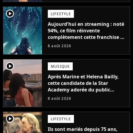
player2
LIFESTYLE
Aujourd'hui en streaming : noté
94%, ce film réinvente
complètement cette franchise de
science-fiction vieille de 40 ans
8 août 2026
player2
MUSIQUE
Après Marine et Helena Bailly,
cette candidate de la Star
Academy adorée du public
annonce son premier album,
8 août 2026
"C'est tellement puissant"
player2
LIFESTYLE
Ils sont mariés depuis 75 ans,