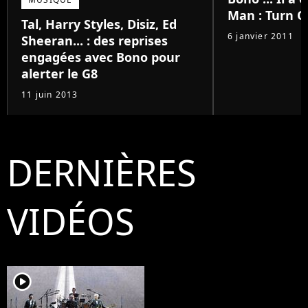
Man : Turn O
Tal, Harry Styles, Disiz, Ed
6 janvier 2011
Sheeran... : des reprises
engagées avec Bono pour
alerter le G8
11 juin 2013
DERNIÈRES
VIDÉOS
player2