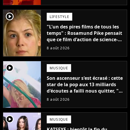
créatifs"
player2
LIFESTYLE
"L'un des pires films de tous les
temps" : Rosamund Pike pensait
que ce film d'action de science-
fiction avec Dwayne Johnson
8 août 2026
mettrait fin à sa carrière
player2
MUSIQUE
Son ascenseur s'est écrasé : cette
star de la pop aux 13 milliards
d'écoutes a failli nous quitter, "Je
pensais ne plus jamais chanter"
8 août 2026
player2
MUSIQUE
KATSEYE : bientôt la fin du