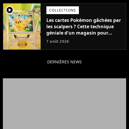
player2
COLLECTIONS
Les cartes Pokémon gâchées par
les scalpers ? Cette technique
géniale d'un magasin pour
ruiner les revendeurs
7 août 2026
DERNIÈRES NEWS