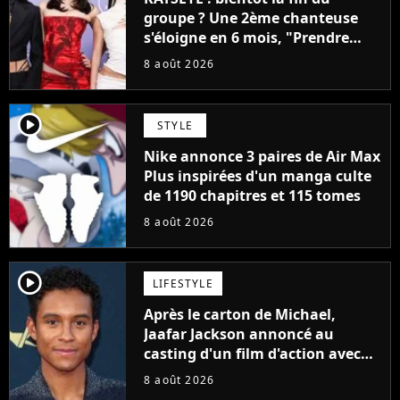
groupe ? Une 2ème chanteuse
s'éloigne en 6 mois, "Prendre
cette décision n’a pas été facile"
8 août 2026
player2
STYLE
Nike annonce 3 paires de Air Max
Plus inspirées d'un manga culte
de 1190 chapitres et 115 tomes
8 août 2026
player2
LIFESTYLE
Après le carton de Michael,
Jaafar Jackson annoncé au
casting d'un film d'action avec
Will Smith
8 août 2026