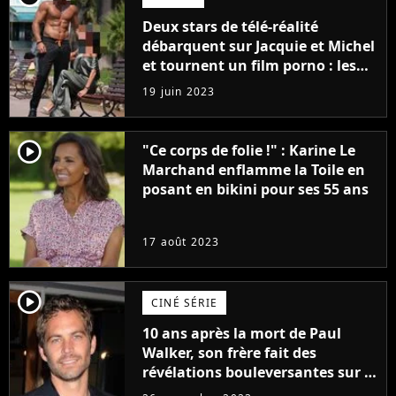
Deux stars de télé-réalité
débarquent sur Jacquie et Michel
et tournent un film porno : les
premières images du tournage
19 juin 2023
(exclu)
player2
"Ce corps de folie !" : Karine Le
Marchand enflamme la Toile en
posant en bikini pour ses 55 ans
17 août 2023
player2
CINÉ SÉRIE
10 ans après la mort de Paul
Walker, son frère fait des
révélations bouleversantes sur la
réaction des acteurs de Fast and