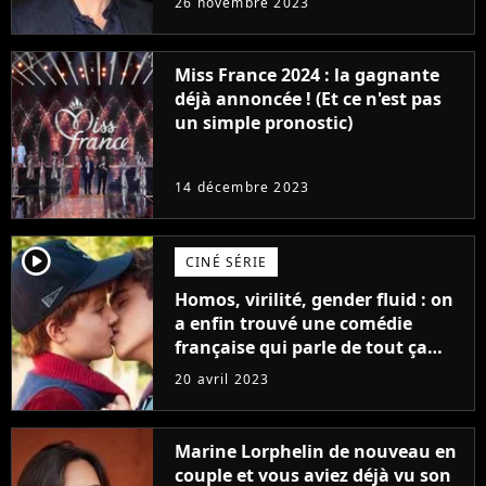
26 novembre 2023
Furious
Miss France 2024 : la gagnante
déjà annoncée ! (Et ce n'est pas
un simple pronostic)
14 décembre 2023
player2
CINÉ SÉRIE
Homos, virilité, gender fluid : on
a enfin trouvé une comédie
française qui parle de tout ça
sans être super ringarde
20 avril 2023
Marine Lorphelin de nouveau en
couple et vous aviez déjà vu son