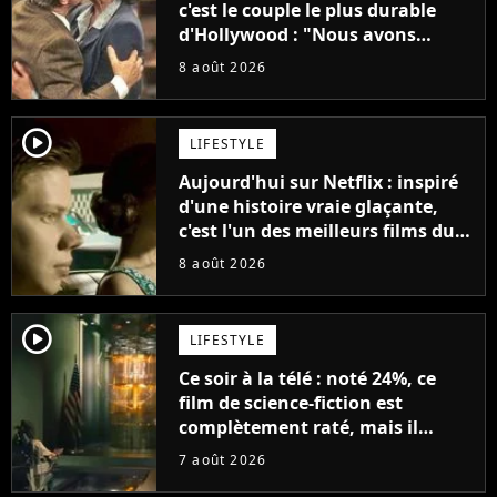
c'est le couple le plus durable
d'Hollywood : "Nous avons
avancé jour après jour, et les
8 août 2026
jours se sont transformés en
décennies"
player2
LIFESTYLE
Aujourd'hui sur Netflix : inspiré
d'une histoire vraie glaçante,
c'est l'un des meilleurs films du
21ème siècle
8 août 2026
player2
LIFESTYLE
Ce soir à la télé : noté 24%, ce
film de science-fiction est
complètement raté, mais il
aurait pu être encore pire à
7 août 2026
cause de son acteur