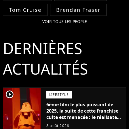
Tom Cruise
Brendan Fraser
VOIR TOUS LES PEOPLE
DERNIÈRES
ACTUALITÉS
player2
LIFESTYLE
6ème film le plus puissant de
2025, la suite de cette franchise
culte est menacée : le réalisateur
claque la porte pour "différends
8 août 2026