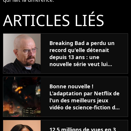
ARTICLES LIÉS
Breaking Bad a perdu un
record qu'elle détenait
depuis 13 ans : une
nouvelle série veut lui
voler le titre de meilleur
épisode de l'histoire
Bonne nouvelle !
L'adaptation par Netflix de
l'un des meilleurs jeux
vidéo de science-fiction de
tous les temps a enfin un
planning crédible
12,5 millions de vues en 3