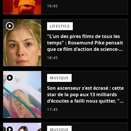
claque la porte pour "différends
19:45
créatifs"
player2
LIFESTYLE
"L'un des pires films de tous les
temps" : Rosamund Pike pensait
que ce film d'action de science-
fiction avec Dwayne Johnson
18:45
mettrait fin à sa carrière
player2
MUSIQUE
Son ascenseur s'est écrasé : cette
star de la pop aux 13 milliards
d'écoutes a failli nous quitter, "Je
pensais ne plus jamais chanter"
17:45
player2
MUSIQUE