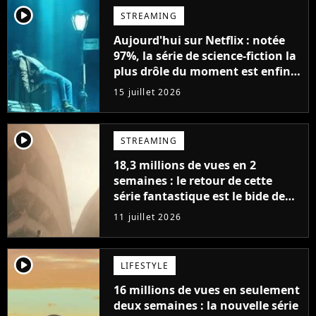
player2
STREAMING
Aujourd'hui sur Netflix : notée
97%, la série de science-fiction la
plus drôle du moment est enfin
de retour avec 8 nouveaux
15 juillet 2026
épisodes
player2
STREAMING
18,3 millions de vues en 2
semaines : le retour de cette
série fantastique est le bide de
l'année sur Netflix
11 juillet 2026
player2
LIFESTYLE
16 millions de vues en seulement
deux semaines : la nouvelle série