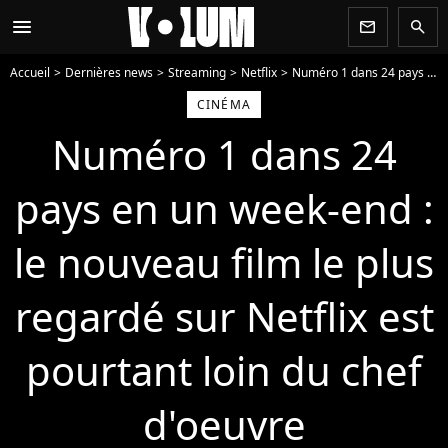
menu
newsletter
search
Accueil
Dernières news
Streaming
Netflix
Numéro 1 dans 24 pays en un week-end : le nouveau film le plus regardé sur Netflix est pourtant loin du chef d'oeuvre
CINÉMA
Numéro 1 dans 24
pays en un week-end :
le nouveau film le plus
regardé sur Netflix est
pourtant loin du chef
d'oeuvre