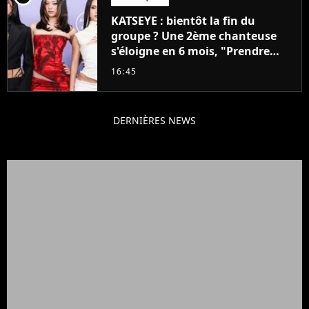
KATSEYE : bientôt la fin du
groupe ? Une 2ème chanteuse
s'éloigne en 6 mois, "Prendre
cette décision n’a pas été facile"
16:45
DERNIÈRES NEWS