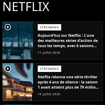
NETFLIX
player2
STREAMING
Aujourd'hui sur Netflix : L'une
des meilleures séries d'action de
tous les temps, avec 6 saisons
parfaites
11 juillet 2026
player2
STREAMING
Netflix relance une série thriller
après 4 ans de silence : la saison
1 avait atteint plus de 79 millions
de vues
19 juillet 2026