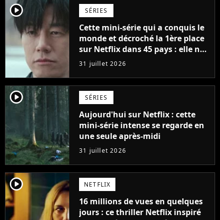
player2
SÉRIES
Cette mini-série qui a conquis le
monde et décroché la 1ère place
sur Netflix dans 45 pays : elle ne
compte que 10 épisodes et c'est
31 juillet 2026
un phénomène mondial
player2
SÉRIES
Aujourd'hui sur Netflix : cette
mini-série intense se regarde en
une seule après-midi
31 juillet 2026
player2
NETFLIX
16 millions de vues en quelques
jours : ce thriller Netflix inspiré