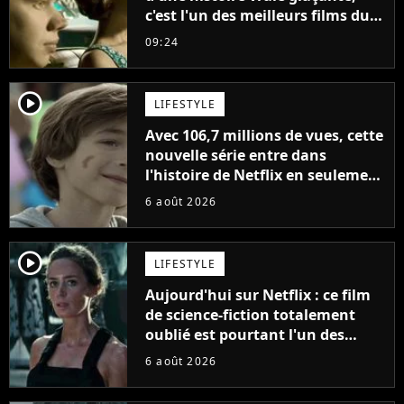
c'est l'un des meilleurs films du
21ème siècle
09:24
player2
LIFESTYLE
Avec 106,7 millions de vues, cette
nouvelle série entre dans
l'histoire de Netflix en seulement
48 jours
6 août 2026
player2
LIFESTYLE
Aujourd'hui sur Netflix : ce film
de science-fiction totalement
oublié est pourtant l'un des
meilleurs des années 2010
6 août 2026