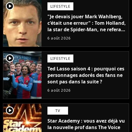
player2
LIFESTYLE
"Je devais jouer Mark Wahlberg,
c'était une erreur" : Tom Holland,
la star de Spider-Man, ne referait
pas ce blockbuster
6 août 2026
player2
LIFESTYLE
Ted Lasso saison 4 : pourquoi ces
personnages adorés des fans ne
sont pas dans la suite ?
6 août 2026
player2
TV
Star Academy : vous avez déjà vu
la nouvelle prof dans The Voice