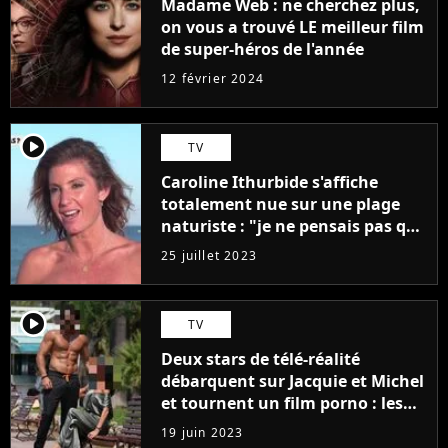
Madame Web : ne cherchez plus,
on vous a trouvé LE meilleur film
de super-héros de l'année
12 février 2024
player2
TV
Caroline Ithurbide s'affiche
totalement nue sur une plage
naturiste : "je ne pensais pas que
j'arriverais à le faire..."
25 juillet 2023
player2
TV
Deux stars de télé-réalité
débarquent sur Jacquie et Michel
et tournent un film porno : les
premières images du tournage
19 juin 2023
(exclu)