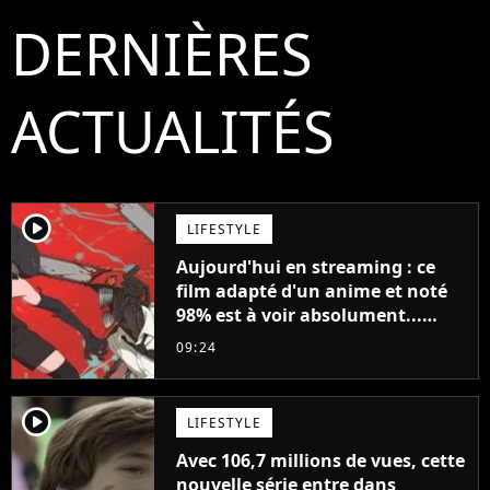
DERNIÈRES
ACTUALITÉS
player2
LIFESTYLE
Aujourd'hui en streaming : ce
film adapté d'un anime et noté
98% est à voir absolument...
sinon vous ne comprendrez plus
09:24
la série
player2
LIFESTYLE
Avec 106,7 millions de vues, cette
nouvelle série entre dans