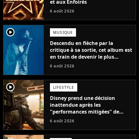
et aux Enfoirés
6 août 2026
player2
MUSIQUE
Descendu en flèche par la
critique à sa sortie, cet album est
en train de devenir le plus
populaire de son auteur
6 août 2026
player2
LIFESTYLE
Disney prend une décision
inattendue après les
"performances mitigées" de
Vaiana et The Mandalorian &
6 août 2026
Grogu au box-office