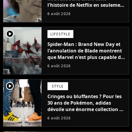
l'histoire de Netflix en seulement
48 jours
6 août 2026
player2
LIFESTYLE
Spider-Man : Brand New Day et
l'annulation de Blade montrent
que Marvel n'est plus capable de
faire quoi que ce soit de simple
6 août 2026
player2
STYLE
Cringes ou bluffantes ? Pour les
30 ans de Pokémon, adidas
dévoile une énorme collection de
sneakers et je ne sais pas quoi en
6 août 2026
penser