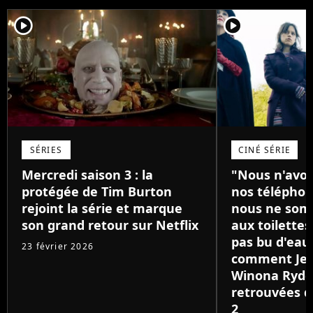
player2
player2
SÉRIES
CINÉ SÉRIE
Mercredi saison 3 : la
"Nous n'avon
protégée de Tim Burton
nos téléphon
rejoint la série et marque
nous ne som
son grand retour sur Netflix
aux toilettes
pas bu d'eau"
23 février 2026
comment Jen
Winona Ryder
retrouvées d
2