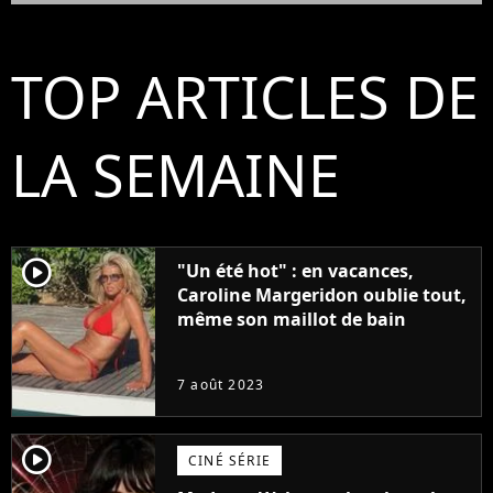
TOP ARTICLES DE
LA SEMAINE
player2
"Un été hot" : en vacances,
Caroline Margeridon oublie tout,
même son maillot de bain
7 août 2023
player2
CINÉ SÉRIE