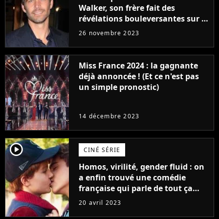
Walker, son frère fait des
révélations bouleversantes sur la
réaction des acteurs de Fast and
26 novembre 2023
Furious
Miss France 2024 : la gagnante
déjà annoncée ! (Et ce n'est pas
un simple pronostic)
14 décembre 2023
player2
CINÉ SÉRIE
Homos, virilité, gender fluid : on
a enfin trouvé une comédie
française qui parle de tout ça
sans être super ringarde
20 avril 2023