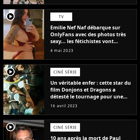
player2
TV
Emilie Nef Naf débarque sur
OnlyFans avec des photos très
sexy... les fétichistes vont
prendre leur pied !
4 mai 2023
player2
CINÉ SÉRIE
Un véritable enfer : cette star du
film Donjons et Dragons a
détesté le tournage pour une
raison très spéciale
16 avril 2023
player2
CINÉ SÉRIE
10 ans après la mort de Paul