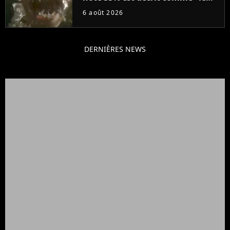
plus stupide de l'année"
6 août 2026
DERNIÈRES NEWS