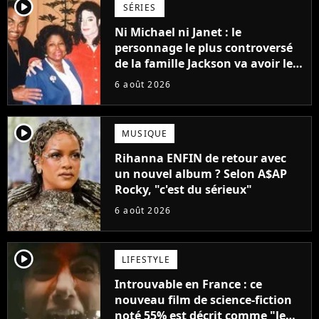
player2
SÉRIES
Ni Michael ni Janet : le
personnage le plus controversé
de la famille Jackson va avoir le
droit à sa propre série
6 août 2026
player2
MUSIQUE
Rihanna ENFIN de retour avec
un nouvel album ? Selon A$AP
Rocky, "c'est du sérieux"
6 août 2026
player2
LIFESTYLE
Introuvable en France : ce
nouveau film de science-fiction
noté 55% est décrit comme "le