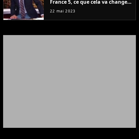
France 5, ce que cela va changer
à la rentrée
22 mai 2023