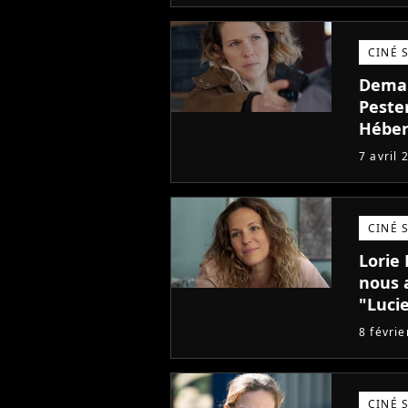
CINÉ 
Demai
Peste
Hébert
7 avril 
CINÉ 
Lorie
nous 
"Lucie
8 févri
CINÉ 