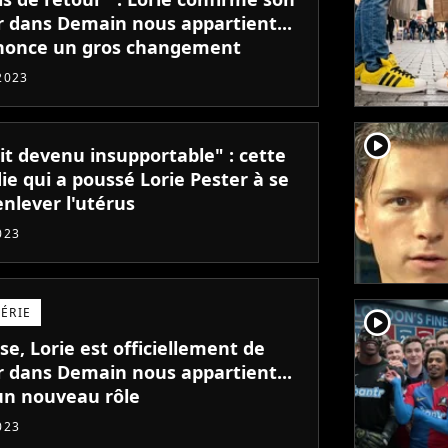
r dans Demain nous appartient...
nonce un gros changement
2023
player2
it devenu insupportable" : cette
ie qui a poussé Lorie Pester à se
enlever l'utérus
023
SÉRIE
player2
se, Lorie est officiellement de
r dans Demain nous appartient...
un nouveau rôle
023