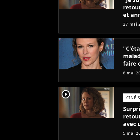
retou
et an
27 mai 
"C'éta
malad
faire 
8 mai 2
player2
CINÉ 
Surpri
retou
avec 
5 mai 2