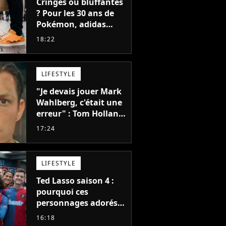
Cringes ou bluffantes
? Pour les 30 ans de
Pokémon, adidas
dévoile une énorme
18:22
collection de sneakers
et je ne sais pas quoi
en penser
LIFESTYLE
"Je devais jouer Mark
Wahlberg, c'était une
erreur" : Tom Holland,
la star de Spider-Man,
17:24
ne referait pas ce
blockbuster
LIFESTYLE
Ted Lasso saison 4 :
pourquoi ces
personnages adorés
des fans ne sont pas
16:18
dans la suite ?