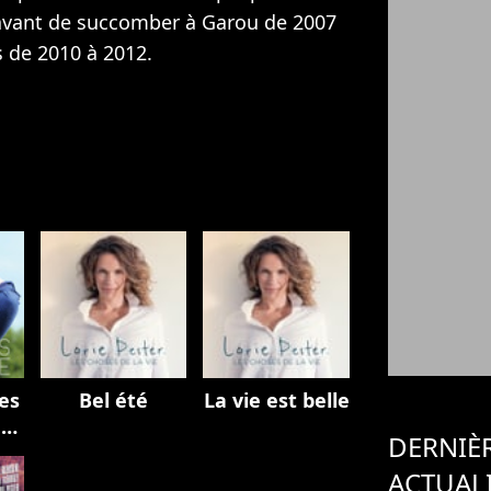
 avant de succomber à Garou de 2007
s de 2010 à 2012.
es
Bel été
La vie est belle
e
DERNIÈ
ACTUAL