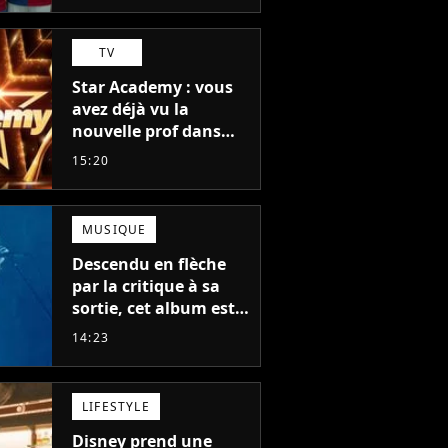
TV
Star Academy : vous
avez déjà vu la
nouvelle prof dans
The Voice et aux
15:20
Enfoirés
MUSIQUE
Descendu en flèche
par la critique à sa
sortie, cet album est
en train de devenir le
14:23
plus populaire de son
auteur
LIFESTYLE
Disney prend une