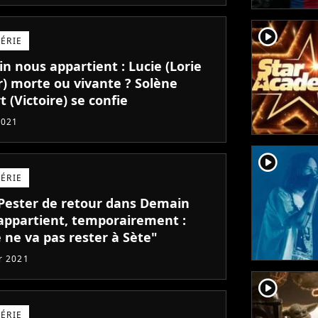
player2
SÉRIE
n nous appartient : Lucie (Lorie
r) morte ou vivante ? Solène
 (Victoire) se confie
2021
player2
SÉRIE
 Pester de retour dans Demain
appartient, temporairement :
 ne va pas rester à Sète"
er 2021
player2
SÉRIE