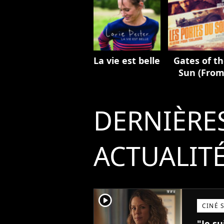
La vie est belle
Gates of t
Sun (Fro
"Les portes
soleil")
DERNIÈRE
ACTUALIT
player2
CINÉ 
"Je su