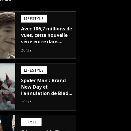
LIFESTYLE
Avec 106,7 millions de
vues, cette nouvelle
série entre dans
l'histoire de Netflix en
20:32
seulement 48 jours
LIFESTYLE
Spider-Man : Brand
New Day et
l'annulation de Blade
montrent que Marvel
19:15
n'est plus capable de
faire quoi que ce soit
de simple
STYLE