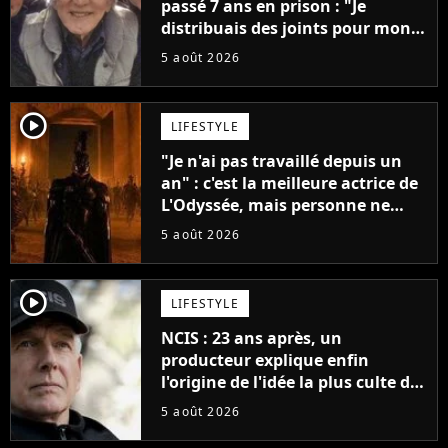
passé 7 ans en prison : "Je
distribuais des joints pour mon
père"
5 août 2026
player2
LIFESTYLE
"Je n'ai pas travaillé depuis un
an" : c'est la meilleure actrice de
L'Odyssée, mais personne ne
veut lui donner de rôle au
5 août 2026
cinéma
player2
LIFESTYLE
NCIS : 23 ans après, un
producteur explique enfin
l'origine de l'idée la plus culte de
la série (et on ne parle pas du
5 août 2026
bateau)