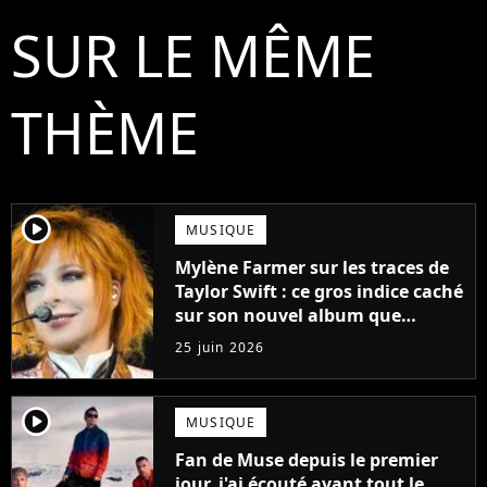
SUR LE MÊME
THÈME
player2
MUSIQUE
Mylène Farmer sur les traces de
Taylor Swift : ce gros indice caché
sur son nouvel album que
personne n'a remarqué
25 juin 2026
player2
MUSIQUE
Fan de Muse depuis le premier
jour, j'ai écouté avant tout le