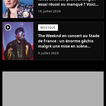
essai réussi ou manqué ? Voici
notre avis !
10 juillet 2026
player2
MUSIQUE
The Weeknd en concert au Stade
de France : un énorme gâchis
malgré une mise en scène
colossale
9 juillet 2026