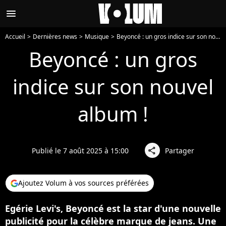
menu
Accueil
Dernières news
Musique
Beyoncé : un gros indice sur son nouvel album !
Beyoncé : un gros
indice sur son nouvel
album !
Publié le 7 août 2025 à 15:00
Partager
share
Ajoutez Volum à vos sources préférées
Egérie Levi's, Beyoncé est la star d'une nouvelle
publicité pour la célèbre marque de jeans. Une