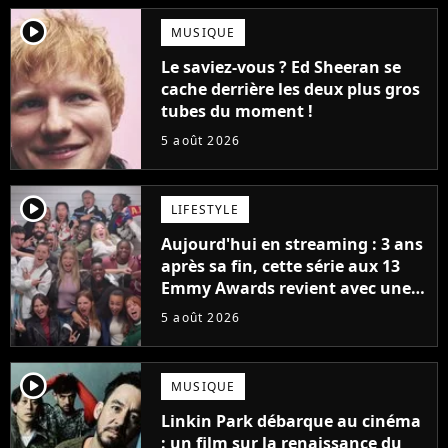
player2
MUSIQUE
Le saviez-vous ? Ed Sheeran se
cache derrière les deux plus gros
tubes du moment !
5 août 2026
player2
LIFESTYLE
Aujourd'hui en streaming : 3 ans
après sa fin, cette série aux 13
Emmy Awards revient avec une
suite... totalement différente
5 août 2026
player2
MUSIQUE
Linkin Park débarque au cinéma
: un film sur la renaissance du