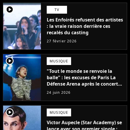
player2
TV
Les Enfoirés refusent des artistes
: la vraie raison derrière ces
recalés du casting
27 février 2026
player2
MUSIQUE
"Tout le monde se renvoie la
balle" : les excuses de Paris La
Défense Arena après le concert
interrompu d'Iron Maiden ne
24 juin 2026
passent pas
player2
MUSIQUE
Victor Aupecle (Star Academy) se
lance avec son premier single :