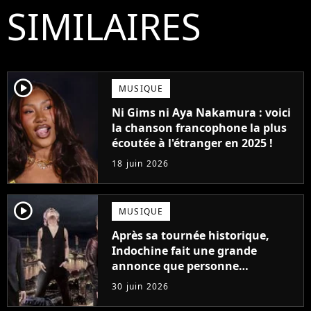
SIMILAIRES
player2
MUSIQUE
Ni Gims ni Aya Nakamura : voici
la chanson francophone la plus
écoutée à l'étranger en 2025 !
18 juin 2026
player2
MUSIQUE
Après sa tournée historique,
Indochine fait une grande
annonce que personne
n'attendait
30 juin 2026