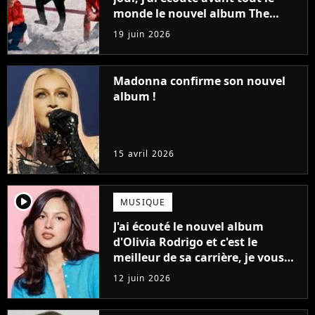
monde le nouvel album The
Wow! Signal : voici mon avis
19 juin 2026
honnête
Madonna confirme son nouvel
album !
15 avril 2026
player2
MUSIQUE
J'ai écouté le nouvel album
d'Olivia Rodrigo et c'est le
meilleur de sa carrière, je vous
explique pourquoi !
12 juin 2026