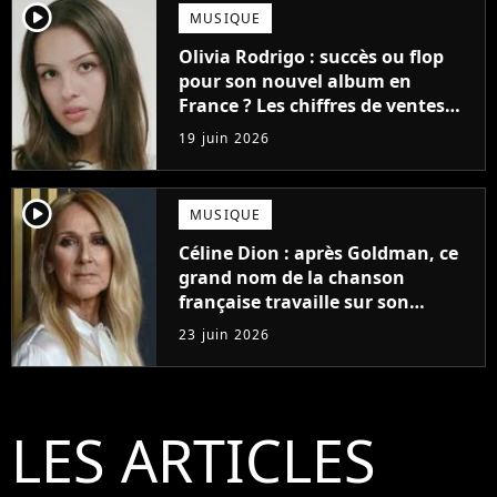
player2
MUSIQUE
Olivia Rodrigo : succès ou flop
pour son nouvel album en
France ? Les chiffres de ventes
sont enfin tombés !
19 juin 2026
player2
MUSIQUE
Céline Dion : après Goldman, ce
grand nom de la chanson
française travaille sur son
nouvel album !
23 juin 2026
LES ARTICLES