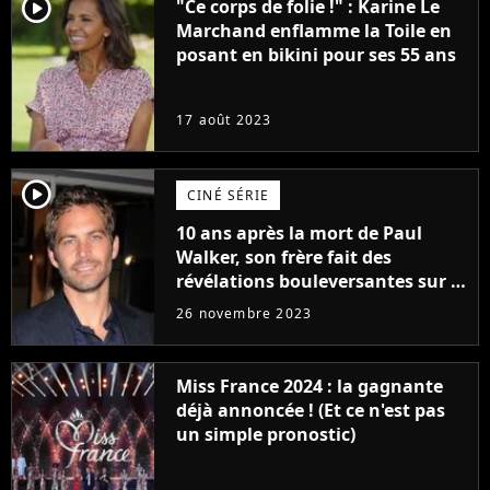
player2
"Ce corps de folie !" : Karine Le
Marchand enflamme la Toile en
posant en bikini pour ses 55 ans
17 août 2023
player2
CINÉ SÉRIE
10 ans après la mort de Paul
Walker, son frère fait des
révélations bouleversantes sur la
réaction des acteurs de Fast and
26 novembre 2023
Furious
Miss France 2024 : la gagnante
déjà annoncée ! (Et ce n'est pas
un simple pronostic)