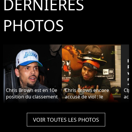
DERNIÈRES
PHOTOS
Chris Brown est en 10e
Chris Brown encore
Chr
position du classement
accusé de viol : le
accu
- Chris Brown à West
rappeur réagit.
rap
Hollywood.
VOIR TOUTES LES PHOTOS