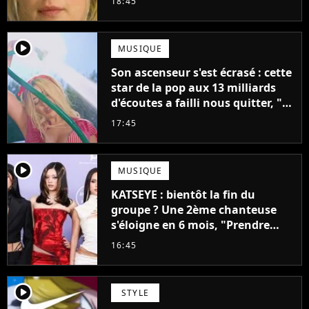
18:45
mettrait fin à sa carrière
player2
MUSIQUE
Son ascenseur s'est écrasé : cette
star de la pop aux 13 milliards
d'écoutes a failli nous quitter, "Je
pensais ne plus jamais chanter"
17:45
player2
MUSIQUE
KATSEYE : bientôt la fin du
groupe ? Une 2ème chanteuse
s'éloigne en 6 mois, "Prendre
cette décision n’a pas été facile"
16:45
player2
STYLE