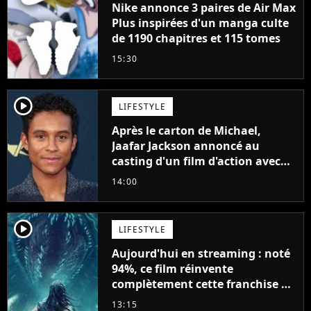
Nike annonce 3 paires de Air Max
Plus inspirées d'un manga culte
de 1190 chapitres et 115 tomes
15:30
player2
LIFESTYLE
Après le carton de Michael,
Jaafar Jackson annoncé au
casting d'un film d'action avec
Will Smith
14:00
player2
LIFESTYLE
Aujourd'hui en streaming : noté
94%, ce film réinvente
complètement cette franchise de
science-fiction vieille de 40 ans
13:15