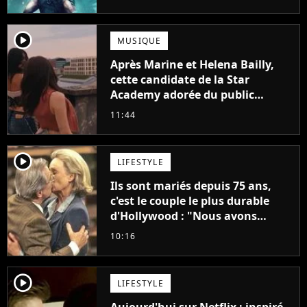
player2
MUSIQUE
Après Marine et Helena Bailly,
cette candidate de la Star
Academy adorée du public
annonce son premier album,
11:44
"C'est tellement puissant"
player2
LIFESTYLE
Ils sont mariés depuis 75 ans,
c'est le couple le plus durable
d'Hollywood : "Nous avons
avancé jour après jour, et les
10:16
jours se sont transformés en
décennies"
player2
LIFESTYLE