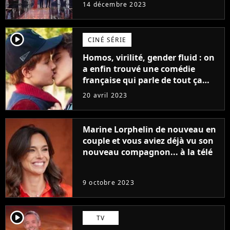
14 décembre 2023
player2
CINÉ SÉRIE
Homos, virilité, gender fluid : on
a enfin trouvé une comédie
française qui parle de tout ça
sans être super ringarde
20 avril 2023
Marine Lorphelin de nouveau en
couple et vous aviez déjà vu son
nouveau compagnon... à la télé
9 octobre 2023
player2
TV