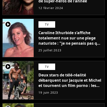
de super-héros de l'année
12 février 2024
player2
TV
Caroline Ithurbide s'affiche
totalement nue sur une plage
naturiste : "je ne pensais pas que
j'arriverais à le faire..."
25 juillet 2023
player2
TV
Deux stars de télé-réalité
débarquent sur Jacquie et Michel
et tournent un film porno : les
premières images du tournage
19 juin 2023
(exclu)