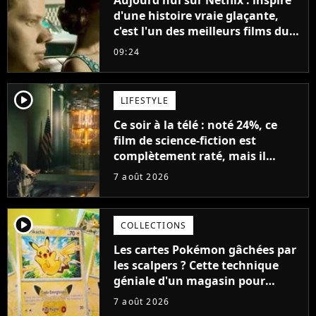
Aujourd'hui sur Netflix : inspiré
d'une histoire vraie glaçante,
c'est l'un des meilleurs films du
21ème siècle
09:24
player2
LIFESTYLE
Ce soir à la télé : noté 24%, ce
film de science-fiction est
complètement raté, mais il
aurait pu être encore pire à
7 août 2026
cause de son acteur
player2
COLLECTIONS
Les cartes Pokémon gâchées par
les scalpers ? Cette technique
géniale d'un magasin pour
ruiner les revendeurs
7 août 2026