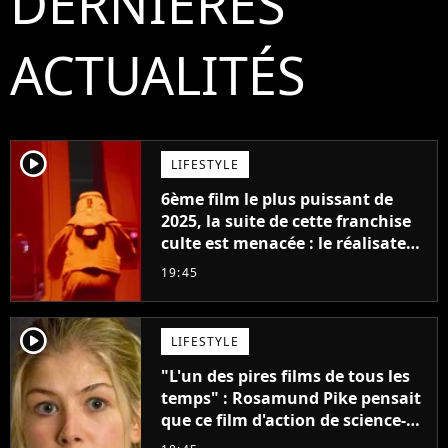
DERNIÈRES
ACTUALITÉS
player2
LIFESTYLE
6ème film le plus puissant de
2025, la suite de cette franchise
culte est menacée : le réalisateur
claque la porte pour "différends
19:45
créatifs"
player2
LIFESTYLE
"L'un des pires films de tous les
temps" : Rosamund Pike pensait
que ce film d'action de science-
fiction avec Dwayne Johnson