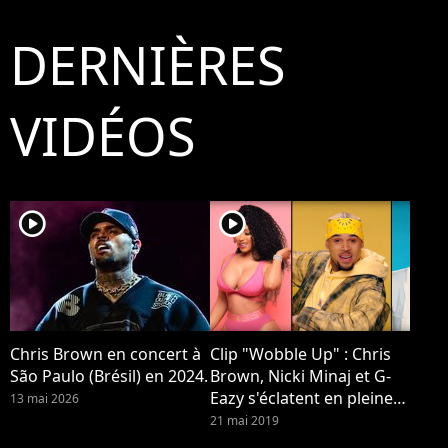
DERNIÈRES
VIDÉOS
player2
player2
Chris Brown en concert à
Clip "Wobble Up" : Chris
São Paulo (Brésil) en 2024.
Brown, Nicki Minaj et G-
Eazy s'éclatent en pleine
13 mai 2026
fiesta
21 mai 2019