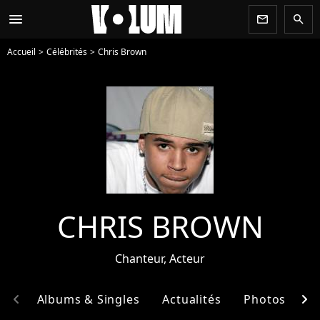
menu
newsletter
search
Accueil
Célébrités
Chris Brown
CHRIS BROWN
Chanteur, Acteur
chevron_left
chevron_right
hie
Albums & Singles
Actualités
Photos
E