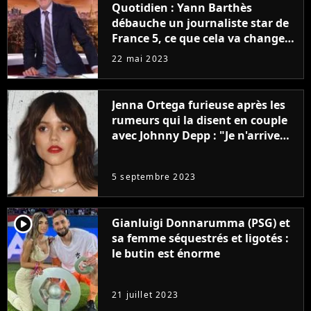
Quotidien : Yann Barthès
débauche un journaliste star de
France 5, ce que cela va changer
à la rentrée
22 mai 2023
Jenna Ortega furieuse après les
rumeurs qui la disent en couple
avec Johnny Depp : "Je n'arrive
même pas..."
5 septembre 2023
player2
Gianluigi Donnarumma (PSG) et
sa femme séquestrés et ligotés :
le butin est énorme
21 juillet 2023