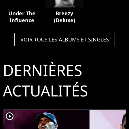
Under The
Breezy
Influence
(Deluxe)
VOIR TOUS LES ALBUMS ET SINGLES
DERNIÈRES
ACTUALITÉS
player2