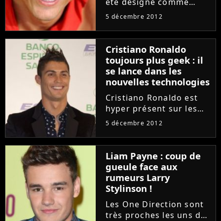
été désigné comme
grand gagnant, ce
5 décembre 2012
samedi 1er décembre
2012, les candidats de
Danse avec les stars 3
Cristiano Ronaldo
doivent donc désormais
toujours plus geek : il
retourner à leurs vies
se lance dans les
de tous les...
nouvelles technologies
Cristiano Ronaldo est
hyper présent sur les
réseaux sociaux. En plus
5 décembre 2012
d'être le roi de Twitter,
il a aussi des millions de
fans sur Facebook et
Liam Payne : coup de
s'est récemment inscrit
gueule face aux
sur Instagram....
rumeurs Larry
Stylinson !
Les One Direction sont
très proches les uns des