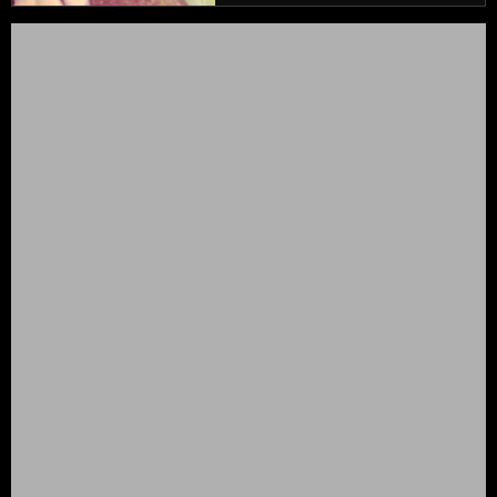
enfant du siècle", la
chanteuse de J'en ai
marre fait plus que
jamais monter la
pression...