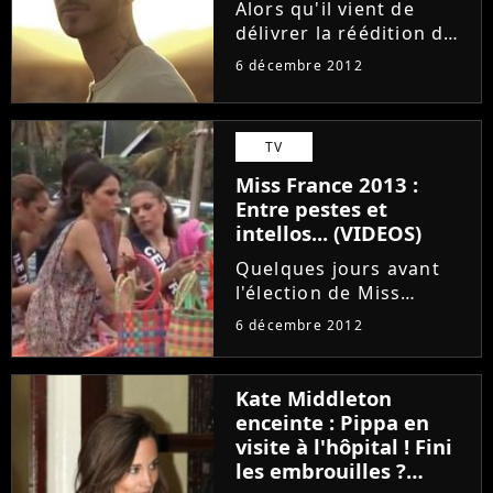
Alors qu'il vient de
délivrer la réédition de
son album à succès "A
6 décembre 2012
la poursuite du
bonheur", M Pokora
annonce dans une
TV
interview accordée à
RTL qu'il ne publiera
Miss France 2013 :
pas de nouveau
Entre pestes et
disque...
intellos... (VIDEOS)
Quelques jours avant
l'élection de Miss
France 2013, qui aura
6 décembre 2012
lieu à Limosges samedi
8 décembre 2012, TF1 a
posté une nouvelle
Kate Middleton
vidéo. Sur les images,
enceinte : Pippa en
les 33 Miss régionales
visite à l'hôpital ! Fini
ont pour...
les embrouilles ?