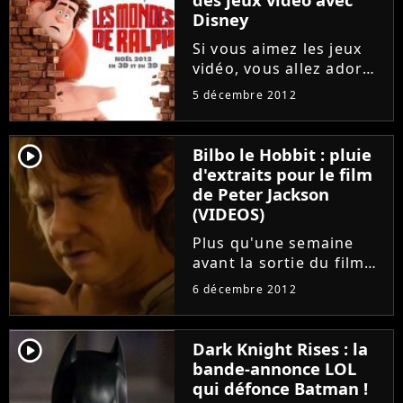
Disney
Si vous aimez les jeux
vidéo, vous allez adorer
Les Mondes de Ralph.
5 décembre 2012
Pour son
incontournable long-
métrage de fin d'année,
player2
Bilbo le Hobbit : pluie
Disney a en effet décidé
d'extraits pour le film
de régaler tous les
de Peter Jackson
gamers avec l'histoire...
(VIDEOS)
Plus qu'une semaine
avant la sortie du film
Bilbo le Hobbit ! C'est
6 décembre 2012
en effet dès le 12
décembre prochain que
tous les fans des livres
player2
Dark Knight Rises : la
de J.R.R. Tolkien
bande-annonce LOL
pourront découvrir Le
qui défonce Batman !
Hobbit...