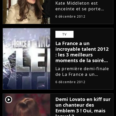
(PHOTOS)
Kate Middleton est
enceinte et se porte
bien malgré quelques
6 décembre 2012
soucis de santé. Si la
nouvelle a vite fait
oublier le scandale des
TV
photos topless en une
La France a un
de Closer, la Duchesse
incroyable talent 2012
de Cambridge...
: les 3 meilleurs
moments de la soirée !
(VIDEOS)
La première demi-finale
de La France a un
incroyable talent 2012
6 décembre 2012
était diffusée en direct,
ce mercredi 5
décembre, sur M6. Les
player2
Demi Lovato en kiff sur
téléspectateurs ont une
un chanteur des
fois de plus pu assister
Emblem 3 ! Oui, mais
à des...