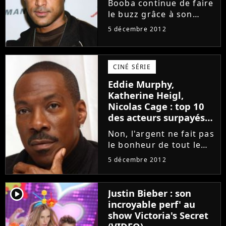
Booba continue de faire
le buzz grâce à son
clash avec Rohff.
5 décembre 2012
Toujours en pleine
promotion de son
album "Futur" dans les
CINÉ SÉRIE
bacs depuis le 26
novembre dernier, le
Eddie Murphy,
Duc de Boulogne a
Katherine Heigl,
fait...
Nicolas Cage : top 10
des acteurs surpayés
d'Hollywood
Non, l'argent ne fait pas
le bonheur de tout le
monde. C'est ce que
5 décembre 2012
vient de prouver Forbes
avec son nouveau
classement. Après nous
player2
Justin Bieber : son
avoir présenté les stars
incroyable perf' au
des séries les mieux
show Victoria's Secret
payées...