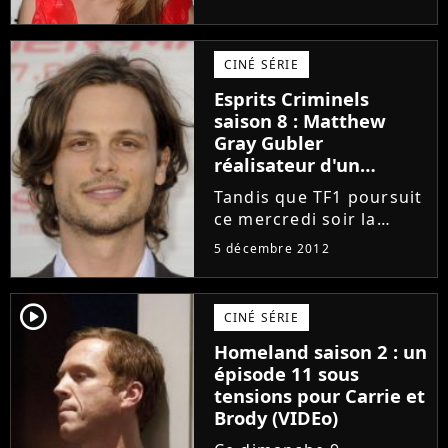
moment. Même si le
One Direction a affirmé
être célibataire, il ne
CINÉ SÉRIE
cesse d'être repéré avec
la star de We Are Never
Esprits Criminels
Ever...
saison 8 : Matthew
Gray Gubler
réalisateur d'un
rendez-vous amoureux
Tandis que TF1 poursuit
de Reid ! (SPOILER)
ce mercredi soir la
diffusion de la saison 7
5 décembre 2012
d'Esprits Criminels, la
série va bientôt
bénéficier d'un épisode
player2
CINÉ SÉRIE
très spécial aux USA. En
Homeland saison 2 : un
effet, d'après
épisode 11 sous
TVGuide,...
tensions pour Carrie et
Brody (VIDEo)