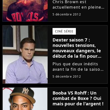
Chris Brown est
actuellement en pleine
tournée. Et la star de
5 décembre 2012
Don't Wake Me Up a
amplement profité de
son passage à
CINÉ SÉRIE
Amsterdam pour faire
Dexter saison 7 :
la tournée des coffee-
nouvelles tensions,
shops. Évidemment, il...
nouveaux dangers, le
début de la fin pour
les personnages !
Plus que deux inédits
(RESUME)
avant la fin de la saison
7 de Dexter ! Et après
5 décembre 2012
avoir vu l'épisode 10, on
peut être sûr d'une
chose : tout va changer
Booba VS Rohff : Un
dans la série. La tension
combat de Boxe ? Oui
n'a jamais été...
mais pour de l'argent !