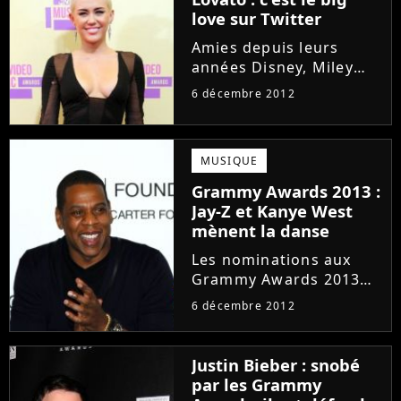
pas. Cette fois, la
love sur Twitter
brune...
Amies depuis leurs
années Disney, Miley
Cyrus et Demi Lovato
6 décembre 2012
sont restées proches.
Ce mercredi 5
décembre, la fiancée de
MUSIQUE
Liam Hemsworth et la
star de Give Your Heart
Grammy Awards 2013 :
A Break ont d'ailleurs...
Jay-Z et Kanye West
mènent la danse
Les nominations aux
Grammy Awards 2013
ont en fin été
6 décembre 2012
annoncées ! Ce
mercredi 5 novembre à
Nashville, Taylor Swift
Justin Bieber : snobé
et LL Cool J ont en effet
par les Grammy
dévoilé quelques