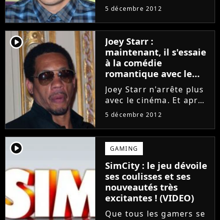
autres et n'hésitent pas
5 décembre 2012
à s'entraider dès que
possible. Alors lorsque
Harry Styles et Louis
player2
Joey Starr :
Tomlinson sont ENCORE
maintenant, il s'essaie
au coeur d'une
à la comédie
rumeur...
romantique avec le
film Max ! (VIDEO)
Joey Starr n'arrête plus
avec le cinéma. Et après
avoir joué un flic au
5 décembre 2012
grand coeur dans
Polisse (film pour lequel
il a été nommé aux
player2
GAMING
César) ou encore un
SimCity : le jeu dévoile
footballeur dans Les
ses coulisses et ses
Seigneurs,...
nouveautés très
excitantes ! (VIDEO)
Que tous les gamers se