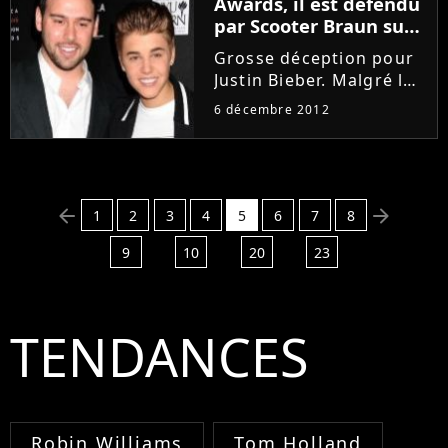
Awards, il est défendu
artistes étaient en lice...
par Scooter Braun sur
Twitter
Grosse déception pour
Justin Bieber. Malgré les
bonnes critiques de son
6 décembre 2012
nouvel album "Believe",
le boyfriend de Selena
Gomez n'a pas reçu la
moindre nomination
aux Grammy Awards
arrow_left
arrow_right
1
2
3
4
5
6
7
8
2013,...
9
10
20
23
TENDANCES
Robin Williams
Tom Holland