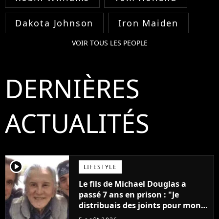
Dakota Johnson
Iron Maiden
VOIR TOUS LES PEOPLE
DERNIÈRES
ACTUALITÉS
player2
LIFESTYLE
Le fils de Michael Douglas a
passé 7 ans en prison : "Je
distribuais des joints pour mon
père"