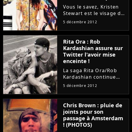
Sanders ?
Vous le savez, Kristen
Stewart est le visage du
parfum "Florabotanica"
5 décembre 2012
de Balenciaga. Depuis
près d'un an, la chérie
de Robert Pattinson fait
Rita Ora : Rob
le bonheur de la
Kardashian assure sur
marque. Mais
Twitter l'avoir mise
aujourd'hui,...
enceinte !
La saga Rita Ora/Rob
Kardashian continue
sur Twitter. Après avoir
5 décembre 2012
posté plusieurs
messages affirmant que
la star de RIP l'avait
Chris Brown : pluie de
trompé avec 20 mecs, le
joints pour son
frère de Kim Kardashian
passage à Amsterdam
a assuré...
! (PHOTOS)