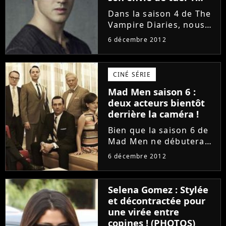
(SPOILER)
Dans la saison 4 de The
Vampire Diaries, nous
avons pu découvrir un
6 décembre 2012
tout autre visage de
Jeremy. Après avoir été
une frêle victime lors
CINÉ SÉRIE
des saisons
Mad Men saison 6 :
précédentes, le frère
deux acteurs bientôt
d'Elena s'est...
derrière la caméra !
Bien que la saison 6 de
Mad Men ne débutera
pas avant l'été 2013, la
6 décembre 2012
série commence tout
doucement à se
préparer. En effet, après
Selena Gomez : Stylée
les récentes infos sur le
et décontractée pour
premier épisode, c'est
une virée entre
désormais...
copines ! (PHOTOS)