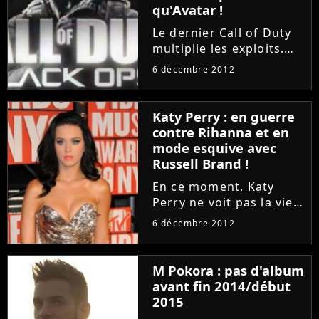
qu'Avatar !
Le dernier Call of Duty
multiplie les exploits.
Sorti le 13 novembre
6 décembre 2012
dernier après une
campagne de pub
explosive avec Omar Sy,
Katy Perry : en guerre
Black Ops 2 a en effet
contre Rihanna et en
rapporté 1 milliard de
mode esquive avec
dollars...
Russell Brand !
En ce moment, Katy
Perry ne voit pas la vie
en rose. La star de Wide
6 décembre 2012
Awake et Firework doit
gérer son amitié de plus
en plus tendue avec son
M Pokora : pas d'album
ex meilleure amie
avant fin 2014/début
Rihanna. En effet, les...
2015