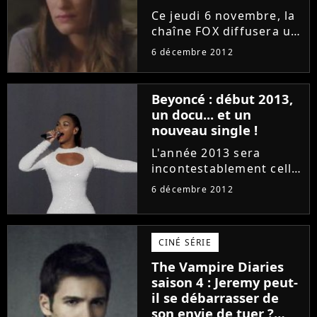
Ce jeudi 6 novembre, la
chaîne FOX diffusera un
nouvel épisode de la
6 décembre 2012
saison 4 de Glee ! Après
une compétition des
Sectionals qui s'est mal
Beyoncé : début 2013,
terminée pour les New
un docu... et un
Directions, nous
nouveau single !
saurons...
L'année 2013 sera
incontestablement celle
de Beyoncé. La star de
6 décembre 2012
Halo et Single Ladies
sera sur tous les fronts
dès le début de l'année.
CINÉ SÉRIE
En plus de son
documentaire très
The Vampire Diaries
attendu en...
saison 4 : Jeremy peut-
il se débarrasser de
son envie de tuer ?