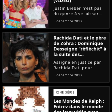
(VIDEO)
Justin Bieber n'est pas
du genre à se laisser
distraire par les jolies
5 décembre 2012
filles. Invité pour
mettre l'ambiance
pendant le show annuel
Rachida Dati et le père
Victoria's Secret, le
de Zohra : Dominique
beau gosse de Baby et
Desseigne "réfléchit" à
de Boyfriend...
la suite des
événements
Assigné en justice par
Rachida Dati pour
"reconnaissance de
5 décembre 2012
paternité" de sa petite
Zohra, Dominique
Desseigne n'a pas dit
CINÉ SÉRIE
son dernier mot. Après
Les Mondes de Ralph :
avoir pris connaissance
Entrez dans le monde
de la décision...
des jeux vidéo avec