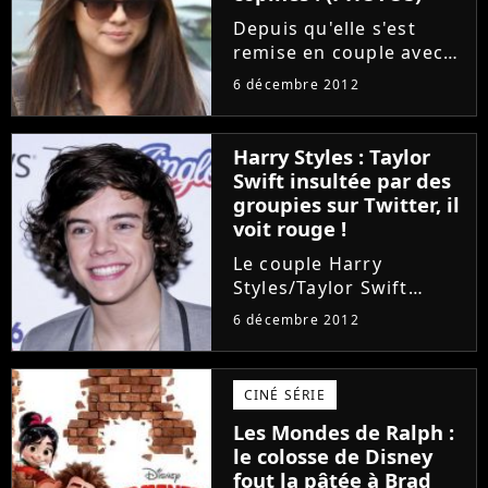
Depuis qu'elle s'est
remise en couple avec
Justin Bieber, Selena
6 décembre 2012
Gomez a retrouvé le
sourire. Ainsi, lors de sa
sortie entre filles, mardi
Harry Styles : Taylor
4 décembre à Los
Swift insultée par des
Angeles, la chanteuse
groupies sur Twitter, il
de...
voit rouge !
Le couple Harry
Styles/Taylor Swift
intrigue de plus en plus
6 décembre 2012
les médias. Tout le
monde aimerait savoir
si oui ou non le
CINÉ SÉRIE
chanteur des One
Les Mondes de Ralph :
Direction et l'interprète
le colosse de Disney
de "Red" sont
fout la pâtée à Brad
ensemble....