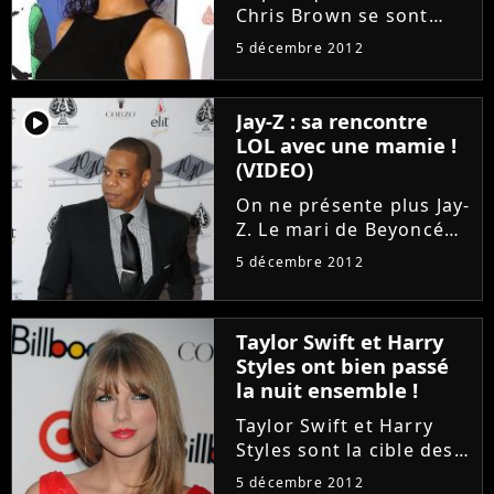
Chris Brown se sont
officiellement remis
5 décembre 2012
ensemble, ça énerve
certaines personnes.
Mais cette fois, c'est
player2
Jay-Z : sa rencontre
Drake qui clashe le
LOL avec une mamie !
couple dans Fucking
(VIDEO)
Problem, un rap...
On ne présente plus Jay-
Z. Le mari de Beyoncé
est un rappeur et un
5 décembre 2012
homme d'affaires connu
dans le monde entier. Et
pourtant, lors d'une
Taylor Swift et Harry
virée en métro pour se
Styles ont bien passé
rendre à l'un de ses...
la nuit ensemble !
Taylor Swift et Harry
Styles sont la cible des
paparazzi en ce
5 décembre 2012