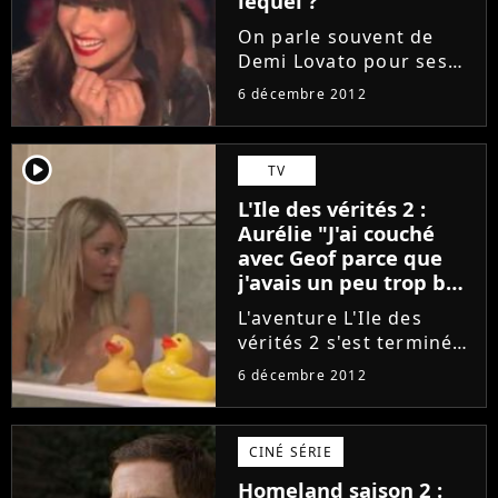
lequel ?
On parle souvent de
Demi Lovato pour ses
histoires de coeur. Si de
6 décembre 2012
nombreuses rumeurs
ont déjà pointé le bout
de leur nez à ce sujet,
player2
TV
cette fois, il semble que
L'Ile des vérités 2 :
la chanteuse de Give...
Aurélie "J'ai couché
avec Geof parce que
j'avais un peu trop bu"
(VIDEO)
L'aventure L'Ile des
vérités 2 s'est terminée
ce lundi 3 décembre,
6 décembre 2012
sur NRJ 12, mais les
candidats de la télé-
réalité font toujours
CINÉ SÉRIE
autant le buzz. C'est
Homeland saison 2 :
surtout Aurélie qui