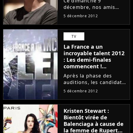
Ce dimanche 9
décembre, nos amis
américains ont rendez-
5 décembre 2012
vous avec l'épisode 11
de la saison 2 de
Homeland. Après un
TV
épisode 10 qui a vu un
La France a un
beau retournement de
incroyable talent 2012
situation, la série multi-
: Les demi-finales
récompensée...
commencent !
(VIDEOS)
Après la phase des
auditions, les candidats
restants de La France a
5 décembre 2012
un incroyable talent
2012 vont devoir se
soumettre aux demi-
Kristen Stewart :
finales ! En effet, dix
Bientôt virée de
artistes sélectionnés
Balenciaga à cause de
préalablement...
la femme de Rupert