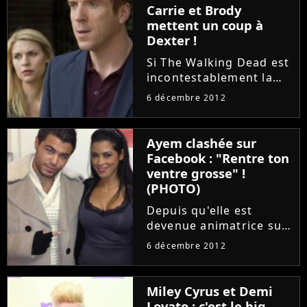
Carrie et Brody
continue...
mettent un coup à
Dexter !
Si The Walking Dead est
incontestablement la
Reine des audiences sur
6 décembre 2012
le câble après un
nouveau carton le week
end dernier, la saison 2
Ayem clashée sur
d'Homeland fait elle
Facebook : "Rentre ton
aussi forte
ventre grosse" !
impression....
(PHOTO)
Depuis qu'elle est
devenue animatrice sur
NRJ 12, Ayem provoque
6 décembre 2012
la jalousie autour d'elle.
Ainsi, dès que ses
haters peuvent la
Miley Cyrus et Demi
critiquer, ils n'hésitent
Lovato : c'est le big