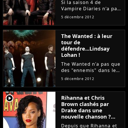
Si la saison 4 de
Vampire Diaries n'a pas
(encore) fait trop de
5 décembre 2012
victimes chez les
personnages
principaux, cela
The Wanted : à leur
pourrait très
tour de
rapidement changer.
défendre...Lindsay
Alors que la CW
Lohan !
diffusera ce jeudi...
The Wanted n'a pas que
des "ennemis" dans le
showbiz. S'ils ne
5 décembre 2012
portent pas vraiment
One Direction dans
leurs coeurs ni même
player2
Rihanna et Chris
Britney Spears ou
Brown clashés par
encore Christina
Drake dans une
Aguilera, les beaux
nouvelle chanson ?
gosses...
(AUDIO)
Depuis que Rihanna et