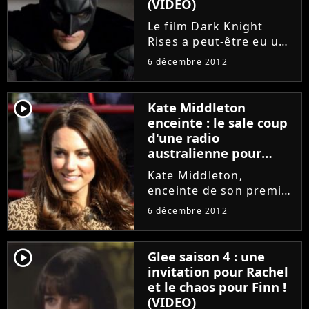
(VIDEO)
Le film Dark Knight
Rises a peut-être eu un
succès énorme en salles
6 décembre 2012
mais cela ne veut pas
dire qu'il n'avait pas
quelques incohérences !
player2
Kate Middleton
Si le long-métrage de
enceinte : le sale coup
Christopher Nolan
d'une radio
avait...
australienne pour
obtenir des infos
Kate Middleton,
enceinte de son premier
enfant avec le Prince
6 décembre 2012
William, va devoir s'y
faire : les médias sont
prêts à tout pour
player2
Glee saison 4 : une
obtenir des
invitation pour Rachel
informations sur sa
et le chaos pour Finn !
grossesse. Alors que...
(VIDEO)