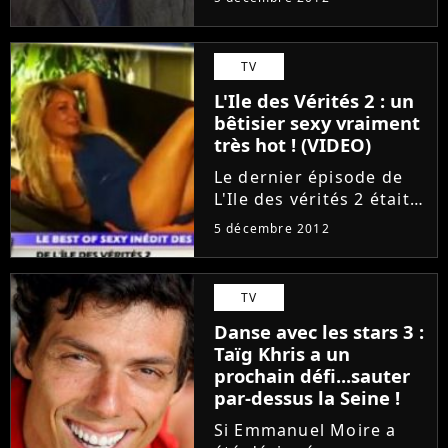
interprète Matt Davis
est bientôt de retour !
En effet, sa nouvelle
TV
série Cult vient de
L'Ile des Vérités 2 : un
bénéficier d'une
bêtisier sexy vraiment
programmation...
très hot ! (VIDEO)
Le dernier épisode de
L'Ile des vérités 2 était
diffusé lundi 3
5 décembre 2012
décembre 2012 sur NRJ
12, avant que tous les
candidats ne se
TV
retrouvent sur le
Danse avec les stars 3 :
plateau pour fêter la fin
Taïg Khris a un
du show. D'ailleurs...
prochain défi...sauter
par-dessus la Seine !
Si Emmanuel Moire a