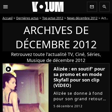
menu
newsletter
search
Accueil
Dernières actus
Top actus 2012
News décembre 2012
Actus décembre 2012 - Page 5
ARCHIVES DE
DÉCEMBRE 2012
Retrouvez toute l'actualité TV, Ciné, Séries,
Musique de décembre 2012
player2
Alizée : en soutif' pour
sa promo et en mode
Skyfall pour son clip
(VIDEO)
Alizée se donne à fond
pour son grand retour !
Deux ans et demi après
5 décembre 2012
son dernier opus "Une