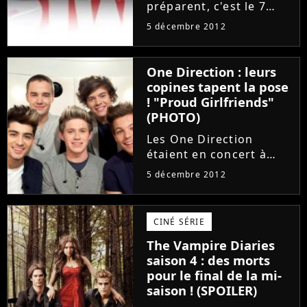
préparent, c'est le 7
mars 2013 que SimCity
5 décembre 2012
va effectuer son grand
retour, 8 ans après son
dernier opus. Et d'après
One Direction : leurs
la nouvelle vidéo
copines tapent la pose
officielle d'Electronic...
! "Proud Girlfriends"
(PHOTO)
Les One Direction
étaient en concert à
New York, lundi 3
5 décembre 2012
décembre. Pour
l'occasion, les beaux
gosses ont rempli la
CINÉ SÉRIE
salle du Madison
The Vampire Diaries
Square Garden et ont
saison 4 : des morts
chanté devant leurs
pour le final de la mi-
fans mais...
saison ! (SPOILER)