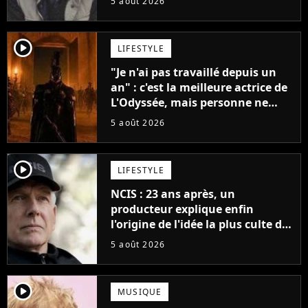
5 août 2026
player2
LIFESTYLE
"Je n'ai pas travaillé depuis un
an" : c'est la meilleure actrice de
L'Odyssée, mais personne ne
veut lui donner de rôle au
5 août 2026
cinéma
player2
LIFESTYLE
NCIS : 23 ans après, un
producteur explique enfin
l'origine de l'idée la plus culte de
la série (et on ne parle pas du
5 août 2026
bateau)
player2
MUSIQUE