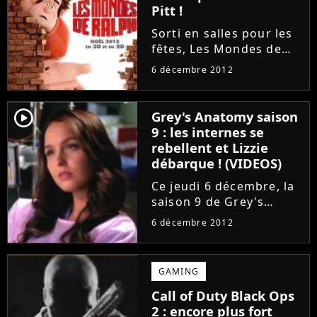
Pitt !
Sorti en salles pour les
fêtes, Les Mondes de
Ralph casse déjà la
6 décembre 2012
baraque en France !
Grâce à sa bande-
annonce geek et
player2
Grey's Anatomy saison
blufflante, le dernier
9 : les internes se
Disney a en effet attiré
rebellent et Lizzie
plus de 2 000...
débarque ! (VIDEOS)
Ce jeudi 6 décembre, la
saison 9 de Grey's
Anatomy fait de la place
6 décembre 2012
pour les internes ! En
effet, c'est dans
l'épisode 8 intitulé Love
GAMING
Turns You Upside Down
Call of Duty Black Ops
que les nouveaux du
2 : encore plus fort
Seattle...