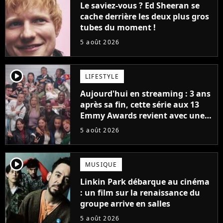
Le saviez-vous ? Ed Sheeran se
cache derrière les deux plus gros
tubes du moment !
5 août 2026
player2
LIFESTYLE
Aujourd'hui en streaming : 3 ans
après sa fin, cette série aux 13
Emmy Awards revient avec une
suite... totalement différente
5 août 2026
player2
MUSIQUE
Linkin Park débarque au cinéma
: un film sur la renaissance du
groupe arrive en salles
5 août 2026