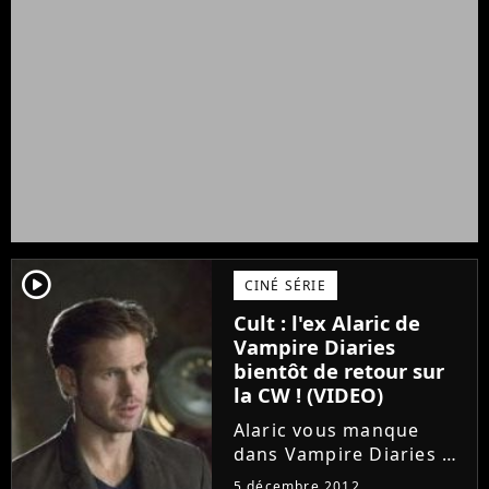
player2
CINÉ SÉRIE
Cult : l'ex Alaric de
Vampire Diaries
bientôt de retour sur
la CW ! (VIDEO)
Alaric vous manque
dans Vampire Diaries ?
Bonne nouvelle, son
5 décembre 2012