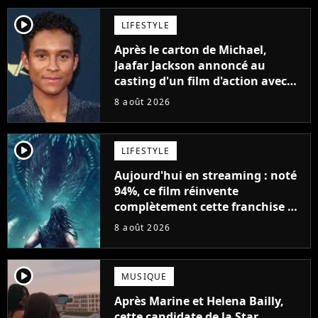
player2
LIFESTYLE
Après le carton de Michael,
Jaafar Jackson annoncé au
casting d'un film d'action avec
Will Smith
8 août 2026
player2
LIFESTYLE
Aujourd'hui en streaming : noté
94%, ce film réinvente
complètement cette franchise de
science-fiction vieille de 40 ans
8 août 2026
player2
MUSIQUE
Après Marine et Helena Bailly,
cette candidate de la Star