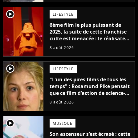
player2
LIFESTYLE
6ème film le plus puissant de
2025, la suite de cette franchise
culte est menacée : le réalisateur
claque la porte pour "différends
8 août 2026
créatifs"
player2
LIFESTYLE
"L'un des pires films de tous les
temps" : Rosamund Pike pensait
que ce film d'action de science-
fiction avec Dwayne Johnson
8 août 2026
mettrait fin à sa carrière
player2
MUSIQUE
Son ascenseur s'est écrasé : cette