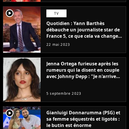
player2
TV
Quotidien : Yann Barthès
débauche un journaliste star de
France 5, ce que cela va changer
à la rentrée
22 mai 2023
Jenna Ortega furieuse après les
rumeurs qui la disent en couple
avec Johnny Depp : "Je n'arrive
même pas..."
5 septembre 2023
player2
Gianluigi Donnarumma (PSG) et
sa femme séquestrés et ligotés :
le butin est énorme