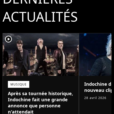
ACTUALITÉS
player2
Indochine dé
MUSIQUE
nouveau clip
Après sa tournée historique,
28 avril 2026
Indochine fait une grande
annonce que personne
n'attendait