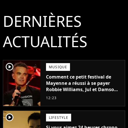
DERNIÈRES
ACTUALITÉS
player2
MUSIQUE
Comment ce petit festival de
Mayenne a réussi à se payer
Robbie Williams, Jul et Damso
cette année ?
12:23
player2
LIFESTYLE
Si vous aimez 24 heures chrono,