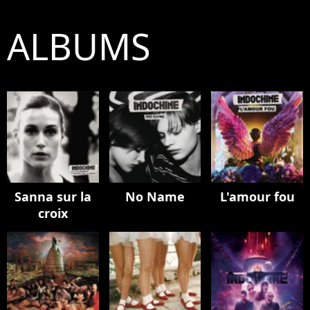
ALBUMS
Sanna sur la
No Name
L'amour fou
croix