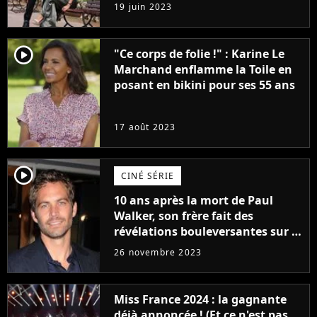
premières images du tournage
19 juin 2023
(exclu)
player2
"Ce corps de folie !" : Karine Le
Marchand enflamme la Toile en
posant en bikini pour ses 55 ans
17 août 2023
player2
CINÉ SÉRIE
10 ans après la mort de Paul
Walker, son frère fait des
révélations bouleversantes sur la
réaction des acteurs de Fast and
26 novembre 2023
Furious
Miss France 2024 : la gagnante
déjà annoncée ! (Et ce n'est pas