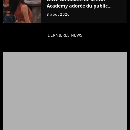
Academy adorée du public
annonce son premier album,
8 août 2026
"C'est tellement puissant"
DERNIÈRES NEWS