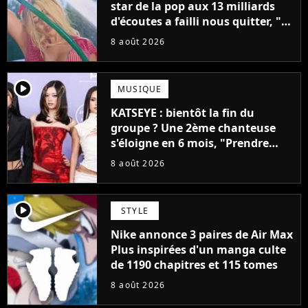
star de la pop aux 13 milliards
d'écoutes a failli nous quitter, "Je
pensais ne plus jamais chanter"
8 août 2026
player2
MUSIQUE
KATSEYE : bientôt la fin du
groupe ? Une 2ème chanteuse
s'éloigne en 6 mois, "Prendre
cette décision n’a pas été facile"
8 août 2026
player2
STYLE
Nike annonce 3 paires de Air Max
Plus inspirées d'un manga culte
de 1190 chapitres et 115 tomes
8 août 2026