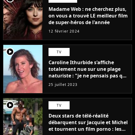
Madame Web : ne cherchez plus,
on vous a trouvé LE meilleur film
de super-héros de l'année
12 février 2024
player2
TV
Caroline Ithurbide s'affiche
totalement nue sur une plage
naturiste : "je ne pensais pas que
j'arriverais à le faire..."
25 juillet 2023
player2
TV
Deux stars de télé-réalité
débarquent sur Jacquie et Michel
et tournent un film porno : les