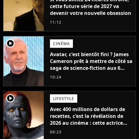
cette future série de 2027 va
devenir votre nouvelle obsession
11:12
player2
CINÉMA
Avatar, c'est bientôt fini ? James
Cameron prêt à mettre de côté sa
saga de science-fiction aux 6
milliards de recettes
10:24
player2
LIFESTYLE
Avec 400 millions de dollars de
recettes, c'est la révélation de
2026 au cinéma : cette actrice
adorée prête à remplacer
09:23
Jennifer Lawrence chez Marvel