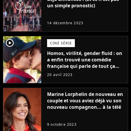
un simple pronostic)
14 décembre 2023
player2
CINÉ SÉRIE
Homos, virilité, gender fluid : on
a enfin trouvé une comédie
française qui parle de tout ça
sans être super ringarde
20 avril 2023
Marine Lorphelin de nouveau en
couple et vous aviez déjà vu son
nouveau compagnon... à la télé
9 octobre 2023