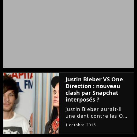
Justin Bieber VS One
Direction : nouveau
clash par Snapchat
interposés ?
Justin Bieber aurait-il
une dent contre les One
Direction ? Sur
1 octobre 2015
Snapchat, le chanteur
de What do you mean