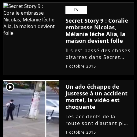
saison 6 des Anges,
TV
Barbara et Raphaël sont
Secret Story 9 : Coralie
un jour en couple et le
embrasse Nicolas,
lendemain...
Mélanie lèche Alia, la
maison devient folle
Il s'est passé des choses
bizarres dans Secret
Story 9. Après la soirée
1 octobre 2015
speed dating de la
dernière fois, les
candidats ont décidé de
player2
Un ado échappe de
se lâcher. Nicolas a
justesse à un accident
embrassé Coralie,
mortel, la vidéo est
Mélanie...
choquante
Les accidents de la
route sont d'autant plus
terribles qu'ils peuvent
1 octobre 2015
arriver n'importe quand