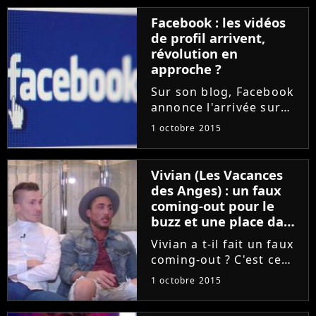
Story 9, l'histoire
d'amour d'Emilie et
Facebook : les vidéos
Rémi est complètement
de profil arrivent,
bidon. Selon lui, la
révolution en
Marseillaise...
approche ?
Sur son blog, Facebook
annonce l'arrivée sur
mobile des premières
1 octobre 2015
vidéos... de profil ! Dans
les grandes lignes, les
utilisateurs de la plate-
Vivian (Les Vacances
forme pourront
des Anges) : un faux
prochainement
coming-out pour le
remplacer...
buzz et une place dans
Les Anges 8 ?
Vivian a t-il fait un faux
coming-out ? C'est ce
que pense Jeremstar.
1 octobre 2015
Dans un long article
publié sur sa