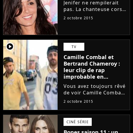
Jenifer ne rempilerait
Selon...
pas. La chanteuse corse
ne participerait pas à la
2 octobre 2015
saison 5 du télé-crochet
"The Voice" diffusée l'an
prochain. C'est un
homme qui serait
player2
TV
pressenti pour la
remplacer....
Camille Combal et
Bertrand Chameroy :
leur clip de rap
improbable en
l'honneur de Cyril
Vous avez toujours rêvé
Hanouna
de voir Camille Combal
et Bertrand Chameroy
2 octobre 2015
rapper ? Ils l'ont fait !
Hier, jeudi 1er octobre,
les deux chroniqueurs
CINÉ SÉRIE
de Cyril Hanouna ont
Bones saison 11 : un
dévoilé dans TPMP...