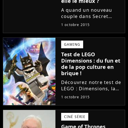
elle le mieux ?
A quand un nouveau
couple dans Secret
Story 9 ? Nominée cette
1 octobre 2015
semaine face à Alia et
Emilie, Mélanie s'attire
toutes les faveurs
GAMING
depuis quelques jours.
Test de LEGO
L'aventurière de la Voix
Dimensions : du fun et
a en...
de la pop culture en
brique !
Découvrez notre test de
LEGO : Dimensions, la
toute nouvelle licence
1 octobre 2015
de jouets-vidéo "made
in LEGO", disponible
depuis le 29 septembre
CINÉ SÉRIE
2015 sur PS4, PS3, Xbox
Game of Thrones
One, Xbox 360 et Wii...