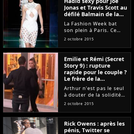
Hadid sexy pour Joe
affrontées lors d'une
Jonas et Travis Scott au
battle de...
défilé Balmain de la
Fashion Week
La Fashion Week bat
son plein à Paris. Ce
jeudi 1er octobre 2015,
2 octobre 2015
le couturier français
Olivier Rousteing
présentait sa nouvelle
Emilie et Rémi (Secret
collection pour Balmain.
Story 9) : rupture
Et il avait fait appel à
rapide pour le couple ?
ses...
Le frère de la
candidate répond
Arthur n'est pas le seul
à douter de la solidité
du couple "Rémilie".
2 octobre 2015
Selon Greg, le frère des
jumeaux Emilie et Loïc,
Rémi et la belle
Rick Owens : après les
Marseillaise pourraient
pénis, Twitter se