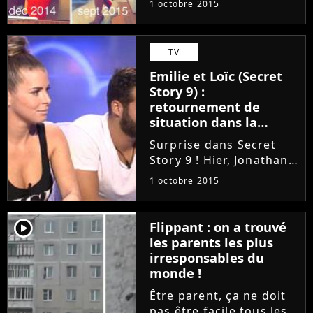
1 octobre 2015
poursuit. Sur
Instagram, la compagne
de Jérémy Menez a
TV
dévoilé un nouveau
Emilie et Loïc (Secret
cliché avant/après
Story 9) :
illustrant sa récente
retournement de
perte de poids...
situation dans la
découverte de leur
Surprise dans Secret
secret
Story 9 ! Hier, Jonathan
a buzzé le secret des
1 octobre 2015
jumeaux et a bien
décidé de confirmer son
buzz. Mais pour mettre
player2
Flippant : on a trouvé
du piment dans le
les parents les plus
quotidien des
irresponsables du
candidats, la Voix...
monde !
Être parent, ça ne doit
pas être facile tous les