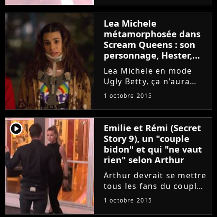
chroniqueurs de TPMP.
Alors après l'avoir fait
Lea Michele
se déguiser, se clasher
métamorphosée dans
et défiler presque nu,
Scream Queens : son
Cyril...
personnage, Hester,
devient une bombe !
Lea Michele en mode
Ugly Betty, ça n'aura
pas duré très
1 octobre 2015
longtemps dans Scream
Queens. La semaine
dernière, la chaîne FOX
player2
Emilie et Rémi (Secret
dévoilait les deux
Story 9), un "couple
premiers épisodes
bidon" et qui "ne vaut
sanglants de la série...
rien" selon Arthur
Arthur devrait se mettre
tous les fans du couple
"Rémilie" à dos. Selon le
1 octobre 2015
candidat de Secret