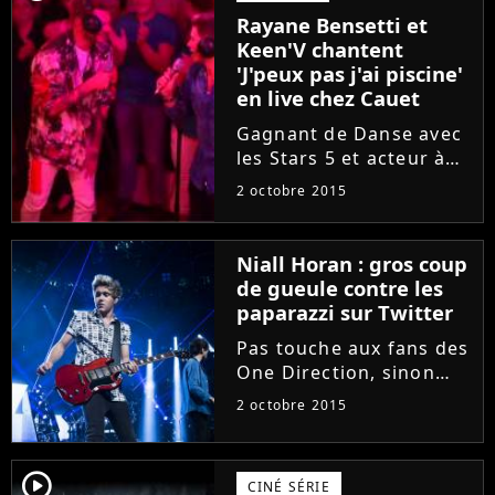
Rayane Bensetti et
l'épisode 3 qui tease
Keen'V chantent
qu'une...
'J'peux pas j'ai piscine'
en live chez Cauet
Gagnant de Danse avec
les Stars 5 et acteur à
plein temps dans les
2 octobre 2015
séries Pep's ou Clem,
Rayane Bensetti a aussi
tenté une percée... dans
Niall Horan : gros coup
la musique. Cet été, le
de gueule contre les
beau gosse dévoilait...
paparazzi sur Twitter
Pas touche aux fans des
One Direction, sinon
Niall Horan sort ses
2 octobre 2015
griffes. Ce jeudi 1er
octobre 2015, sur
Twitter, le chanteur a
player2
CINÉ SÉRIE
poussé un gros coup de