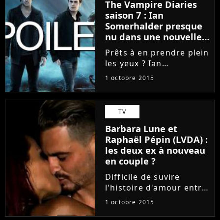
The Vampire Diaries
candidats seraient très
saison 7 : Ian
proches mais...
Somerhalder presque
nu dans une nouvelle
bande-annonce
Prêts à en prendre plein
les yeux ? Ian
Somerhalder est là ! A
1 octobre 2015
une semaine du retour
à la télévision
américaine de The
TV
Vampire Diaries avec les
Barbara Lune et
épisodes inédits de la
Raphaël Pépin (LVDA) :
saison 7, la...
les deux ex à nouveau
en couple ?
Difficile de suvire
l'histoire d'amour entre
Barbara Lune et
1 octobre 2015
Raphaël Pépin. Depuis
leur rencontre dans la