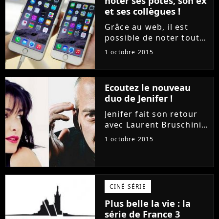
noter ses potes, son ex
nageur anglais avait
et ses collègues !
courageusement...
Grâce au web, il est
possible de noter tout
et n'importe quoi. Des
1 octobre 2015
hôtels, des restaurants,
des boutiques, des sites
et visiblement aussi
Ecoutez le nouveau
bientôt... des humains.
duo de Jenifer !
C'est en tout cas...
Jenifer fait son retour
avec Laurent Bruschini,
lequel a accepté de la
1 octobre 2015
retrouver sur le titre
"Ricordu" pour l'album
de chants traditionnels
corses "Corsu Mezzu
CINÉ SÉRIE
Mezzu". Écoutez !
Plus belle la vie : la
série de France 3