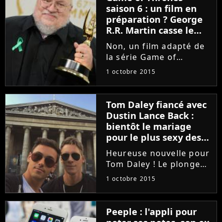
saison 6 : un film en
préparation ? George
R.R. Martin casse le
rêve
Non, un film adapté de
la série Game of
Thrones n'est pas en
1 octobre 2015
préparation du côté
d'Hollywood. Depuis
quelques mois, les
Tom Daley fiancé avec
acteurs sont
Dustin Lance Back :
rassemblés en Irlande
bientôt le mariage
et dans d'autres pays
pour le plus sexy des
d'Europe...
plongeurs
Heureuse nouvelle pour
Tom Daley ! Le plongeur
de 21 ans a annoncé
1 octobre 2015
officiellement ses
fiançailles avec son
petit-ami Dustin Lance
Peeple : l'appli pour
Back. Il y a deux ans, le