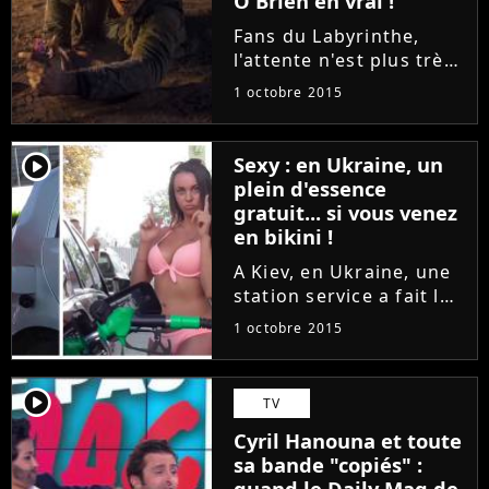
O'Brien en vrai !
Fans du Labyrinthe,
l'attente n'est plus très
longue ! C'est ce
1 octobre 2015
mercredi 7 octobre que
sortira au cinéma Le
Labyrinthe 2 : la Terre
player2
Sexy : en Ukraine, un
Brûlée, suite de
plein d'essence
l'adaptation des romans
gratuit... si vous venez
de James...
en bikini !
A Kiev, en Ukraine, une
station service a fait le
buzz samedi dernier.
1 octobre 2015
Pendant une après-
midi, elle a proposé de
servir gratuitement
player2
TV
tous les clients qui
Cyril Hanouna et toute
viendraient en maillot
sa bande "copiés" :
de...
quand le Daily Mag de