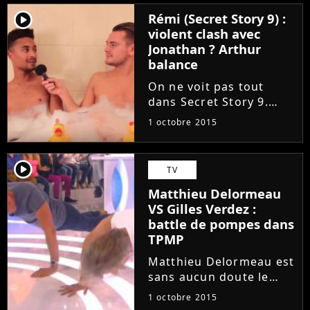
les aurait taclés dans
player2
Rémi (Secret Story 9) :
une vidéo évoquant la
violent clash avec
sortie de leurs deux
Jonathan ? Arthur
albums le...
balance
On ne voit pas tout
dans Secret Story 9.
Lors de son interview
1 octobre 2015
pour Jeremstar, Arthur
est revenu sur les
pétages de plombs de
player2
TV
certains habitants de la
Matthieu Delormeau
Maison des Secrets. Et il
VS Gilles Verdez :
a avoué...
battle de pompes dans
TPMP
Matthieu Delormeau est
sans aucun doute le
petit nouveau le plus
1 octobre 2015
mis en avant des