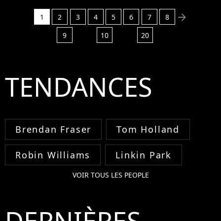
You Mean ?' est en
opération reconquête
arrow_right
1
2
3
4
5
6
7
8
et s'est excusé...
9
10
20
TENDANCES
Brendan Fraser
Tom Holland
Robin Williams
Linkin Park
VOIR TOUS LES PEOPLE
DERNIÈRES