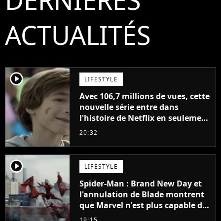
ACTUALITÉS
player2
LIFESTYLE
Avec 106,7 millions de vues, cette
nouvelle série entre dans
l'histoire de Netflix en seulement
48 jours
20:32
player2
LIFESTYLE
Spider-Man : Brand New Day et
l'annulation de Blade montrent
que Marvel n'est plus capable de
faire quoi que ce soit de simple
19:15