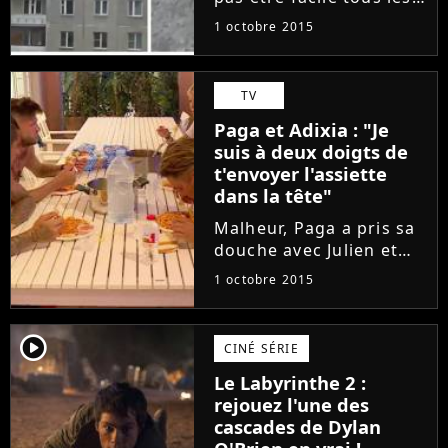
jours... Mais quand
1 octobre 2015
même ! La vidéo russe
ci-dessus fait depuis
peu le buzz sur les
TV
réseaux sociaux. On y
Paga et Adixia : "Je
voit un jeune garçon,
suis à deux doigts de
visiblement...
t'envoyer l'assiette
dans la tête"
Malheur, Paga a pris sa
douche avec Julien et
non Adixia dans
1 octobre 2015
l'épisode 30 des Ch'tis
VS Les Marseillais
diffusé ce jeudi 1er
player2
CINÉ SÉRIE
octobre 2015, sur W9.
Le Labyrinthe 2 :
La Belge a donc tenu à
rejouez l'une des
lui faire...
cascades de Dylan