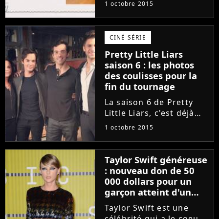
est un régal pour les
1 octobre 2015
téléspectateurs. Et ce
mercredi 30 septembre
2015, on s'est bien
CINÉ SÉRIE
marré devant la tenue
Pretty Little Liars
complètement dingue
saison 6 : les photos
et dénudée...
des coulisses pour la
fin du tournage
La saison 6 de Pretty
Little Liars, c'est déjà
terminé pour les
1 octobre 2015
acteurs. Ces derniers
jours, Lucy Hale, Ashley
Benson, Shay Mitchell et
Taylor Swift généreuse
les autres tournaient
: nouveau don de 50
les dernières scènes
000 dollars pour un
d'une...
garçon atteint d'un
cancer
Taylor Swift est une
célébrité qui a le coeur