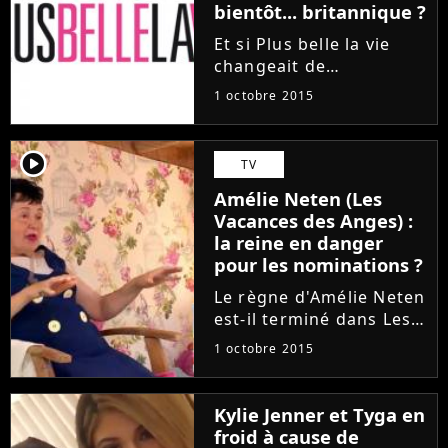
bientôt... britannique ?
Et si Plus belle la vie
changeait de
nationalité... C'est ce
1 octobre 2015
que laisse entendre un
article paru ce jeudi 1er
octobre sur le blog CGC
player2
TV
des médias qui explique
Amélie Neten (Les
que la société de
Vacances des Anges) :
production...
la reine en danger
pour les nominations ?
Le règne d'Amélie Neten
est-il terminé dans Les
Vacances des Anges All
1 octobre 2015
Stars ? La candidate
s'est mis tous les
candidats à dos à force
Kylie Jenner et Tyga en
de se plaindre. Les
froid à cause de