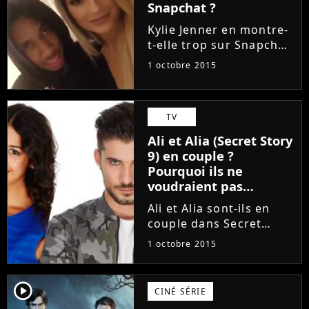
doyennes aussi en ont
Snapchat ?
assez...
Kylie Jenner en montre-
t-elle trop sur Snapchat
? Ce serait en tout cas
1 octobre 2015
l'avis de son petit-ami
Tyga qui se trouvait
trop présent dans les
TV
Snap de la bimbo de 18
ans. Le rappeur serait...
Ali et Alia (Secret Story
9) en couple ?
Pourquoi ils ne
voudraient pas
s'afficher
Ali et Alia sont-ils en
couple dans Secret
Story 9 ? C'est la rumeur
1 octobre 2015
qui court depuis
quelques jours sur le
web. Selon certains
player2
CINÉ SÉRIE
médias, les deux