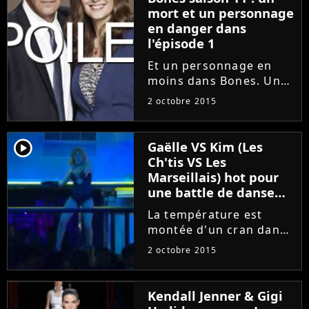
mort et un personnage
en danger dans
l'épisode 1
Et un personnage en
moins dans Bones. Une
semaine après la fin de
2 octobre 2015
la saison 10 en France
sur M6, la saison 11 de
la série portée par
player2
Gaëlle VS Kim (Les
David Boreanaz et Emily
Ch'tis VS Les
Deschanel débutait
Marseillais) hot pour
hier,...
une battle de danse
sexy
La température est
montée d'un cran dans
l'épisode 30 des Ch'tis
2 octobre 2015
VS Les Marseillais
diffusé ce jeudi 1er
octobre 2015, sur W9.
Kendall Jenner & Gigi
Gaëlle et Kim se sont