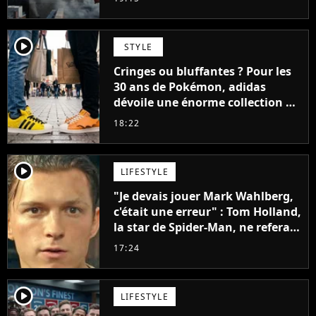
player2
STYLE
Cringes ou bluffantes ? Pour les
30 ans de Pokémon, adidas
dévoile une énorme collection de
sneakers et je ne sais pas quoi en
18:22
penser
player2
LIFESTYLE
"Je devais jouer Mark Wahlberg,
c'était une erreur" : Tom Holland,
la star de Spider-Man, ne referait
pas ce blockbuster
17:24
player2
LIFESTYLE