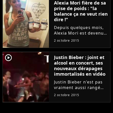
la série culte à Londres
Alexia Mori fière de sa
dans le cadre du
prise de poids : "la
Friends Festival
balance ça ne veut rien
organisé par Comedy
dire !"
Central....
Depuis quelques mois,
Alexia Mori est devenue
accro aux régimes, au
2 octobre 2015
sport et aux petits plats
healthy. Et, comme on
peut le voir en photos
player2
Justin Bieber : joint et
sur son Instagram, c'est
alcool en concert, ses
visiblement efficace....
nouveaux dérapages
immortalisés en vidéo
Justin Bieber n'est pas
vraiment aussi rangé
qu'il voudrait nous le
2 octobre 2015
faire croire. Depuis
plusieurs mois, le
chanteur de 'What Do