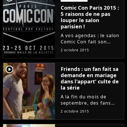
gueule contre les
Comic Con Paris 2015 :
paparazzi....
5 raisons de ne pas
louper le salon
parisien !
A vos agendas : le salon
Comic Con fait son
grand retour à Paris.
2 octobre 2015
L'événement se tiendra
du 23 au 25 octobre
2015 dans la Grande
player2
Friends : un fan fait sa
halle de la Villette. Et si
demande en mariage
jamais vous n'avez
dans l'appart' culte de
toujours...
la série
A la fin du mois de
septembre, des fans
chanceux de la série
2 octobre 2015
Friends ont pu
découvrir les décors de