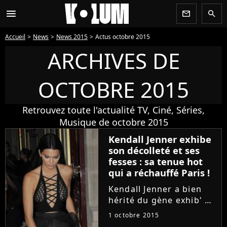
menu
newsletter
search
Accueil
News
News 2015
Actus octobre 2015
ARCHIVES DE
OCTOBRE 2015
Retrouvez toute l'actualité TV, Ciné, Séries,
Musique de octobre 2015
Kendall Jenner exhibe
son décolleté et ses
fesses : sa tenue hot
qui a réchauffé Paris !
Kendall Jenner a bien
hérité du gène exhib' du
clan Kardashian. Ce
1 octobre 2015
mercredi 30 septembre