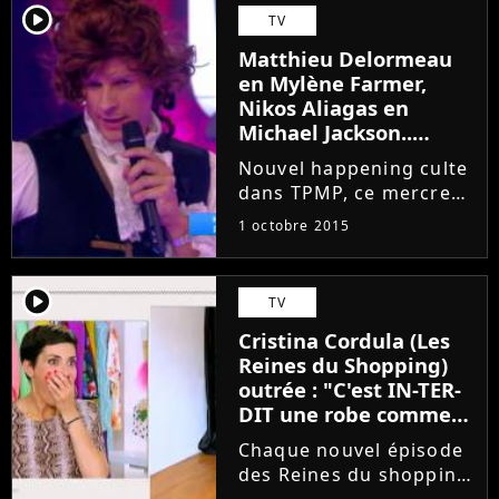
Conciergerie, le
player2
TV
blogueur assure que le
Matthieu Delormeau
candidat des Vacances
en Mylène Farmer,
des Anges All...
Nikos Aliagas en
Michael Jackson..
séquence délirante
Nouvel happening culte
dans TPMP
dans TPMP, ce mercredi
30 septembre. A
1 octobre 2015
l'occasion du passage
de Patrick Fiori et Nikos
Aliagas dans son
player2
TV
émission, Cyril Hanouna
Cristina Cordula (Les
a organisé un petit jeu
Reines du Shopping)
délirant...
outrée : "C'est IN-TER-
DIT une robe comme
ça !"
Chaque nouvel épisode
des Reines du shopping