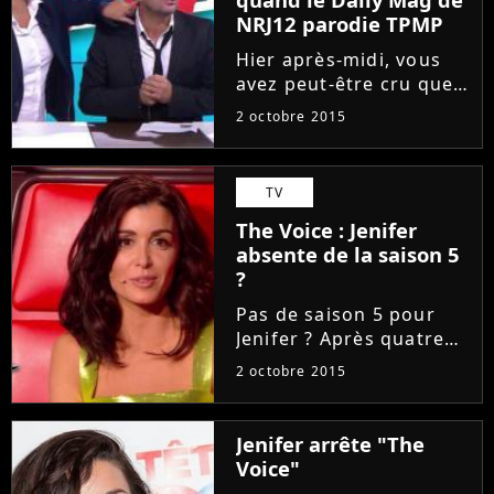
NRJ12 parodie TPMP
Hier après-midi, vous
avez peut-être cru que
vous vous étiez trompés
2 octobre 2015
de chaîne en voulant
regarder le Daily Mag.
Car à la place de Karima
TV
Charni, Benoît Dubois et
The Voice : Jenifer
les autres, c'est...
absente de la saison 5
?
Pas de saison 5 pour
Jenifer ? Après quatre
saisons sur TF1 en tant
2 octobre 2015
que jury, la belle brune
va-t-elle quitter The
Voice ? C'est en tout cas
Jenifer arrête "The
ce qu'affirme le
Voice"
magazine Closer.