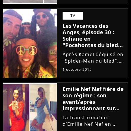
et n'importe où. L'ado
de notre vidéo a été
TV
immortalisé par une
Les Vacances des
caméra de
Anges, épisode 30 :
surveillance...
Sofiane en
"Pocahontas du bled",
Amélie nominée face à
Après Kamel déguisé en
3 Anges
"Spider-Man du bled",
place à Sofiane dans la
1 octobre 2015
peau de "Pocahontas du
bled". Les candidats ont
organisé une soirée
Emilie Nef Naf fière de
hippie dans l'épisode 30
son régime : son
des Vacances des
avant/après
Anges...
impressionnant sur
Instagram
La transformation
d'Emilie Nef Naf en
femme fatale se