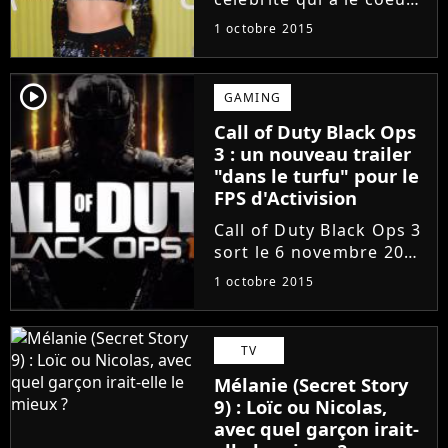
sur la main. La preuve :
1 octobre 2015
l'interprète de 'Bad
Blood' a fait un don de
50 000 dollars au neveu
player2
GAMING
de l'un de ses danseurs,
Call of Duty Black Ops
atteint d'un cancer.
3 : un nouveau trailer
"dans le turfu" pour le
FPS d'Activision
Call of Duty Black Ops 3
sort le 6 novembre 2015
sur consoles et PC. Pour
1 octobre 2015
patienter d'ici là,
Activision tease la
campagne solo de son
TV
prochain jeu de tir dans
Mélanie (Secret Story
une bande-annonce
9) : Loïc ou Nicolas,
épique....
avec quel garçon irait-