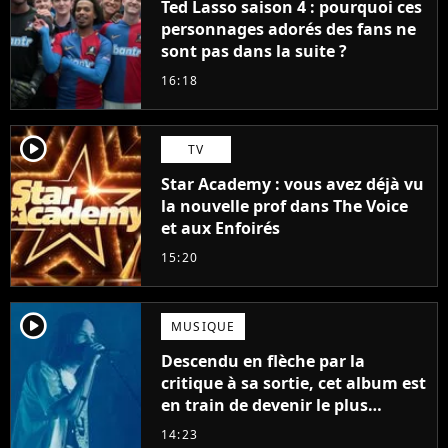
Ted Lasso saison 4 : pourquoi ces
personnages adorés des fans ne
sont pas dans la suite ?
16:18
player2
TV
Star Academy : vous avez déjà vu
la nouvelle prof dans The Voice
et aux Enfoirés
15:20
player2
MUSIQUE
Descendu en flèche par la
critique à sa sortie, cet album est
en train de devenir le plus
populaire de son auteur
14:23