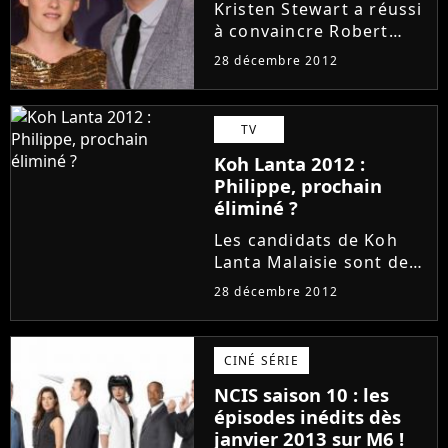
Kristen Stewart a réussi
à convaincre Robert
Pattinson de se
28 décembre 2012
remettre avec elle après
son infidélité avec
Rupert Sanders. Mais si
TV
l'on en croit les
Koh Lanta 2012 :
rumeurs, la brunette
Philippe, prochain
est loin d'être...
éliminé ?
Les candidats de Koh
Lanta Malaisie sont de
plus en plus fatigués et
28 décembre 2012
affamés. Pour autant,
les épreuves n'en sont
pas moins exigeantes et
CINÉ SÉRIE
les stratégies sont
NCIS saison 10 : les
toujours de mise.
épisodes inédits dès
Après...
janvier 2013 sur M6 !