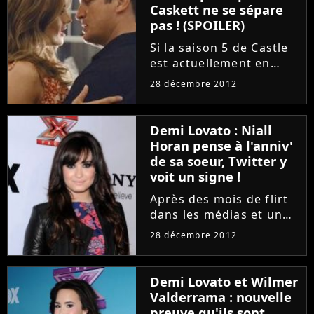
Caskett ne se sépare
pas ! (SPOILER)
Si la saison 5 de Castle
est actuellement en
pause après son final
28 décembre 2012
de mi-saison, une
nouvelle est pourtant
venue perturber les
Demi Lovato : Niall
vacances des fans. En
Horan pense à l'anniv'
effet, d'après une
de sa soeur, Twitter y
rumeur il se...
voit un signe !
Après des mois de flirt
dans les médias et un
dîner en tête à tête
28 décembre 2012
après les MTV VMA,
Demi Lovato et Niall
Horan ont finalement
Demi Lovato et Wilmer
décidé de rester de
Valderrama : nouvelle
simples amis. Mais
preuve qu'ils sont