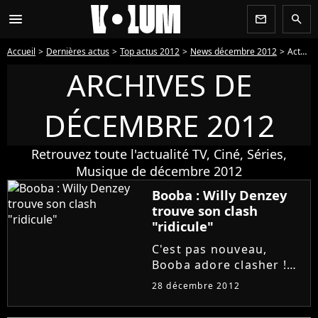
menu
newsletter
search
Accueil
Dernières actus
Top actus 2012
News décembre 2012
Actus décembre 2012 - Page 23
ARCHIVES DE
DÉCEMBRE 2012
Retrouvez toute l'actualité TV, Ciné, Séries,
Musique de décembre 2012
Booba : Willy Denzey
trouve son clash
"ridicule"
C'est pas nouveau,
Booba adore clasher !
Ainsi, il avait attaqué
28 décembre 2012
Rohff mais aussi le
pauvre Willy Denzey