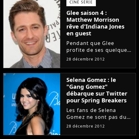
CINÉ SÉRIE
concert le 13 décembre
Glee saison 4 :
dernier, ce qui avait
Matthew Morrison
poussé la star...
rêve d'Indiana Jones
en guest
Pendant que Glee
profite de ses quelques
jours de vacances après
28 décembre 2012
son final de mi-saison
spécial Noël, ça s'agite
en coulisse ! En effet,
Selena Gomez : le
alors que l'on a
"Gang Gomez"
récemment pu
débarque sur Twitter
découvrir une...
pour Spring Breakers
Les fans de Selena
Gomez ne sont pas du
genre à baisser les
28 décembre 2012
bras. Apprenant que le
très hot Spring