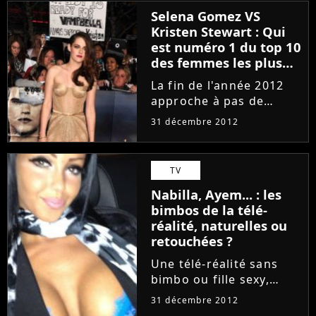
Focus. Pourtant, tout
Selena Gomez VS
est maintenant annulé
Kristen Stewart : Qui
puisque le mari de
est numéro 1 du top 10
Jennifer Garner...
des femmes les plus
stylée de 2012 ?
La fin de l'année 2012
approche à pas de
géant. Du coup, il est
31 décembre 2012
temps de faire le bilan
en vous proposant de
découvrir le top 10 des
TV
femmes les plus stylées
Nabilla, Ayem... : les
de l'année. Inutile de...
bimbos de la télé-
réalité, naturelles ou
retouchées ?
Une télé-réalité sans
bimbo ou fille sexy,
c'est un peu comme du
31 décembre 2012
soda sans bulle ou des