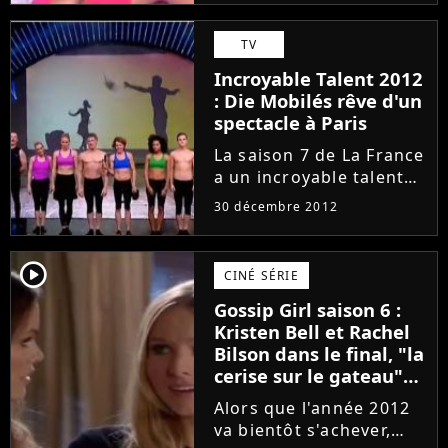
tout pour être
heureuse, la bombe
TV
n'est pas comblée pour
Incroyable Talent 2012
autant. Il lui manque
: Die Mobilés rêve d'un
encore...
spectacle à Paris
La saison 7 de La France
a un incroyable talent
s'est achevée, ce 26
30 décembre 2012
décembre 2012, sur M6
avec la victoire des Die
Mobilés. Les candidats
player2
CINÉ SÉRIE
qui manient avec poésie
Gossip Girl saison 6 :
et originalité l'art...
Kristen Bell et Rachel
Bilson dans le final, "la
cerise sur le gateau"
(SPOILER)
Alors que l'année 2012
va bientôt s'achever,