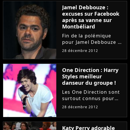
Breakers pourrait être
Jamel Debbouze :
interdit aux moins de 18
excuses sur Facebook
ans, les Selenators
après sa vanne sur
français ont...
Montbéliard
Fin de la polémique
pour Jamel Debbouze ?
Très critiqué après avoir
28 décembre 2012
sorti une vanne sur les
habitants de
Montbéliard pendant
One Direction : Harry
son spectacle "Tout sur
Styles meilleur
Jamel", retransmis en
danseur du groupe !
direct sur...
Les One Direction sont
surtout connus pour
leurs voix en or. Mais
28 décembre 2012
les cinq beaux gosses
se débrouillent
également en danse et
Katy Perry adorable