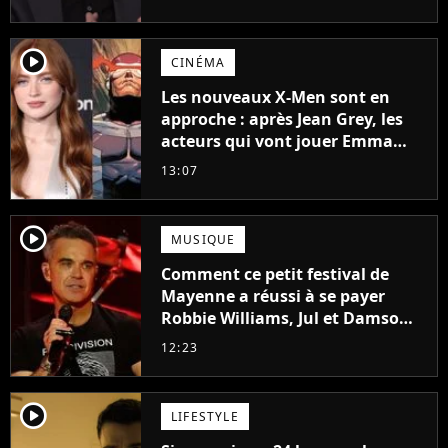
particulier
player2
CINÉMA
Les nouveaux X-Men sont en
approche : après Jean Grey, les
acteurs qui vont jouer Emma
Frost et Cyclope trouvés !
13:07
player2
MUSIQUE
Comment ce petit festival de
Mayenne a réussi à se payer
Robbie Williams, Jul et Damso
cette année ?
12:23
player2
LIFESTYLE