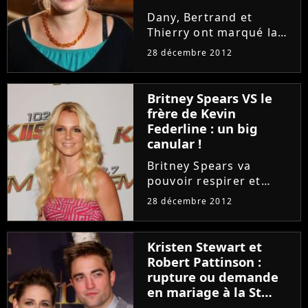
Dany, Bertrand et
Thierry ont marqué la
dernière saison de
28 décembre 2012
L'Amour est dans le pré,
mais d'ici peu les
candidats de 2012 vont
Britney Spears VS le
devoir laisser leur place
frère de Kevin
à de nouveaux
Federline : un big
agriculteurs
canular !
célibataires....
Britney Spears va
pouvoir respirer et
éviter un nouveau
28 décembre 2012
scandale. La plainte
qu'a déposé le frère de
Kevin Federline contre
Kristen Stewart et
la star de I Wanna Go et
Robert Pattinson :
de Toxic est
rupture ou demande
complètement fausse....
en mariage à la St
Valentin ?!