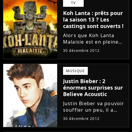
TV
un vrai héros pour des
Koh Lanta : prêts pour
centaines de
la saison 13 ? Les
personnes....
castings sont ouverts !
Alors que Koh Lanta
Malaisie est en pleine
diffusion sur TF1 et que
30 décembre 2012
les candidats sont
encore une dizaine à
continuer l'aventure, la
MUSIQUE
chaîne a déjà lancé le
Justin Bieber : 2
casting de la
énormes surprises sur
prochaine...
Believe Acoustic
Justin Bieber va pouvoir
souffler un peu, il a
enfin terminé
30 décembre 2012
l'enregistrement de son
nouvel album