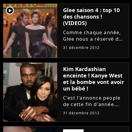
aux Etats-Unis. Un
player2
Glee saison 4 : top 10
concours de photos
des chansons !
propose à cinquante
(VIDEOS)
fans d'envahir la
scène...
Comme chaque année,
Glee nous a réservé des
reprises au top pour le
31 décembre 2012
début de sa saison 4. Il
faut dire que la série
musicale de la FOX ne
Kim Kardashian
nous a jamais déçus en
enceinte ! Kanye West
matière de chansons....
et la bombe vont avoir
un bébé !
C'est l'annonce people
de cette fin d'année.
Kim Kardashian est
31 décembre 2012
enceinte de Kanye West.
Ca pourrait ressembler
à une blague mais c'est