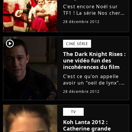
avant...
C'est encore Noël sur
TF1 ! La série Nos chers
voisins a organisé pour
28 décembre 2012
les fêtes de fin d'année
une soirée spéciale avec
un casting enrichi
player2
CINÉ SÉRIE
composé de guests, à
l'image de Laurent...
The Dark Knight Rises :
une vidéo fun des
incohérences du film
C'est ce qu'on appelle
avoir un "oeil de lynx".
Si Christopher Nolan
28 décembre 2012
pensait avoir conclu sa
trilogie de la meilleure
des façons avec The
TV
Dark Knight Rises, il
Koh Lanta 2012 :
nous a pourtant offert...
Catherine grande