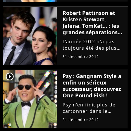
bonbons sans sucre !
Du coup, que ce soit
Robert Pattinson et
dans les Anges de la
Kristen Stewart,
télé-réalité 4, dans
Jelena, TomKat... : les
Secret Story...
grandes séparations
de 2012
L'année 2012 n'a pas
toujours été des plus
joyeuses pour les
31 décembre 2012
amoureux. Robert
Pattinson et Kristen
Stewart briévement
player2
Psy : Gangnam Style a
séparés à cause de
enfin un sérieux
l'"affaire" Rupert
successeur, découvrez
Sanders, mais aussi
One Pound Fish !
Justin...
Psy n'en finit plus de
cartonner dans le
monde entier avec sa
31 décembre 2012
chanson Gangnam
Style. Le chanteur sud-