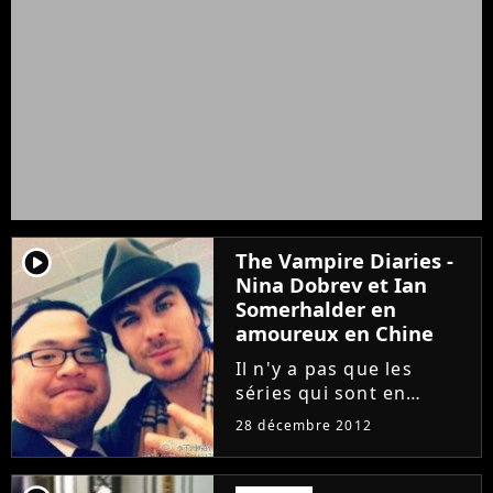
player2
The Vampire Diaries -
Nina Dobrev et Ian
Somerhalder en
amoureux en Chine
Il n'y a pas que les
séries qui sont en
vacances, les acteurs
28 décembre 2012
aussi ont cette chance.
En effet, tandis que The
Vampire Diaries a