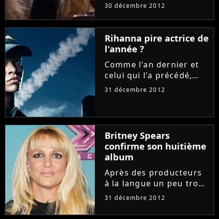
c'est une autre fin qui a
30 décembre 2012
attristé les fans de
séries. Après 6 saisons,
Gossip Girl a
Rihanna pire actrice de
récemment fait ses
l'année ?
adieux sur la CW, nous
Comme l'an dernier et
offrant...
celui qui l'a précédé,
Rihanna termine 2012
31 décembre 2012
sur une note positive.
Voire plus d'une, avec
un nouvel album à
succès, un numéro un
Britney Spears
mondial de plus à son
confirme son huitième
actif et...
album
Après des producteurs
à la langue un peu trop
pendue, c'est Britney
31 décembre 2012
Spears elle-même - ou
plutôt les