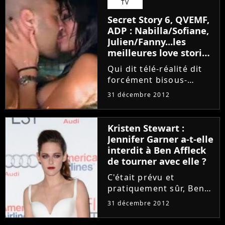
TV
bel et bien officiel
Secret Story 6, QVEMF,
puisque le rappeur a
ADP : Nabilla/Sofiane,
d'abord...
Julien/Fanny...les
meilleures love stories
de 2012 !
Qui dit télé-réalité dit
forcément bisous-
bisous ! Et l'année 2012
31 décembre 2012
est loin d'avoir fait
exception.
PurefansNews vous a
Kristen Stewart :
préparé un top 5 des
Jennifer Garner a-t-elle
plus belles love stories
interdit à Ben Affleck
de la télé-réalité....
de tourner avec elle ?
C'était prévu et
pratiquement sûr, Ben
Affleck devait jouer aux
31 décembre 2012
côtés de Kristen
Stewart dans le film