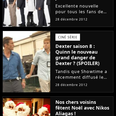
Excellente nouvelle
pour tous les fans de
NCIS. Tandis qu'M6
28 décembre 2012
rediffuse
exceptionnellement la
saison 7 durant les
CINÉ SÉRIE
vacances, les
Dexter saison 8 :
téléspectateurs
Quinn le nouveau
n'auront pas à attendre
grand danger de
trop longtemps...
Dexter ? (SPOILER)
Tandis que Showtime a
récemment diffusé le
final de la saison 7 de
28 décembre 2012
Dexter, il est désormais
l'heure de se poser
quelques questions sur
Nos chers voisins
la saison 8. La série, qui
fêtent Noël avec Nikos
ne reviendra pas
Aliagas !