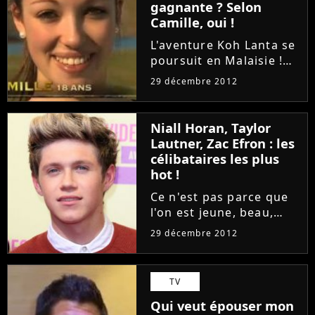
gagnante ? Selon
Camille, oui !
L'aventure Koh Lanta se
poursuit en Malaisie !
Quelques jours après la
29 décembre 2012
réunification, diffusée
le 14 décembre 2012,
les candidats doivent
Niall Horan, Taylor
s'entraider, mais les
Lautner, Zac Efron : les
camps restent encore...
célibataires les plus
hot !
Ce n'est pas parce que
l'on est jeune, beau,
riche et célèbre que l'on
29 décembre 2012
trouvera l'amour plus
facilement. Certes ça
peut aider certaines
TV
personnes mais parfois,
Qui veut épouser mon
cela ne joue pas en...