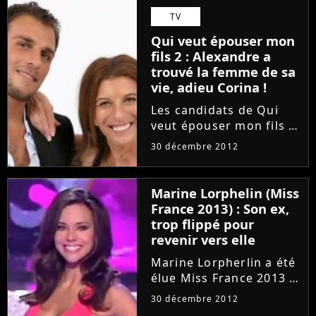
acoustique, attendu
TV
dans les bacs le 29
Qui veut épouser mon
janvier prochain. Mais
fils 2 : Alexandre a
sur Twitter, le
trouvé la femme de sa
boyfriend...
vie, adieu Corina !
Les candidats de Qui
veut épouser mon fils 2
ont dû faire un choix
30 décembre 2012
crucial, le 21 décembre
2012 sur TF1 : leur
prétendante ou leur
Marine Lorphelin (Miss
mère. Contre l'avis de
France 2013) : Son ex,
sa mère, Alexandre
trop flippé pour
avait alors...
revenir vers elle
Marine Lorpherlin a été
élue Miss France 2013 il
y a quelques semaines.
30 décembre 2012
Si elle a aujourd'hui