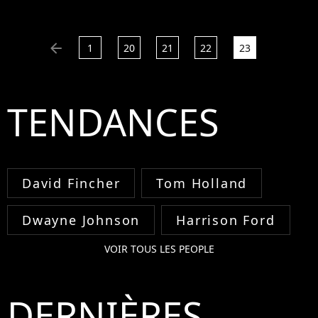
coréen a fait le buzz en
2012 grâce à sa vidéo
décalée et sa célèbre
arrow_left
1
20
21
22
23
"danse du...
TENDANCES
David Fincher
Tom Holland
Dwayne Johnson
Harrison Ford
VOIR TOUS LES PEOPLE
DERNIÈRES