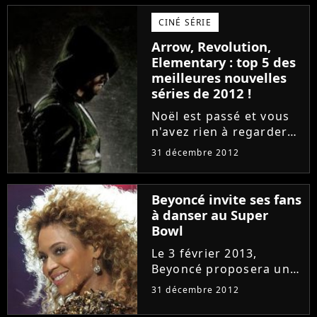
administrateurs de son
CINÉ SÉRIE
compte Twitter - qui a
confirmé qu'elle se
Arrow, Revolution,
concentrait
Elementary : top 5 des
effectivement...
meilleures nouvelles
séries de 2012 !
Noël est passé et vous
n'avez rien à regarder
en attendant le Nouvel
31 décembre 2012
An ? Bonne nouvelle, les
séries américaines
regorgent de
Beyoncé invite ses fans
nouveautés qu'il ne faut
à danser au Super
pas manquer. Aux US, la
Bowl
saison...
Le 3 février 2013,
Beyoncé proposera une
prestation
31 décembre 2012
extraordinaire lors de la
mi-temps du Super Bowl