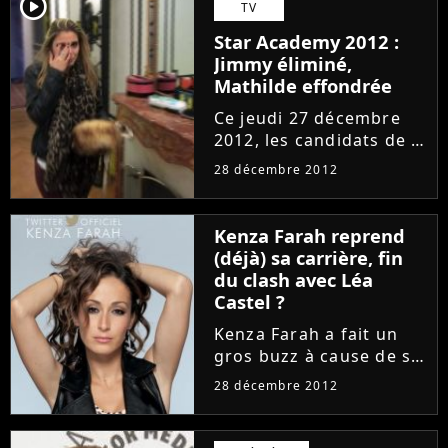
player2
TV
récemment diffusé son
Star Academy 2012 :
final de mi-saison, les
Jimmy éliminé,
deux...
Mathilde effondrée
Ce jeudi 27 décembre
2012, les candidats de la
Star Academy 9 ont dû
28 décembre 2012
dire adieu à Jimmy, le
grand frère du château.
Mais tous les élèves
Kenza Farah reprend
n'ont pas vraiment
(déjà) sa carrière, fin
supporter cette
du clash avec Léa
élimination...
Castel ?
Kenza Farah a fait un
gros buzz à cause de sa
grosse dispute avec Léa
28 décembre 2012
Castel. Les deux
chanteuses se sont
battues lors d'un