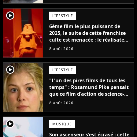
player2
LIFESTYLE
6ème film le plus puissant de
2025, la suite de cette franchise
culte est menacée : le réalisateur
claque la porte pour "différends
8 août 2026
créatifs"
player2
LIFESTYLE
"L'un des pires films de tous les
temps" : Rosamund Pike pensait
que ce film d'action de science-
fiction avec Dwayne Johnson
8 août 2026
mettrait fin à sa carrière
player2
MUSIQUE
Son ascenseur s'est écrasé : cette