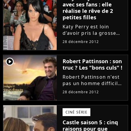
ils l'ont prouvé durant
avec ses fans : elle
leur passage à X Factor
réalise le rêve de 2
UK en...
petites filles
Katy Perry est loin
d'avoir pris la grosse
tête malgré le fait
28 décembre 2012
qu'elle soit une star
internationale. La
chanteuse de Wide
player2
Robert Pattinson : son
Awake et I Kissed A Girl
truc ? Les "bons culs" !
sait que si elle en est là
Robert Pattinson n'est
aujourd'hui,...
pas un homme difficile
en amour. Alors qu'il
28 décembre 2012
était encore en pleine
promotion de Twilight 4
partie 2, le beau brun a
CINÉ SÉRIE
révélé ce qu'il
Castle saison 5 : cinq
recherchait chez une
raisons pour que
fille....