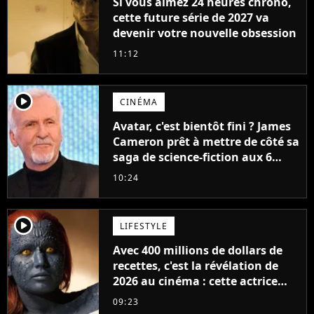
Si vous aimez 24 heures chrono,
cette future série de 2027 va
devenir votre nouvelle obsession
11:12
player2
CINÉMA
Avatar, c'est bientôt fini ? James
Cameron prêt à mettre de côté sa
saga de science-fiction aux 6
milliards de recettes
10:24
player2
LIFESTYLE
Avec 400 millions de dollars de
recettes, c'est la révélation de
2026 au cinéma : cette actrice
adorée prête à remplacer
09:23
Jennifer Lawrence chez Marvel