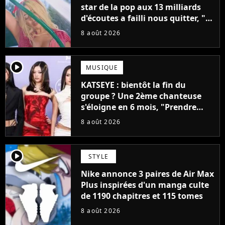
star de la pop aux 13 milliards
d'écoutes a failli nous quitter, "Je
pensais ne plus jamais chanter"
8 août 2026
player2
MUSIQUE
KATSEYE : bientôt la fin du
groupe ? Une 2ème chanteuse
s'éloigne en 6 mois, "Prendre
cette décision n’a pas été facile"
8 août 2026
player2
STYLE
Nike annonce 3 paires de Air Max
Plus inspirées d'un manga culte
de 1190 chapitres et 115 tomes
8 août 2026