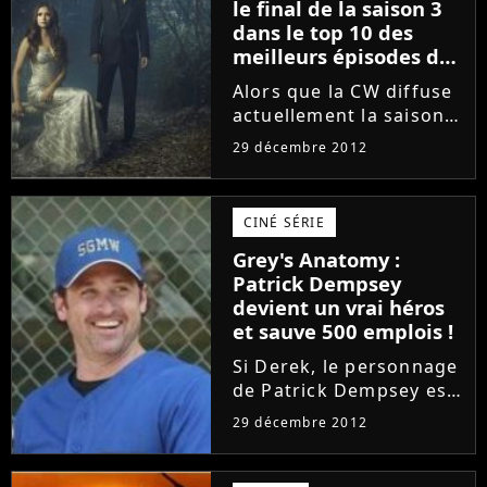
le final de la saison 3
les associations...
dans le top 10 des
meilleurs épisodes de
séries de 2012
Alors que la CW diffuse
actuellement la saison 4
de The Vampire Diaries,
29 décembre 2012
la série vient d'avoir
l'honneur de voir l'un
de ses épisodes classés
CINÉ SÉRIE
parmi les meilleurs de
Grey's Anatomy :
cette année 2012....
Patrick Dempsey
devient un vrai héros
et sauve 500 emplois !
Si Derek, le personnage
de Patrick Dempsey est
un médecin héroïque
29 décembre 2012
dans la série Grey's
Anatomy, c'est au tour
de l'acteur de devenir