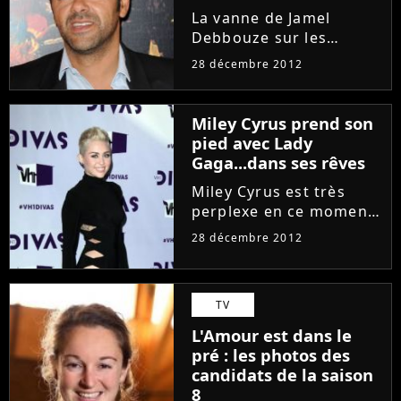
Montbéliard"
La vanne de Jamel
Debbouze sur les
"moches" de
28 décembre 2012
Montbéliard est-elle en
train de se transformer
en affaire d'Etat ? En
Miley Cyrus prend son
tout cas, la blague de
pied avec Lady
l'humoriste, lancée
Gaga...dans ses rêves
pendant son spectacle...
Miley Cyrus est très
perplexe en ce moment.
Elle n'arrête pas de
28 décembre 2012
faire le même rêve et
cela la perturbe
beaucoup. En effet, la
TV
punkette a avoué sur
Twitter qu'elle n'arrêtait
L'Amour est dans le
pas de...
pré : les photos des
candidats de la saison
8