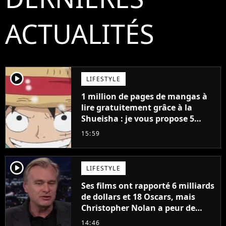
ACTUALITÉS
player2
LIFESTYLE
1 million de pages de mangas à
lire gratuitement grâce à la
Shueisha : je vous propose 5
mangas jamais sortis en France
15:59
à découvrir absolument
player2
LIFESTYLE
Ses films ont rapporté 6 milliards
de dollars et 18 Oscars, mais
Christopher Nolan a peur de
tourner un genre de films très
14:46