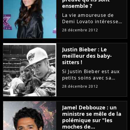
malgré tout,...
ensemble ?
La vie amoureuse de
Demi Lovato intéresse
beaucoup les médias,
28 décembre 2012
surtout depuis qu'elle a
été vue à plusieurs
reprises avec Wilmer
Justin Bieber : Le
Valderrama. La star de
meilleur des baby-
Give Your Heart A Break
sitters !
a beau...
Si Justin Bieber est aux
petits soins avec sa
chérie, Selena Gomez, il
28 décembre 2012
sait aussi s'occuper des
autres. Très proche de
son petit-frère et de sa
Jamel Debbouze : un
soeur, il a l'habitude de
ministre se mêle de la
passer du...
polémique sur "les
moches de