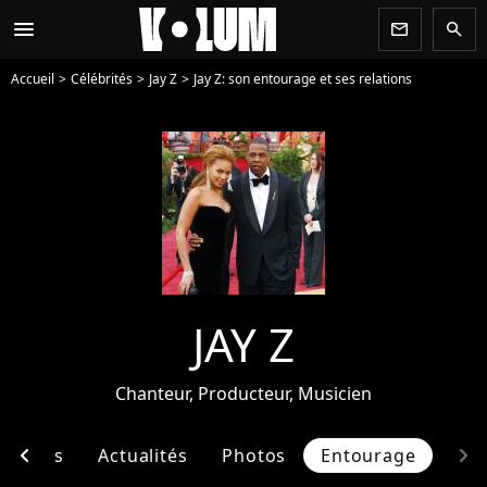
menu
newsletter
search
Accueil
Célébrités
Jay Z
Jay Z: son entourage et ses relations
JAY Z
Chanteur, Producteur, Musicien
chevron_left
chevron_right
Singles
Actualités
Photos
Entourage