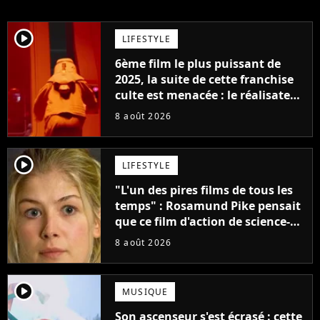
player2
LIFESTYLE
6ème film le plus puissant de
2025, la suite de cette franchise
culte est menacée : le réalisateur
claque la porte pour "différends
8 août 2026
créatifs"
player2
LIFESTYLE
"L'un des pires films de tous les
temps" : Rosamund Pike pensait
que ce film d'action de science-
fiction avec Dwayne Johnson
8 août 2026
mettrait fin à sa carrière
player2
MUSIQUE
Son ascenseur s'est écrasé : cette