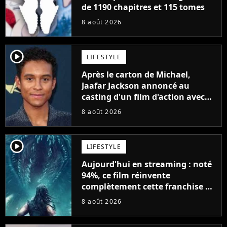
de 1190 chapitres et 115 tomes
8 août 2026
player2
LIFESTYLE
Après le carton de Michael,
Jaafar Jackson annoncé au
casting d'un film d'action avec
Will Smith
8 août 2026
player2
LIFESTYLE
Aujourd'hui en streaming : noté
94%, ce film réinvente
complètement cette franchise de
science-fiction vieille de 40 ans
8 août 2026