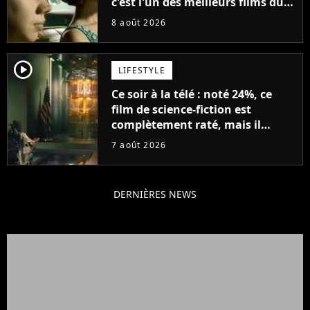
c'est l'un des meilleurs films du
21ème siècle
8 août 2026
player2
LIFESTYLE
Ce soir à la télé : noté 24%, ce
film de science-fiction est
complètement raté, mais il
aurait pu être encore pire à
7 août 2026
cause de son acteur
DERNIÈRES NEWS