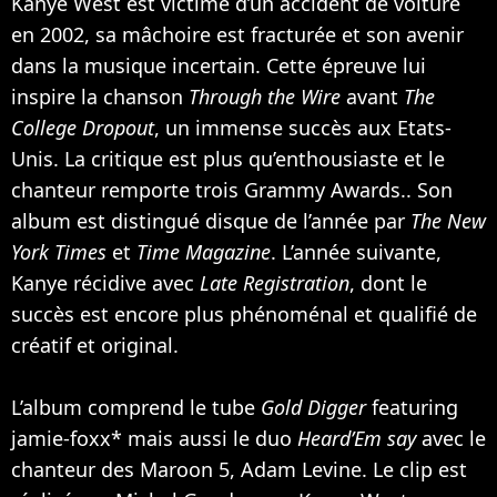
Kanye West est victime d’un accident de voiture
en 2002, sa mâchoire est fracturée et son avenir
dans la musique incertain. Cette épreuve lui
inspire la chanson
Through the Wire
avant
The
College Dropout
, un immense succès aux Etats-
Unis. La critique est plus qu’enthousiaste et le
chanteur remporte trois Grammy Awards.. Son
album est distingué disque de l’année par
The New
York Times
et
Time Magazine
. L’année suivante,
Kanye récidive avec
Late Registration
, dont le
succès est encore plus phénoménal et qualifié de
créatif et original.
L’album comprend le tube
Gold Digger
featuring
jamie-foxx* mais aussi le duo
Heard’Em say
avec le
chanteur des
Maroon 5
,
Adam Levine
. Le clip est