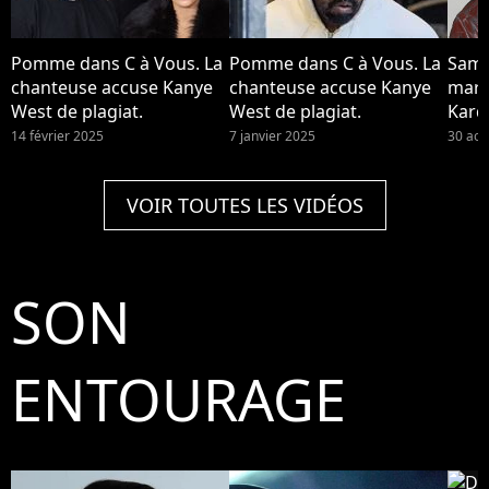
Pomme dans C à Vous. La
Pomme dans C à Vous. La
Sam 
chanteuse accuse Kanye
chanteuse accuse Kanye
mari
West de plagiat.
West de plagiat.
Kard
West
14 février 2025
7 janvier 2025
30 aoû
rappe
surp
VOIR TOUTES LES VIDÉOS
fella
fem
SON
ENTOURAGE