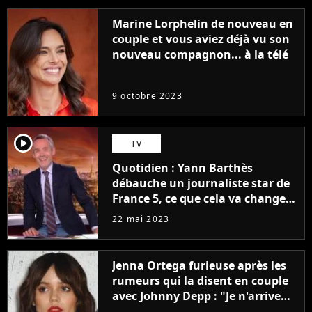
Marine Lorphelin de nouveau en
couple et vous aviez déjà vu son
nouveau compagnon... à la télé
9 octobre 2023
player2
TV
Quotidien : Yann Barthès
débauche un journaliste star de
France 5, ce que cela va changer
à la rentrée
22 mai 2023
Jenna Ortega furieuse après les
rumeurs qui la disent en couple
avec Johnny Depp : "Je n'arrive
même pas..."