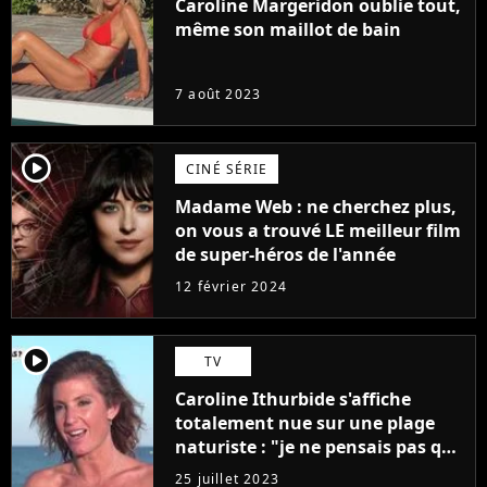
Caroline Margeridon oublie tout,
même son maillot de bain
7 août 2023
player2
CINÉ SÉRIE
Madame Web : ne cherchez plus,
on vous a trouvé LE meilleur film
de super-héros de l'année
12 février 2024
player2
TV
Caroline Ithurbide s'affiche
totalement nue sur une plage
naturiste : "je ne pensais pas que
j'arriverais à le faire..."
25 juillet 2023