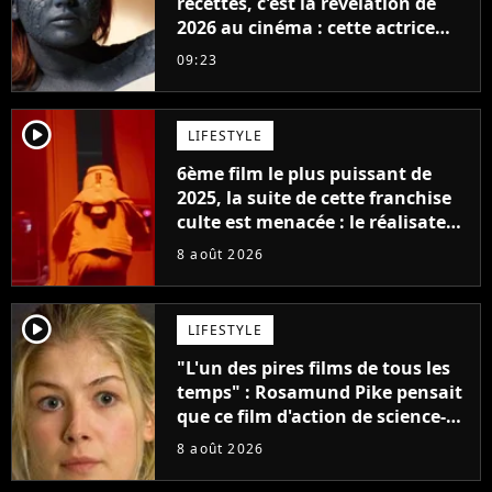
recettes, c'est la révélation de
2026 au cinéma : cette actrice
adorée prête à remplacer
09:23
Jennifer Lawrence chez Marvel
player2
LIFESTYLE
6ème film le plus puissant de
2025, la suite de cette franchise
culte est menacée : le réalisateur
claque la porte pour "différends
8 août 2026
créatifs"
player2
LIFESTYLE
"L'un des pires films de tous les
temps" : Rosamund Pike pensait
que ce film d'action de science-
fiction avec Dwayne Johnson
8 août 2026
mettrait fin à sa carrière