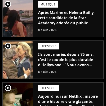
player2
MUSIQUE
Après Marine et Helena Bailly,
cette candidate de la Star
Academy adorée du public
annonce son premier album,
8 août 2026
"C'est tellement puissant"
player2
LIFESTYLE
Ils sont mariés depuis 75 ans,
c'est le couple le plus durable
d'Hollywood : "Nous avons
avancé jour après jour, et les
8 août 2026
jours se sont transformés en
décennies"
player2
LIFESTYLE
Aujourd'hui sur Netflix : inspiré
d'une histoire vraie glaçante,