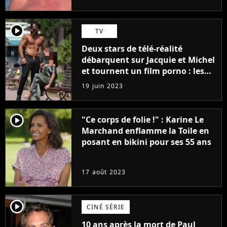
player2
TV
Deux stars de télé-réalité
débarquent sur Jacquie et Michel
et tournent un film porno : les
premières images du tournage
19 juin 2023
(exclu)
player2
"Ce corps de folie !" : Karine Le
Marchand enflamme la Toile en
posant en bikini pour ses 55 ans
17 août 2023
player2
CINÉ SÉRIE
10 ans après la mort de Paul