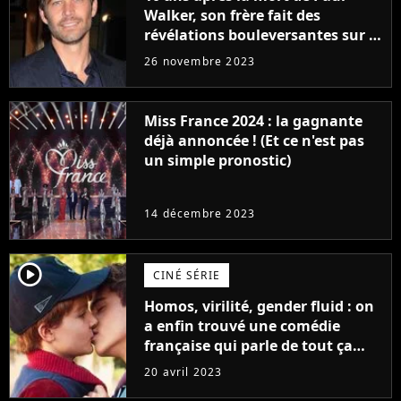
Walker, son frère fait des
révélations bouleversantes sur la
réaction des acteurs de Fast and
26 novembre 2023
Furious
Miss France 2024 : la gagnante
déjà annoncée ! (Et ce n'est pas
un simple pronostic)
14 décembre 2023
player2
CINÉ SÉRIE
Homos, virilité, gender fluid : on
a enfin trouvé une comédie
française qui parle de tout ça
sans être super ringarde
20 avril 2023