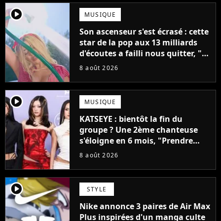
player2
MUSIQUE
Son ascenseur s'est écrasé : cette
star de la pop aux 13 milliards
d'écoutes a failli nous quitter, "Je
pensais ne plus jamais chanter"
8 août 2026
player2
MUSIQUE
KATSEYE : bientôt la fin du
groupe ? Une 2ème chanteuse
s'éloigne en 6 mois, "Prendre
cette décision n’a pas été facile"
8 août 2026
player2
STYLE
Nike annonce 3 paires de Air Max
Plus inspirées d'un manga culte