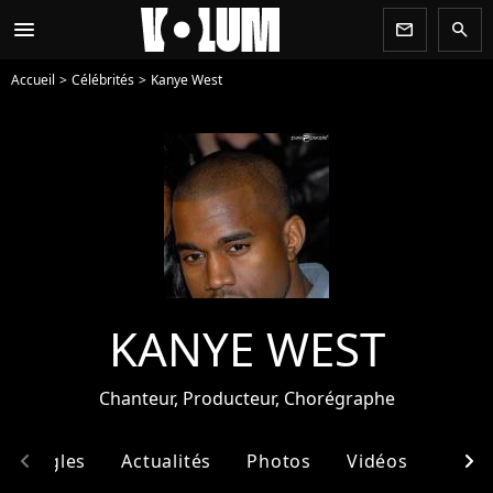
menu
newsletter
search
Accueil
Célébrités
Kanye West
KANYE WEST
Chanteur, Producteur, Chorégraphe
chevron_left
chevron_right
& Singles
Actualités
Photos
Vidéos
Ento