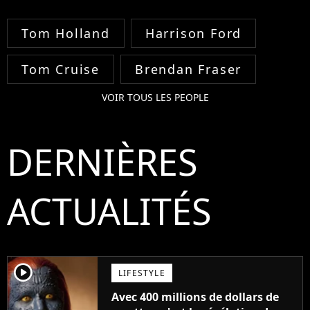
Tom Holland
Harrison Ford
Tom Cruise
Brendan Fraser
VOIR TOUS LES PEOPLE
DERNIÈRES
ACTUALITÉS
player2
LIFESTYLE
Avec 400 millions de dollars de