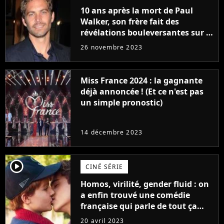
10 ans après la mort de Paul
Walker, son frère fait des
révélations bouleversantes sur la
réaction des acteurs de Fast and
26 novembre 2023
Furious
Miss France 2024 : la gagnante
déjà annoncée ! (Et ce n'est pas
un simple pronostic)
14 décembre 2023
player2
CINÉ SÉRIE
Homos, virilité, gender fluid : on
a enfin trouvé une comédie
française qui parle de tout ça
sans être super ringarde
20 avril 2023