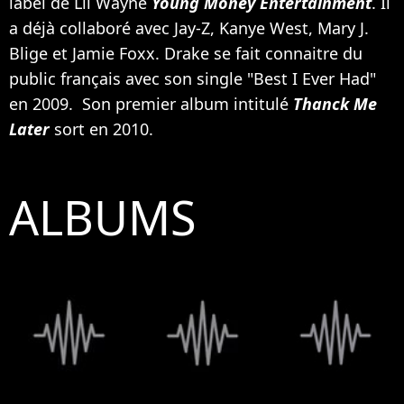
label de
Lil Wayne
Young Money Entertainment
. Il
a déjà collaboré avec
Jay-Z
,
Kanye West
,
Mary J.
Blige
et
Jamie Foxx
. Drake se fait connaitre du
public français avec son single "Best I Ever Had"
en 2009. Son premier album intitulé
Thanck Me
Later
sort en 2010.
ALBUMS