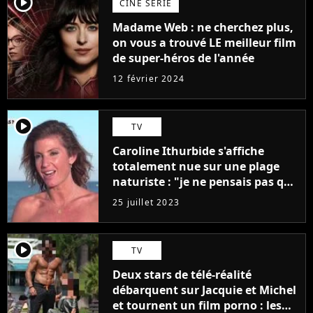
player2
CINÉ SÉRIE
Madame Web : ne cherchez plus,
on vous a trouvé LE meilleur film
de super-héros de l'année
12 février 2024
player2
TV
Caroline Ithurbide s'affiche
totalement nue sur une plage
naturiste : "je ne pensais pas que
j'arriverais à le faire..."
25 juillet 2023
player2
TV
Deux stars de télé-réalité
débarquent sur Jacquie et Michel
et tournent un film porno : les