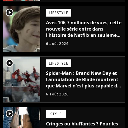
player2
LIFESTYLE
Avec 106,7 millions de vues, cette
nouvelle série entre dans
l'histoire de Netflix en seulement
48 jours
6 août 2026
player2
LIFESTYLE
Spider-Man : Brand New Day et
l'annulation de Blade montrent
que Marvel n'est plus capable de
faire quoi que ce soit de simple
6 août 2026
player2
STYLE
Cringes ou bluffantes ? Pour les