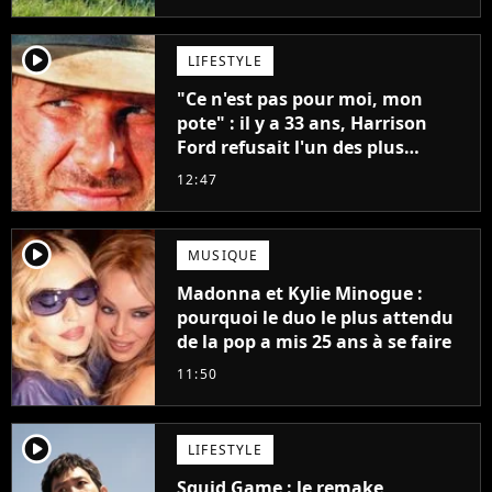
player2
LIFESTYLE
"Ce n'est pas pour moi, mon
pote" : il y a 33 ans, Harrison
Ford refusait l'un des plus
grands succès de tous les temps
12:47
player2
MUSIQUE
Madonna et Kylie Minogue :
pourquoi le duo le plus attendu
de la pop a mis 25 ans à se faire
11:50
player2
LIFESTYLE
Squid Game : le remake