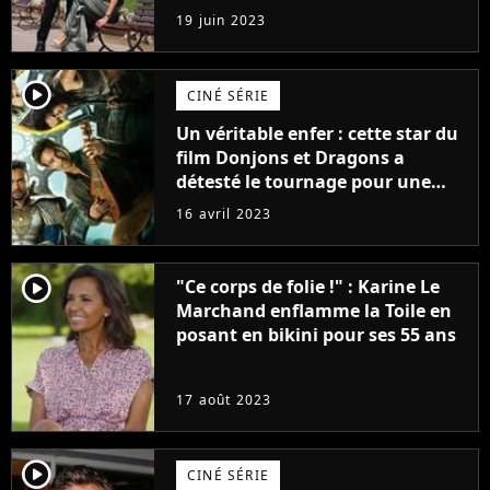
premières images du tournage
19 juin 2023
(exclu)
player2
CINÉ SÉRIE
Un véritable enfer : cette star du
film Donjons et Dragons a
détesté le tournage pour une
raison très spéciale
16 avril 2023
player2
"Ce corps de folie !" : Karine Le
Marchand enflamme la Toile en
posant en bikini pour ses 55 ans
17 août 2023
player2
CINÉ SÉRIE