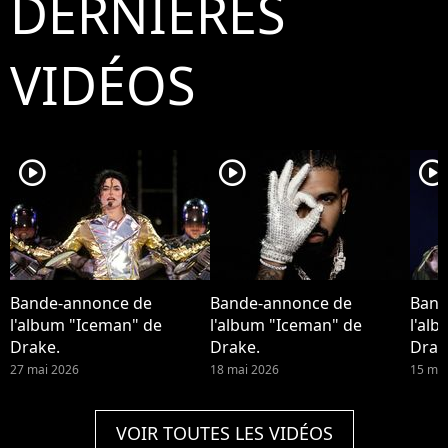
DERNIÈRES
VIDÉOS
player2
player2
player2
Bande-annonce de
Bande-annonce de
Band
l'album "Iceman" de
l'album "Iceman" de
l'al
Drake.
Drake.
Drak
27 mai 2026
18 mai 2026
15 mai
VOIR TOUTES LES VIDÉOS