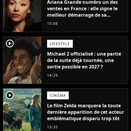
Ariana Grande numéro un des
ventes en France : elle signe le
meilleur démarrage de sa
carrière avec son album Petal
15:08
player2
LIFESTYLE
Michael 2 officialisé : une partie
de la suite déjà tournée, une
sortie possible en 2027 ?
14:29
player2
CINÉMA
Le film Zelda marquera la toute
dernière apparition de cet acteur
emblématique disparu trop tôt
13:35