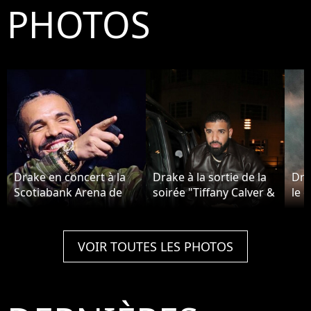
PHOTOS
Drake en concert à la
Drake à la sortie de la
Dra
Scotiabank Arena de
soirée "Tiffany Calver &
le c
Toronto.
Friends X YouTube
"Fr
Shorts" à Londres, le 13
Mem
septembre 2021.
Los
VOIR TOUTES LES PHOTOS
déc