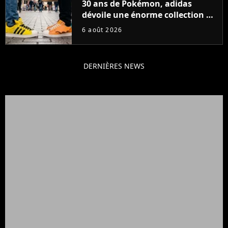
30 ans de Pokémon, adidas
dévoile une énorme collection de
sneakers et je ne sais pas quoi en
6 août 2026
penser
DERNIÈRES NEWS