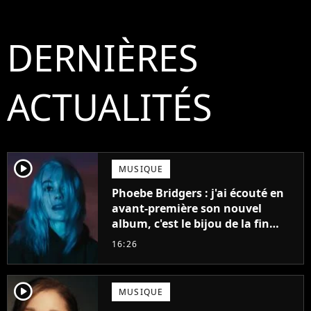
DERNIÈRES
ACTUALITÉS
player2
MUSIQUE
Phoebe Bridgers : j'ai écouté en
avant-première son nouvel
album, c'est le bijou de la fin
d'été
16:26
player2
MUSIQUE