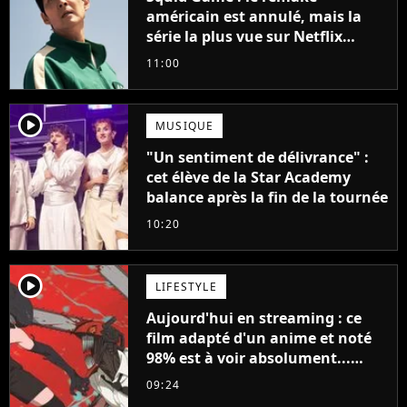
américain est annulé, mais la
série la plus vue sur Netflix
pourrait avoir une version
11:00
française
player2
MUSIQUE
"Un sentiment de délivrance" :
cet élève de la Star Academy
balance après la fin de la tournée
10:20
player2
LIFESTYLE
Aujourd'hui en streaming : ce
film adapté d'un anime et noté
98% est à voir absolument...
sinon vous ne comprendrez plus
09:24
la série