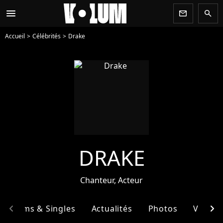
menu
newsletter
search
Accueil
Célébrités
Drake
DRAKE
Chanteur, Acteur
chevron_left
chevron_right
Albums & Singles
Actualités
Photos
Vidéos