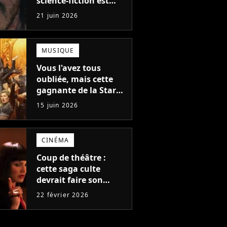
science-fiction est
officiellement le film
21 juin 2026
le plus sanglant de
tous les temps
MUSIQUE
Vous l'avez tous
oubliée, mais cette
gagnante de la Star
Academy est la plus
15 juin 2026
écoutée de l'histoire
de l'émission !
CINÉMA
Coup de théâtre :
cette saga culte
devrait faire son
grand retour après
22 février 2026
plus de 20 ans
d'absence, avec les
actrices originales !