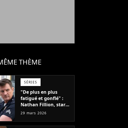
 MÊME THÈME
SÉRIES
"De plus en plus
fatigué et gonflé" :
Nathan Fillion, star
de The Rookie, a lutté
29 mars 2026
pendant 7 ans avec
un rôle qui le