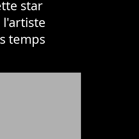
tte star
'artiste
es temps