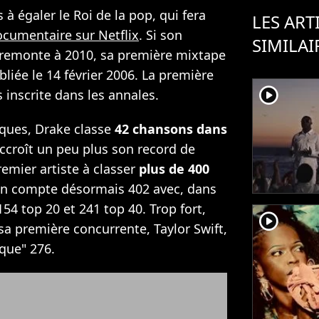
 à égaler le Roi de la pop, qui fera
LES ART
cumentaire sur Netflix
. Si son
SIMILAI
remonte à 2010, sa première mixtape
bliée le 14 février 2006. La première
player2
 inscrite dans les annales.
sques, Drake classe
42 chansons dans
ccroît un peu plus son record de
emier artiste à classer
plus de 400
 en compte désormais 402 avec, dans
 154 top 20 et 241 top 40. Trop fort,
player2
a première concurrente, Taylor Swift,
que" 276.