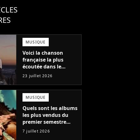
ICLES
RES
MUSIQUE
Voici la chanson
française la plus
écoutée dans le
monde en 2026, mais
23 juillet 2026
vous ne l'avez
probablement jamais
entendue
MUSIQUE
Quels sont les albums
les plus vendus du
premier semestre
2026 en France ? Voici
7 juillet 2026
le top 10 en exclu !