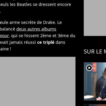
euls les Beatles se dressent encore
.
seule arme secrète de Drake. Le
 balancé
deux autres albums
onour
, qui se hissent 2ème et 3ème du
avait jamais réussi
ce triplé
dans
aine !
SUR LE
player2