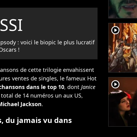
SSI
player2
ody : voici le biopic le plus lucratif
 Oscars !
ansons de cette trilogie envahissent
ures ventes de singles, le fameux Hot
player2
chansons dans le top 10
, dont
Janice
 total de 14 numéros un aux US,
Michael Jackson
.
, du jamais vu dans