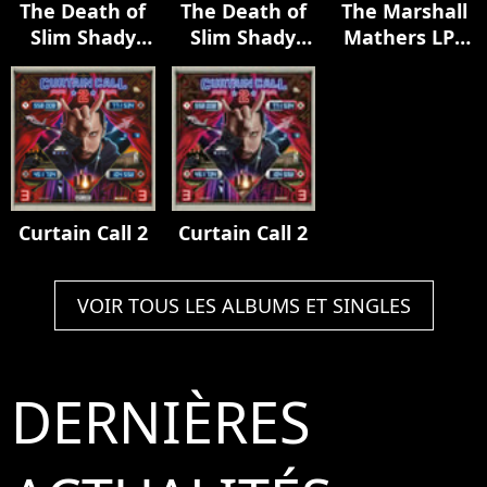
The Death of
The Death of
The Marshall
Slim Shady
Slim Shady
Mathers LP2
(Coup De
(Coup De
(Expanded
Grâce):
Grâce)
Edition)
Expanded
Mourner’s
Edition
Curtain Call 2
Curtain Call 2
VOIR TOUS LES ALBUMS ET SINGLES
DERNIÈRES