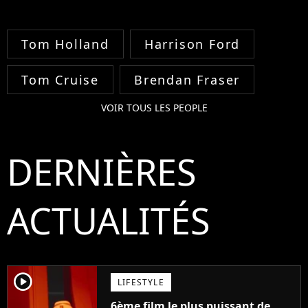
Tom Holland
Harrison Ford
Tom Cruise
Brendan Fraser
VOIR TOUS LES PEOPLE
DERNIÈRES
ACTUALITÉS
player2
LIFESTYLE
6ème film le plus puissant de