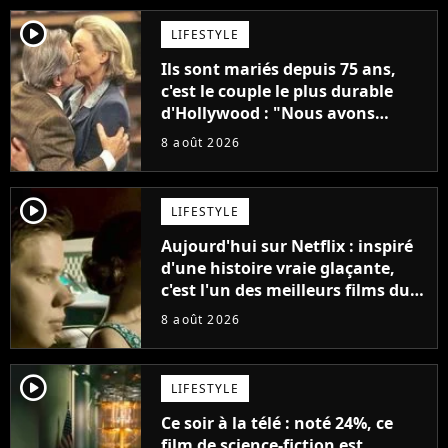
player2
LIFESTYLE
Ils sont mariés depuis 75 ans,
c'est le couple le plus durable
d'Hollywood : "Nous avons
avancé jour après jour, et les
8 août 2026
jours se sont transformés en
décennies"
player2
LIFESTYLE
Aujourd'hui sur Netflix : inspiré
d'une histoire vraie glaçante,
c'est l'un des meilleurs films du
21ème siècle
8 août 2026
player2
LIFESTYLE
Ce soir à la télé : noté 24%, ce
film de science-fiction est