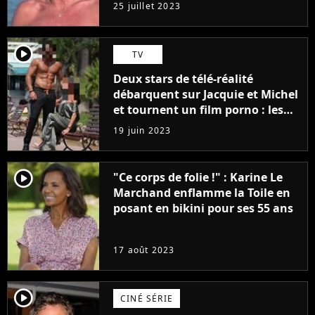
j'arriverais à le faire..."
25 juillet 2023
player2
TV
Deux stars de télé-réalité
débarquent sur Jacquie et Michel
et tournent un film porno : les
premières images du tournage
19 juin 2023
(exclu)
player2
"Ce corps de folie !" : Karine Le
Marchand enflamme la Toile en
posant en bikini pour ses 55 ans
17 août 2023
player2
CINÉ SÉRIE