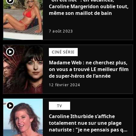
player2
Caroline Margeridon oublie tout,
même son maillot de bain
7 août 2023
player2
CINÉ SÉRIE
Madame Web : ne cherchez plus,
on vous a trouvé LE meilleur film
de super-héros de l'année
12 février 2024
player2
TV
Caroline Ithurbide s'affiche
totalement nue sur une plage
naturiste : "je ne pensais pas que