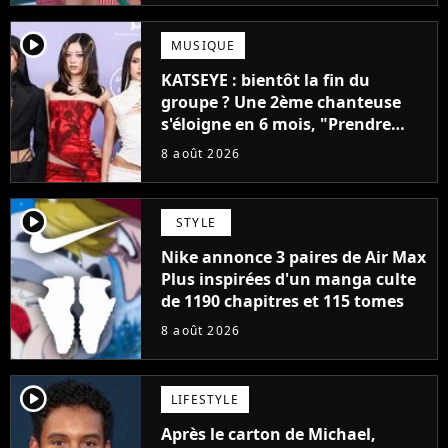
player2
MUSIQUE
KATSEYE : bientôt la fin du
groupe ? Une 2ème chanteuse
s'éloigne en 6 mois, "Prendre
cette décision n’a pas été facile"
8 août 2026
player2
STYLE
Nike annonce 3 paires de Air Max
Plus inspirées d'un manga culte
de 1190 chapitres et 115 tomes
8 août 2026
player2
LIFESTYLE
Après le carton de Michael,