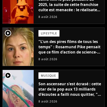
2025, la suite de cette franchise
culte est menacée : le réalisateur
claque la porte pour "différends
8 août 2026
créatifs"
player2
LIFESTYLE
"L'un des pires films de tous les
temps" : Rosamund Pike pensait
que ce film d'action de science-
fiction avec Dwayne Johnson
8 août 2026
mettrait fin à sa carrière
player2
MUSIQUE
Son ascenseur s'est écrasé : cette
star de la pop aux 13 milliards
d'écoutes a failli nous quitter, "Je
pensais ne plus jamais chanter"
8 août 2026