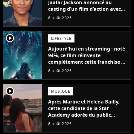
Jaafar Jackson annoncé au
casting d'un film d'action avec
Will Smith
8 août 2026
player2
LIFESTYLE
Aujourd'hui en streaming : noté
94%, ce film réinvente
complètement cette franchise de
science-fiction vieille de 40 ans
8 août 2026
player2
MUSIQUE
Après Marine et Helena Bailly,
cette candidate de la Star
Academy adorée du public
annonce son premier album,
8 août 2026
"C'est tellement puissant"