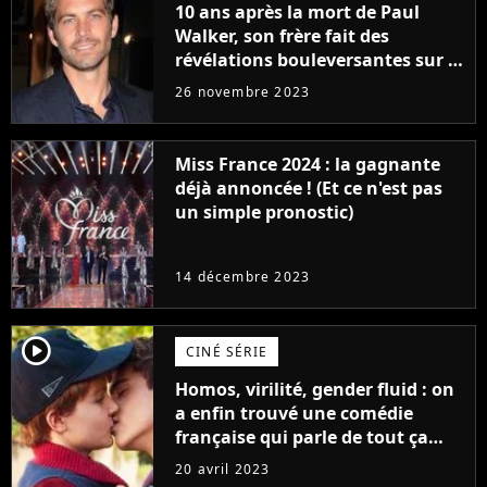
10 ans après la mort de Paul
Walker, son frère fait des
révélations bouleversantes sur la
réaction des acteurs de Fast and
26 novembre 2023
Furious
Miss France 2024 : la gagnante
déjà annoncée ! (Et ce n'est pas
un simple pronostic)
14 décembre 2023
player2
CINÉ SÉRIE
Homos, virilité, gender fluid : on
a enfin trouvé une comédie
française qui parle de tout ça
sans être super ringarde
20 avril 2023