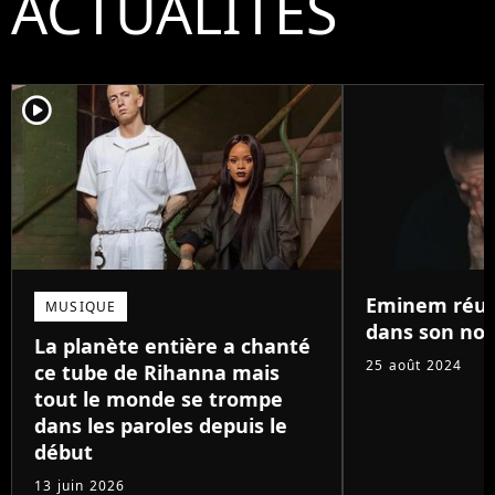
ACTUALITÉS
player2
Eminem réun
MUSIQUE
dans son nou
La planète entière a chanté
25 août 2024
ce tube de Rihanna mais
tout le monde se trompe
dans les paroles depuis le
début
13 juin 2026