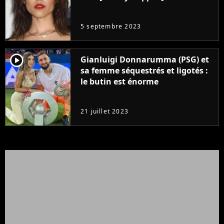
même pas..."
5 septembre 2023
player2
Gianluigi Donnarumma (PSG) et
sa femme séquestrés et ligotés :
le butin est énorme
21 juillet 2023