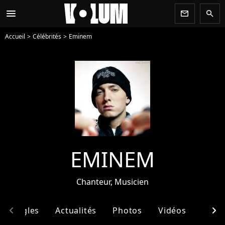
menu
newsletter
search
Accueil
Célébrités
Eminem
EMINEM
Chanteur, Musicien
chevron_left
chevron_right
& Singles
Actualités
Photos
Vidéos
Ento