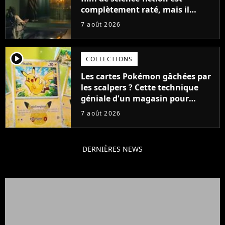
complètement raté, mais il
aurait pu être encore pire à
7 août 2026
cause de son acteur
player2
COLLECTIONS
Les cartes Pokémon gâchées par
les scalpers ? Cette technique
géniale d'un magasin pour
ruiner les revendeurs
7 août 2026
DERNIÈRES NEWS