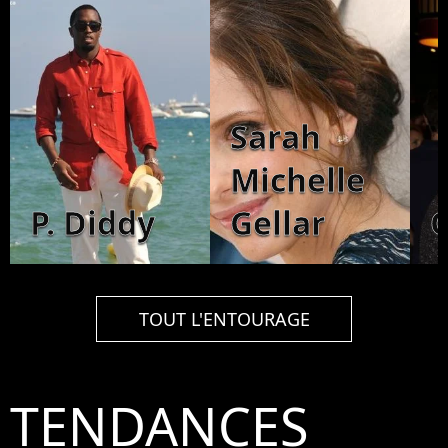
Sarah
Michelle
P. Diddy
Gellar
O
TOUT L'ENTOURAGE
TENDANCES