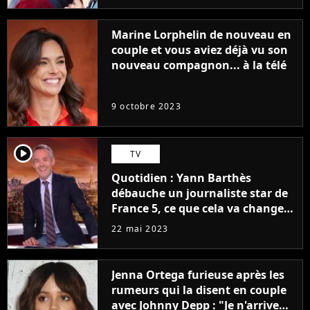
Marine Lorphelin de nouveau en
couple et vous aviez déjà vu son
nouveau compagnon... à la télé
9 octobre 2023
player2
TV
Quotidien : Yann Barthès
débauche un journaliste star de
France 5, ce que cela va changer
à la rentrée
22 mai 2023
Jenna Ortega furieuse après les
rumeurs qui la disent en couple
avec Johnny Depp : "Je n'arrive