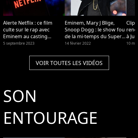
Alerte Netflix : ce film
Eminem, Mary J Blige,
Clip 
culte sur le rap avec
Snoop Dogg : le show fou
rend
Eminem au casting
de la mi-temps du Super
à Ju
débarque et c'est un vrai
Bowl 2022
5 septembre 2023
14 février 2022
10 ma
classique (qui a gagné un
Oscar)
VOIR TOUTES LES VIDÉOS
SON
ENTOURAGE