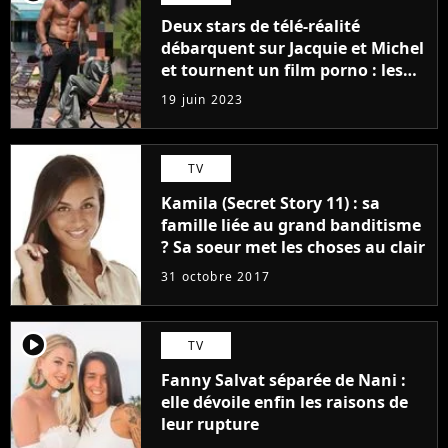
Deux stars de télé-réalité
débarquent sur Jacquie et Michel
et tournent un film porno : les
premières images du tournage
19 juin 2023
(exclu)
TV
Kamila (Secret Story 11) : sa
famille liée au grand banditisme
? Sa soeur met les choses au clair
31 octobre 2017
player2
TV
Fanny Salvat séparée de Nani :
elle dévoile enfin les raisons de
leur rupture