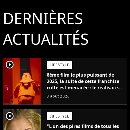
DERNIÈRES
ACTUALITÉS
player2
LIFESTYLE
6ème film le plus puissant de
2025, la suite de cette franchise
culte est menacée : le réalisateur
claque la porte pour "différends
8 août 2026
créatifs"
player2
LIFESTYLE
"L'un des pires films de tous les