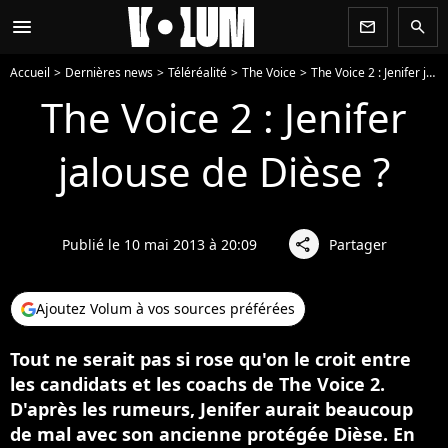
menu
newsletter
search
Accueil
Dernières news
Téléréalité
The Voice
The Voice 2 : Jenifer jalouse de Dièse ?
The Voice 2 : Jenifer
jalouse de Dièse ?
Publié le 10 mai 2013 à 20:09
Partager
share
Ajoutez Volum à vos sources préférées
Tout ne serait pas si rose qu'on le croit entre
les candidats et les coachs de The Voice 2.
D'après les rumeurs, Jenifer aurait beaucoup
de mal avec son ancienne protégée Dièse. En