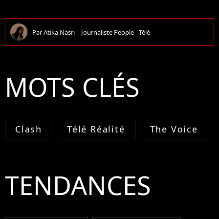
Par
Atika Nasri
|
Journaliste People - Télé
MOTS CLÉS
Clash
Télé Réalité
The Voice
TENDANCES