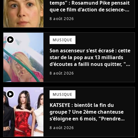
temps" : Rosamund Pike pensait
que ce film d'action de science-
fiction avec Dwayne Johnson
8 août 2026
mettrait fin à sa carrière
player2
MUSIQUE
Son ascenseur s'est écrasé : cette
star de la pop aux 13 milliards
d'écoutes a failli nous quitter, "Je
pensais ne plus jamais chanter"
8 août 2026
player2
MUSIQUE
KATSEYE : bientôt la fin du
groupe ? Une 2ème chanteuse
s'éloigne en 6 mois, "Prendre
cette décision n’a pas été facile"
8 août 2026