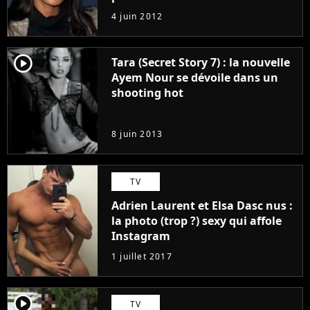
4 juin 2012
player2
Tara (Secret Story 7) : la nouvelle
Ayem Nour se dévoile dans un
shooting hot
8 juin 2013
TV
Adrien Laurent et Elsa Dasc nus :
la photo (trop ?) sexy qui affole
Instagram
1 juillet 2017
player2
TV