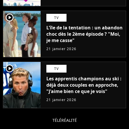
player2
TV
L'île de la tentation : un abandon
choc dès le 2ème épisode ? "Moi,
je me casse"
21 janvier 2026
player2
TV
Les apprentis champions au ski :
déjà deux couples en approche,
"J'aime bien ce que je vois"
21 janvier 2026
TÉLÉRÉALITÉ