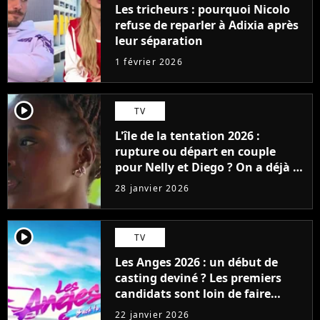
Les tricheurs : pourquoi Nicolo
refuse de reparler à Adixia après
leur séparation
1 février 2026
player2
TV
L'île de la tentation 2026 :
rupture ou départ en couple
pour Nelly et Diego ? On a déjà la
réponse avec une surprise de
28 janvier 2026
dernière minute
player2
TV
Les Anges 2026 : un début de
casting deviné ? Les premiers
candidats sont loin de faire
l'unanimité
22 janvier 2026