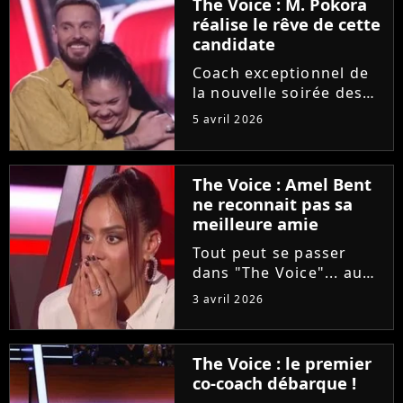
The Voice : M. Pokora
réalise le rêve de cette
candidate
Coach exceptionnel de
la nouvelle soirée des
auditions à l'aveugle de
5 avril 2026
"The Voice", M. Pokora
a accepté de partager
un moment privilégié
The Voice : Amel Bent
avec une candidate
ne reconnait pas sa
"fan" depuis sa plus
meilleure amie
tendre...
Tout peut se passer
dans "The Voice"... au
grand dam d'Amel Bent
3 avril 2026
! Samedi soir, la
chanteuse ne va pas
reconnaître la voix de
The Voice : le premier
sa meilleure amie, qui
co-coach débarque !
est pourtant sa