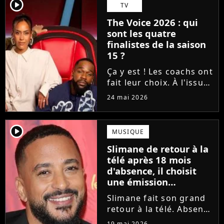
Tessa B. et CJM'S s'est
player2
TV
imposé sur la finish line
The Voice 2026 : qui
grâce aux votes du...
sont les quatre
finalistes de la saison
15 ?
Ça y est ! Les coachs ont
fait leur choix. À l'issue
d'une demi-finale
24 mai 2026
rythmée par des duos
exceptionnels et des
moments forts, Amel
player2
MUSIQUE
Bent, Tayc, Lara Fabian
Slimane de retour à la
et Florent Pagny ont
télé après 18 mois
désigné...
d'absence, il choisit
une émission
symbolique
Slimane fait son grand
retour à la télé. Absent
des écrans et des ondes
19 mai 2026