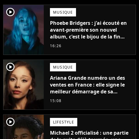
player2
MUSIQUE
Phoebe Bridgers : j'ai écouté en
avant-première son nouvel
album, c'est le bijou de la fin
d'été
16:26
player2
MUSIQUE
Ariana Grande numéro un des
ventes en France : elle signe le
meilleur démarrage de sa
carrière avec son album Petal
15:08
player2
LIFESTYLE
Michael 2 officialisé : une partie