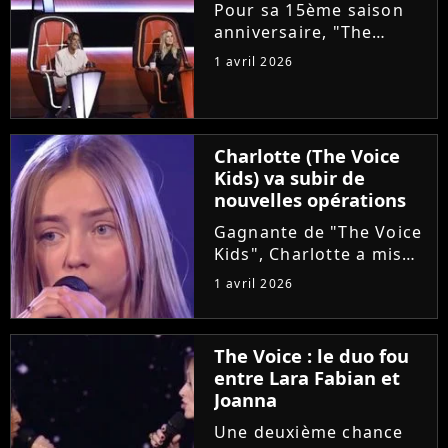
choriste. Regardez...
Pour sa 15ème saison
anniversaire, "The
Voice" met les petits
1 avril 2026
plats dans les grands.
Ce samedi, le plateau
accueillera un coach
supplémentaire pour ce
Charlotte (The Voice
qui est annoncé comme
Kids) va subir de
"une première...
nouvelles opérations
Gagnante de "The Voice
Kids", Charlotte a mis
en lumière son combat
1 avril 2026
contre un cancer
infantile. Alors qu'elle
démarre une tournée
The Voice : le duo fou
avec l'association The
entre Lara Fabian et
Kids Harmony, la
Joanna
chanteuse...
Une deuxième chance