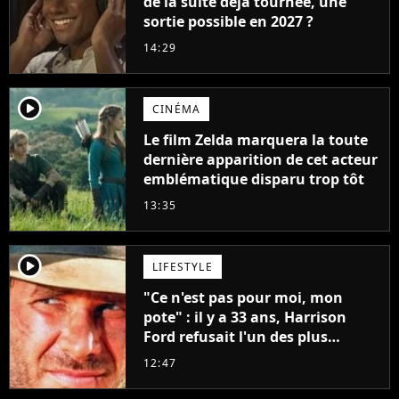
de la suite déjà tournée, une
sortie possible en 2027 ?
14:29
player2
CINÉMA
Le film Zelda marquera la toute
dernière apparition de cet acteur
emblématique disparu trop tôt
13:35
player2
LIFESTYLE
"Ce n'est pas pour moi, mon
pote" : il y a 33 ans, Harrison
Ford refusait l'un des plus
grands succès de tous les temps
12:47