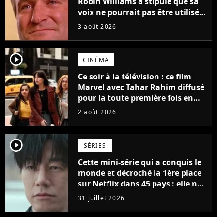
Robin Williams a stipulé que sa
voix ne pourrait pas être utilisée
avant 2039, pourtant Disney
3 août 2026
possède des enregistrements
inédits
player2
CINÉMA
Ce soir à la télévision : ce film
Marvel avec Tahar Rahim diffusé
pour la toute première fois en
France
2 août 2026
player2
SÉRIES
Cette mini-série qui a conquis le
monde et décroché la 1ère place
sur Netflix dans 45 pays : elle ne
compte que 10 épisodes et c'est
31 juillet 2026
un phénomène mondial