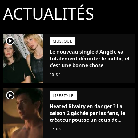
ACTUALITÉS
player2
MUSIQUE
Le nouveau single d'Angèle va
totalement dérouter le public, et
c'est une bonne chose
18:04
player2
LIFESTYLE
Heated Rivalry en danger ? La
saison 2 gâchée par les fans, le
créateur pousse un coup de
gueule
17:08