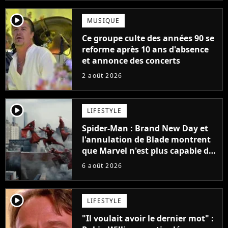
player2
MUSIQUE
Ce groupe culte des années 90 se
reforme après 10 ans d'absence
et annonce des concerts
2 août 2026
player2
LIFESTYLE
Spider-Man : Brand New Day et
l'annulation de Blade montrent
que Marvel n'est plus capable de
faire quoi que ce soit de simple
6 août 2026
player2
LIFESTYLE
"Il voulait avoir le dernier mot" :