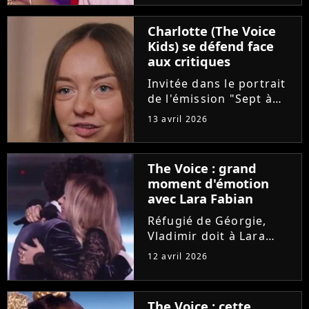
"Pourquoi tu restes"
d'Amel Bent. Un
Charlotte (The Voice
moment chargé en
Kids) se défend face
émotion qui n'a
aux critiques
néanmoins pas fait se
retourner...
Invitée dans le portrait
de l'émission "Sept à
Huit", Charlotte est
13 avril 2026
revenue sur son cancer
diagnostiqué à l'âge de
8 ans. La maladie et les
The Voice : grand
opérations de la
moment d'émotion
dernière gagnante de
avec Lara Fabian
"The...
Réfugié de Géorgie,
Vladimir doit à Lara
Fabian son
12 avril 2026
apprentissage du
français et sa vocation
de chanteur. Sur le
The Voice : cette