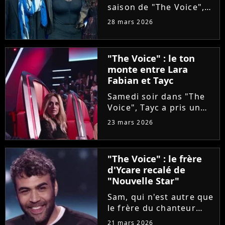
saison de "The Voice",
Olympe se livre à coeur
28 mars 2026
ouvert. Sur Instagram,
le chanteur révèle que
sa carrière a été
"The Voice" : le ton
sabotée par une
monte entre Lara
personne malveillante
Fabian et Tayc
qui a...
Samedi soir dans "The
Voice", Tayc a pris un
malin plaisir à bloquer
23 mars 2026
Lara Fabian, intéressée
par une artiste d'origine
italienne, tout comme
"The Voice" : le frère
elle. Agacée, la
d'Ycare recalé de
chanteuse a réglé ses...
"Nouvelle Star"
Sam, qui n'est autre que
le frère du chanteur
Ycare, a rejoint
21 mars 2026