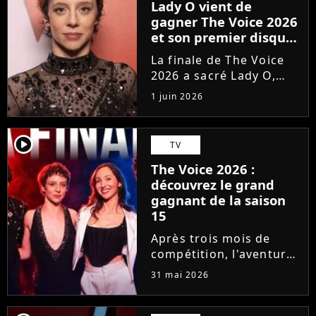
Lady O vient de
gagner The Voice 2026
et son premier disque
est déjà disponible
La finale de The Voice
2026 a sacré Lady O,
talent de Florent Pagny
1 juin 2026
qui s'est imposée dans
le coeur du public grâce
à son timbre envoûtant.
player2
TV
À seulement 18 ans, la
The Voice 2026 :
jeune artiste suisse...
découvrez le grand
gagnant de la saison
15
Après trois mois de
compétition, l'aventure
The Voice 2026 a pris
31 mai 2026
fin. En direct sur TF1,
qui de Lady O, Hugo,