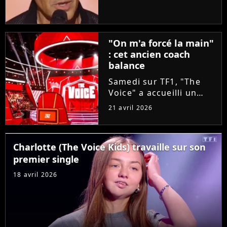
taille aux coachs en se
glissant dans la peau
d'un candidat. A-t-il
réussi à convaincre Lara
"On m'a forcé la main"
Fabian, Florent Pagny,...
: cet ancien coach
balance
Samedi sur TF1, "The
Voice" a accueilli un
invité exceptionnel pour
21 avril 2026
épauler Lara Fabian :
Louis Bertignac ! Coach
emblématique des deux
Charlotte (The Voice Kids) travaille sur son
premières saisons, le
premier single
rockeur avait
pourtant...
18 avril 2026