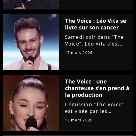
l'aventure "The Voice"
grâce à Florent Pagny
lors de la deuxième
The Voice : Léo Vita se
soirée des auditions à
livre sur son cancer
l'aveugle. Une revanche
pour...
Samedi soir dans "The
Voice", Léo Vita s'est
présenté aux auditions
17 mars 2026
à l'aveugle. Avec son
interprétation du titre
"Animaux fragiles" de
Ycare et Zaz, le jeune
The Voice : une
talent de 25 ans a su...
chanteuse s'en prend à
la production
L'émission "The Voice"
est visée par les
critiques de la
16 mars 2026
chanteuse Mathilda, qui
dénonce l'utilisation