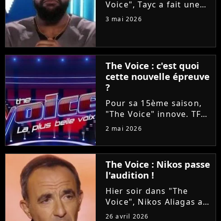
Voice", Tayc a fait une
proposition en or à
3 mai 2026
Tessa B et Mounir lors
des Battles : les laisser
enregistrer un duo sur
son nouvel album
The Voice : c'est quoi
"Joÿa". Et le chanteur a
cette nouvelle épreuve
tenu...
?
Pour sa 15ème saison,
"The Voice" innove. TF1
va proposer ce soir aux
2 mai 2026
téléspectateurs
d'assister à deux
épreuves en une : les
The Voice : Nikos passe
Qualifications et les
l'audition !
Battles. On vous
explique tout !
Hier soir dans "The
Voice", Nikos Aliagas a
réservé une surprise de
26 avril 2026