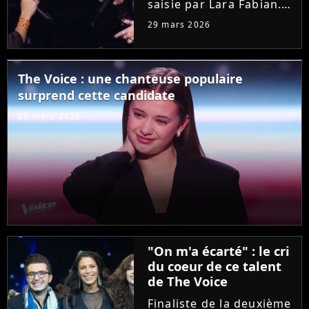
saisie par Lara Fabian.
Hier soir dans "The
29 mars 2026
Voice", l'audition de
Joanna, ancienne demi-
finaliste de la "Star
The Voice : une chanteuse populaire
Academy", a bouleversé
surprend cette candidate
la coach. Elle n'a pas
résisté...
28 mars 2026
"On m'a écarté" : le cri
du coeur de ce talent
de The Voice
Finaliste de la deuxième