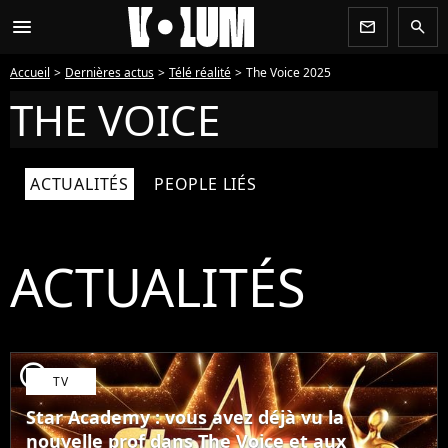
menu
newsletter
search
Accueil
Dernières actus
Télé réalité
The Voice 2025
THE VOICE
ACTUALITÉS
PEOPLE LIÉS
ACTUALITÉS
player2
TV
Star Academy : vous avez déjà vu la
nouvelle prof dans The Voice et aux