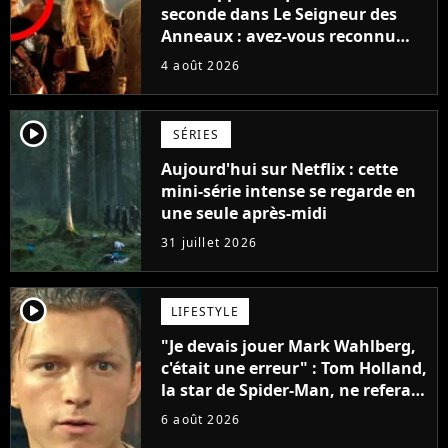
seconde dans Le Seigneur des
Anneaux : avez-vous reconnu
cette légende du cinéma dans la
4 août 2026
saga ?
player2
SÉRIES
Aujourd'hui sur Netflix : cette
mini-série intense se regarde en
une seule après-midi
31 juillet 2026
player2
LIFESTYLE
"Je devais jouer Mark Wahlberg,
c'était une erreur" : Tom Holland,
la star de Spider-Man, ne referait
pas ce blockbuster
6 août 2026