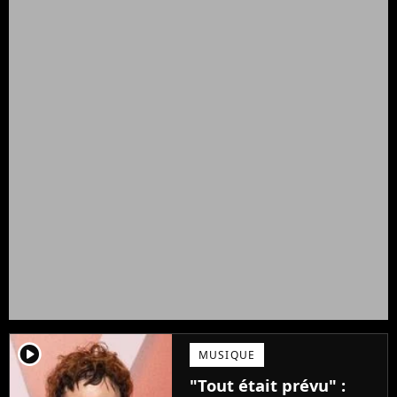
player2
MUSIQUE
"Tout était prévu" :