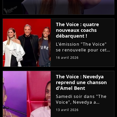
The Voice : quatre
nouveaux coachs
débarquent !
L'émission "The Voice"
se renouvelle pour cette
saison 15. Alors que les
16 avril 2026
auditions à l'aveugle
arrivent à leur terme, la
production ajoute une
The Voice : Nevedya
étape avant les Battles :
reprend une chanson
les Qualifications....
d'Amel Bent
Samedi soir dans "The
Voice", Nevedya a
proposé une version
13 avril 2026
piano-voix du titre