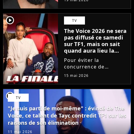
depuis 18 mois en
raison des accusations
portées contre lui, le
player2
TV
chanteur a choisi une
The Voice 2026 ne sera
émission hautement
pas diffusé ce samedi
symbolique...
sur TF1, mais on sait
quand aura lieu la
grande finale
Pour éviter la
concurrence de
l'Eurovision sur France
15 mai 2026
2, TF1 bouscule sa grille
des programmes. Le
prochain épisode de
player2
TV
The Voice, consacré aux
Performances, est
"Je suis parti de moi-même" : évincé de The
avancé d'un jour. La...
Voice, ce talent de Tayc contredit TF1 sur les
raisons de son élimination
11 mai 2026