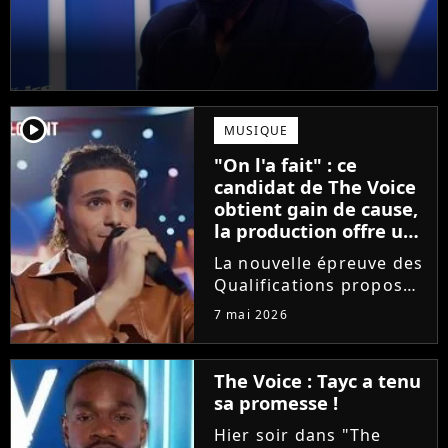
player2
MUSIQUE
"On l'a fait" : ce
candidat de The Voice
obtient gain de cause,
la production offre une
compensation à tous
La nouvelle épreuve des
les talents
Qualifications proposée
dans The Voice est loin
7 mai 2026
de faire l'unanimité.
Furieux d'avoir vu sa
prestation être
The Voice : Tayc a tenu
raccourcie au montage,
sa promesse !
Yanis Si Ah est monté
Hier soir dans "The
au...