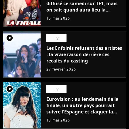
diffusé ce samedi sur TF1, mais
on sait quand aura lieu la
grande finale
15 mai 2026
player2
TV
Les Enfoirés refusent des artistes
: la vraie raison derrière ces
recalés du casting
27 février 2026
player2
TV
Eurovision : au lendemain de la
finale, un autre pays pourrait
suivre l'Espagne et claquer la
porte
18 mai 2026