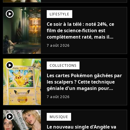
player2
LIFESTYLE
Ce soir à la télé : noté 24%, ce
film de science-fiction est
complètement raté, mais il
aurait pu être encore pire à
7 août 2026
cause de son acteur
player2
COLLECTIONS
Les cartes Pokémon gâchées par
les scalpers ? Cette technique
géniale d'un magasin pour
ruiner les revendeurs
7 août 2026
player2
MUSIQUE
Le nouveau single d'Angèle va