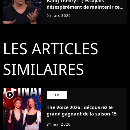
Bang Theory : "J'essayais
désespérément de maintenir ce
groupe soudé, et nous nous
5 mars 2026
aimions tous vraiment, mais ça
a duré douze ans"
LES ARTICLES
SIMILAIRES
player2
TV
The Voice 2026 : découvrez le
grand gagnant de la saison 15
31 mai 2026