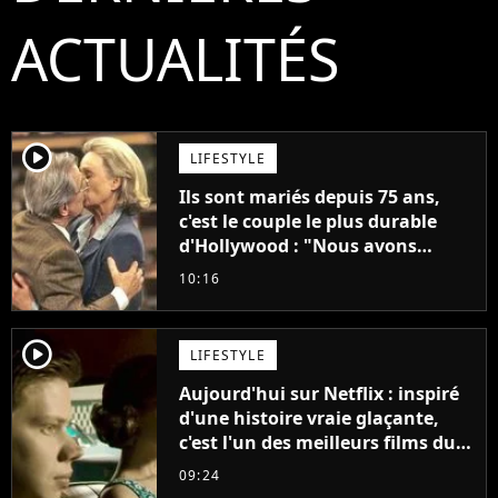
ACTUALITÉS
player2
LIFESTYLE
Ils sont mariés depuis 75 ans,
c'est le couple le plus durable
d'Hollywood : "Nous avons
avancé jour après jour, et les
10:16
jours se sont transformés en
décennies"
player2
LIFESTYLE
Aujourd'hui sur Netflix : inspiré
d'une histoire vraie glaçante,
c'est l'un des meilleurs films du
21ème siècle
09:24