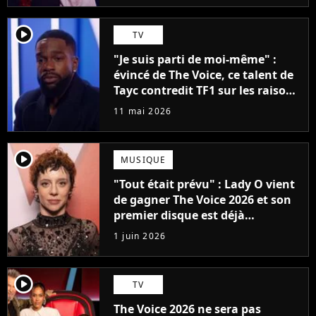
player2
TV
"Je suis parti de moi-même" :
évincé de The Voice, ce talent de
Tayc contredit TF1 sur les raisons
de son élimination
11 mai 2026
player2
MUSIQUE
"Tout était prévu" : Lady O vient
de gagner The Voice 2026 et son
premier disque est déjà
disponible
1 juin 2026
player2
TV
The Voice 2026 ne sera pas