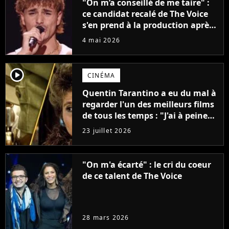
"On m’a conseillé de me taire" :
ce candidat recalé de The Voice
s'en prend à la production après
la diffusion du dernier épisode
4 mai 2026
player2
CINÉMA
Quentin Tarantino a eu du mal à
regarder l'un des meilleurs films
de tous les temps : "J'ai à peine
réussi à aller jusqu'au générique
23 juillet 2026
de fin"
"On m'a écarté" : le cri du coeur
de ce talent de The Voice
28 mars 2026