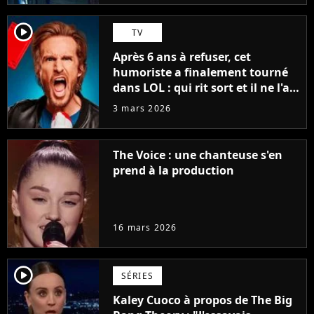
player2
TV
Après 6 ans à refuser, cet
humoriste a finalement tourné
dans LOL : qui rit sort et il ne l'a
pas fait pour l'argent, "J'ai
3 mars 2026
toujours dit..."
The Voice : une chanteuse s'en
prend à la production
16 mars 2026
player2
SÉRIES
Kaley Cuoco à propos de The Big