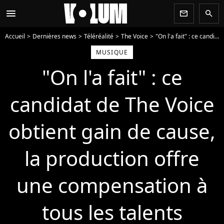
menu
newsletter
search
Accueil
Dernières news
Téléréalité
The Voice
"On l'a fait" : ce candidat de The Voice obtient gain de cause, la production offre une compensation à tous les talents
MUSIQUE
"On l'a fait" : ce
candidat de The Voice
obtient gain de cause,
la production offre
une compensation à
tous les talents