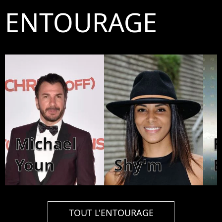
ENTOURAGE
Michael
F
Youn
Shy'm
TOUT L'ENTOURAGE