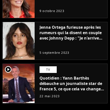
9 octobre 2023
Jenna Ortega furieuse après les
rumeurs qui la disent en couple
avec Johnny Depp : "Je n'arrive
même pas..."
5 septembre 2023
player2
TV
Quotidien : Yann Barthès
débauche un journaliste star de
France 5, ce que cela va changer
à la rentrée
22 mai 2023