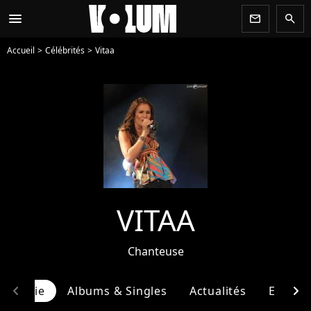
menu
newsletter
search
Accueil
Célébrités
Vitaa
VITAA
Chanteuse
chevron_left
chevron_right
ographie
Albums & Singles
Actualités
Entour