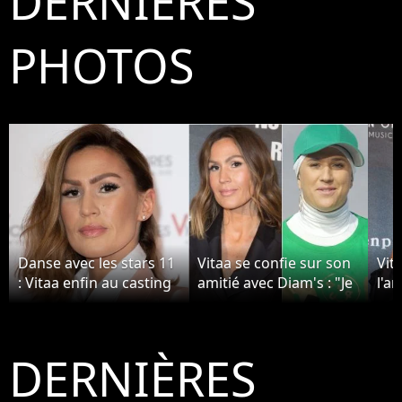
DERNIÈRES
PHOTOS
Danse avec les stars 11
Vitaa se confie sur son
Vit
: Vitaa enfin au casting
amitié avec Diam's : "Je
l'a
? Pourquoi ça n'arrivera
l'ai vue beaucoup
con
jamais
souffrir"
à c
DERNIÈRES