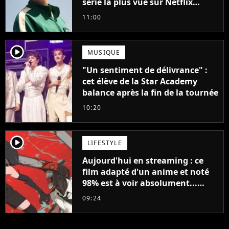
série la plus vue sur Netflix
pourrait avoir une version
11:00
française
player2
MUSIQUE
"Un sentiment de délivrance" :
cet élève de la Star Academy
balance après la fin de la tournée
10:20
player2
LIFESTYLE
Aujourd'hui en streaming : ce
film adapté d'un anime et noté
98% est à voir absolument...
sinon vous ne comprendrez plus
09:24
la série