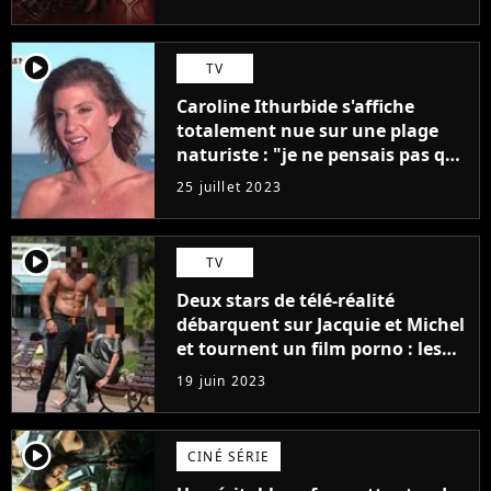
player2
TV
Caroline Ithurbide s'affiche
totalement nue sur une plage
naturiste : "je ne pensais pas que
j'arriverais à le faire..."
25 juillet 2023
player2
TV
Deux stars de télé-réalité
débarquent sur Jacquie et Michel
et tournent un film porno : les
premières images du tournage
19 juin 2023
(exclu)
player2
CINÉ SÉRIE