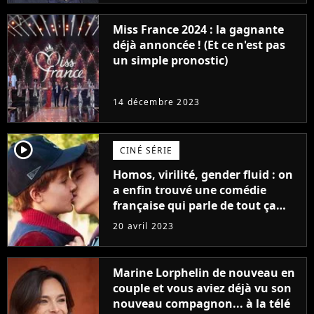
Miss France 2024 : la gagnante
déjà annoncée ! (Et ce n'est pas
un simple pronostic)
14 décembre 2023
player2
CINÉ SÉRIE
Homos, virilité, gender fluid : on
a enfin trouvé une comédie
française qui parle de tout ça
sans être super ringarde
20 avril 2023
Marine Lorphelin de nouveau en
couple et vous aviez déjà vu son
nouveau compagnon... à la télé