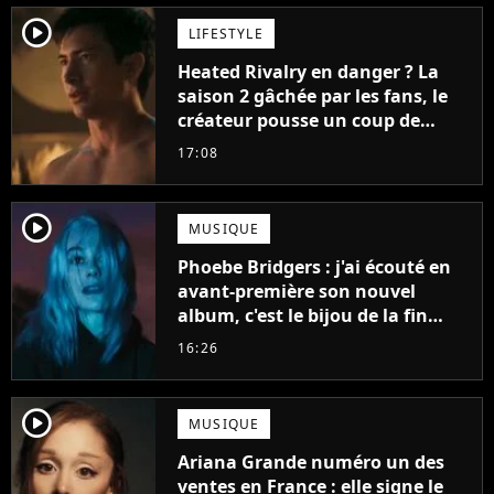
player2
LIFESTYLE
Heated Rivalry en danger ? La
saison 2 gâchée par les fans, le
créateur pousse un coup de
gueule
17:08
player2
MUSIQUE
Phoebe Bridgers : j'ai écouté en
avant-première son nouvel
album, c'est le bijou de la fin
d'été
16:26
player2
MUSIQUE
Ariana Grande numéro un des
ventes en France : elle signe le