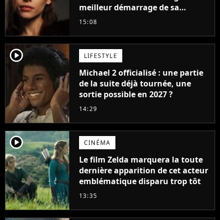
meilleur démarrage de sa
carrière avec son album Petal
15:08
player2
LIFESTYLE
Michael 2 officialisé : une partie
de la suite déjà tournée, une
sortie possible en 2027 ?
14:29
player2
CINÉMA
Le film Zelda marquera la toute
dernière apparition de cet acteur
emblématique disparu trop tôt
13:35