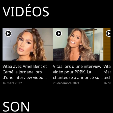
VIDÉOS
player2
player2
player2
Vitaa avec Amel Bent et
Vitaa lors d'une interview
Vitaa
Camélia Jordana lors
vidéo pour PRBK. La
résea
d'une interview vidéo
chanteuse a annoncé sur
techn
pour PRBK. Vitaa maman :
Instagram être enceinte
"dév
16 mars 2022
20 décembre 2021
16 dé
la chanteuse a accouché
de son troisième enfant.
de son troisième enfant,
elle annonce la naissance
SON
du bébé.