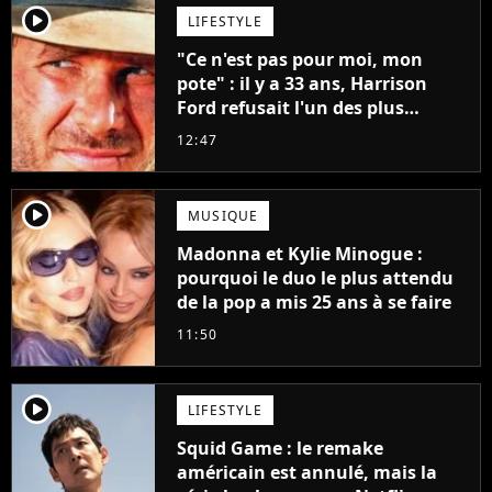
player2
LIFESTYLE
"Ce n'est pas pour moi, mon
pote" : il y a 33 ans, Harrison
Ford refusait l'un des plus
grands succès de tous les temps
12:47
player2
MUSIQUE
Madonna et Kylie Minogue :
pourquoi le duo le plus attendu
de la pop a mis 25 ans à se faire
11:50
player2
LIFESTYLE
Squid Game : le remake
américain est annulé, mais la