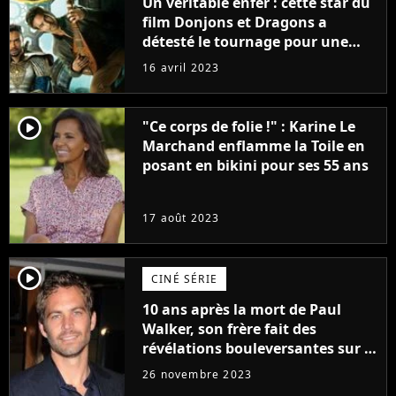
Un véritable enfer : cette star du
film Donjons et Dragons a
détesté le tournage pour une
raison très spéciale
16 avril 2023
player2
"Ce corps de folie !" : Karine Le
Marchand enflamme la Toile en
posant en bikini pour ses 55 ans
17 août 2023
player2
CINÉ SÉRIE
10 ans après la mort de Paul
Walker, son frère fait des
révélations bouleversantes sur la
réaction des acteurs de Fast and
26 novembre 2023
Furious