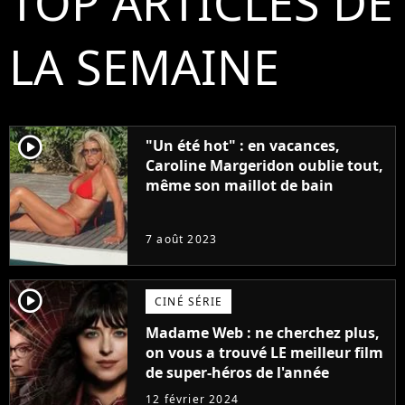
TOP ARTICLES DE
LA SEMAINE
player2
"Un été hot" : en vacances,
Caroline Margeridon oublie tout,
même son maillot de bain
7 août 2023
player2
CINÉ SÉRIE
Madame Web : ne cherchez plus,
on vous a trouvé LE meilleur film
de super-héros de l'année
12 février 2024