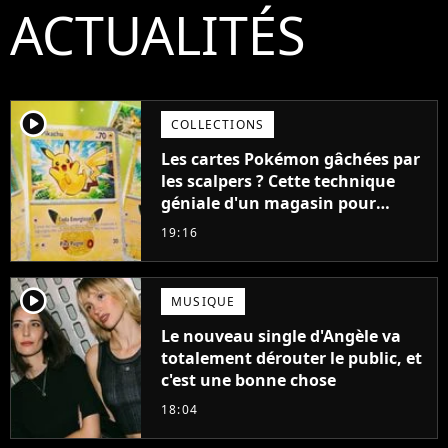
ACTUALITÉS
player2
COLLECTIONS
Les cartes Pokémon gâchées par
les scalpers ? Cette technique
géniale d'un magasin pour
ruiner les revendeurs
19:16
player2
MUSIQUE
Le nouveau single d'Angèle va
totalement dérouter le public, et
c'est une bonne chose
18:04