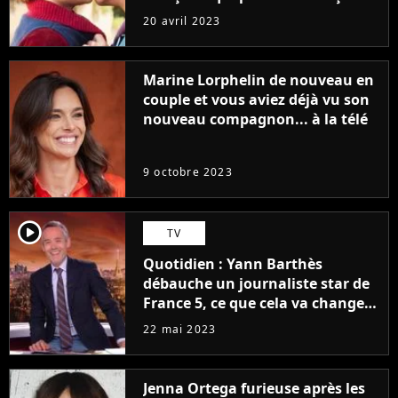
sans être super ringarde
20 avril 2023
Marine Lorphelin de nouveau en
couple et vous aviez déjà vu son
nouveau compagnon... à la télé
9 octobre 2023
player2
TV
Quotidien : Yann Barthès
débauche un journaliste star de
France 5, ce que cela va changer
à la rentrée
22 mai 2023
Jenna Ortega furieuse après les