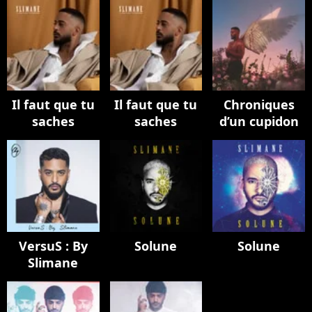
Il faut que tu
Il faut que tu
Chroniques
saches
saches
d’un cupidon
VersuS : By
Solune
Solune
Slimane