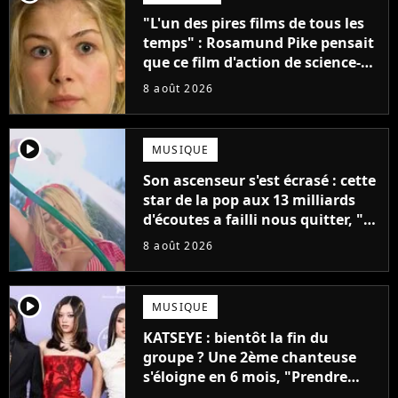
"L'un des pires films de tous les
temps" : Rosamund Pike pensait
que ce film d'action de science-
fiction avec Dwayne Johnson
8 août 2026
mettrait fin à sa carrière
player2
MUSIQUE
Son ascenseur s'est écrasé : cette
star de la pop aux 13 milliards
d'écoutes a failli nous quitter, "Je
pensais ne plus jamais chanter"
8 août 2026
player2
MUSIQUE
KATSEYE : bientôt la fin du
groupe ? Une 2ème chanteuse
s'éloigne en 6 mois, "Prendre
cette décision n’a pas été facile"