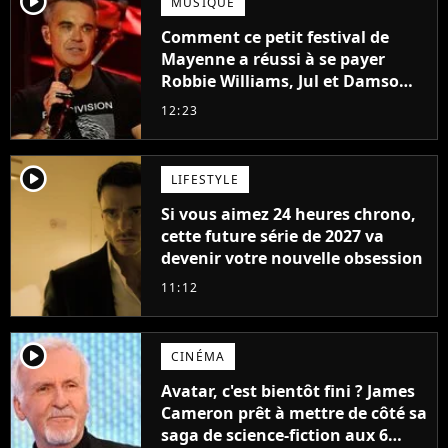
player2
MUSIQUE
Comment ce petit festival de
Mayenne a réussi à se payer
Robbie Williams, Jul et Damso
cette année ?
12:23
player2
LIFESTYLE
Si vous aimez 24 heures chrono,
cette future série de 2027 va
devenir votre nouvelle obsession
11:12
player2
CINÉMA
Avatar, c'est bientôt fini ? James
Cameron prêt à mettre de côté sa
saga de science-fiction aux 6