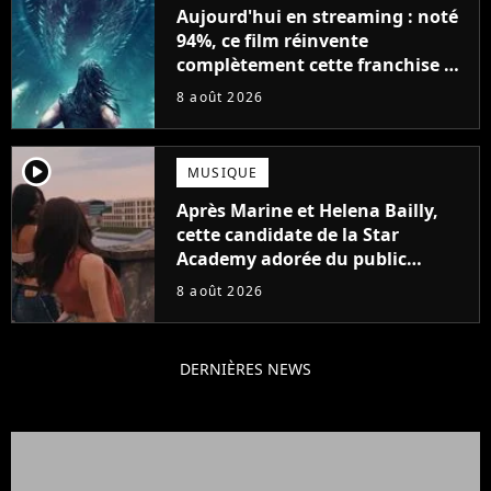
Aujourd'hui en streaming : noté
94%, ce film réinvente
complètement cette franchise de
science-fiction vieille de 40 ans
8 août 2026
player2
MUSIQUE
Après Marine et Helena Bailly,
cette candidate de la Star
Academy adorée du public
annonce son premier album,
8 août 2026
"C'est tellement puissant"
DERNIÈRES NEWS