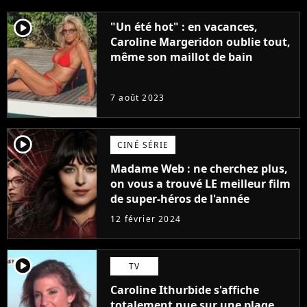
player2
"Un été hot" : en vacances,
Caroline Margeridon oublie tout,
même son maillot de bain
7 août 2023
player2
CINÉ SÉRIE
Madame Web : ne cherchez plus,
on vous a trouvé LE meilleur film
de super-héros de l'année
12 février 2024
player2
TV
Caroline Ithurbide s'affiche
totalement nue sur une plage