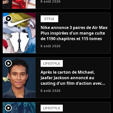
8 août 2026
player2
STYLE
Nike annonce 3 paires de Air Max
Plus inspirées d'un manga culte
de 1190 chapitres et 115 tomes
8 août 2026
player2
LIFESTYLE
Après le carton de Michael,
Jaafar Jackson annoncé au
casting d'un film d'action avec
Will Smith
8 août 2026
player2
LIFESTYLE