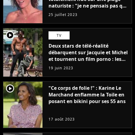
naturiste : "je ne pensais pas que
j'arriverais à le faire..."
25 juillet 2023
player2
TV
Deux stars de télé-réalité
débarquent sur Jacquie et Michel
et tournent un film porno : les
premières images du tournage
19 juin 2023
(exclu)
player2
"Ce corps de folie !" : Karine Le
Marchand enflamme la Toile en
posant en bikini pour ses 55 ans
17 août 2023