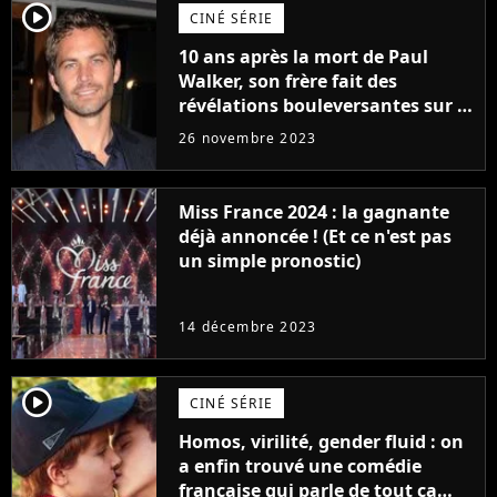
player2
CINÉ SÉRIE
10 ans après la mort de Paul
Walker, son frère fait des
révélations bouleversantes sur la
réaction des acteurs de Fast and
26 novembre 2023
Furious
Miss France 2024 : la gagnante
déjà annoncée ! (Et ce n'est pas
un simple pronostic)
14 décembre 2023
player2
CINÉ SÉRIE
Homos, virilité, gender fluid : on
a enfin trouvé une comédie
française qui parle de tout ça