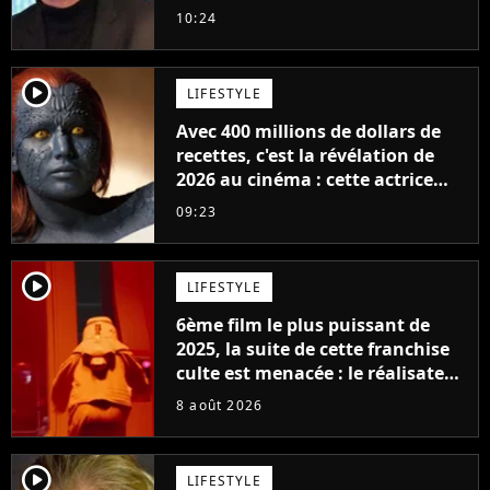
milliards de recettes
10:24
player2
LIFESTYLE
Avec 400 millions de dollars de
recettes, c'est la révélation de
2026 au cinéma : cette actrice
adorée prête à remplacer
09:23
Jennifer Lawrence chez Marvel
player2
LIFESTYLE
6ème film le plus puissant de
2025, la suite de cette franchise
culte est menacée : le réalisateur
claque la porte pour "différends
8 août 2026
créatifs"
player2
LIFESTYLE