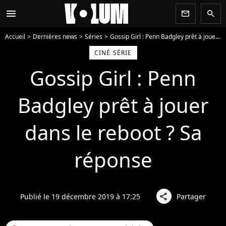
menu
newsletter
search
Accueil
Dernières news
Séries
Gossip Girl : Penn Badgley prêt à jouer dans le reboot ? Sa réponse
CINÉ SÉRIE
Gossip Girl : Penn
Badgley prêt à jouer
dans le reboot ? Sa
réponse
Publié le 19 décembre 2019 à 17:25
Partager
share