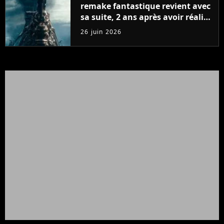
remake fantastique revient avec
sa suite, 2 ans après avoir réalisé
60 millions de vues et régné 6
26 juin 2026
semaines dans le Top 10