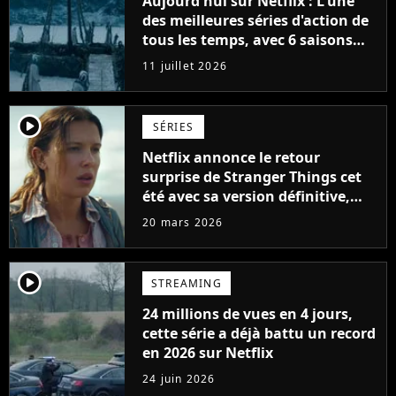
Aujourd'hui sur Netflix : L'une
des meilleures séries d'action de
tous les temps, avec 6 saisons
parfaites
11 juillet 2026
player2
SÉRIES
Netflix annonce le retour
surprise de Stranger Things cet
été avec sa version définitive,
une décision historique
20 mars 2026
player2
STREAMING
24 millions de vues en 4 jours,
cette série a déjà battu un record
en 2026 sur Netflix
24 juin 2026