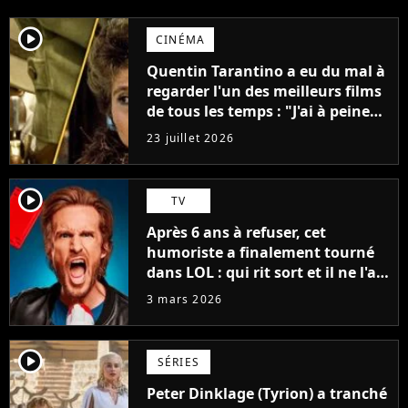
player2
CINÉMA
Quentin Tarantino a eu du mal à
regarder l'un des meilleurs films
de tous les temps : "J'ai à peine
réussi à aller jusqu'au générique
23 juillet 2026
de fin"
player2
TV
Après 6 ans à refuser, cet
humoriste a finalement tourné
dans LOL : qui rit sort et il ne l'a
pas fait pour l'argent, "J'ai
3 mars 2026
toujours dit..."
player2
SÉRIES
Peter Dinklage (Tyrion) a tranché