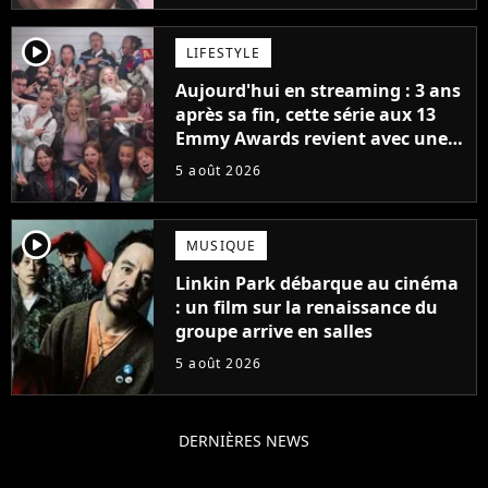
player2
LIFESTYLE
Aujourd'hui en streaming : 3 ans
après sa fin, cette série aux 13
Emmy Awards revient avec une
suite... totalement différente
5 août 2026
player2
MUSIQUE
Linkin Park débarque au cinéma
: un film sur la renaissance du
groupe arrive en salles
5 août 2026
DERNIÈRES NEWS