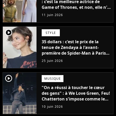
: c'est la meilleure actrice de
Game of Thrones, et non, elle n'a
pas joué Daenerys
11 juin 2026
player2
STYLE
35 dollars : c'est le prix de la
tenue de Zendaya à l'avant-
première de Spider-Man à Paris,
"Le style n'a pas besoin de coûter
25 juin 2026
une fortune"
player2
MUSIQUE
"On a réussi à toucher le cœur
des gens" : à We Love Green, Feu!
Chatterton s'impose comme le
groupe rock français de sa
10 juin 2026
génération