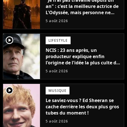
an" : c'est la meilleure actrice de
L'Odyssée, mais personne ne
veut lui donner de rôle au
5 août 2026
cinéma
player2
LIFESTYLE
NCIS : 23 ans après, un
producteur explique enfin
l'origine de l'idée la plus culte de
la série (et on ne parle pas du
5 août 2026
bateau)
player2
MUSIQUE
Le saviez-vous ? Ed Sheeran se
cache derrière les deux plus gros
tubes du moment !
5 août 2026