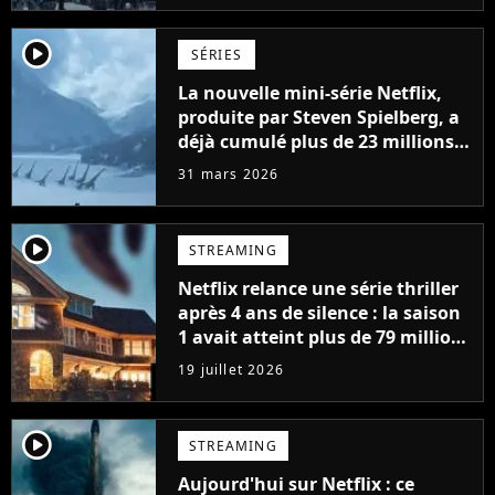
player2
SÉRIES
La nouvelle mini-série Netflix,
produite par Steven Spielberg, a
déjà cumulé plus de 23 millions
de vues
31 mars 2026
player2
STREAMING
Netflix relance une série thriller
après 4 ans de silence : la saison
1 avait atteint plus de 79 millions
de vues
19 juillet 2026
player2
STREAMING
Aujourd'hui sur Netflix : ce