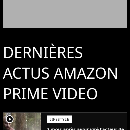
DERNIÈRES
ACTUS AMAZON
PRIME VIDEO
player2
LIFESTYLE
2 mois après avoir viré l'acteur de