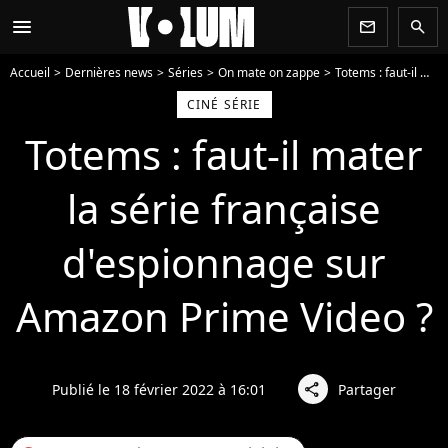
menu
newsletter
search
Accueil
Dernières news
Séries
On mate on zappe
Totems : faut-il mater la série française d'espionnage sur Amazon Prime Video ?
CINÉ SÉRIE
Totems : faut-il mater
la série française
d'espionnage sur
Amazon Prime Video ?
Publié le 18 février 2022 à 16:01
Partager
share