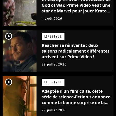
God of War, Prime Video veut une
star de Marvel pour jouer Kratos
dans sa série
4 août 2026
player2
LIFESTYLE
Reacher se réinvente : deux
saisons radicalement différentes
arrivent sur Prime Video !
29 juillet 2026
player2
LIFESTYLE
Adaptée d'un film culte, cette
série de science-fiction s'annonce
comme la bonne surprise de la
fin d'année
27 juillet 2026