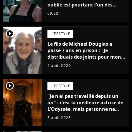
oublié est pourtant l'un des
meilleurs des années 2010
09:23
player2
LIFESTYLE
Le fils de Michael Douglas a
passé 7 ans en prison : "Je
distribuais des joints pour mon
père"
5 août 2026
player2
LIFESTYLE
"Je n'ai pas travaillé depuis un
an" : c'est la meilleure actrice de
L'Odyssée, mais personne ne
veut lui donner de rôle au
5 août 2026
cinéma