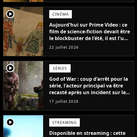
player2
CINÉMA
Aujourd'hui sur Prime Video : ce
film de science-fiction devait être
le blockbuster de l'été, il est l'un
des plus gros échecs de l'année
22 juillet 2026
player2
SÉRIES
God of War : coup d'arrêt pour la
série, l'acteur principal va être
recasté après un incident sur le
tournage
17 juillet 2026
player2
STREAMING
Disponible en streaming : cette