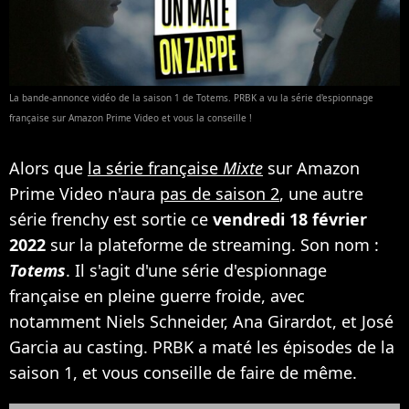
La bande-annonce vidéo de la saison 1 de Totems. PRBK a vu la série d'espionnage
française sur Amazon Prime Video et vous la conseille !
Alors que
la série française
Mixte
sur Amazon
Prime Video n'aura
pas de saison 2
, une autre
série frenchy est sortie ce
vendredi 18 février
2022
sur la plateforme de streaming. Son nom :
Totems
. Il s'agit d'une série d'espionnage
française en pleine guerre froide, avec
notamment Niels Schneider, Ana Girardot, et José
Garcia au casting. PRBK a maté les épisodes de la
saison 1, et vous conseille de faire de même.