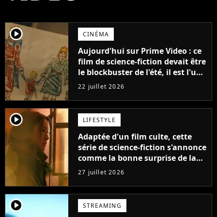
player2
CINÉMA
Aujourd'hui sur Prime Video : ce
film de science-fiction devait être
le blockbuster de l'été, il est l'un
des plus gros échecs de l'année
22 juillet 2026
player2
LIFESTYLE
Adaptée d'un film culte, cette
série de science-fiction s'annonce
comme la bonne surprise de la
fin d'année
27 juillet 2026
player2
STREAMING