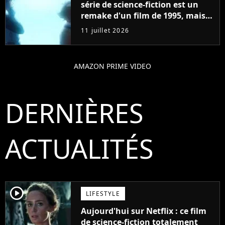
série de science-fiction est un
remake d'un film de 1995, mais
une évolution change
11 juillet 2026
absolument tout
AMAZON PRIME VIDEO
DERNIÈRES
ACTUALITÉS
player2
LIFESTYLE
Aujourd'hui sur Netflix : ce film
de science-fiction totalement