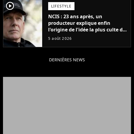
player2
LIFESTYLE
NCIS : 23 ans après, un
producteur explique enfin
l'origine de l'idée la plus culte de
la série (et on ne parle pas du
5 août 2026
bateau)
DERNIÈRES NEWS