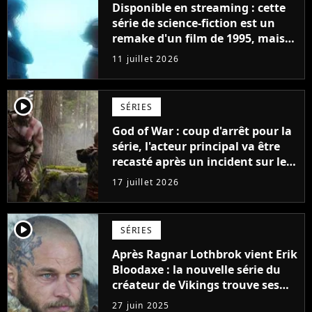
Disponible en streaming : cette
série de science-fiction est un
remake d'un film de 1995, mais
une évolution change
11 juillet 2026
absolument tout
player2
SÉRIES
God of War : coup d'arrêt pour la
série, l'acteur principal va être
recasté après un incident sur le
tournage
17 juillet 2026
player2
SÉRIES
Après Ragnar Lothbrok vient Erik
Bloodaxe : la nouvelle série du
créateur de Vikings trouve ses
acteurs principaux
27 juin 2025