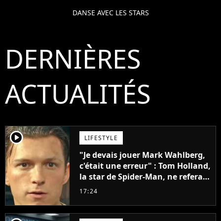
DANSE AVEC LES STARS
DERNIÈRES
ACTUALITÉS
player2
LIFESTYLE
"Je devais jouer Mark Wahlberg,
c'était une erreur" : Tom Holland,
la star de Spider-Man, ne referait
pas ce blockbuster
17:24