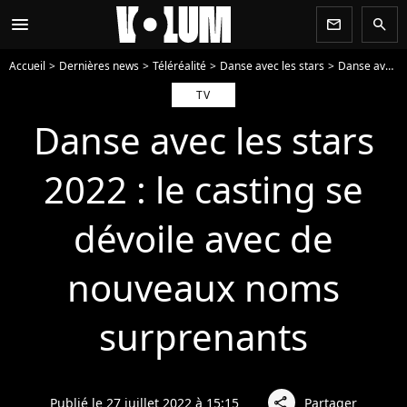
menu
newsletter
search
Accueil
Dernières news
Téléréalité
Danse avec les stars
Danse avec les stars 2022 : le casting se dévoile avec de nouveaux noms surprenants
TV
Danse avec les stars
2022 : le casting se
dévoile avec de
nouveaux noms
surprenants
Publié le 27 juillet 2022 à 15:15
Partager
share