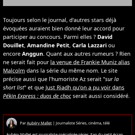
Toujours selon le journal, d'autres stars déjà
évoquées auraient bien donné leur accord pour
participer au concours. Parmi elles ?
David
Douillet
,
Amandine Petit
,
Carla Lazzari
ou
encore
Anggun
. Quant aux autres rumeurs ? Rien
ne serait fait pour
la venue de Frankie Muniz alias
Malcolm
dans la série du même nom. Le site
précise aussi que l'humoriste Az serait "
sur la
short list
" et que
Just Riadh qu'on a pu voir dans
Pékin Express : duos de choc
serait aussi considéré.
Par
Aubéry Mallet
|
Journaliste Séries, cinéma, télé
Aubéry Mallet est journaliste spécialisée séries. Fan du petit écran,