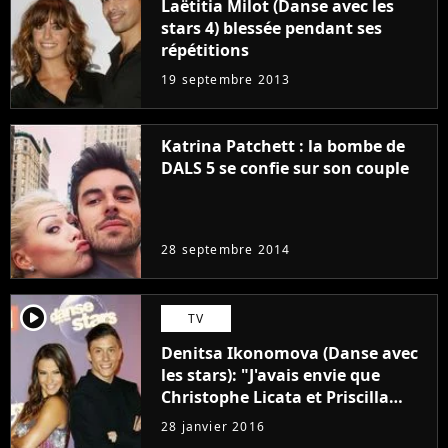
Laëtitia Milot (Danse avec les
stars 4) blessée pendant ses
répétitions
19 septembre 2013
Katrina Patchett : la bombe de
DALS 5 se confie sur son couple
28 septembre 2014
player2
TV
Denitsa Ikonomova (Danse avec
les stars): "J'avais envie que
Christophe Licata et Priscilla
gagnent"
28 janvier 2016