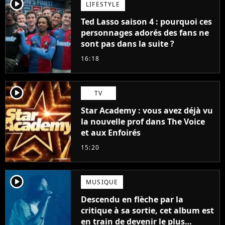
player2
LIFESTYLE
Ted Lasso saison 4 : pourquoi ces
personnages adorés des fans ne
sont pas dans la suite ?
16:18
player2
TV
Star Academy : vous avez déjà vu
la nouvelle prof dans The Voice
et aux Enfoirés
15:20
player2
MUSIQUE
Descendu en flèche par la
critique à sa sortie, cet album est
en train de devenir le plus