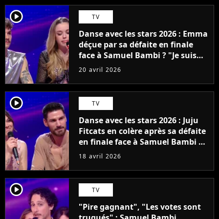
player2
TV
Danse avec les stars 2026 : Emma
déçue par sa défaite en finale
face à Samuel Bambi ? "Je suis
hyper partagée"
20 avril 2026
player2
TV
Danse avec les stars 2026 : Juju
Fitcats en colère après sa défaite
en finale face à Samuel Bambi ?
"Il n'était pas pour..."
18 avril 2026
player2
TV
"Pire gagnant", "Les votes sont
truqués" : Samuel Bambi