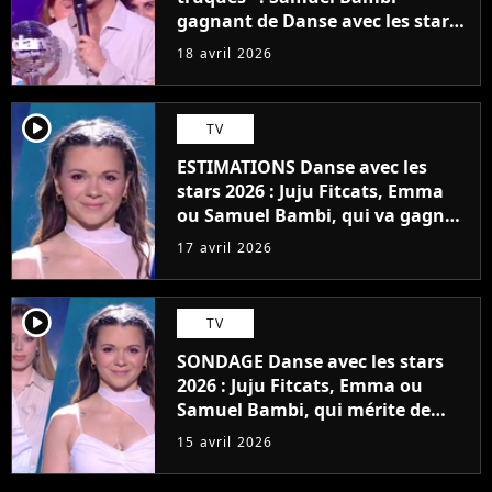
gagnant de Danse avec les stars
2026, Juju Fitcats volée ?
18 avril 2026
player2
TV
ESTIMATIONS Danse avec les
stars 2026 : Juju Fitcats, Emma
ou Samuel Bambi, qui va gagner
la finale du 17 avril ? Le public a
17 avril 2026
décidé d'aller contre l'avis du jury
player2
TV
SONDAGE Danse avec les stars
2026 : Juju Fitcats, Emma ou
Samuel Bambi, qui mérite de
gagner la finale du vendredi 17
15 avril 2026
avril ?