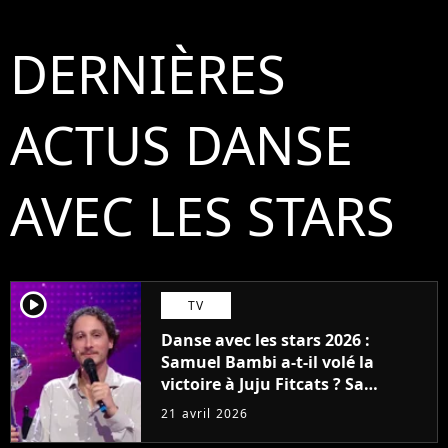
DERNIÈRES
ACTUS DANSE
AVEC LES STARS
player2
TV
Danse avec les stars 2026 :
Samuel Bambi a-t-il volé la
victoire à Juju Fitcats ? Sa
réponse aux critiques qui
21 avril 2026
l'accusent d'être le pire gagnant