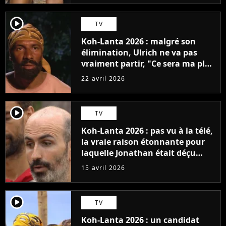
player2
TV
Koh-Lanta 2026 : malgré son
élimination, Ulrich ne va pas
vraiment partir, "Ce sera ma plus
grande fierté"
22 avril 2026
player2
TV
Koh-Lanta 2026 : pas vu à la télé,
la vraie raison étonnante pour
laquelle Jonathan était déçu
d'être éliminé
15 avril 2026
player2
TV
Koh-Lanta 2026 : un candidat