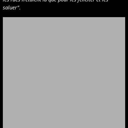
saluer"
.