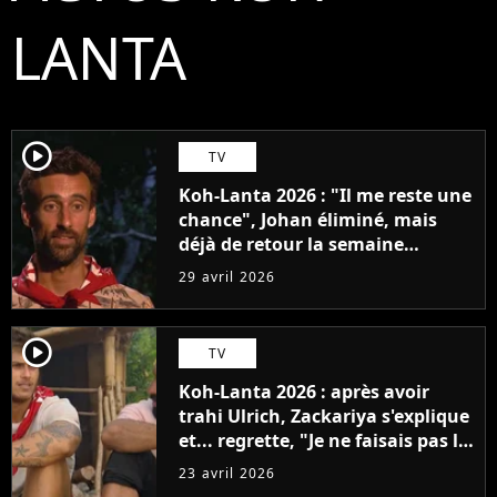
LANTA
player2
TV
Koh-Lanta 2026 : "Il me reste une
chance", Johan éliminé, mais
déjà de retour la semaine
prochaine ?
29 avril 2026
player2
TV
Koh-Lanta 2026 : après avoir
trahi Ulrich, Zackariya s'explique
et... regrette, "Je ne faisais pas le
malin"
23 avril 2026