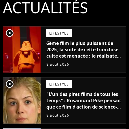
ACTUALITÉS
player2
LIFESTYLE
6ème film le plus puissant de
2025, la suite de cette franchise
culte est menacée : le réalisateur
claque la porte pour "différends
8 août 2026
créatifs"
player2
LIFESTYLE
"L'un des pires films de tous les
temps" : Rosamund Pike pensait
que ce film d'action de science-
fiction avec Dwayne Johnson
8 août 2026
mettrait fin à sa carrière