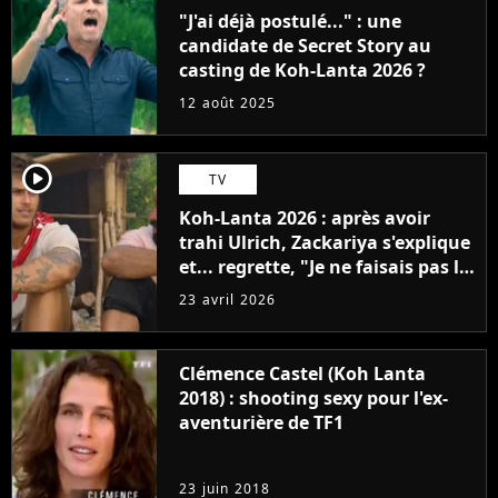
"J'ai déjà postulé..." : une
candidate de Secret Story au
casting de Koh-Lanta 2026 ?
12 août 2025
player2
TV
Koh-Lanta 2026 : après avoir
trahi Ulrich, Zackariya s'explique
et... regrette, "Je ne faisais pas le
malin"
23 avril 2026
Clémence Castel (Koh Lanta
2018) : shooting sexy pour l'ex-
aventurière de TF1
23 juin 2018