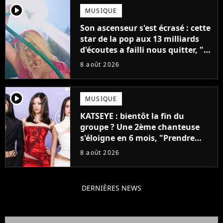
player2
MUSIQUE
Son ascenseur s'est écrasé : cette
star de la pop aux 13 milliards
d'écoutes a failli nous quitter, "Je
pensais ne plus jamais chanter"
8 août 2026
player2
MUSIQUE
KATSEYE : bientôt la fin du
groupe ? Une 2ème chanteuse
s'éloigne en 6 mois, "Prendre
cette décision n’a pas été facile"
8 août 2026
DERNIÈRES NEWS