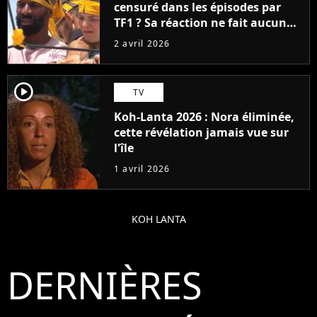
censuré dans les épisodes par
TF1 ? Sa réaction ne fait aucun
doute, "On m'a tellement moins
2 avril 2026
vu"
player2
TV
Koh-Lanta 2026 : Nora éliminée,
cette révélation jamais vue sur
l'île
1 avril 2026
KOH LANTA
DERNIÈRES