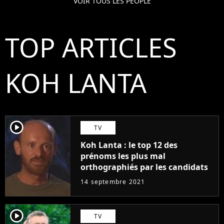
VOIR TOUS LES PEOPLE
TOP ARTICLES
KOH LANTA
player2
TV
Koh Lanta : le top 12 des
prénoms les plus mal
orthographiés par les candidats
14 septembre 2021
player2
TV