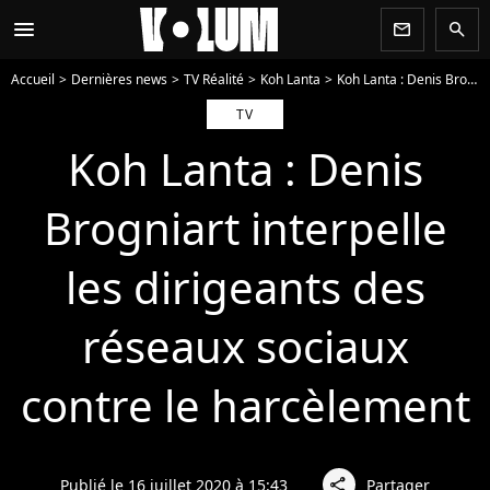
menu
newsletter
search
Accueil
Dernières news
TV Réalité
Koh Lanta
Koh Lanta : Denis Brogniart interpelle les dirigeants des réseaux sociaux contre le harcèlement
TV
Koh Lanta : Denis
Brogniart interpelle
les dirigeants des
réseaux sociaux
contre le harcèlement
Publié le 16 juillet 2020 à 15:43
Partager
share