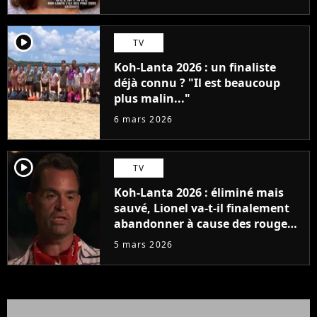
player2
TV
Koh-Lanta 2026 : un finaliste
déjà connu ? "Il est beaucoup
plus malin..."
6 mars 2026
player2
TV
Koh-Lanta 2026 : éliminé mais
sauvé, Lionel va-t-il finalement
abandonner à cause des rouges ?
"J'ai souffert"
5 mars 2026