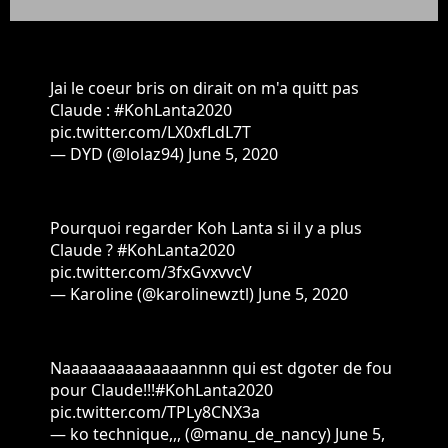
Jai le coeur bris on dirait on m'a quitt pas
Claude :
#KohLanta2020
pic.twitter.com/LX0xfLdL7T
— DYD (@lolaz94)
June 5, 2020
Pourquoi regarder Koh Lanta si il y a plus
Claude ?
#KohLanta2020
pic.twitter.com/3fxGvxvvcV
— Karoline (@karolinewztl)
June 5, 2020
Naaaaaaaaaaaaaannnn qui est dgoter de fou
pour Claude!!!
#KohLanta2020
pic.twitter.com/TPLy8CNX3a
— ko technique,,, (@manu_de_nancy)
June 5,