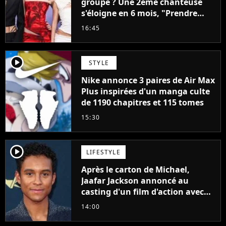
groupe ? Une 2ème chanteuse
s'éloigne en 6 mois, "Prendre
cette décision n’a pas été facile"
16:45
player2
STYLE
Nike annonce 3 paires de Air Max
Plus inspirées d'un manga culte
de 1190 chapitres et 115 tomes
15:30
player2
LIFESTYLE
Après le carton de Michael,
Jaafar Jackson annoncé au
casting d'un film d'action avec
Will Smith
14:00