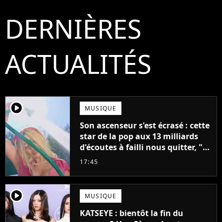
DERNIÈRES
ACTUALITÉS
player2
MUSIQUE
Son ascenseur s'est écrasé : cette
star de la pop aux 13 milliards
d'écoutes à failli nous quitter, "Je
pensais ne plus jamais chanter"
17:45
player2
MUSIQUE
KATSEYE : bientôt la fin du