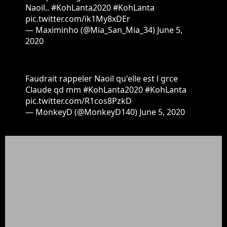
Naoil..
#KohLanta2020
#KohLanta
pic.twitter.com/ik1My8xDEr
— Maximinho (@Mia_San_Mia_34)
June 5,
2020
Faudrait rappeler Naoil qu'elle est l grce
Claude qd mm
#KohLanta2020
#KohLanta
pic.twitter.com/R1cos8PzkD
— MonkeyD (@MonkeyD140)
June 5, 2020