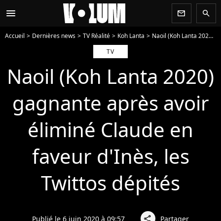
menu
newsletter
search
Accueil
Dernières news
TV Réalité
Koh Lanta
Naoil (Koh Lanta 2020) gagnante après avoir éliminé Claude en faveur d'Inès, les Twittos dépités
TV
Naoil (Koh Lanta 2020)
gagnante après avoir
éliminé Claude en
faveur d'Inès, les
Twittos dépités
Publié le 6 juin 2020 à 09:57
Partager
share