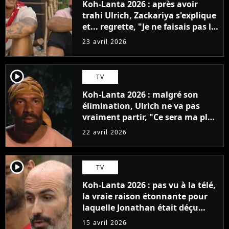
Koh-Lanta 2026 : après avoir
trahi Ulrich, Zackariya s'explique
et... regrette, "Je ne faisais pas le
malin"
23 avril 2026
player2
TV
Koh-Lanta 2026 : malgré son
élimination, Ulrich ne va pas
vraiment partir, "Ce sera ma plus
grande fierté"
22 avril 2026
player2
TV
Koh-Lanta 2026 : pas vu à la télé,
la vraie raison étonnante pour
laquelle Jonathan était déçu
d'être éliminé
15 avril 2026