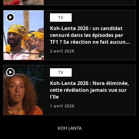
player2
TV
Koh-Lanta 2026 : un candidat
censuré dans les épisodes par
TF1 ? Sa réaction ne fait aucun
doute, "On m'a tellement moins
2 avril 2026
vu"
player2
TV
Koh-Lanta 2026 : Nora éliminée,
cette révélation jamais vue sur
l'île
1 avril 2026
KOH LANTA