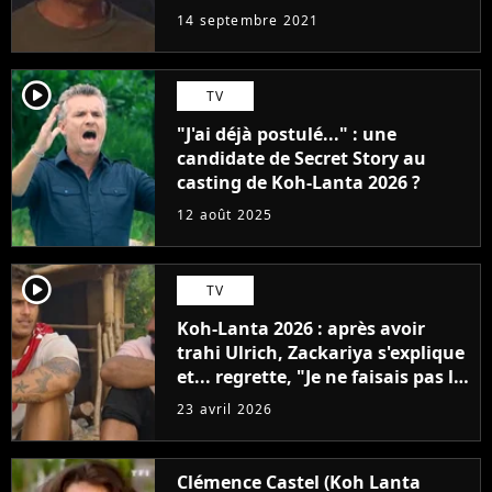
14 septembre 2021
player2
TV
"J'ai déjà postulé..." : une
candidate de Secret Story au
casting de Koh-Lanta 2026 ?
12 août 2025
player2
TV
Koh-Lanta 2026 : après avoir
trahi Ulrich, Zackariya s'explique
et... regrette, "Je ne faisais pas le
malin"
23 avril 2026
Clémence Castel (Koh Lanta