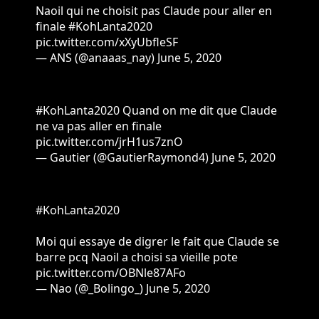
Naoil qui ne choisit pas Claude pour aller en
finale
#KohLanta2020
pic.twitter.com/xXyUbfleSF
— ANS (@anaaas_nay)
June 5, 2020
#KohLanta2020
Quand on me dit que Claude
ne va pas aller en finale
pic.twitter.com/jrH1us7znO
— Gautier (@GautierRaymond4)
June 5, 2020
#KohLanta2020
Moi qui essaye de digrer le fait que Claude se
barre pcq Naoil a choisi sa vieille pote
pic.twitter.com/OBNle87AFo
— Nao (@_Bolingo_)
June 5, 2020