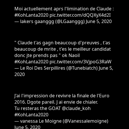
Moi actuellement aprs l'limination de Claude :
#KohLanta2020
pic.twitter.com/dQQXyX4d2I
— lakers gaanggg (@LGaanggg)
June 5, 2020
" Claude t'as gagn beaucoup d'preuves , t'as
beaucoup de mrite , t'es le meilleur candidat
donc jte prends pas " ok Naoil
#KohLanta2020
pic.twitter.com/3VjpoG3RaW
— Le Roi Des Serpillires (@Tunebiatch)
June 5,
2020
J'ai l'impression de revivre la finale de l'Euro
2016. Dgote pareil. J ai envie de chialer.
Tu resteras the GOAT
@claude_koh
#KohLanta2020
— vanessa Le Moigne (@Vanessalemoigne)
June 5, 2020