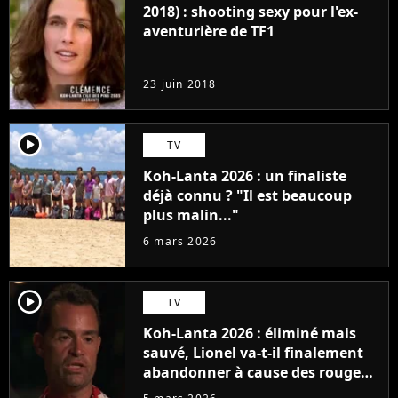
2018) : shooting sexy pour l'ex-
aventurière de TF1
23 juin 2018
player2
TV
Koh-Lanta 2026 : un finaliste
déjà connu ? "Il est beaucoup
plus malin..."
6 mars 2026
player2
TV
Koh-Lanta 2026 : éliminé mais
sauvé, Lionel va-t-il finalement
abandonner à cause des rouges ?
"J'ai souffert"