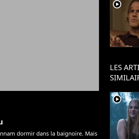
player2
LES ART
SIMILAI
player2
u
Hunnam dormir dans la baignoire. Mais