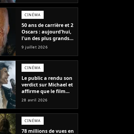
de tous les temps
CINÉMA
50 ans de carrière et 2
Oscars : aujourd'hui,
l'un des plus grands
acteurs de tous les
9 juillet 2026
temps fête ses 70 ans
CINÉMA
Le public a rendu son
verdict sur Michael et
affirme que le film
avec Jaafar Jackson
28 avril 2026
n'est pas le meilleur
biopic musical de
2026. Un autre film le
CINÉMA
surpasse
78 millions de vues en