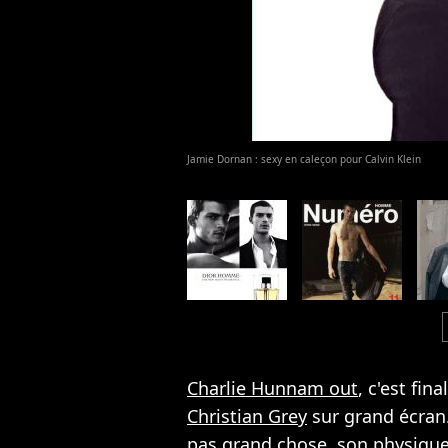
Jamie Dornan : sexy en caleçon pour Calvin Klein
c
Charlie Hunnam out
, c'est fi
Christian Grey
sur grand écran.
pas grand chose, son physique 