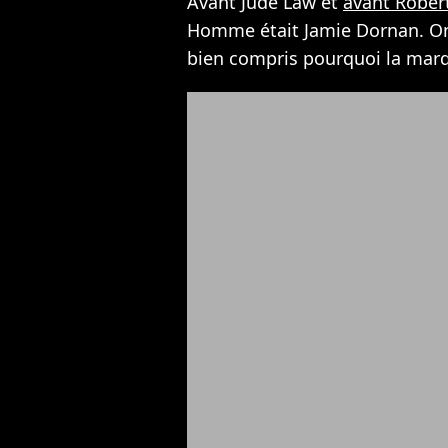
Avant Jude Law et
avant Rober
Homme était Jamie Dornan. On
bien compris pourquoi la marqu