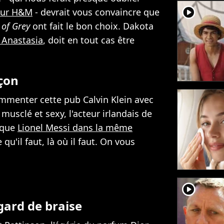
player2
our H&M
- devrait vous convaincre que
 of Grey
ont fait le bon choix. Dakota
 Anastasia
, doit en tout cas être
çon
mmenter cette pub Calvin Klein avec
 musclé et sexy, l'acteur irlandais de
e que
Lionel Messi dans la même
 qu'il faut, là où il faut. On vous
player2
gard de braise