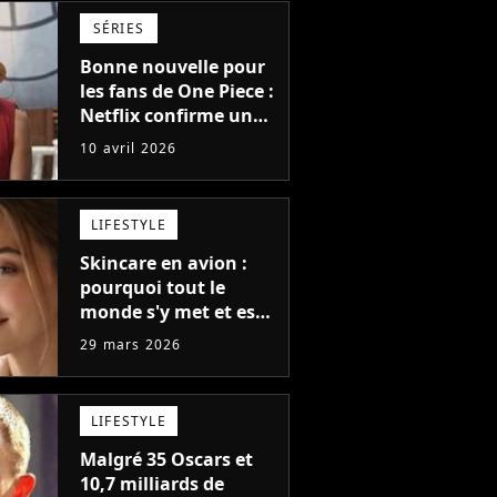
SÉRIES
Bonne nouvelle pour
les fans de One Piece :
Netflix confirme une
très bonne nouvelle
10 avril 2026
pour la saison 3
LIFESTYLE
Skincare en avion :
pourquoi tout le
monde s'y met et est-
ce vraiment une
29 mars 2026
bonne idée ?
LIFESTYLE
Malgré 35 Oscars et
10,7 milliards de