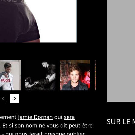
hevron_left
chevron_right
nalement
Jamie Dornan
qui
sera
SUR LE
 Et si son nom ne vous dit peut-être
- qui nous ferait presque oublier