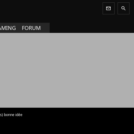
newsletter
search
AMING
FORUM
ès) bonne idée