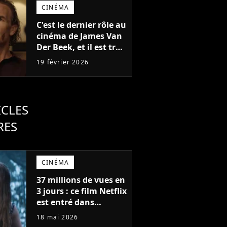
CINÉMA
C'est le dernier rôle au
cinéma de James Van
Der Beek, et il est très
loin de Dawson
19 février 2026
ICLES
RES
CINÉMA
37 millions de vues en
3 jours : ce film Netflix
est entré dans
l'histoire avec l'un des
18 mai 2026
meilleurs lancements