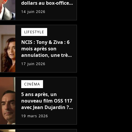
dollars au box-office,
ce réalisateur n'a
14 juin 2026
jamais eu le droit de
tourner un James
Bond
LIFESTYLE
NCIS : Tony & Ziva : 6
mois après son
annulation, une très
bonne nouvelle pour
17 juin 2026
la série qui intrigue
pour la suite
CINÉMA
5 ans après, un
nouveau film OSS 117
avec Jean Dujardin ?
L'acteur a deux idées
19 mars 2026
géniales