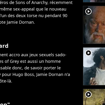
 héros de Sons of Anarchy, récemment
le même sex-appeal que le nouveau
player2
r l'un des deux torse nu pendant 90
ote Jamie Dornan.
ard
player2
ment accro aux jeux sexuels sado-
des of Grey est aussi un homme
nsable donc, de savoir porter le
exy pour Hugo Boss, Jamie Dornan n'a
ôte-là.
player2
ion"