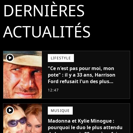
DERNIÈRES
ACTUALITÉS
player2
LIFESTYLE
"Ce n'est pas pour moi, mon
pote" : il y a 33 ans, Harrison
Ford refusait l'un des plus
grands succès de tous les temps
12:47
player2
MUSIQUE
Madonna et Kylie Minogue :
pourquoi le duo le plus attendu