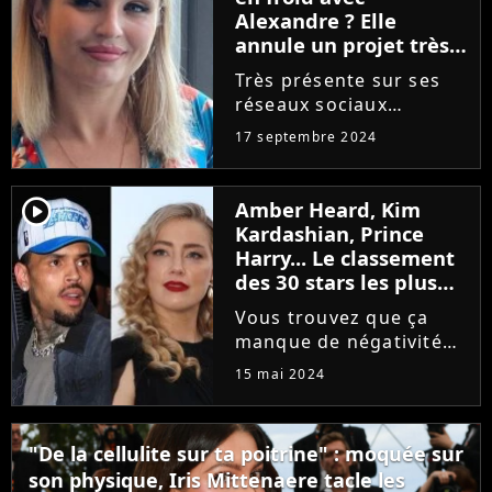
Alexandre ? Elle
annule un projet très
important à cause de
Très présente sur ses
son mari, "Ca
réseaux sociaux
l'emmerdait que j'y
(Instagram, MYM),
aille"
17 septembre 2024
Amandine Pellissard
aurait pu passer une
tête sur YouTube dans
player2
Amber Heard, Kim
les semaines à venir.
Kardashian, Prince
Malheureusement,
Harry... Le classement
comme elle vient de le...
des 30 stars les plus
détestées est sortie et
Vous trouvez que ça
c'est une catastrophe
manque de négativité
dans ce monde ? Ça
15 mai 2024
tombe bien, le site
Ranker vient de dévoiler
le classement des 30
"De la cellulite sur ta poitrine" : moquée sur
stars les plus détestées.
son physique, Iris Mittenaere tacle les
Un top très