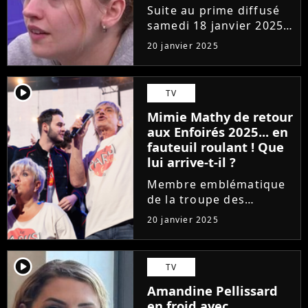
la production à
Suite au prime diffusé
quelques jours de la
samedi 18 janvier 2025
finale !
sur TF1, Ebony a
20 janvier 2025
décroché son ticket
pour la grande finale de
la Star Academy face à
player2
TV
Marine. Désormais
Mimie Mathy de retour
seules au sein du
aux Enfoirés 2025... en
château de Dammarie-
fauteuil roulant ! Que
les-Lys,...
lui arrive-t-il ?
Membre emblématique
de la troupe des
Enfoirés depuis de
20 janvier 2025
nombreuses années.
Mimie Mathy était
encore fidèle au poste
player2
TV
cette année. Cependant,
Amandine Pellissard
la star de la série culte
en froid avec
Joséphine ange...