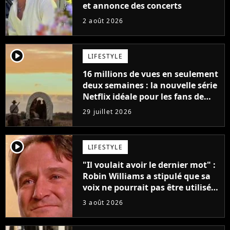
et annonce des concerts
2 août 2026
player2
LIFESTYLE
16 millions de vues en seulement
deux semaines : la nouvelle série
Netflix idéale pour les fans de
Yellowstone
29 juillet 2026
player2
LIFESTYLE
"Il voulait avoir le dernier mot" :
Robin Williams a stipulé que sa
voix ne pourrait pas être utilisée
avant 2039, pourtant Disney
3 août 2026
possède des enregistrements
inédits