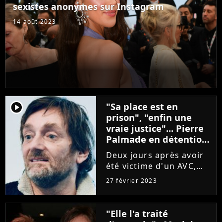
sexistes anonymes sur Instagram
problématique, qui...
14 août 2023
player2
"Sa place est en
prison", "enfin une
vraie justice"... Pierre
Palmade en détention
provisoire, Twitter
Deux jours après avoir
soulagé
été victime d'un AVC,
Pierre Palmade a été
27 février 2023
fixé sur son sort ce
lundi 27 février 2023
peu avant midi. La Cour
"Elle l'a traité
d'appel de Paris a