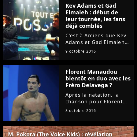
Ramirez a officiellement
Kev Adams et Gad
fait son coming out.
Elmaleh : début de
leur tournée, les fans
déjà comblés
C'est à Amiens que Kev
Adams et Gad Elmaleh
ont débuté leur tournée
9 octobre 2016
du spectacle "Tout est
possible" ce samedi 8
octobre 2016. Et à en
Florent Manaudou
croire les premières
bientôt en duo avec les
réactions sur Twitter,
Fréro Delavega ?
les...
Après la natation, la
chanson pour Florent
Manaudou avec les
8 octobre 2016
Fréro Delavega ? Le
champion Olympique ne
cache pas son rêve de
M. Pokora (The Voice Kids) : révélation
devenir une rock star.