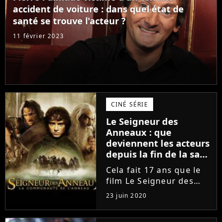
XXL n'a pas été sans...
accident de voiture : dans quel état de
santé se trouve l'acteur ?
11 février 2023
CINÉ SÉRIE
Le Seigneur des
Anneaux : que
deviennent les acteurs
depuis la fin de la saga
?
Cela fait 17 ans que le
film Le Seigneur des
anneaux : Le Retour du
23 juin 2020
roi, diffusé ce mardi 23
juin 2020 sur TF1, est