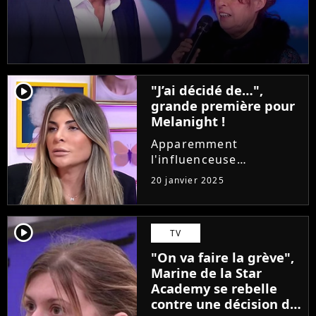
player2
"J’ai décidé de…",
grande première pour
Melanight !
Apparemment
l'influenceuse
Melanight n'aime pas
20 janvier 2025
vraiment vieillir. En
effet, la candidate de
télé-réalité a publié une
player2
TV
photo dans la story de
son compte Instagram
"On va faire la grève",
le lundi 20 janvier...
Marine de la Star
Academy se rebelle
contre une décision de