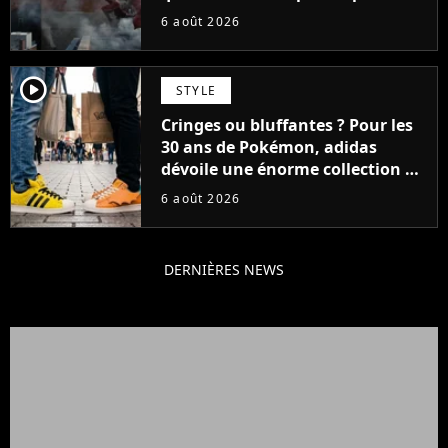
faire quoi que ce soit de simple
6 août 2026
player2
STYLE
Cringes ou bluffantes ? Pour les
30 ans de Pokémon, adidas
dévoile une énorme collection de
sneakers et je ne sais pas quoi en
6 août 2026
penser
DERNIÈRES NEWS