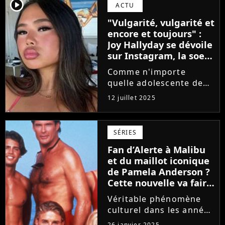
Instagram, la fille de
player2
ACTU
Johnny Hallyday se fait
"Vulgarité, vulgarité et
envahir de
encore et toujours" :
compliments...
Joy Hallyday se dévoile
sur Instagram, la soeur
de Jade victime de
Comme n'importe
critiques honteuses
quelle adolescente de
son âge (16 ans !), Joy
12 juillet 2025
Hallyday profite de son
été et poste quelques
souvenirs sur ses
SÉRIES
réseaux sociaux. Or, à
Fan d’Alerte à Malibu
l'inverse des autres
et du maillot iconique
adolescentes...
de Pamela Anderson ?
Cette nouvelle va faire
grimper la
Véritable phénomène
température et réjouir
culturel dans les années
les fans
90, la série culte Alerte
26 janvier 2025