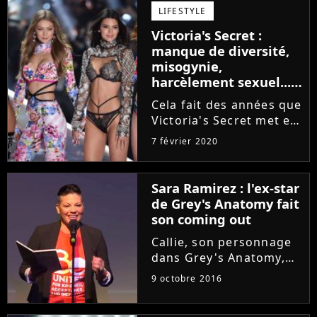
sorti au cinéma. Et
LIFESTYLE
forcément, il s'est passé
Victoria's Secret :
beaucoup de choses...
manque de diversité,
misogynie,
harcèlement sexuel...
Le point sur le
Cela fait des années que
scandale
Victoria's Secret met en
avant des tops aux
7 février 2020
courbes qui se veulent
idéales. Une image très
loin du body positivisme
Sara Ramirez : l'ex-star
et qui agace de plus en
de Grey's Anatomy fait
plus. Mais la marque...
son coming out
Callie, son personnage
dans Grey's Anatomy,
serait fière. C'est ce
9 octobre 2016
samedi 8 octobre que la
comédienne Sara