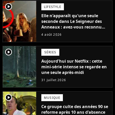
player2
LIFESTYLE
Elle n'apparaît qu'une seule
seconde dans Le Seigneur des
Anneaux : avez-vous reconnu
cette légende du cinéma dans la
4 août 2026
saga ?
player2
SÉRIES
Aujourd'hui sur Netflix : cette
mini-série intense se regarde en
une seule après-midi
31 juillet 2026
player2
MUSIQUE
Ce groupe culte des années 90 se
reforme après 10 ans d'absence