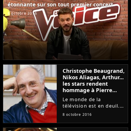
étonnante sur son tout premier concert
8 octobre 2016
Christophe Beaugrand,
Nikos Aliagas, Arthur...
les stars rendent
hommage à Pierre
Tchernia
Le monde de la
télévision est en deuil.
C'est ce samedi 8
8 octobre 2016
octobre que Pierre
Tchernia est décédé à