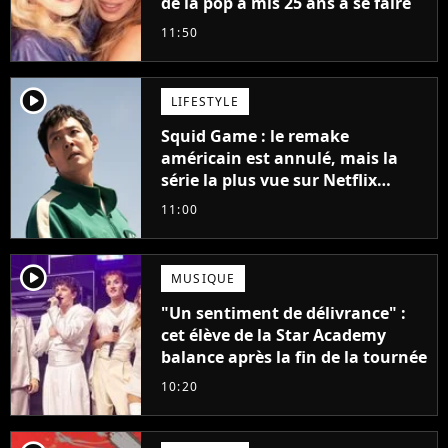
de la pop a mis 25 ans à se faire
11:50
player2
LIFESTYLE
Squid Game : le remake
américain est annulé, mais la
série la plus vue sur Netflix
pourrait avoir une version
11:00
française
player2
MUSIQUE
"Un sentiment de délivrance" :
cet élève de la Star Academy
balance après la fin de la tournée
10:20