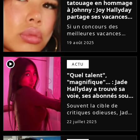
tatouage en hommage
à Johnny : Joy Hallyday
partage ses vacances
de rêve à Saint-Barth
Si un concours des
meilleures vacances
d'été était organisé, Joy
19 août 2025
Hallyday pourrait
prétendre au titre. A
Saint-Barthélemy avec
player2
ACTU
sa soeur, Jade, et sa
"Quel talent",
mère, Laeticia,
"magnifique"... : Jade
l'adolescente...
Hallyday a trouvé sa
voie, ses abonnés sous
le charme de son
Souvent la cible de
travail
critiques odieuses, Jade
Hallyday a, cette fois,
22 juillet 2025
fait l'unanimité. Sous sa
dernière publication sur