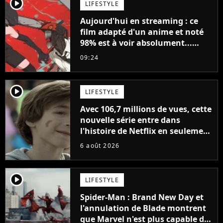
player2
LIFESTYLE
Aujourd'hui en streaming : ce
film adapté d'un anime et noté
98% est à voir absolument...
sinon vous ne comprendrez plus
09:24
la série
player2
LIFESTYLE
Avec 106,7 millions de vues, cette
nouvelle série entre dans
l'histoire de Netflix en seulement
48 jours
6 août 2026
player2
LIFESTYLE
Spider-Man : Brand New Day et
l'annulation de Blade montrent
que Marvel n'est plus capable de