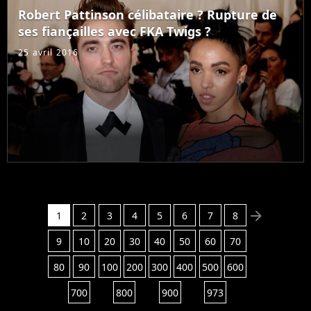
d'une plainte de l'un de
Robert Pattinson célibataire ? Rupture de
ses fans. La raison ? Un
ses fiançailles avec FKA Twigs ?
message posté sur...
25 avril 2016
arrow_right
1
2
3
4
5
6
7
8
9
10
20
30
40
50
60
70
80
90
100
200
300
400
500
600
700
800
900
973