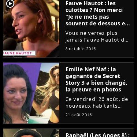
l'âge de 88 ans. Et c'est
player2
Fauve Hautot : les
sur Twitter que de
culottes ? Non merci
nombreuses stars
"Je ne mets pas
(Arthur, Nikos Aliagas,...
souvent de dessous et
j'assume"
Vous ne verrez plus
jamais Fauve Hautot de
la même façon après
8 octobre 2016
avoir lu cet article. A en
croire la jurée de Danse
avec les stars 7, elle
Emilie Nef Naf : la
n'est pas une vraie fan
gagnante de Secret
de culottes.
Story 3 a bien changé,
la preuve en photos
Ce vendredi 26 août, de
nouveaux habitants
feront leur entrée dans
21 août 2016
la Maison des secrets
de Secret Story 10. Mais
avant eux, de nombreux
Raphaël (Les Anges 8) :