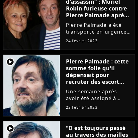
d'assassin" : Muriel
décidé de placer en
Robin furieuse contre
détention...
Pierre Palmade après
son accident, leur
Pierre Palmade a été
échange houleux à
transporté en urgence
l'hôpital dévoilé
absolue à l'hôpital du
24 février 2023
Kremlin-Bicêtre suite à
un terrible accident de
voiture qu'il a provoqué
player2
Pierre Palmade : cette
le vendredi 10 février
somme folle qu'il
2023. Muriel Robin...
dépensait pour
recruter des escort
boys
Une semaine après
avoir été assigné à
résidence au sein du
23 février 2023
service d'addictologie
de l'hôpital Paul-
Brousse de Villejuif,
player2
"Il est toujours passé
Pierre Palmade sera fixé
au travers des mailles