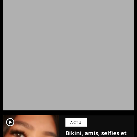
player2
ACTU
Bikini, amis, selfies et