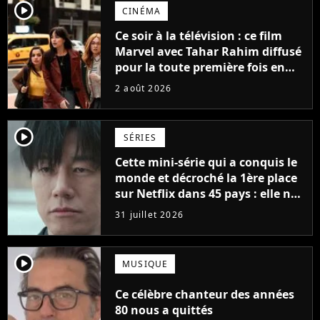
player2
CINÉMA
Ce soir à la télévision : ce film
Marvel avec Tahar Rahim diffusé
pour la toute première fois en
France
2 août 2026
player2
SÉRIES
Cette mini-série qui a conquis le
monde et décroché la 1ère place
sur Netflix dans 45 pays : elle ne
compte que 10 épisodes et c'est
31 juillet 2026
un phénomène mondial
player2
MUSIQUE
Ce célèbre chanteur des années
80 nous a quittés