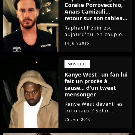
candidats sont passés
Coralie Porrovecchio,
par l'émission comme...
Anaïs Camizuli...
retour sur son tableau
de chasse
Raphaël Pépin est
aujourd'hui en couple
avec Coralie
14 juin 2016
Porrovecchio. Pourtant,
avant de trouver
l'amour (le vrai ?), le
MUSIQUE
candidat des Anges 8 a
Kanye West : un fan lui
su profiter de son
fait un procès à
célibat. Il a eu
cause... d'un tweet
nombreuses...
mensonger
Kanye West devant les
tribunaux ? Selon
l'Associated Press, le
25 avril 2016
mari de Kim Kardashian
viendrait de faire l'objet