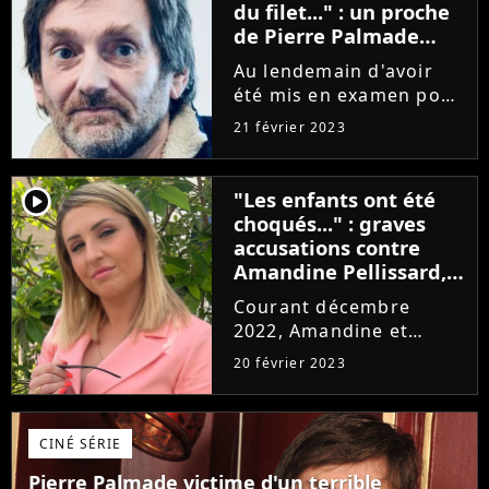
sur son sort le vendredi
du filet..." : un proche
24 février...
de Pierre Palmade
balance après
Au lendemain d'avoir
l'accident
été mis en examen pour
homicide et blessures
21 février 2023
involontaires, Pierre
Palmade a été visé par
une enquête pour
player2
"Les enfants ont été
détention d'images
choqués..." : graves
pédopornographiques.
accusations contre
Alors qu'une...
Amandine Pellissard,
la police débarque
Courant décembre
chez elle !
2022, Amandine et
Alexandre Pellissard ont
20 février 2023
décidé de se lancer
dans le X. La
reconversion de l'ex-
CINÉ SÉRIE
couple star de Familles
nombreuses : la vie en
Pierre Palmade victime d'un terrible