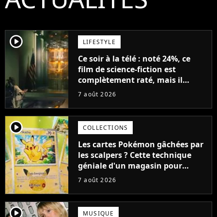
player2
LIFESTYLE
Ce soir à la télé : noté 24%, ce
film de science-fiction est
complètement raté, mais il
aurait pu être encore pire à
7 août 2026
cause de son acteur
player2
COLLECTIONS
Les cartes Pokémon gâchées par
les scalpers ? Cette technique
géniale d'un magasin pour
ruiner les revendeurs
7 août 2026
player2
MUSIQUE