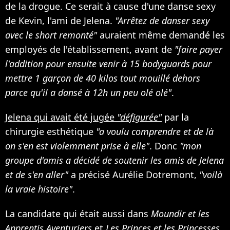
de la drogue. Ce serait à cause d'une danse sexy
de Kevin, l'ami de Jelena.
"Arrêtez de danser sexy
avec le short remonté"
auraient même demandé les
employés de l'établissement, avant de
"faire payer
l'addition pour ensuite venir à 15 bodyguards pour
mettre 1 garçon de 40 kilos tout mouillé dehors
parce qu'il a dansé à 12h un peu olé olé"
.
Jelena qui avait été jugée
"défigurée"
par la
chirurgie esthétique
"a voulu comprendre et de là
on s'en est violemment prise à elle"
. Donc
"mon
groupe d'amis a décidé de soutenir les amis de Jelena
et de s'en aller"
a précisé Aurélie Dotremont,
"voilà
la vraie histoire"
.
La candidate qui était aussi dans
Moundir et les
Apprentis Aventuriers
et
Les Princes et les Princesses