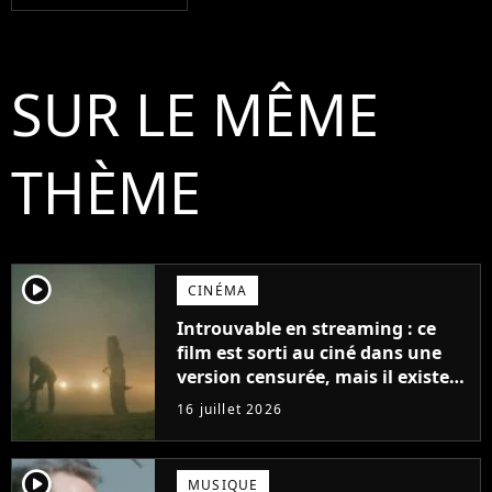
SUR LE MÊME
THÈME
player2
CINÉMA
Introuvable en streaming : ce
film est sorti au ciné dans une
version censurée, mais il existe
une version longue de ce qui est
16 juillet 2026
l'une des meilleures suites de ces
dernières années
player2
MUSIQUE