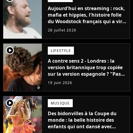
Aujourd'hui en streaming : rock,
mafia et hippies, l'histoire folle
du Woodstock français qui a viré
au fiasco
28 juillet 2026
player2
LIFESTYLE
A contre sens 2 - Londres : la
version britannique trop copiée
sur la version espagnole ? "Pas
mal de gens n'étaient pas
19 juin 2026
contents"
player2
MUSIQUE
Des bidonvilles à la Coupe du
monde : la belle histoire des
enfants qui ont dansé avec