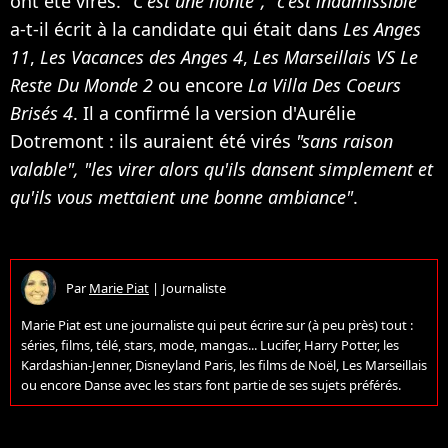
ont été virés.
"C'est une honte", "c'est inadmissible"
a-t-il écrit à la candidate qui était dans
Les Anges
11
,
Les Vacances des Anges 4
,
Les Marseillais VS Le
Reste Du Monde 2
ou encore
La Villa Des Coeurs
Brisés 4
. Il a confirmé la version d'Aurélie
Dotremont : ils auraient été virés
"sans raison
valable", "les virer alors qu'ils dansent simplement et
qu'ils vous mettaient une bonne ambiance"
.
Par
Marie Piat
|
Journaliste
Marie Piat est une journaliste qui peut écrire sur (à peu près) tout :
séries, films, télé, stars, mode, mangas... Lucifer, Harry Potter, les
Kardashian-Jenner, Disneyland Paris, les films de Noël, Les Marseillais
ou encore Danse avec les stars font partie de ses sujets préférés.