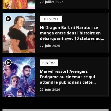
Shakira hier soir
20 juillet 2026
player2
LIFESTYLE
Ni Dragon Ball, ni Naruto : ce
manga entre dans l'histoire en
débarquant avec 10 statues au
musée Grévin
27 juin 2026
player2
CINÉMA
Marvel ressort Avengers
Endgame au cinéma : ce qui
attend le public dans cette
version premium ultime
25 juin 2026