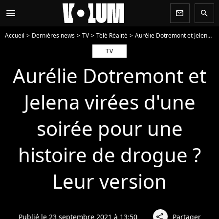
menu
newsletter
search
Accueil
Dernières news
TV
Télé Réalité
Aurélie Dotremont et Jelena virées d'une soirée pour une histoire de drogue ? Leur version
TV
Aurélie Dotremont et
Jelena virées d'une
soirée pour une
histoire de drogue ?
Leur version
Publié le 23 septembre 2021 à 13:50
Partager
share