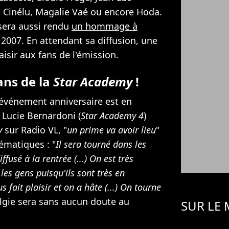
l Cinélu, Magalie Vaé ou encore Hoda.
sera aussi rendu
un hommage à
 2007. En attendant sa diffusion, une
aisir aux fans de l'émission.
ans de la
Star Academy
!
 événement anniversaire est en
 Lucie Bernardoni (
Star Academy 4
)
y
sur Radio VL, "
un prime va avoir lieu
"
ématiques : "
Il sera tourné dans les
ffusé à la rentrée (...) On est très
les gens puisqu'ils sont très en
fait plaisir et on a hâte (...) On tourne
algie sera sans aucun doute au
SUR LE