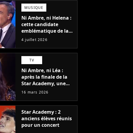
MUSIQUE
Ni Ambre, ni Helena :
cette candidate
emblématique de la
Star Academy a
4 juillet 2026
souffert après
l'émission, "J'étais
traitée de potiche"
TV
Ni Ambre, ni Léa :
après la finale de la
Star Academy, une
candidate écrit
16 mars 2026
l'histoire de cette
promo 2025
Star Academy : 2
anciens élèves réunis
pour un concert