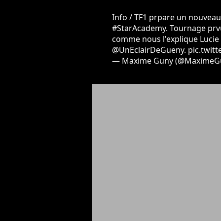
Info / TF1 prpare un nouveau
#StarAcademy
. Tournage prvu
comme nous l'explique Lucie
@UnEclairDeGueny
.
pic.twi
— Maxime Guny (@MaximeG