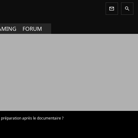
newsletter
search
AMING
FORUM
 préparation après le documentaire ?