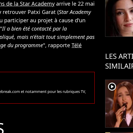
ans de la Star Academy
arrive le 22 mai
y retrouver Patxi Garat (
Star Academy
 pu participer au projet à cause d'un
"
Il a bien été contacté par la
pliqué, mais n'était tout simplement pas
nage du programme
", rapporte
Télé
LES ART
SIMILAI
player2
urebreak.com et notamment pour les rubriques TV,
S