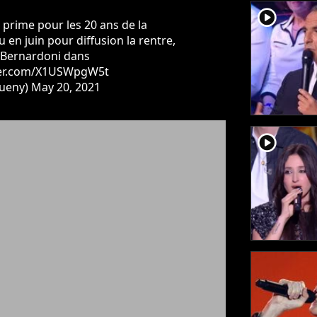
player2
 prime pour les 20 ans de la
 en juin pour diffusion la rentre,
 Bernardoni dans
tter.com/X1USWpgW5t
ueny)
May 20, 2021
player2