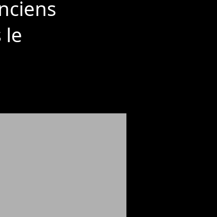
anciens
 le