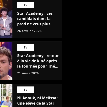
TV
Star Academy : ces
candidats dont la
prod ne veut plus
26 février 2026
TV
Star Academy : retour
à la vie de kiné après
la tournée pour Théo
P. ? "Pas facile"
21 mars 2026
TV
Ni Anouk, ni Melissa :
une élève de la Star