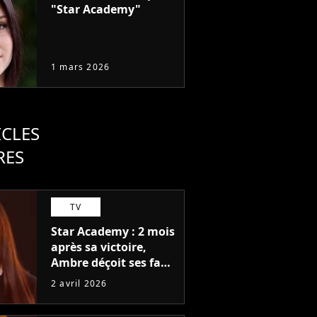
"Star Academy"
1 mars 2026
ICLES
RES
TV
Star Academy : 2 mois
après sa victoire,
Ambre déçoit ses fans
avec cette annonce
2 avril 2026