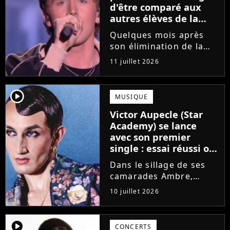
d'être comparé aux
autres élèves de la
Star Academy
Quelques mois après
son élimination de la
Star Academy, Bastiaan
11 juillet 2026
tente de lancer sa
carrière dans la
musique. Et pour ça, le
player2
MUSIQUE
chanteur a récemment
Victor Aupecle (Star
dévoilé "Château", son
Academy) se lance
premier single....
avec son premier
single : essai réussi ou
manqué ? Voici notre
Dans le sillage de ses
avis !
camarades Ambre,
Bastiaan ou Melissa,
10 juillet 2026
Victor Aupecle lance
son projet musical ce
vendredi 10 juillet avec
player2
CONCERTS