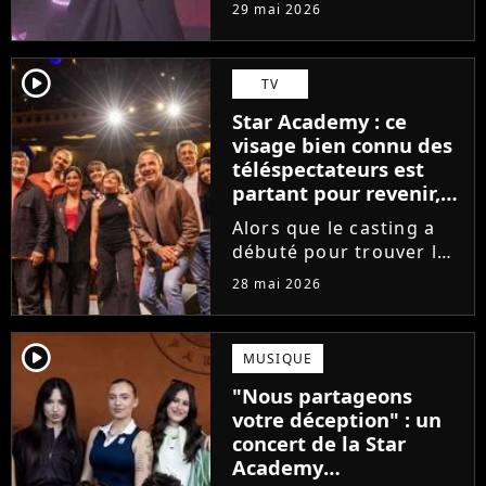
tournée, l'élève de la
29 mai 2026
Star Academy dévoile
son tout premier single.
Avec Garçon solide, le
player2
TV
chanteur livre une
Star Academy : ce
facette plus fragile de
visage bien connu des
sa personnalité....
téléspectateurs est
partant pour revenir,
sauf que la place est
Alors que le casting a
déjà prise
débuté pour trouver les
prochains Pierre
28 mai 2026
Garnier, Marine ou
Ambre, une professeure
emblématique de la Star
player2
MUSIQUE
Academy se positionne
"Nous partageons
pour enseigner le chant
votre déception" : un
aux...
concert de la Star
Academy