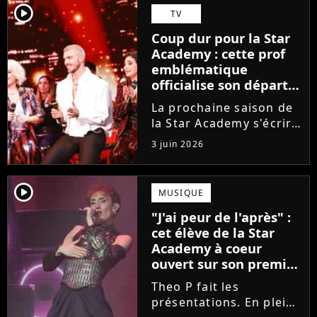
Guérir. En parallèle, la
player2
TV
chanteuse et
Coup dur pour la Star
comédienne rejoindra
Academy : cette prof
Laura Felpin, Harpo...
emblématique
officialise son départ,
"Ça devenait assez
La prochaine saison de
compliqué"
la Star Academy s'écrira
avec une nouvelle
3 juin 2026
recrue dans ses rangs.
Coach d'expression
scénique de l'émission,
player2
MUSIQUE
Marlène Schaff ne
"J'ai peur de l'après" :
rempilera pas à la table
cet élève de la Star
des professeurs...
Academy à coeur
ouvert sur son premier
single intime
Theo P fait les
présentations. En pleine