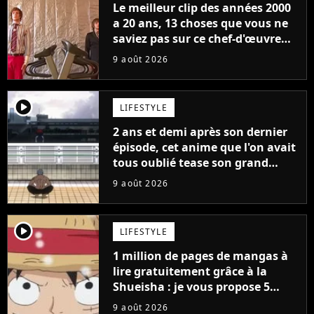
Le meilleur clip des années 2000
a 20 ans, 13 choses que vous ne
saviez pas sur ce chef-d'œuvre
qui a révolutionné YouTube
9 août 2026
player2
LIFESTYLE
2 ans et demi après son dernier
épisode, cet anime que l'on avait
tous oublié tease son grand
retour
9 août 2026
player2
LIFESTYLE
1 million de pages de mangas à
lire gratuitement grâce à la
Shueisha : je vous propose 5
mangas jamais sortis en France
9 août 2026