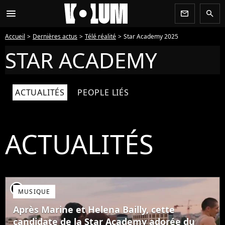
menu
newsletter
search
Accueil
Dernières actus
Télé réalité
Star Academy 2025
STAR ACADEMY
ACTUALITÉS
PEOPLE LIÉS
ACTUALITÉS
player2
MUSIQUE
Après Marine et Helena Bailly, cette
candidate de la Star Academy adorée du