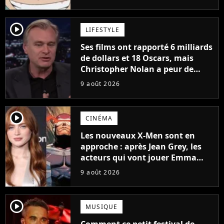
à découvrir absolument
player2
LIFESTYLE
Ses films ont rapporté 6 milliards
de dollars et 18 Oscars, mais
Christopher Nolan a peur de
tourner un genre de films très
9 août 2026
particulier
player2
CINÉMA
Les nouveaux X-Men sont en
approche : après Jean Grey, les
acteurs qui vont jouer Emma
Frost et Cyclope trouvés !
9 août 2026
player2
MUSIQUE
Comment ce petit festival de