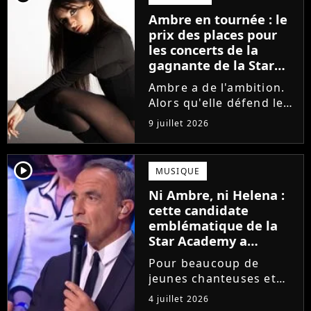
la parution du single Je
Ambre en tournée : le
fais de mon mieux. Le
prix des places pour
demi-finaliste...
les concerts de la
gagnante de la Star
Academy !
Ambre a de l'ambition.
Alors qu'elle défend le
single J'me demande et
9 juillet 2026
qu'elle prépare son
premier album, la
gagnante de la dernière
player2
MUSIQUE
saison de la Star
Ni Ambre, ni Helena :
Academy annonce les
cette candidate
dates de sa...
emblématique de la
Star Academy a
souffert après
Pour beaucoup de
l'émission, "J'étais
jeunes chanteuses et
traitée de potiche"
chanteurs, la Star
4 juillet 2026
Academy est un rêve.