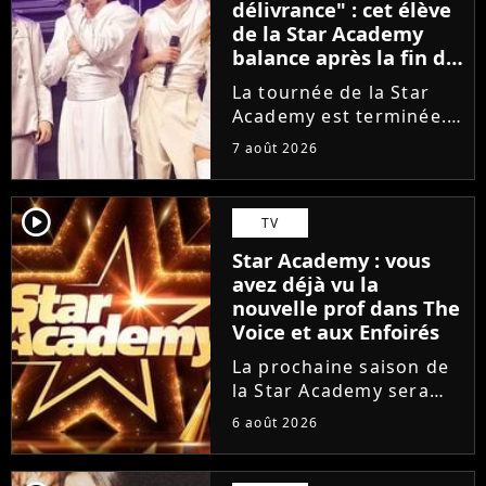
délivrance" : cet élève
de la Star Academy
balance après la fin de
la tournée
La tournée de la Star
Academy est terminée.
L'occasion pour les
7 août 2026
élèves de vaquer à leurs
projets solos. En
parallèle, cet élève sort
player2
TV
du silence et se dit
Star Academy : vous
soulagé de ne plus être
avez déjà vu la
sur...
nouvelle prof dans The
Voice et aux Enfoirés
La prochaine saison de
la Star Academy sera
incarnée par une
6 août 2026
nouvelle génération de
professeurs après les