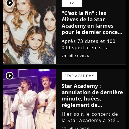
départs annoncés de
player2
TV
Michael Goldman, Lucie
"C'est la fin" : les
Bernardoni et Marlène
élèves de la Star
Schaff. La...
Academy en larmes
pour le dernier concert
de la tournée
Après 73 dates et 400
000 spectateurs, la
tournée de la Star
29 juillet 2026
Academy vient de se
terminer dans les
larmes. Sur les réseaux
player2
STAR ACADEMY
sociaux, les élèves
Star Academy :
adressent un dernier
annulation de dernière
message au public...
minute, huées,
règlement de
comptes... Que s'est-il
Hier soir, le concert de
passé au concert de
la Star Academy a été
Bayonne hier soir ?
mouvementé. Quelques
27 juillet 2026