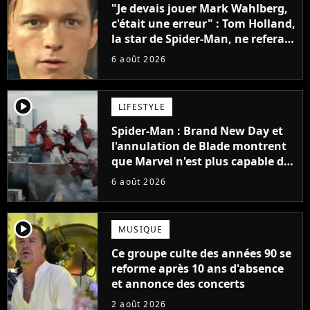
"Je devais jouer Mark Wahlberg,
c'était une erreur" : Tom Holland,
la star de Spider-Man, ne referait
pas ce blockbuster
6 août 2026
player2
LIFESTYLE
Spider-Man : Brand New Day et
l'annulation de Blade montrent
que Marvel n'est plus capable de
faire quoi que ce soit de simple
6 août 2026
player2
MUSIQUE
Ce groupe culte des années 90 se
reforme après 10 ans d'absence
et annonce des concerts
2 août 2026