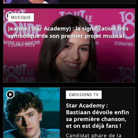
Mais comme l'a rappelé
une ancienne gagnante,
player2
MUSIQUE
l'émission de TF1 n'est
pas toujours simple à
Jeanne (Star Academy) : la signification très
vivre.
symbolique de son premier projet musical
2 juillet 2026
player2
EMISSIONS TV
Star Academy :
Bastiaan dévoile enfin
sa première chanson,
et on est déjà fans !
Candidat phare de la