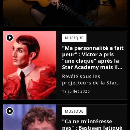
player2
MUSIQUE
"Ma personnalité a fait
peur" : Victor a pris
"une claque" après la
Star Academy mais il
en est ressorti plus
Révélé sous les
fort (interview)
projecteurs de la Star
Academy, Victor a fait
19 juillet 2026
face à la réalité brutale
de l'industrie musicale
après sa sortie de
player2
MUSIQUE
l'émission. Face à des
"Ca ne m'intéresse
maisons de disques
pas" : Bastiaan fatigué
frileuses,...