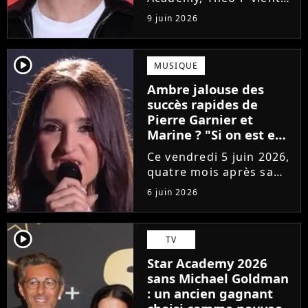
de sortir son premier
9 juin 2026
single Garçon solide. En
interview, l'ancien
candidat se livre à
player2
MUSIQUE
coeur ouvert sur
Ambre jalouse des
l'avenir incertain dans
succès rapides de
le milieu...
Pierre Garnier et
Marine ? "Si on est en
compétition..."
Ce vendredi 5 juin 2026,
quatre mois après sa
victoire à la Star
6 juin 2026
Academy, Ambre a
dévoilé J'me demande,
son premier single. Une
player2
TV
chanson arrivée
Star Academy 2026
tardivement vis-à-vis
sans Michael Goldman
des carrières...
: un ancien gagnant