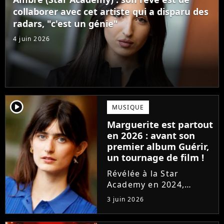
confectionné avec...
collaborer avec cet artiste qui a disparu des
radars, "c'est un génie"
4 juin 2026
player2
MUSIQUE
Marguerite est partout
en 2026 : avant son
premier album Guérir,
un tournage de film !
Révélée à la Star
Academy en 2024,
Marguerite officialise
3 juin 2026
l'arrivée pour l'automne
de son premier album