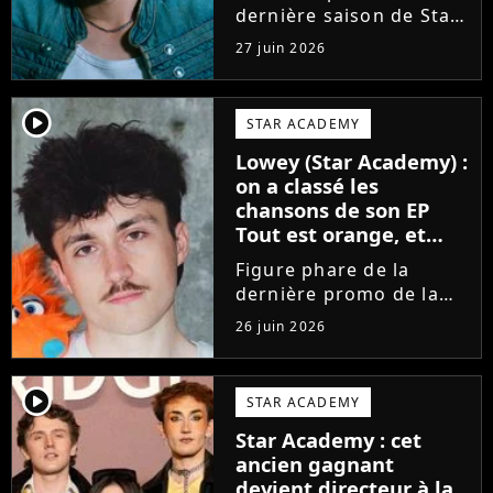
dernière saison de Star
Academy, Bastiaan fait
27 juin 2026
enfin les présentations
en musique. Découvrez
son premier single
player2
STAR ACADEMY
Château, très Troye
Lowey (Star Academy) :
Sivan dans l'esprit, et
on a classé les
son...
chansons de son EP
Tout est orange, et
voici la meilleure !
Figure phare de la
dernière promo de la
Star Academy, Léo se
26 juin 2026
lance enfin. Sous le nom
de scène Lowey, l'artiste
de 25 ans dévoile un
player2
STAR ACADEMY
premier EP énergique et
Star Academy : cet
très prometteur
ancien gagnant
nommé...
devient directeur à la