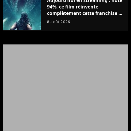
Aujourd'hui en streaming : noté
94%, ce film réinvente
complètement cette franchise de
science-fiction vieille de 40 ans
8 août 2026