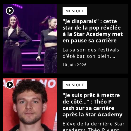
player2
MUSIQUE
"Je disparais" : cette
star de la pop révélée
à la Star Academy met
en pause sa carrière
La saison des festivals
d'été bat son plein.
Avant sa venue à
10 juin 2026
Solidays ou aux
Francofolies, cette
chanteuse phare de la
player2
MUSIQUE
pop francophone fait
"Je suis prêt à mettre
une annonce de taille :
de côté..." : Théo P
une fois sa tournée...
cash sur sa carrière
après la Star Academy
Élève de la dernière Star
Academy, Théo P vient