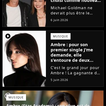
choisi comme nouveau
directeur ?
Michael Goldman ne
devrait plus être le
directeur de la Star
6 juin 2026
Academy lors de la
saison 2026. Et pour lui
succéder, c'est un
player2
MUSIQUE
ancien gagnant de
Ambre : pour son
l'émission de TF1 qui
premier single J'me
sera aujourd'hui...
demande, elle
s'entoure de deux
proches de Slimane
C'est le grand jour pour
Ambre ! La gagnante de
la Star Academy fait ses
5 juin 2026
premiers pas dans
l'industrie en publiant
J'me demande, un
player2
MUSIQUE
premier single que la
chanteuse a
Ambre (Star Academy) : son rêve est de