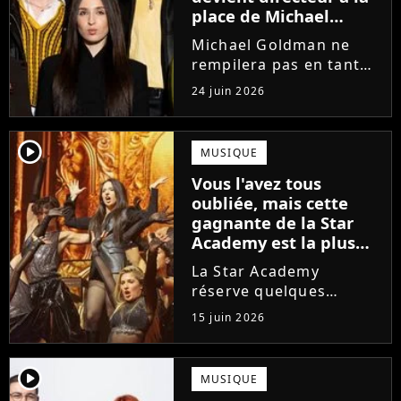
place de Michael
Goldman ? Il donne
Michael Goldman ne
enfin sa réponse
rempilera pas en tant
que directeur de la
24 juin 2026
prochaine saison de la
Star Academy. Mais qui
prendra sa place ? Alors
player2
MUSIQUE
que son nom circule,
Vous l'avez tous
cet ancien gagnant de
oubliée, mais cette
l'émission...
gagnante de la Star
Academy est la plus
écoutée de l'histoire
La Star Academy
de l'émission !
réserve quelques
surprises. Cette
15 juin 2026
gagnante totalement
oubliée de l'émission
est aujourd'hui plus
player2
MUSIQUE
écoutée en streaming