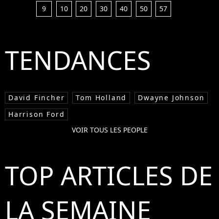
9
10
20
30
40
50
57
TENDANCES
David Fincher
Tom Holland
Dwayne Johnson
Harrison Ford
VOIR TOUS LES PEOPLE
TOP ARTICLES DE
LA SEMAINE