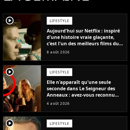
player2
LIFESTYLE
Aujourd'hui sur Netflix : inspiré
d'une histoire vraie glaçante,
c'est l'un des meilleurs films du
21ème siècle
8 août 2026
player2
LIFESTYLE
Elle n'apparaît qu'une seule
seconde dans Le Seigneur des
Anneaux : avez-vous reconnu
cette légende du cinéma dans la
4 août 2026
saga ?
player2
LIFESTYLE