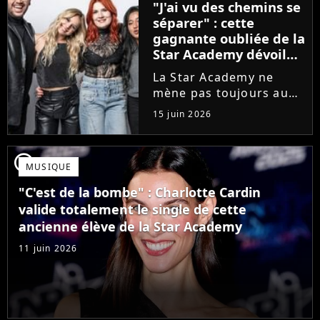
"J'ai vu des chemins se
que Jenifer et Nolwenn
séparer" : cette
Leroy !
gagnante oubliée de la
Star Academy dévoile
l'envers du décor du
La Star Academy ne
métier
mène pas toujours au
succès. Après l'échec de
15 juin 2026
son premier album,
Anisha Jo, gagnante de
la Star Academy 2022, a
player2
MUSIQUE
vu beaucoup de portes
se fermer. Sur
"C'est de la bombe" : Charlotte Cardin
Instagram, elle...
valide totalement le single de cette
ancienne élève de la Star Academy
11 juin 2026