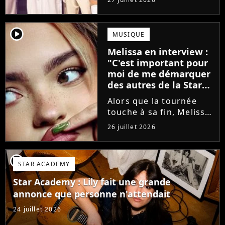
minutes avant le show,
trois élèves ont
annoncé ne pas vouloir
player2
MUSIQUE
monter sur scène pour
Melissa en interview :
des raisons politiques.
"C'est important pour
Leur...
moi de me démarquer
des autres de la Star
Academy"
Alors que la tournée
touche à sa fin, Melissa
se confie en interview
26 juillet 2026
sur Volum sur la
création de son EP tout
va bien (j'crois), son
player2
STAR ACADEMY
envie de gommer
l'étiquette Star
Star Academy : Lily fait une grande
Academy, le jeu...
annonce que personne n'attendait
24 juillet 2026