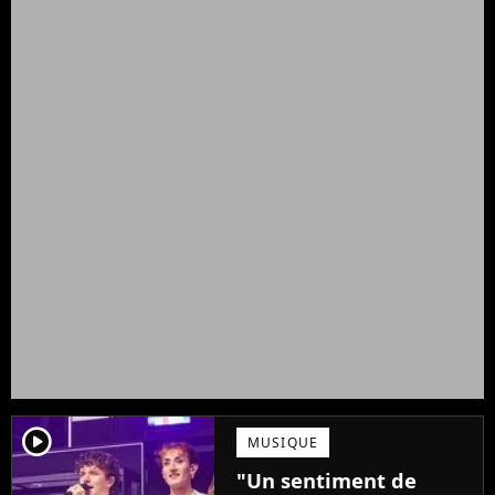
player2
MUSIQUE
"Un sentiment de