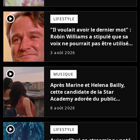
player2
LIFESTYLE
"Il voulait avoir le dernier mot" :
Robin Williams a stipulé que sa
voix ne pourrait pas être utilisée
avant 2039, pourtant Disney
3 août 2026
possède des enregistrements
inédits
player2
MUSIQUE
Après Marine et Helena Bailly,
cette candidate de la Star
Academy adorée du public
annonce son premier album,
8 août 2026
"C'est tellement puissant"
player2
LIFESTYLE