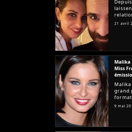
Depuis
laisse
relati
d'eux 
21 avril
ensembl
Malika 
Miss Fr
émissio
Malika
grand 
format
signé 
9 mai 20
pour p