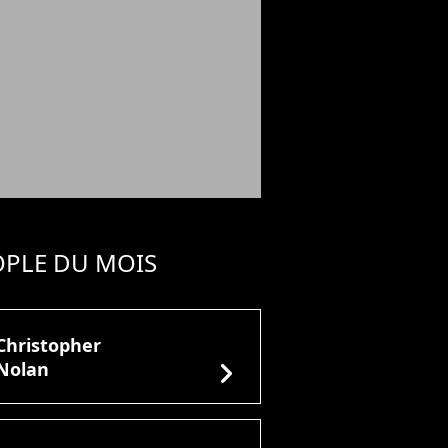
OPLE DU MOIS
Christopher
chevron_right
Nolan