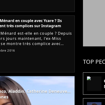
Ménard en couple avec Ycare ? Ils
hent très complices sur Instagram
 Ménard est-elle en couple ? Depuis
urs jours maintenant, l'ex-Miss
 se montre très complice avec
 ancien candidat de La Nouvelle
mbre 2016
 chanteur libanais...
TOP PE
co, Aladdin, Catherine Deneuve...
nnes