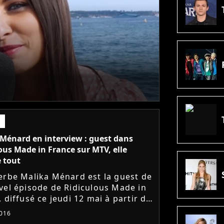
Ménard en interview : guest dans
ous Made in France sur MTV, elle
 tout
erbe Malika Ménard est la guest de
vel épisode de Ridiculous Made in
 diffusé ce jeudi 12 mai à partir de
sur MTV. Aux côtés de JB Goupil,
016
ait l'con...