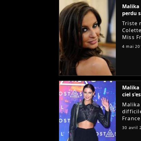
Malika 
perdu 
Triste
Colett
Miss F
percut
4 mai 20
27 avril
Malika 
ciel s'
Malika
diffic
France
a gran
30 avril