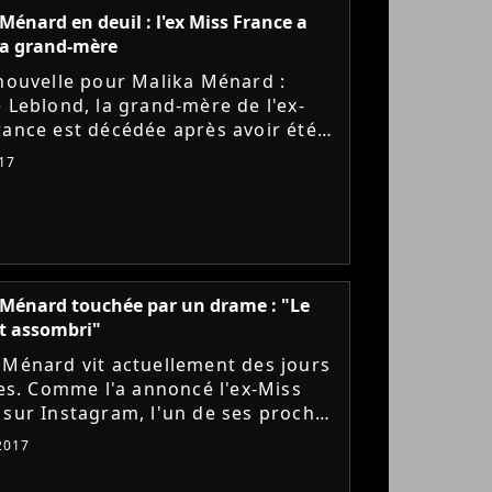
Ménard en deuil : l'ex Miss France a
sa grand-mère
 nouvelle pour Malika Ménard :
e Leblond, la grand-mère de l'ex-
rance est décédée après avoir été
ée par une voiture à Cherbourg, le
17
 dernier. Elle...
Ménard touchée par un drame : "Le
est assombri"
 Ménard vit actuellement des jours
iles. Comme l'a annoncé l'ex-Miss
 sur Instagram, l'un de ses proches
dement besoin de son aide.
 2017