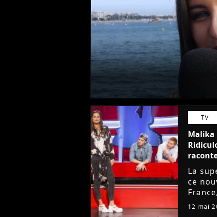
TV
Malika 
Ridicul
raconte
La sup
ce nou
France,
22h30 
12 mai 2
Jimmy f