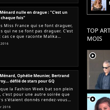
Ménard nulle en drague : "C'est un
 chaque fois"
les Miss France qui se font draguer,
TOP ART
es qui ne se font pas draguer. C'est
t cas ce que raconte Malika
MOIS
. La jolie brune assure que
r 2016
irement à sa copine...
player2
Ménard, Ophélie Meunier, Bertrand
y... défilé de stars pour GQ
 que la Fashion Week bat son plein
s, c'est pour une autre soirée que
player2
ars s'étaient donnés rendez-vous
undi 25 janvier, à l'hôtel Shangri-La
er 2016