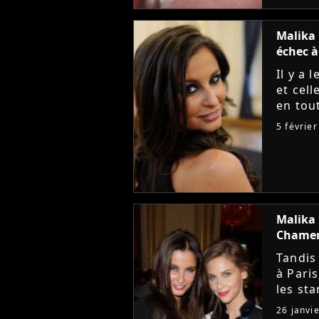
Malika 
échec à
Il y a 
et cell
en tou
Ménard
5 févrie
contra
Malika 
Chamero
Tandis
à Pari
les st
hier, l
26 janvi