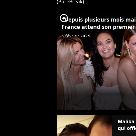
(PureBreak).
player2
"Depuis plusieurs mois mai
France attend son premier 
5 février 2025
Malika 
qui offi