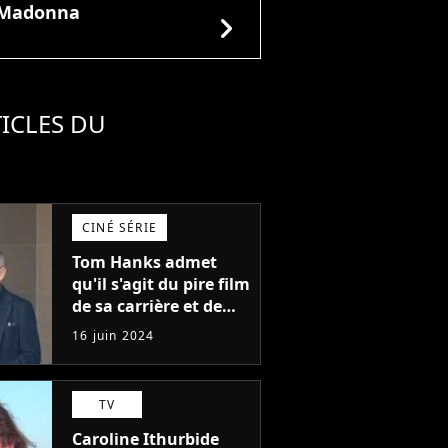
Madonna
chevron_right
ICLES DU
CINÉ SÉRIE
Tom Hanks admet
qu'il s'agit du pire film
de sa carrière et de
l'un des pires de
16 juin 2024
l'histoire du cinéma :
"L'un des films les
plus médiocres jamais
TV
réalisés"
Caroline Ithurbide