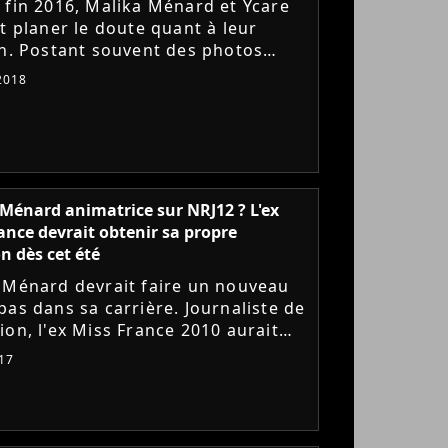
 fin 2016, Malika Ménard et Ycare
nt planer le doute quant à leur
on. Postant souvent des photos
au même endroit, sans poser
 2018
e, l'ex-Miss France (2010)...
Ménard animatrice sur NRJ12 ? L'ex
ance devrait obtenir sa propre
n dès cet été
 Ménard devrait faire un nouveau
pas dans sa carrière. Journaliste de
ion, l'ex Miss France 2010 aurait
un contrat d'animatrice sur NRJ12
17
résenter un...