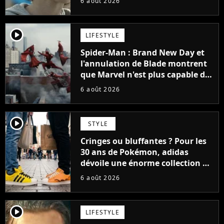
6 août 2026
player2
LIFESTYLE
Spider-Man : Brand New Day et
l'annulation de Blade montrent
que Marvel n'est plus capable de
faire quoi que ce soit de simple
6 août 2026
player2
STYLE
Cringes ou bluffantes ? Pour les
30 ans de Pokémon, adidas
dévoile une énorme collection de
sneakers et je ne sais pas quoi en
6 août 2026
penser
player2
LIFESTYLE