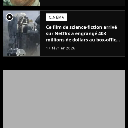
fait ça que pour l'argent"
player2
CINÉMA
Ce film de science-fiction arrivé
sur Netflix a engrangé 403
millions de dollars au box-office
et fait revivre l'une des sagas les
17 février 2026
plus emblématiques de tous les
temps