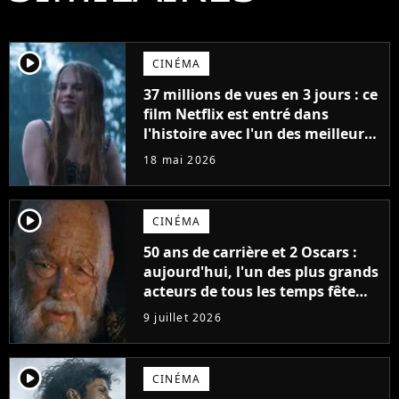
player2
CINÉMA
37 millions de vues en 3 jours : ce
film Netflix est entré dans
l'histoire avec l'un des meilleurs
lancements de tous les temps
18 mai 2026
player2
CINÉMA
50 ans de carrière et 2 Oscars :
aujourd'hui, l'un des plus grands
acteurs de tous les temps fête
ses 70 ans
9 juillet 2026
player2
CINÉMA