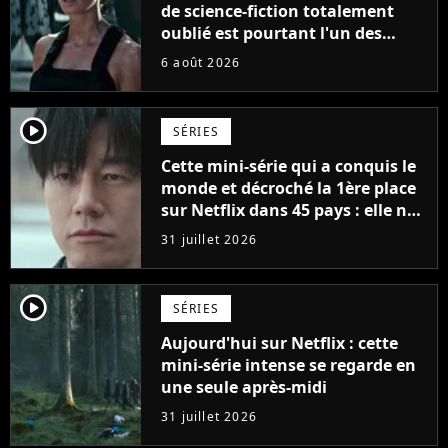
de science-fiction totalement
oublié est pourtant l'un des
meilleurs des années 2010
6 août 2026
player2
SÉRIES
Cette mini-série qui a conquis le
monde et décroché la 1ère place
sur Netflix dans 45 pays : elle ne
compte que 10 épisodes et c'est
31 juillet 2026
un phénomène mondial
player2
SÉRIES
Aujourd'hui sur Netflix : cette
mini-série intense se regarde en
une seule après-midi
31 juillet 2026