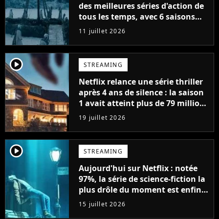
des meilleures séries d'action de
tous les temps, avec 6 saisons
parfaites
11 juillet 2026
player2
STREAMING
Netflix relance une série thriller
après 4 ans de silence : la saison
1 avait atteint plus de 79 millions
de vues
19 juillet 2026
player2
STREAMING
Aujourd'hui sur Netflix : notée
97%, la série de science-fiction la
plus drôle du moment est enfin
de retour avec 8 nouveaux
15 juillet 2026
épisodes