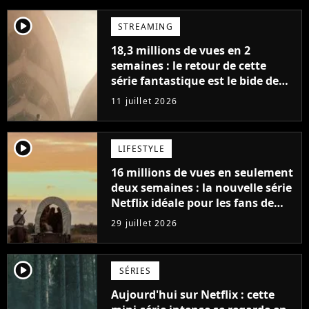
player2
STREAMING
18,3 millions de vues en 2
semaines : le retour de cette
série fantastique est le bide de
l'année sur Netflix
11 juillet 2026
player2
LIFESTYLE
16 millions de vues en seulement
deux semaines : la nouvelle série
Netflix idéale pour les fans de
Yellowstone
29 juillet 2026
player2
SÉRIES
Aujourd'hui sur Netflix : cette