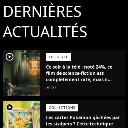
DERNIÈRES
ACTUALITÉS
player2
LIFESTYLE
Ce soir à la télé : noté 24%, ce
film de science-fiction est
complètement raté, mais il
aurait pu être encore pire à
20:22
cause de son acteur
player2
COLLECTIONS
Les cartes Pokémon gâchées par
les scalpers ? Cette technique