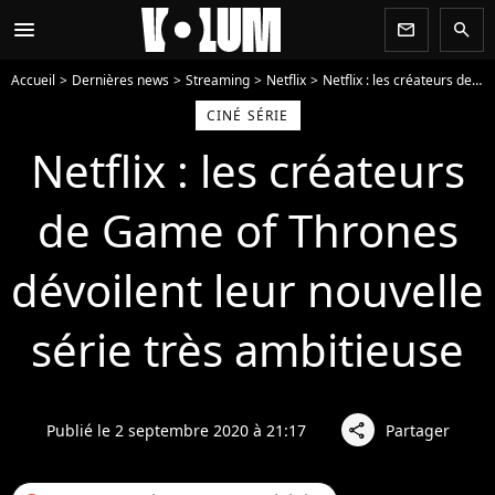
menu
newsletter
search
Accueil
Dernières news
Streaming
Netflix
Netflix : les créateurs de Game of Thrones dévoilent leur nouvelle série très ambitieuse
CINÉ SÉRIE
Netflix : les créateurs
de Game of Thrones
dévoilent leur nouvelle
série très ambitieuse
Publié le 2 septembre 2020 à 21:17
Partager
share