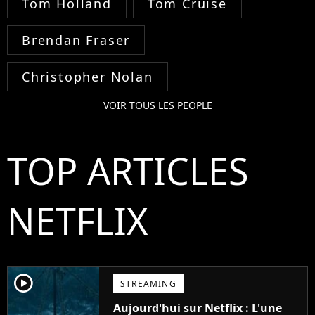
Tom Holland
Tom Cruise
Brendan Fraser
Christopher Nolan
VOIR TOUS LES PEOPLE
TOP ARTICLES
NETFLIX
player2
STREAMING
Aujourd'hui sur Netflix : L'une