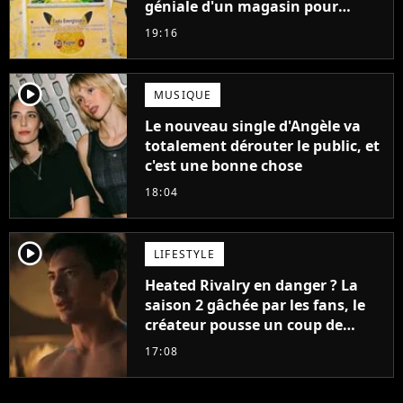
géniale d'un magasin pour
ruiner les revendeurs
19:16
player2
MUSIQUE
Le nouveau single d'Angèle va
totalement dérouter le public, et
c'est une bonne chose
18:04
player2
LIFESTYLE
Heated Rivalry en danger ? La
saison 2 gâchée par les fans, le
créateur pousse un coup de
gueule
17:08